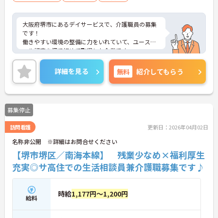
大阪府堺市にあるデイサービスで、介護職員の募集
です！
働きやすい環境の整備に力をいれていて、ユースエ
ール認定を堺で初めて取得した企業です。
ご興味がある方は是非一度マイナビまでお問い合わ
せください。さらに詳細などお伝えします。
詳細を見る
無料
紹介してもらう
募集停止
訪問看護
更新日：2026年04月02日
名称非公開 ※詳細はお問合せください
【堺市堺区／南海本線】 残業少なめ×福利厚生
充実◎サ高住での生活相談員兼介護職募集です♪
時給
1,177円～1,200円
給料