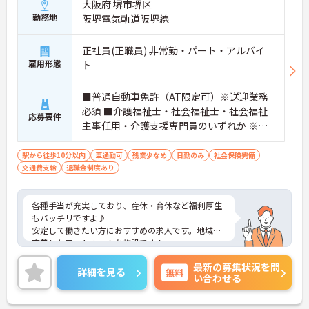
大阪府 堺市堺区
勤務地
阪堺電気軌道阪堺線
正社員(正職員) 非常勤・パート・アルバイ
雇用形態
ト
■普通自動車免許（AT限定可）※送迎業務
必須 ■介護福祉士・社会福祉士・社会福祉
応募要件
主事任用・介護支援専門員のいずれか ※非
常勤の方は週1日以上勤務できる方
駅から徒歩10分以内
車通勤可
残業少なめ
日勤のみ
社会保険完備
交通費支給
退職金制度あり
各種手当が充実しており、産休・育休など福利厚生
もバッチリですよ♪
安定して働きたい方におすすめの求人です。地域に
密着したアットホームな施設です！
アットホームで居心地の良い職場なのですぐに馴染
最新の募集状況を問
めますよ♪
詳細を見る
無料
い合わせる
ご興味をお持ちの方はまずマイナビまでお問い合わ
せください！