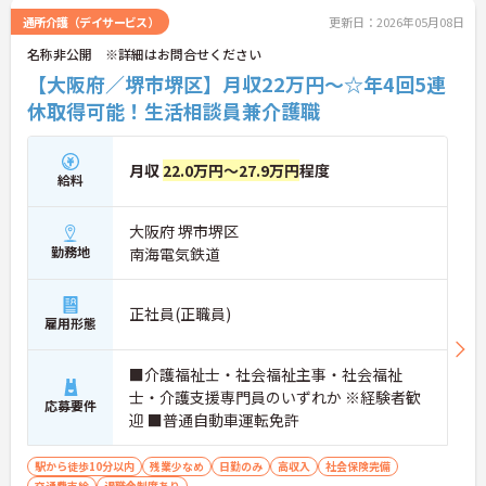
福祉会は長年培ってきた人財育成のノウハウと経験
通所介護（デイサービス）
更新日：2026年05月08日
を通じて、あなたの成長をしっかりサポートしてい
名称非公開 ※詳細はお問合せください
きます。
【大阪府／堺市堺区】月収22万円～☆年4回5連
ご興味をお持ちの方は是非お問い合わせください！
休取得可能！生活相談員兼介護職
月収
22.0万円～27.9万円
程度
給料
大阪府 堺市堺区
勤務地
南海電気鉄道
正社員(正職員)
雇用形態
■介護福祉士・社会福祉主事・社会福祉
士・介護支援専門員のいずれか ※経験者歓
応募要件
迎 ■普通自動車運転免許
駅から徒歩10分以内
残業少なめ
日勤のみ
高収入
社会保険完備
交通費支給
退職金制度あり