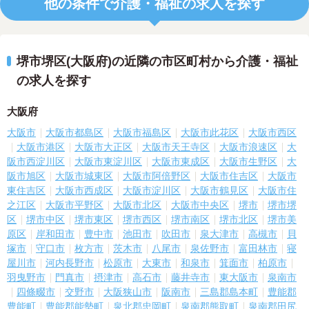
他の条件で介護・福祉の求人を探す
堺市堺区(大阪府)の近隣の市区町村から介護・福祉
の求人を探す
大阪府
大阪市
大阪市都島区
大阪市福島区
大阪市此花区
大阪市西区
大阪市港区
大阪市大正区
大阪市天王寺区
大阪市浪速区
大
阪市西淀川区
大阪市東淀川区
大阪市東成区
大阪市生野区
大
阪市旭区
大阪市城東区
大阪市阿倍野区
大阪市住吉区
大阪市
東住吉区
大阪市西成区
大阪市淀川区
大阪市鶴見区
大阪市住
之江区
大阪市平野区
大阪市北区
大阪市中央区
堺市
堺市堺
区
堺市中区
堺市東区
堺市西区
堺市南区
堺市北区
堺市美
原区
岸和田市
豊中市
池田市
吹田市
泉大津市
高槻市
貝
塚市
守口市
枚方市
茨木市
八尾市
泉佐野市
富田林市
寝
屋川市
河内長野市
松原市
大東市
和泉市
箕面市
柏原市
羽曳野市
門真市
摂津市
高石市
藤井寺市
東大阪市
泉南市
四條畷市
交野市
大阪狭山市
阪南市
三島郡島本町
豊能郡
豊能町
豊能郡能勢町
泉北郡忠岡町
泉南郡熊取町
泉南郡田尻