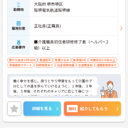
大阪府 堺市堺区
勤務地
阪堺電気軌道阪堺線
正社員(正職員)
雇用形態
■介護職員初任者研修修了者（ヘルパー2
応募要件
級）以上
駅から徒歩10分以内
車通勤可
残業少なめ
無資格OK
年間休日110日以上
資格取得サポート
研修制度あり
社会保険完備
交通費支給
退職金制度あり
働く幸せを感じ、誇りとやり甲斐をもって介護のプ
ロとしての道を歩んでいけるように、１年後、３年
後、５年後…それぞれのキャリアに応じて身につけ
ておくべき知識やスキル、能力を掲げ、それに基づ
いて教育研修や資格取得支援を行い、あなたの成長
を力強くサポートしていく仕組みを整えています。
詳細を見る
無料
紹介してもらう
ちなみに新人の約７割は介護福祉の知識やスキルが
ないゼロからスタートした未経験者。でもそんな先
輩たちも、今では介護のプロとして活躍。おおとり