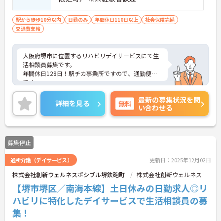
駅から徒歩10分以内
日勤のみ
年間休日110日以上
社会保険完備
交通費支給
大阪府堺市に位置するリハビリデイサービスにて生
活相談員募集です。
年間休日128日！駅チカ事業所ですので、通勤便利
です。
ご興味ある方には、面接対策ポイントなど、さらに
最新の募集状況を問
詳細をお話しいたしますのでお気軽にご相談くださ
詳細を見る
無料
い合わせる
い！
募集停止
通所介護（デイサービス）
更新日：2025年12月02日
株式会社創新ウェルネスポシブル堺鉄砲町
株式会社創新ウェルネス
【堺市堺区／南海本線】土日休みの日勤求人◎リ
ハビリに特化したデイサービスで生活相談員の募
集！