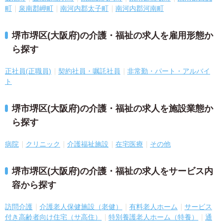
町
泉南郡岬町
南河内郡太子町
南河内郡河南町
堺市堺区(大阪府)の介護・福祉の求人を雇用形態か
ら探す
正社員(正職員)
契約社員・嘱託社員
非常勤・パート・アルバイ
ト
堺市堺区(大阪府)の介護・福祉の求人を施設業態か
ら探す
病院
クリニック
介護福祉施設
在宅医療
その他
堺市堺区(大阪府)の介護・福祉の求人をサービス内
容から探す
訪問介護
介護老人保健施設（老健）
有料老人ホーム
サービス
付き高齢者向け住宅（サ高住）
特別養護老人ホーム（特養）
通