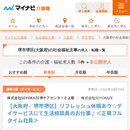
0
0
求人検索
会員登録
メニュー
ホーム
初めての方へ
面談会場一覧
保存した求人
最近見た求人
マイナビ介護職
社会福祉主事
大阪府
堺市堺区
大阪府の社会福祉
堺市堺区(大阪府)の社会福祉主事
の求人・転職一覧
8
この条件の介護・福祉求人数
非公開求人
件 ＋
おすすめ順
新着順
月収順
年収順
通所介護（デイサービス）
更新日：2026年08月05日
株式会社SOYOKAZE堺ケアセンターそよ風
株式会社SOYOKAZE
【大阪府／堺市堺区】リフレッシュ休暇あり☆デ
イサービスにて生活相談員のお仕事♪＜正規フル
タイム社員＞