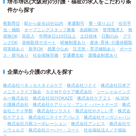
堺市堺区(大阪府)の介護・福祉の求人をこだわり条
件から探す
夜勤専従
駅から徒歩10分以内
車通勤可
寮・借り上げ
住宅手
当・補助
オープニングスタッフ募集
未経験OK
管理職求人
無
資格OK
高収入
年間休日110日以上
土日祝休
日勤のみ
ブラ
ンクOK
資格取得サポート
研修制度あり
産休･育休･介護休暇取
得実績あり
新卒OK
残業少なめ
託児所・育児補助あり
ボーナ
ス・賞与あり
社会保険完備
交通費支給
退職金制度あり
企業から介護の求人を探す
株式会社ベネッセスタイルケア
株式会社ツクイ
株式会社日本ア
メニティライフ協会
ＳＯＭＰＯケア株式会社
ソーシャルインク
ルー株式会社
株式会社SOYOKAZE
株式会社ケア２１
ALSOK
介護株式会社
株式会社ケアリッツ・アンド・パートナーズ
株式
会社ニチイ学館
株式会社ソラスト
株式会社やさしい手
株式会
社ケア２１
株式会社ニチイケアパレス
株式会社サンガジャパン
株式会社川島コーポレーション
株式会社アンビス
株式会社サ
ンウェルズ
株式会社スーパー・コート
社会福祉法人ノテ福祉