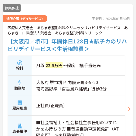
募集停止
通所介護（デイサービス）
更新日：2026年01月30日
医療法人荒巻会 あらまき整形外科クリニックリハビリデイサービス あ
らまき
医療法人荒巻会 あらまき整形外科クリニック
【大阪府／堺市】年間休日128日★駅チカのリハ
ビリデイサービス＜生活相談員＞
月収
22.5万円
～程度 諸手当込み
給料
大阪府 堺市堺区 向陵東町3-5-20
勤務地
南海高野線「百舌鳥八幡駅」徒歩3分
正社員(正職員)
雇用形態
■社会福祉士・社会福祉主事任用のいずれ
かをお持ちの方 ■普通自動車運転免許（AT
応募要件
限定可） ※未経験者歓迎