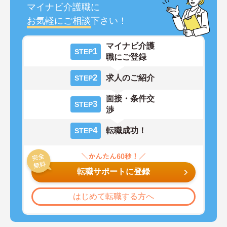
マイナビ介護職に
お気軽にご相談
下さい！
マイナビ介護
1
STEP
職にご登録
2
求人のご紹介
STEP
面接・条件交
3
STEP
渉
4
転職成功！
STEP
転職サポートに登録
はじめて転職する方へ