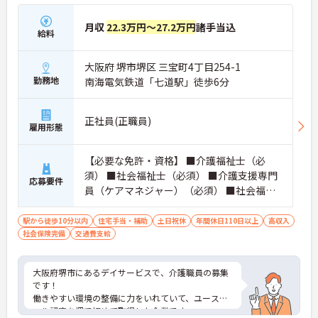
月収
22.3万円～27.2万円
諸手当込
給料
大阪府 堺市堺区 三宝町4丁目254-1
勤務地
南海電気鉄道「七道駅」徒歩6分
正社員(正職員)
雇用形態
【必要な免許・資格】 ■介護福祉士（必
須） ■社会福祉士（必須） ■介護支援専門
応募要件
員（ケアマネジャー）（必須） ■社会福祉
主事任用も含む ※いずれかお持ちの方 ・普
通自動車運転免許（AT可）※あれば尚可
駅から徒歩10分以内
住宅手当・補助
土日祝休
年間休日110日以上
高収入
社会保険完備
交通費支給
大阪府堺市にあるデイサービスで、介護職員の募集
です！
働きやすい環境の整備に力をいれていて、ユースエ
ール認定を堺で初めて取得した企業です。