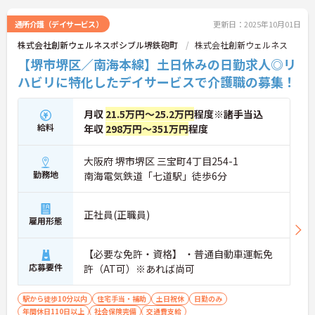
らに詳細などお伝えします！
通所介護（デイサービス）
更新日：2025年10月01日
株式会社創新ウェルネスポシブル堺鉄砲町
株式会社創新ウェルネス
【堺市堺区／南海本線】土日休みの日勤求人◎リ
ハビリに特化したデイサービスで介護職の募集！
月収
21.5万円～25.2万円
程度※諸手当込
給料
年収
298万円～351万円
程度
大阪府 堺市堺区 三宝町4丁目254-1
勤務地
南海電気鉄道「七道駅」徒歩6分
正社員(正職員)
雇用形態
【必要な免許・資格】 ・普通自動車運転免
応募要件
許（AT可）※あれば尚可
駅から徒歩10分以内
住宅手当・補助
土日祝休
日勤のみ
年間休日110日以上
社会保険完備
交通費支給