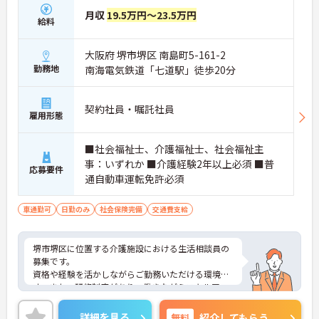
月収
19.5万円～23.5万円
給料
大阪府 堺市堺区 南島町5-161-2
勤務地
南海電気鉄道「七道駅」徒歩20分
契約社員・嘱託社員
雇用形態
■社会福祉士、介護福祉士、社会福祉主
事：いずれか ■介護経験2年以上必須 ■普
応募要件
通自動車運転免許必須
車通勤可
日勤のみ
社会保険完備
交通費支給
堺市堺区に位置する介護施設における生活相談員の
募集です。
資格や経験を活かしながらご勤務いただける環境で
す。また、研修制度があり、働きながらスキルアッ
プが目指せる環境です。
ご興味のある方には、面接対策ポイントなど、さら
詳細を見る
無料
紹介してもらう