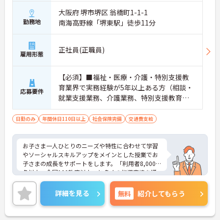
大阪府 堺市堺区 翁橋町1-1-1
勤務地
南海高野線「堺東駅」徒歩11分
正社員(正職員)
雇用形態
【必須】■福祉・医療・介護・特別支援教
育業界で実務経験が5年以上ある方（相談・
応募要件
就業支援業務、介護業務、特別支援教育な
ど）■児童発達支援管理責任者研修受講者
日勤のみ
年間休日110日以上
社会保険完備
交通費支給
お子さま一人ひとりのニーズや特性に合わせて学習
やソーシャルスキルアップをメインとした授業でお
子さまの成長をサポートをします。「利用者8,000
名以上、全国100教室以上」と多くの指導実績を通
して培ったノウハウもあり、満足度の高いサービス
の提供とともに、自身の療育分野でのスキル向上も
詳細を見る
無料
紹介してもらう
目指せます。年間休日は120日前後とプライベート
との両立もしやすいです。
ご興味のある方はお気軽にお問い合わせ下さい。さ