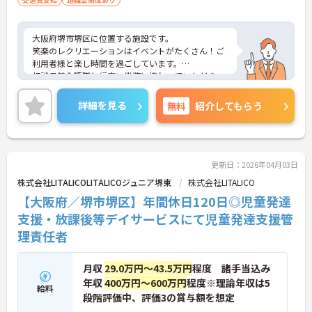
大阪府堺市堺区に位置する施設です。
笑楽のレクリエーションはイベントがたくさん！ご
利用者様と楽し時間を過ごしています。
相談員兼介護職と幅広い業務に携わっていただき、
経験を積んでいただけます。
ご興味のある方には、面接対策ポイントなど、さら
詳細を見る
無料
紹介してもらう
に詳細をお話しいたしますのでお気軽にご相談くだ
さい！
更新日：2026年04月03日
株式会社LITALICOLITALICOジュニア堺東
株式会社LITALICO
【大阪府／堺市堺区】年間休日120日◎児童発達
支援・放課後等デイサービスにて児童発達支援管
理責任者
月収
29.0万円～43.5万円
程度 諸手当込み
年収
400万円～600万円
程度※理論年収は5
給料
段階評価中、評価3の賞与額を想定