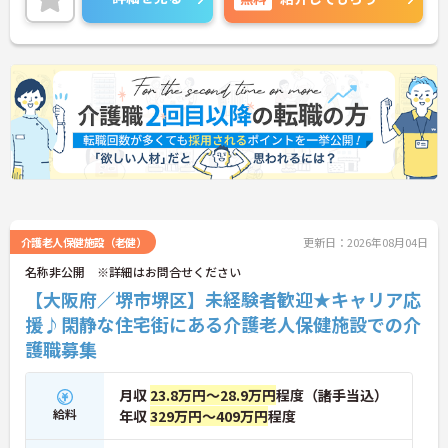
に詳細をご案内しますのでお気軽にご相談くださ
い！
介護老人保健施設（老健）
更新日：2026年08月04日
名称非公開 ※詳細はお問合せください
【大阪府／堺市堺区】未経験者歓迎★キャリア応
援♪閑静な住宅街にある介護老人保健施設での介
護職募集
月収
23.8万円～28.9万円
程度（諸手当込）
給料
年収
329万円～409万円
程度