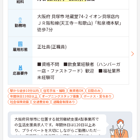
給料
大阪府 貝塚市 地蔵堂74-2 イオン貝塚店内
ＪＲ阪和線(天王寺－和歌山)「和泉橋本駅」
勤務地
徒歩7分
正社員(正職員)
雇用形態
■資格不問 ■飲食業経験者（ハンバーガ
ー店・ファストフード）歓迎 ■福祉業界
応募要件
未経験可
駅から徒歩10分以内
住宅手当・補助
無資格OK
日勤のみ
年間休日110日以上
オープニングスタッフ募集
ボーナス・賞与あり
社会保険完備
交通費支給
退職金制度あり
大阪府貝塚市に位置する就労継続支援A型事業所で
の生活支援員求人です。年間休日は120日以上あ
り、プライベートを大切にしながらご勤務いただけ
ます。最寄駅から徒歩圏内！通勤にも便利です。ご