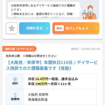
大阪府貝塚市にあるデイサービス施設での介護職求
人です！
ご興味ある方には、面接対策ポイントなど、詳細を
お話しいたしますのでお気軽にご相談ください。
詳細を見る
無料
紹介してもらう
通所介護（デイサービス）
更新日：2026年01月14日
名称非公開 ※詳細はお問合せください
【大阪府／貝塚市】年間休日110日♪デイサービ
ス施設での介護職募集です《常勤》
月収
16.4万円
～程度、諸手当込み
給料
年収
196万円
～月収×12ヶ月
大阪府 貝塚市
勤務地
南海電気鉄道