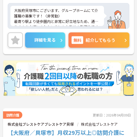
大阪府貝塚市にございます、グループホームにて介
護職の募集です！〈非常勤〉
最寄り駅より徒歩圏内と非常に好立地なため、通い
やすさを大切にされたい方にもお勧めの勤務先です
♪
日勤帯のみのお仕事ですので、ご家庭をお持ちの方
詳細を見る
無料
紹介してもらう
も働きやすい勤務時間◎
ご興味のある方は、マイナビ介護職までお問い合わ
せください。
訪問介護
更新日：2026年04月09日
株式会社ブレストケアブレストケア貝塚
株式会社ブレストケア
【大阪府／貝塚市】月収29万以上◎訪問介護に