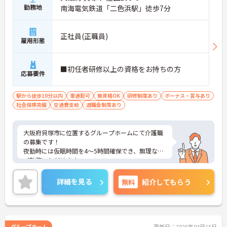
勤務地
南海電気鉄道「二色浜駅」徒歩7分
正社員(正職員)
雇用形態
■初任者研修以上の資格をお持ちの方
応募要件
駅から徒歩10分以内
車通勤可
無資格OK
研修制度あり
ボーナス・賞与あり
社会保険完備
交通費支給
退職金制度あり
大阪府貝塚市に位置するグループホームにて介護職
の募集です！
夜勤時には仮眠時間を4～5時間確保でき、無理なく
ご勤務いただけます。
ご興味ある方には、面接対策ポイントなど、さらに
詳細をお話しいたしますのでお気軽にご相談くださ
詳細を見る
無料
紹介してもらう
い！
グループホーム
更新日：2026年04月15日