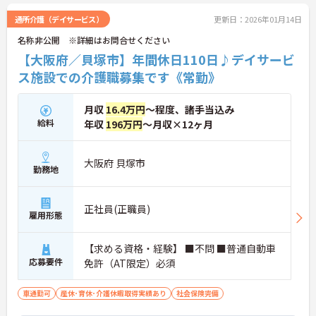
通所介護（デイサービス）
更新日：2026年01月14日
名称非公開 ※詳細はお問合せください
【大阪府／貝塚市】年間休日110日♪デイサービ
ス施設での介護職募集です《常勤》
月収
16.4万円
～程度、諸手当込み
給料
年収
196万円
～月収×12ヶ月
大阪府 貝塚市
勤務地
正社員(正職員)
雇用形態
【求める資格・経験】 ■不問 ■普通自動車
応募要件
免許（AT限定）必須
車通勤可
産休･育休･介護休暇取得実績あり
社会保険完備