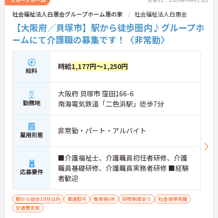
社会福祉法人白惠会グループホーム惠の家
社会福祉法人白惠会
【大阪府／貝塚市】駅から徒歩圏内♪グループホ
ームにて介護職の募集です！〈非常勤〉
時給
1,177円～1,250円
給料
大阪府 貝塚市 窪田166-6
勤務地
南海電気鉄道「二色浜駅」徒歩7分
非常勤・パート・アルバイト
雇用形態
■介護福祉士、介護職員初任者研修、介護
職員基礎研修、介護職員実務者研修 ■経験
応募要件
者歓迎
駅から徒歩10分以内
車通勤可
無資格OK
研修制度あり
社会保険完備
交通費支給