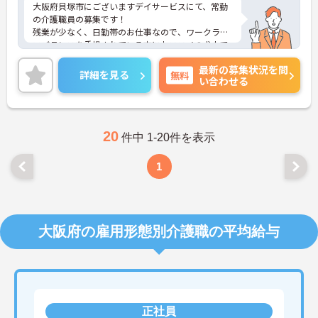
大阪府貝塚市にございますデイサービスにて、常勤
の介護職員の募集です！
残業が少なく、日勤帯のお仕事なので、ワークライ
フバランスを重視されている方におススメの求人で
す♪
最新の募集状況を問
経験は不問！先輩スタッフの丁寧なレクチャーがあ
詳細を見る
無料
い合わせる
るので、安心してご入職いただけます◎
ご興味ある方には、面接対策ポイントなど、さらに
詳細をお話しいたしますのでお気軽にご相談くださ
い！
20
件中 1-20件を表示
1
大阪府の雇用形態別介護職の平均給与
正社員