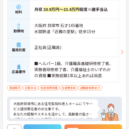
月収
20.9万円～23.4万円
程度※諸手当込
給料
大阪府 貝塚市 石才145番地
勤務地
水間鉄道「近義の里駅」徒歩15分
正社員(正職員)
雇用形態
■ヘルパー1級、介護職員基礎研修修了者、
実務者研修修了者、介護福祉士のいずれか
応募要件
の資格 ■実務経験1年以上あれば尚良
車通勤可
日勤のみ
社会保険完備
交通費支給
退職金制度あり
大阪府貝塚市にある住宅型有料老人ホームにてサー
ビス提供責任者のお仕事です。
あなたの経験やスキルを活かして、高齢者の皆さま
が安心して過ごせる空間づくりにチャレンジしてみ
ませんか？