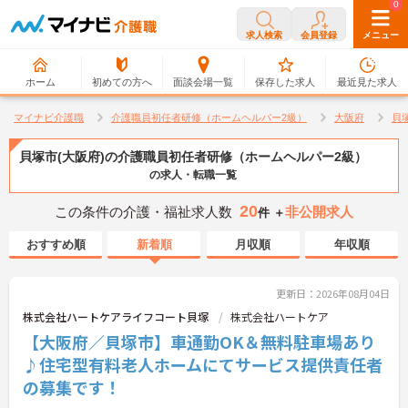
0
0
求人検索
会員登録
メニュー
ホーム
初めての方へ
面談会場一覧
保存した求人
最近見た求人
マイナビ介護職
介護職員初任者研修（ホームヘルパー2級）
大阪府
貝
貝塚市(大阪府)の介護職員初任者研修（ホームヘルパー2級）
の求人・転職一覧
20
この条件の介護・福祉求人数
非公開求人
件 ＋
おすすめ順
新着順
月収順
年収順
更新日：2026年08月04日
株式会社ハートケアライフコート貝塚
株式会社ハートケア
【大阪府／貝塚市】車通勤OK＆無料駐車場あり
♪住宅型有料老人ホームにてサービス提供責任者
の募集です！