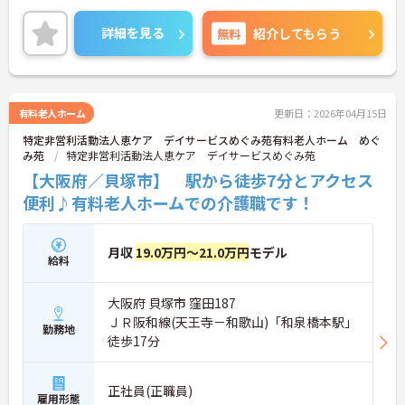
カー通勤が可能です。通勤が苦になりません。
ご興味のある方には、面接対策ポイントなど、さら
詳細を見る
無料
紹介してもらう
に詳細をご案内しますのでお気軽にご相談くださ
い！
有料老人ホーム
更新日：2026年04月15日
特定非営利活動法人恵ケア デイサービスめぐみ苑有料老人ホーム めぐ
み苑
特定非営利活動法人恵ケア デイサービスめぐみ苑
【大阪府／貝塚市】 駅から徒歩7分とアクセス
便利♪有料老人ホームでの介護職です！
月収
19.0万円～21.0万円
モデル
給料
大阪府 貝塚市 窪田187
ＪＲ阪和線(天王寺－和歌山)「和泉橋本駅」
勤務地
徒歩17分
正社員(正職員)
雇用形態