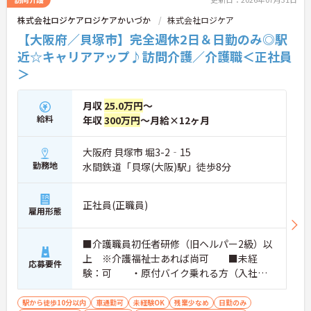
株式会社ロジケアロジケアかいづか
株式会社ロジケア
【大阪府／貝塚市】完全週休2日＆日勤のみ◎駅
近☆キャリアアップ♪訪問介護／介護職＜正社員
＞
月収
25.0万円
～
給料
年収
300万円
～月給×12ヶ月
大阪府 貝塚市 堀3-2‐15
勤務地
水間鉄道「貝塚(大阪)駅」徒歩8分
正社員(正職員)
雇用形態
■介護職員初任者研修（旧ヘルパー2級）以
上 ※介護福祉士あれば尚可 ■未経
応募要件
験：可 ・原付バイク乗れる方（入社後
の練習可）⇒電気自転車もあり
駅から徒歩10分以内
車通勤可
未経験OK
残業少なめ
日勤のみ