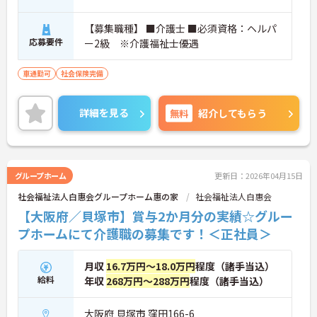
【募集職種】 ■介護士 ■必須資格：ヘルパ
応募要件
ー2級 ※介護福祉士優遇
車通勤可
社会保険完備
詳細を見る
無料
紹介してもらう
グループホーム
更新日：2026年04月15日
社会福祉法人白惠会グループホーム惠の家
社会福祉法人白惠会
【大阪府／貝塚市】賞与2か月分の実績☆グルー
プホームにて介護職の募集です！＜正社員＞
月収
16.7万円～18.0万円
程度（諸手当込）
給料
年収
268万円～288万円
程度（諸手当込）
大阪府 貝塚市 窪田166-6