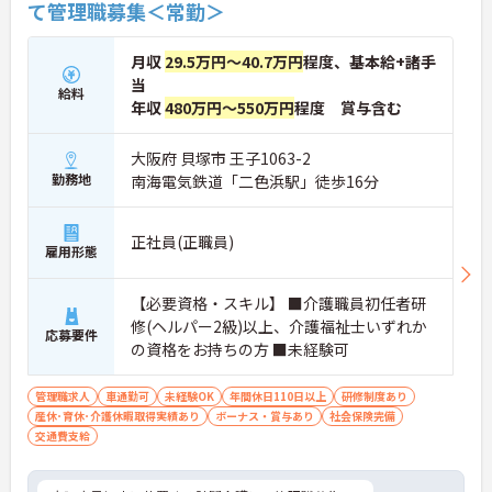
て管理職募集＜常勤＞
月収
29.5万円～40.7万円
程度、基本給+諸手
当
給料
年収
480万円～550万円
程度 賞与含む
大阪府 貝塚市 王子1063-2
勤務地
南海電気鉄道「二色浜駅」徒歩16分
正社員(正職員)
雇用形態
【必要資格・スキル】 ■介護職員初任者研
修(ヘルパー2級)以上、介護福祉士いずれか
応募要件
の資格をお持ちの方 ■未経験可
管理職求人
車通勤可
未経験OK
年間休日110日以上
研修制度あり
産休･育休･介護休暇取得実績あり
ボーナス・賞与あり
社会保険完備
交通費支給