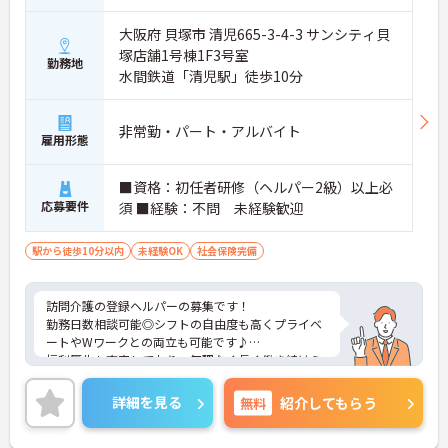
看護師、セラピスト、福祉用具専門相談員等の専門
職が連携をしてチームケアを提供しています。
大阪府 貝塚市 清児665-3-4-3 サンシティ貝
◆正社員比率は9割以上、20代のスタッフを中心に5
塚店舗1号棟1F3号室
0代までの幅広い年代が活躍されています。
勤務地
水間鉄道「清児駅」徒歩10分
◆ITを活用して業務効率化を図っています。
◆介護、看護、リハビリ等の専門職がチームとして
連携。一人での訪問時もチャットツールで即座に相
非常勤・パート・アルバイト
談できるほか、全車にドライブレコーダーを完備す
雇用形態
るなど、現場を守るサポート体制が万全です。
◆ライフスタイルに合わせて固定給と成果給から選
■資格：初任者研修（ヘルパー2級）以上必
択が可能。資格取得支援を活用した管理職へのステ
応募要件
ップアップなどキャリアパスも明確で、有資格者と
須 ■経験：不問 未経験歓迎
しての市場価値を高めながら長期的に活躍できま
す。
駅から徒歩10分以内
未経験OK
社会保険完備
訪問介護の登録ヘルパーの募集です！
勤務日数相談可能◎シフトの自由度も高くプライベ
ートやWワークとの両立も可能です♪
福利厚生も充実しており、無理なく長く働き続けら
れる職場です。
ご興味のある方には、面接対策ポイントなどさらに
詳細を見る
無料
紹介してもらう
詳細をお話いたしますので、お気軽にご相談くださ
い。