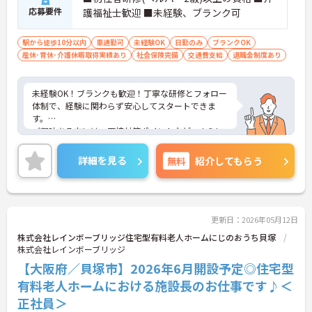
応募要件
護福祉士歓迎 ■未経験、ブランク可
駅から徒歩10分以内
車通勤可
未経験OK
日勤のみ
ブランクOK
産休･育休･介護休暇取得実績あり
社会保険完備
交通費支給
退職金制度あり
未経験OK！ブランクも歓迎！丁寧な研修とフォロー
体制で、経験に関わらず安心してスタートできま
す。
ご興味ある方には、面接対策ポイントなど、さらに
詳細をお話しいたしますのでお気軽にご相談くださ
い。
詳細を見る
無料
紹介してもらう
更新日：2026年05月12日
株式会社レインボーブリッジ住宅型有料老人ホームにじのおうち貝塚
株式会社レインボーブリッジ
【大阪府／貝塚市】2026年6月開設予定◎住宅型
有料老人ホームにおける施設長のお仕事です♪＜
正社員＞