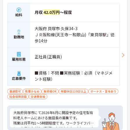
月収
42.0万円
～程度
給料
大阪府 貝塚市 久保34-3
ＪＲ阪和線(天王寺－和歌山)「東貝塚駅」徒
勤務地
歩14分
正社員(正職員)
雇用形態
■資格：不問 ■実務経験：必須（マネジメ
応募要件
ント経験）
車通勤可
残業少なめ
無資格OK
年間休日110日以上
ボーナス・賞与あり
社会保険完備
交通費支給
大阪府貝塚市にて2026年6月に開設予定の住宅型有
料老人ホームにおける施設長の募集です。
残業は月平均1～5時間程度です。ワークライフバラ
ンスを保ちながらご勤務いただけます。また、マイ