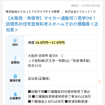
い！
更新日：2026年01月30日
株式会社ＫＩＮＪＩＴＯライフサイズ貝塚
株式会社ＫＩＮＪＩＴＯ
【大阪府／貝塚市】マイカー通勤可◎見学OK！
訪問先の住宅型有料老人ホームでの介護職員＜正
社員＞
月収
24.9万円～27.9万円
給料
大阪府 貝塚市 堤356‐1
ＪＲ阪和線(天王寺－和歌山)「和泉橋本駅」
勤務地
徒歩11分
正社員(正職員)
雇用形態
■経験不問■介護職員初任者研修修了者必
須 ■介護職員実務者研修修了者あれば尚可
応募要件
■介護福祉士あれば尚可 ■普通自動車運転