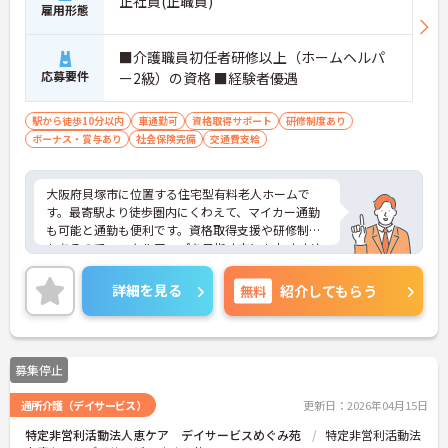
正社員(正職員)
雇用形態
■介護職員初任者研修以上（ホームヘルパ
応募要件
ー2級）の資格 ■経験者優遇
駅から徒歩10分以内
車通勤可
資格取得サポート
研修制度あり
ボーナス・賞与あり
社会保険完備
交通費支給
大阪府貝塚市に位置する住宅型有料老人ホームで
す。最寄駅より徒歩圏内にくわえて、マイカー通勤
も可能と通勤も便利です。資格取得支援や研修制度
もあるので、スキルアップを目指す方にもおすすめ
です。ご興味をお持ちの方はお気軽にお問い合わせ
ください。
詳細を見る
無料
紹介してもらう
募集停止
通所介護（デイサービス）
更新日：2026年04月15日
特定非営利活動法人恵ケア デイサービスめぐみ苑
特定非営利活動法