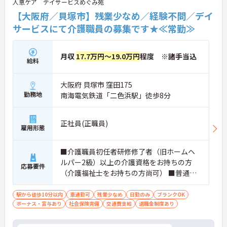
人恵ケア デイサービスめぐみ苑
【大阪府／貝塚市】残業少なめ／経験不問／デイ
サービスにて介護職員の募集です★≪常勤≫
月収
17.7万円～19.0万円
程度 ※諸手当込
給料
大阪府 貝塚市 窪田175
勤務地
南海電気鉄道「二色浜駅」徒歩8分
正社員(正職員)
雇用形態
■介護職員初任者研修修了者（旧ホームヘ
ルパー2級）以上の介護資格をお持ちの方
応募要件
（介護福祉士をお持ちの方尚可） ■普通自
動車運転免許（AT限定可） ■経験不問
駅から徒歩10分以内
車通勤可
残業少なめ
日勤のみ
ブランクOK
ボーナス・賞与あり
社会保険完備
交通費支給
退職金制度あり