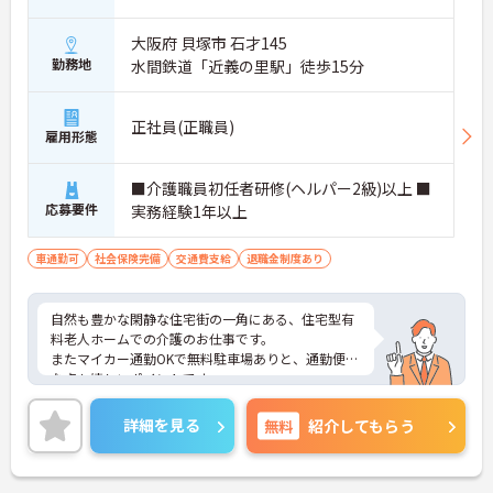
大阪府 貝塚市 石才145
勤務地
水間鉄道「近義の里駅」徒歩15分
正社員(正職員)
雇用形態
■介護職員初任者研修(ヘルパー2級)以上 ■
応募要件
実務経験1年以上
車通勤可
社会保険完備
交通費支給
退職金制度あり
自然も豊かな閑静な住宅街の一角にある、住宅型有
料老人ホームでの介護のお仕事です。
またマイカー通勤OKで無料駐車場ありと、通勤便利
な点も嬉しいポイントです。
興味をお持ちの方はお気軽にお問い合わせ下さい！
詳細を見る
無料
紹介してもらう