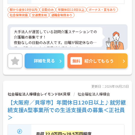
駅から徒歩10分以内
日勤のみ
年間休日110日以上
ボーナス・賞与あり
社会保険完備
交通費支給
退職金制度あり
大手法人が運営している訪問介護ステーションでの
介護職の募集です！
夜勤なしの日勤のみ求人です。日曜が固定休なの
で、プライベートの予定が立てやすい♪
資格手当や交通費等、各種手当が充実しているのも
安心☆
詳細を見る
無料
紹介してもらう
ご興味のある方には、面接対策ポイントなど、さら
に詳細をお話しいたしますのでお気軽にご相談くだ
さい！
更新日：2026年06月25日
社会福祉法人檸檬会レイモンドBK貝塚
社会福祉法人檸檬会
【大阪府／貝塚市】年間休日120日以上♪就労継
続支援A型事業所での生活支援員の募集＜正社員
＞
月収
22.0万円～28.5万円
程度