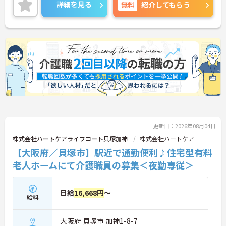
ご興味ある方には、面接対策ポイントなど、さらに
詳細を見る
無料
紹介してもらう
詳細をお話しいたしますのでお気軽にご相談くださ
い。
更新日：2026年08月04日
株式会社ハートケアライフコート貝塚加神
株式会社ハートケア
【大阪府／貝塚市】駅近で通勤便利♪住宅型有料
老人ホームにて介護職員の募集＜夜勤専従＞
日給
16,668円
～
給料
大阪府 貝塚市 加神1-8-7