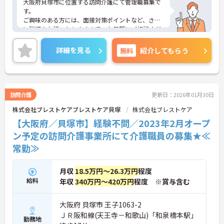
大阪府貝塚市に位置する訪問介護にて管理職募集で
す。
ご興味のある方には、面接対策ポイントなど、さら
に詳細をお話いたしますので、お気軽にご相談くだ
さい。
詳細を見る
無料
紹介してもらう
訪問介護
更新日：2026年01月30日
株式会社ブレストケアブレストケア貝塚
株式会社ブレストケア
【大阪府／貝塚市】経験不問／2023年2月オープ
ン予定の訪問介護事業所にて介護職員の募集★≪
常勤≫
月収
18.5万円～26.3万円
程度
給料
年収
340万円～420万円
程度 ※賞与含む
大阪府 貝塚市 王子1063-2
ＪＲ阪和線(天王寺－和歌山)「和泉橋本駅」
勤務地