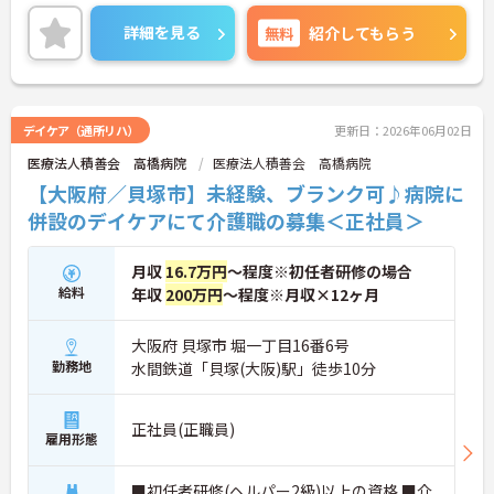
興味のある方には、面接対策ポイント等、さらに詳
細をお話ししますのでお気軽にご相談ください！
詳細を見る
無料
紹介してもらう
デイケア（通所リハ）
更新日：2026年06月02日
医療法人積善会 高橋病院
医療法人積善会 高橋病院
【大阪府／貝塚市】未経験、ブランク可♪病院に
併設のデイケアにて介護職の募集＜正社員＞
月収
16.7万円
～程度※初任者研修の場合
給料
年収
200万円
～程度※月収×12ヶ月
大阪府 貝塚市 堀一丁目16番6号
勤務地
水間鉄道「貝塚(大阪)駅」徒歩10分
正社員(正職員)
雇用形態
■初任者研修(ヘルパー2級)以上の資格 ■介