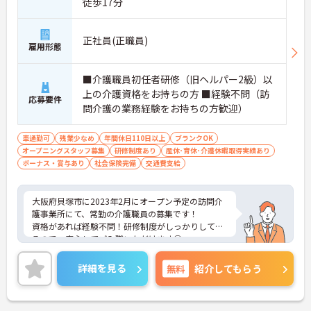
徒歩17分
正社員(正職員)
雇用形態
■介護職員初任者研修（旧ヘルパー2級）以
上の介護資格をお持ちの方 ■経験不問（訪
応募要件
問介護の業務経験をお持ちの方歓迎）
車通勤可
残業少なめ
年間休日110日以上
ブランクOK
オープニングスタッフ募集
研修制度あり
産休･育休･介護休暇取得実績あり
ボーナス・賞与あり
社会保険完備
交通費支給
大阪府貝塚市に2023年2月にオープン予定の訪問介
護事業所にて、常勤の介護職員の募集です！
資格があれば経験不問！研修制度がしっかりしてい
るので、安心してご入職いただけます◎
大手企業のグループに属しており、福利厚生なども
充実しているので、長期的に働ける環境が整ってい
詳細を見る
無料
紹介してもらう
ます！
ご興味ある方には、面接対策ポイントなど、さらに
詳細をお話しいたしますのでお気軽にご相談くださ