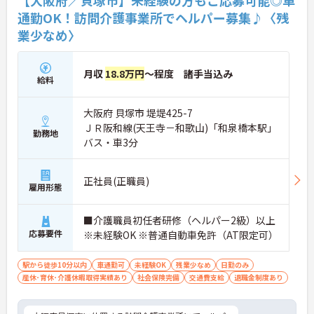
通勤OK！訪問介護事業所でヘルパー募集♪〈残
業少なめ〉
月収
18.8万円
～程度 諸手当込み
給料
大阪府 貝塚市 堤堤425-7
ＪＲ阪和線(天王寺－和歌山)「和泉橋本駅」
勤務地
バス・車3分
正社員(正職員)
雇用形態
■介護職員初任者研修（ヘルパー2級）以上
応募要件
※未経験OK ※普通自動車免許（AT限定可）
駅から徒歩10分以内
車通勤可
未経験OK
残業少なめ
日勤のみ
産休･育休･介護休暇取得実績あり
社会保険完備
交通費支給
退職金制度あり