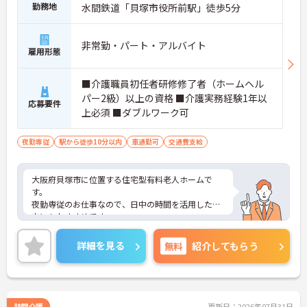
勤務地
水間鉄道「貝塚市役所前駅」徒歩5分
非常勤・パート・アルバイト
雇用形態
■介護職員初任者研修修了者（ホームヘル
パー2級）以上の資格 ■介護実務経験1年以
応募要件
上必須 ■ダブルワーク可
夜勤専従
駅から徒歩10分以内
車通勤可
交通費支給
大阪府貝塚市に位置する住宅型有料老人ホームで
す。
夜勤専従のお仕事なので、日中の時間を活用したい
方にもおすすめです。
最寄り駅より徒歩圏内と好立地にあるので、通勤の
ストレスが少ないのも嬉しいポイントです。
詳細を見る
無料
紹介してもらう
ご興味をお持ちの方はお気軽にお問い合わせくださ
い。
訪問介護
更新日：2026年07月31日