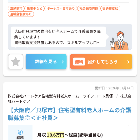
免許あれば尚可
車通勤可
残業少なめ
ボーナス・賞与あり
社会保険完備
交通費支給
退職金制度あり
大阪府貝塚市の住宅有料老人ホームで介護職員を募
集しています！
資格取得支援制度もあるので、スキルアップも目指
せます！
ご興味のある方は、面接のポイントをお伝えします
のでご連絡ください♪
詳細を見る
無料
紹介してもらう
更新日：2026年01月14日
株式会社ハートケア住宅型有料老人ホーム ライフコート貝塚
株式会
社ハートケア
【大阪府／貝塚市】住宅型有料老人ホームの介護
職募集◎＜正社員＞
月収
18.6万円
～程度(諸手当含む)
給料