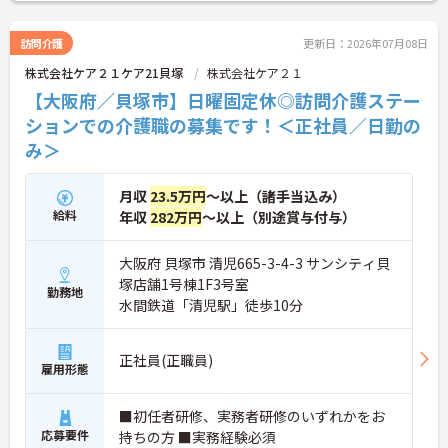
訪問介護
更新日：2026年07月08日
株式会社ケア２１ケア21貝塚
株式会社ケア２１
【大阪府／貝塚市】日曜固定休◎訪問介護ステー
ションでの介護職の募集です！＜正社員／日勤の
み＞
月収
23.5万円
～以上（諸手当込み）
給料
年収
282万円
～以上（別途賞与付与）
大阪府 貝塚市 清児665-3-4-3 サンシティ貝
塚店舗1号棟1F3号室
勤務地
水間鉄道「清児駅」徒歩10分
正社員(正職員)
雇用形態
■初任者研修、実務者研修のいずれかをお
応募要件
持ちの方 ■実務経験必須