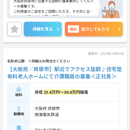
大阪府貝塚市に位置する訪問介護事業所にてヘルパ
ーの募集です。
ご利用者のご自宅をご訪問いただき、その方に合わ
せたきめ細やかな介護を実現いただけます。
今回の募集は未経験の方でもご応募可能◎経験者の
方はもちろん、これから頑張りたい、チャレンジし
詳細を見る
無料
紹介してもらう
たいという方にもオススメの求人！
残業少なめなので出勤日でもプライベートの時間を
確保して頂けますよ★
また最寄駅から徒歩5分、マイカー通勤も可能と毎
朝の通勤がストレスフリーなのも嬉しいポイント♪
更新日：2025年10月01日
ご興味ある方には、面接対策ポイントなど、さらに
名称非公開 ※詳細はお問合せください
詳細をお話しいたしますのでお気軽にご相談くださ
【大阪府／貝塚市】駅近でアクセス抜群♪住宅型
い！
有料老人ホームにて介護職員の募集＜正社員＞
月収
25.6万円～30.6万円
程度
給料
大阪府 貝塚市
勤務地
南海電気鉄道