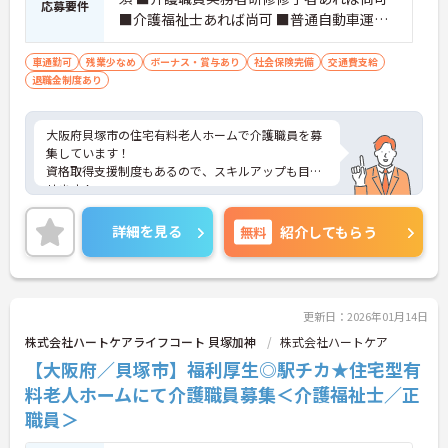
応募要件
■介護福祉士あれば尚可 ■普通自動車運転
免許あれば尚可
車通勤可
残業少なめ
ボーナス・賞与あり
社会保険完備
交通費支給
退職金制度あり
大阪府貝塚市の住宅有料老人ホームで介護職員を募
集しています！
資格取得支援制度もあるので、スキルアップも目指
せます！
ご興味のある方は、面接のポイントをお伝えします
のでご連絡ください♪
詳細を見る
無料
紹介してもらう
更新日：2026年01月14日
株式会社ハートケアライフコート 貝塚加神
株式会社ハートケア
【大阪府／貝塚市】福利厚生◎駅チカ★住宅型有
料老人ホームにて介護職員募集＜介護福祉士／正
職員＞