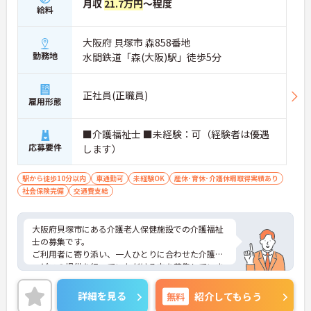
月収
21.7万円
～程度
給料
大阪府 貝塚市 森858番地
勤務地
水間鉄道「森(大阪)駅」徒歩5分
正社員(正職員)
雇用形態
■介護福祉士 ■未経験：可（経験者は優遇
応募要件
します）
駅から徒歩10分以内
車通勤可
未経験OK
産休･育休･介護休暇取得実績あり
社会保険完備
交通費支給
大阪府貝塚市にある介護老人保健施設での介護福祉
士の募集です。
ご利用者に寄り添い、一人ひとりに合わせた介護サ
ービスの提供を行っていただける方を募集していま
す。最寄駅より徒歩圏内とアクセスに便利な立地に
あり、通勤が苦になりません。
詳細を見る
無料
紹介してもらう
ご興味のある方には、面接対策ポイントなど、さら