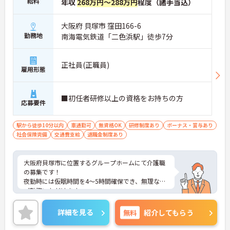
給料
年収
268万円～288万円
程度（諸手当込）
大阪府 貝塚市 窪田166-6
勤務地
南海電気鉄道「二色浜駅」徒歩7分
正社員(正職員)
雇用形態
■初任者研修以上の資格をお持ちの方
応募要件
駅から徒歩10分以内
車通勤可
無資格OK
研修制度あり
ボーナス・賞与あり
社会保険完備
交通費支給
退職金制度あり
大阪府貝塚市に位置するグループホームにて介護職
の募集です！
夜勤時には仮眠時間を4～5時間確保でき、無理なく
ご勤務いただけます。
ご興味ある方には、面接対策ポイントなど、さらに
詳細をお話しいたしますのでお気軽にご相談くださ
詳細を見る
無料
紹介してもらう
い！