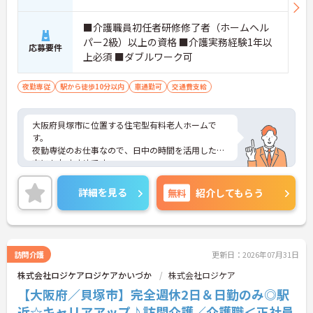
■介護職員初任者研修修了者（ホームヘル
パー2級）以上の資格 ■介護実務経験1年以
応募要件
上必須 ■ダブルワーク可
夜勤専従
駅から徒歩10分以内
車通勤可
交通費支給
大阪府貝塚市に位置する住宅型有料老人ホームで
す。
夜勤専従のお仕事なので、日中の時間を活用したい
方にもおすすめです。
最寄り駅より徒歩圏内と好立地にあるので、通勤の
ストレスが少ないのも嬉しいポイントです。
詳細を見る
無料
紹介してもらう
ご興味をお持ちの方はお気軽にお問い合わせくださ
い。
訪問介護
更新日：2026年07月31日
株式会社ロジケアロジケアかいづか
株式会社ロジケア
【大阪府／貝塚市】完全週休2日＆日勤のみ◎駅
近☆キャリアアップ♪訪問介護／介護職＜正社員