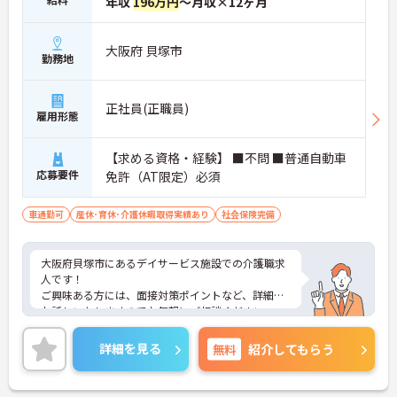
年収
196万円
～月収×12ヶ月
大阪府 貝塚市
勤務地
正社員(正職員)
雇用形態
【求める資格・経験】 ■不問 ■普通自動車
応募要件
免許（AT限定）必須
車通勤可
産休･育休･介護休暇取得実績あり
社会保険完備
大阪府貝塚市にあるデイサービス施設での介護職求
人です！
ご興味ある方には、面接対策ポイントなど、詳細を
お話しいたしますのでお気軽にご相談ください。
詳細を見る
無料
紹介してもらう