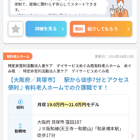
体制で、経験に関わらず安心してスタートできま
す。
ご興味ある方には、面接対策ポイントなど、さらに
詳細をお話しいたしますのでお気軽にご相談くださ
い。
詳細を見る
無料
紹介してもらう
有料老人ホーム
更新日：2026年04月15日
特定非営利活動法人恵ケア デイサービスめぐみ苑有料老人ホーム めぐ
み苑
特定非営利活動法人恵ケア デイサービスめぐみ苑
【大阪府／貝塚市】 駅から徒歩7分とアクセス
便利♪有料老人ホームでの介護職です！
月収
19.0万円～21.0万円
モデル
給料
大阪府 貝塚市 窪田187
ＪＲ阪和線(天王寺－和歌山)「和泉橋本駅」
勤務地
徒歩17分