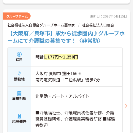
グループホーム
更新日：2026年04月15日
社会福祉法人白惠会グループホーム惠の家
社会福祉法人白惠会
【大阪府／貝塚市】駅から徒歩圏内♪グループホ
ームにて介護職の募集です！〈非常勤〉
時給
1,177円～1,250円
給料
大阪府 貝塚市 窪田166-6
勤務地
南海電気鉄道「二色浜駅」徒歩7分
非常勤・パート・アルバイト
雇用形態
■介護福祉士、介護職員初任者研修、介護
職員基礎研修、介護職員実務者研修 ■経験
応募要件
者歓迎