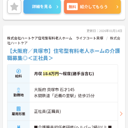
す！
詳細を見る
無料
紹介してもらう
ご興味ある方には、面接対策ポイントなど、さらに
詳細をお話しいたしますのでお気軽にご相談くださ
い！
更新日：2026年01月14日
株式会社ハートケア住宅型有料老人ホーム ライフコート貝塚
株式会
社ハートケア
【大阪府／貝塚市】住宅型有料老人ホームの介護
職募集◎＜正社員＞
月収
18.6万円
～程度(諸手当含む)
給料
大阪府 貝塚市 石才145
勤務地
水間鉄道「近義の里駅」徒歩15分
正社員(正職員)
雇用形態
■介護職員初任者研修(ヘルパー2級)以上 ■