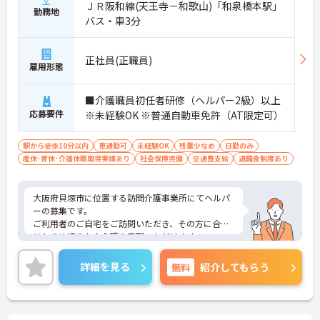
ＪＲ阪和線(天王寺－和歌山)「和泉橋本駅」
勤務地
バス・車3分
正社員(正職員)
雇用形態
■介護職員初任者研修（ヘルパー2級）以上
応募要件
※未経験OK ※普通自動車免許（AT限定可）
駅から徒歩10分以内
車通勤可
未経験OK
残業少なめ
日勤のみ
産休･育休･介護休暇取得実績あり
社会保険完備
交通費支給
退職金制度あり
大阪府貝塚市に位置する訪問介護事業所にてヘルパ
ーの募集です。
ご利用者のご自宅をご訪問いただき、その方に合わ
せたきめ細やかな介護を実現いただけます。
今回の募集は未経験の方でもご応募可能◎経験者の
方はもちろん、これから頑張りたい、チャレンジし
詳細を見る
無料
紹介してもらう
たいという方にもオススメの求人！
残業少なめなので出勤日でもプライベートの時間を
確保して頂けますよ★
また最寄駅から徒歩5分、マイカー通勤も可能と毎