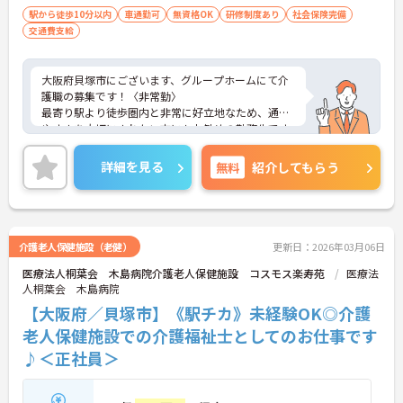
駅から徒歩10分以内
車通勤可
無資格OK
研修制度あり
社会保険完備
交通費支給
大阪府貝塚市にございます、グループホームにて介
護職の募集です！〈非常勤〉
最寄り駅より徒歩圏内と非常に好立地なため、通い
やすさを大切にされたい方にもお勧めの勤務先です
♪
日勤帯のみのお仕事ですので、ご家庭をお持ちの方
詳細を見る
無料
紹介してもらう
も働きやすい勤務時間◎
ご興味のある方は、マイナビ介護職までお問い合わ
せください。
介護老人保健施設（老健）
更新日：2026年03月06日
医療法人桐葉会 木島病院介護老人保健施設 コスモス楽寿苑
医療法
人桐葉会 木島病院
【大阪府／貝塚市】《駅チカ》未経験OK◎介護
老人保健施設での介護福祉士としてのお仕事です
♪＜正社員＞