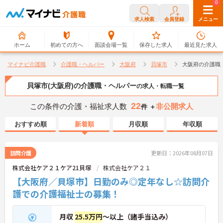
0
0
求人検索
会員登録
メニュー
ホーム
初めての方へ
面談会場一覧
保存した求人
最近見た求人
マイナビ介護職
介護職・ヘルパー
大阪府
貝塚市
大阪府の介護職
貝塚市(大阪府)の介護職・ヘルパー
の求人・転職一覧
22
この条件の介護・福祉求人数
非公開求人
件 ＋
おすすめ順
新着順
月収順
年収順
訪問介護
更新日：2026年08月07日
株式会社ケア２１ケア21貝塚
株式会社ケア２１
【大阪府／貝塚市】日勤のみ◎定年なし☆訪問介
護での介護福祉士の募集！
月収
25.5万円
～以上（諸手当込み）