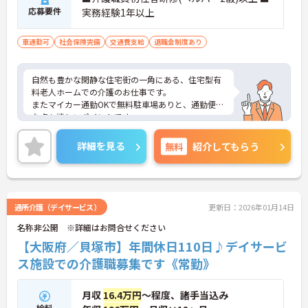
応募要件
実務経験1年以上
車通勤可
社会保険完備
交通費支給
退職金制度あり
自然も豊かな閑静な住宅街の一角にある、住宅型有
料老人ホームでの介護のお仕事です。
またマイカー通勤OKで無料駐車場ありと、通勤便利
な点も嬉しいポイントです。
興味をお持ちの方はお気軽にお問い合わせ下さい！
詳細を見る
無料
紹介してもらう
通所介護（デイサービス）
更新日：2026年01月14日
名称非公開 ※詳細はお問合せください
【大阪府／貝塚市】年間休日110日♪デイサービ
ス施設での介護職募集です《常勤》
月収
16.4万円
～程度、諸手当込み
給料