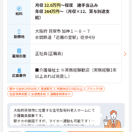
月収
22.0万円
～程度 諸手当込み
年収
264万円
～（月収×12、賞与別途支
給料
給）
大阪府 貝塚市 加神１－８－７
勤務地
水間鉄道「近義の里駅」徒歩4分
正社員(正職員)
雇用形態
■介護福祉士 ※実務経験歓迎（実務経験1年
応募要件
以上あれば尚良し）
駅から徒歩10分以内
車通勤可
年間休日110日以上
ブランクOK
社会保険完備
交通費支給
退職金制度あり
大阪府貝塚市に位置する住宅型有料老人ホームにて
介護職員募集です。
駅チカの施設ですが、マイカー通勤も可能です！ま
た、福利厚生が充実しており、各種研修制度もあり
ますので、スキルアップ・キャリアアップも可能で