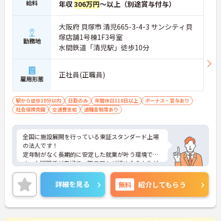
給料
年収
306万円
～以上（別途賞与付与）
大阪府 貝塚市 清児665-3-4-3 サンシティ貝
塚店舗1号棟1F3号室
勤務地
水間鉄道「清児駅」徒歩10分
正社員(正職員)
雇用形態
駅から徒歩10分以内
日勤のみ
年間休日110日以上
ボーナス・賞与あり
社会保険完備
交通費支給
退職金制度あり
全国に施設展開を行っている東証スタンダード上場
の法人です！
定年制がなく長期的に安定した就業が叶う環境で
す。人間関係が良好で、職員同士が認め合う文化が
根付いています。
ご興味のある方には、面接対策ポイントなど、さら
詳細を見る
無料
紹介してもらう
に詳細をご案内しますのでお気軽にご相談くださ
い！