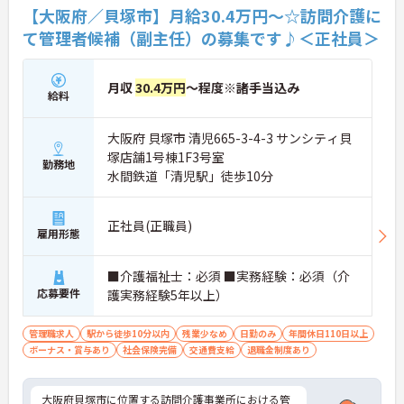
【大阪府／貝塚市】月給30.4万円～☆訪問介護に
て管理者候補（副主任）の募集です♪＜正社員＞
月収
30.4万円
～程度※諸手当込み
給料
大阪府 貝塚市 清児665-3-4-3 サンシティ貝
塚店舗1号棟1F3号室
勤務地
水間鉄道「清児駅」徒歩10分
正社員(正職員)
雇用形態
■介護福祉士：必須 ■実務経験：必須（介
応募要件
護実務経験5年以上）
管理職求人
駅から徒歩10分以内
残業少なめ
日勤のみ
年間休日110日以上
ボーナス・賞与あり
社会保険完備
交通費支給
退職金制度あり
大阪府貝塚市に位置する訪問介護事業所における管