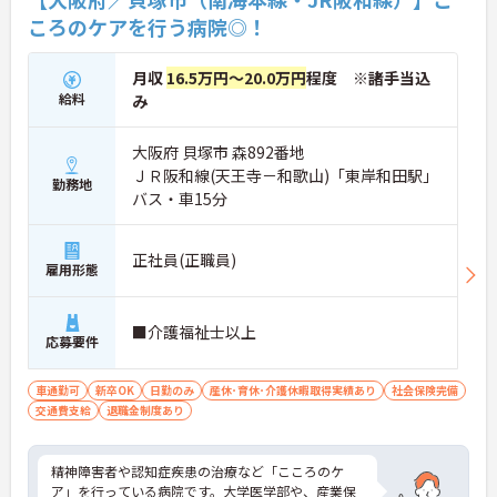
ころのケアを行う病院◎！
月収
16.5万円～20.0万円
程度 ※諸手当込
給料
み
大阪府 貝塚市 森892番地
ＪＲ阪和線(天王寺－和歌山)「東岸和田駅」
勤務地
バス・車15分
正社員(正職員)
雇用形態
■介護福祉士以上
応募要件
車通勤可
新卒OK
日勤のみ
産休･育休･介護休暇取得実績あり
社会保険完備
交通費支給
退職金制度あり
精神障害者や認知症疾患の治療など「こころのケ
ア」を行っている病院です。大学医学部や、産業保