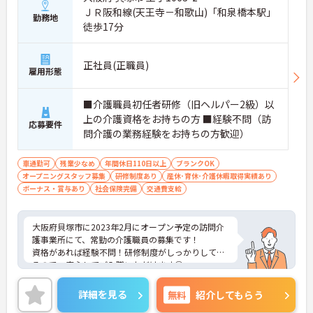
ＪＲ阪和線(天王寺－和歌山)「和泉橋本駅」
勤務地
徒歩17分
正社員(正職員)
雇用形態
■介護職員初任者研修（旧ヘルパー2級）以
上の介護資格をお持ちの方 ■経験不問（訪
応募要件
問介護の業務経験をお持ちの方歓迎）
車通勤可
残業少なめ
年間休日110日以上
ブランクOK
オープニングスタッフ募集
研修制度あり
産休･育休･介護休暇取得実績あり
ボーナス・賞与あり
社会保険完備
交通費支給
大阪府貝塚市に2023年2月にオープン予定の訪問介
護事業所にて、常勤の介護職員の募集です！
資格があれば経験不問！研修制度がしっかりしてい
るので、安心してご入職いただけます◎
大手企業のグループに属しており、福利厚生なども
充実しているので、長期的に働ける環境が整ってい
詳細を見る
無料
紹介してもらう
ます！