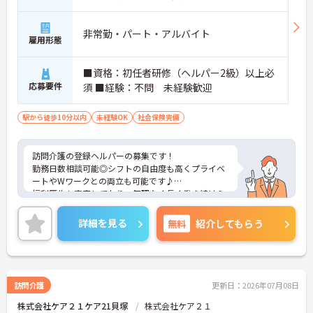
◆介護、看護、リハビリ等の専門職がチームとして
連携。一人での訪問時もチャットツールで即座に相
非常勤・パート・アルバイト
談できるほか、全車にドライブレコーダーを完備す
雇用形態
るなど、現場を守るサポート体制が万全です。
◆ライフスタイルに合わせて固定給と成果給から選
■資格：初任者研修（ヘルパー2級）以上必
択が可能。資格取得支援を活用した管理職へのステ
応募要件
ップアップなどキャリアパスも明確で、有資格者と
須 ■経験：不問 未経験歓迎
しての市場価値を高めながら長期的に活躍できま
す。
駅から徒歩10分以内
未経験OK
社会保険完備
訪問介護の登録ヘルパーの募集です！
勤務日数相談可能◎シフトの自由度も高くプライベ
ートやWワークとの両立も可能です♪
福利厚生も充実しており、無理なく長く働き続けら
れる職場です。
ご興味のある方には、面接対策ポイントなどさらに
詳細を見る
無料
紹介してもらう
詳細をお話いたしますので、お気軽にご相談くださ
い。
訪問介護
更新日：2026年07月08日
株式会社ケア２１ケア21貝塚
株式会社ケア２１