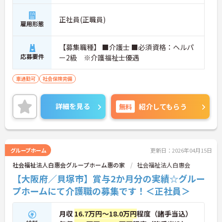
正社員(正職員)
雇用形態
【募集職種】 ■介護士 ■必須資格：ヘルパ
応募要件
ー2級 ※介護福祉士優遇
車通勤可
社会保険完備
詳細を見る
無料
紹介してもらう
グループホーム
更新日：2026年04月15日
社会福祉法人白惠会グループホーム惠の家
社会福祉法人白惠会
【大阪府／貝塚市】賞与2か月分の実績☆グルー
プホームにて介護職の募集です！＜正社員＞
月収
16.7万円～18.0万円
程度（諸手当込）