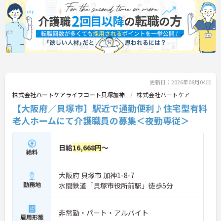
更新日：2026年08月04日
株式会社ハートケアライフコート貝塚加神
株式会社ハートケア
【大阪府／貝塚市】駅近で通勤便利♪住宅型有料
老人ホームにて介護職員の募集＜夜勤専従＞
日給
16,668円
～
給料
大阪府 貝塚市 加神1-8-7
勤務地
水間鉄道「貝塚市役所前駅」徒歩5分
非常勤・パート・アルバイト
雇用形態