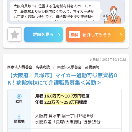
大阪府貝塚市に位置する住宅型有料老人ホームで
す。最寄駅より徒歩圏内にくわえて、マイカー通勤
も可能と通勤も便利です。資格取得支援や研修制度
もあるので、スキルアップを目指す方にもおすすめ
です。ご興味をお持ちの方はお気軽にお問い合わせ
ください。
詳細を見る
無料
紹介してもらう
更新日：2025年10月01日
医療法人積善会 高橋病院
医療法人積善会 高橋病院
【大阪府／貝塚市】マイカー通勤可◎無資格O
K！病院病棟にて介護職員募集＜常勤＞
月収
16.0万円～18.7万円
程度
給料
年収
222万円～258万円
程度
大阪府 貝塚市 堀一丁目16番6号
勤務地
水間鉄道「貝塚(大阪)駅」徒歩15分