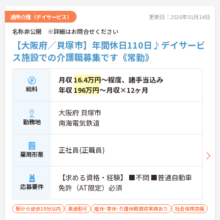
通所介護（デイサービス）
更新日：2026年01月14日
名称非公開 ※詳細はお問合せください
【大阪府／貝塚市】年間休日110日♪デイサービ
ス施設での介護職募集です《常勤》
月収
16.4万円
～程度、諸手当込み
給料
年収
196万円
～月収×12ヶ月
大阪府 貝塚市
勤務地
南海電気鉄道
正社員(正職員)
雇用形態
【求める資格・経験】 ■不問 ■普通自動車
応募要件
免許（AT限定）必須
駅から徒歩10分以内
車通勤可
産休･育休･介護休暇取得実績あり
社会保険完備