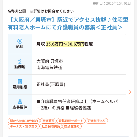
朝の通勤がストレスフリーなのも嬉しいポイント♪
更新日：2025年10月01日
ご興味ある方には、面接対策ポイントなど、さらに
名称非公開 ※詳細はお問合せください
詳細をお話しいたしますのでお気軽にご相談くださ
【大阪府／貝塚市】駅近でアクセス抜群♪住宅型
い！
有料老人ホームにて介護職員の募集＜正社員＞
月収
25.6万円～30.6万円
程度
給料
大阪府 貝塚市
勤務地
南海電気鉄道
正社員(正職員)
雇用形態
■介護職員初任者研修以上（ホームヘルパ
応募要件
ー2級）の資格 ■経験者優遇
駅から徒歩10分以内
車通勤可
資格取得サポート
研修制度あり
ボーナス・賞与あり
社会保険完備
交通費支給