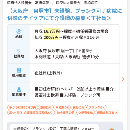
医療法人積善会 高橋病院
医療法人積善会 高橋病院
【大阪府／貝塚市】未経験、ブランク可♪病院に
併設のデイケアにて介護職の募集＜正社員＞
月収
16.7万円
～程度※初任者研修の場合
給料
年収
200万円
～程度※月収×12ヶ月
大阪府 貝塚市 堀一丁目16番6号
勤務地
水間鉄道「貝塚(大阪)駅」徒歩10分
正社員(正職員)
雇用形態
■初任者研修(ヘルパー2級)以上の資格 ■介
応募要件
護福祉士歓迎 ■未経験、ブランク可
駅から徒歩10分以内
車通勤可
未経験OK
日勤のみ
ブランクOK
産休･育休･介護休暇取得実績あり
社会保険完備
交通費支給
退職金制度あり
未経験OK！ブランクも歓迎！丁寧な研修とフォロー