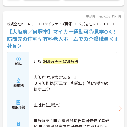
ご興味ある方には、面接対策ポイントなど、さらに
詳細をお話しいたしますのでお気軽にご相談くださ
い！
更新日：2026年01月30日
株式会社ＫＩＮＪＩＴＯライフサイズ貝塚
株式会社ＫＩＮＪＩＴＯ
【大阪府／貝塚市】マイカー通勤可◎見学OK！
訪問先の住宅型有料老人ホームでの介護職員＜正
社員＞
月収
24.9万円～27.9万円
給料
大阪府 貝塚市 堤356‐1
ＪＲ阪和線(天王寺－和歌山)「和泉橋本駅」
勤務地
徒歩11分
正社員(正職員)
雇用形態
■経験不問■介護職員初任者研修修了者必
須 ■介護職員実務者研修修了者あれば尚可