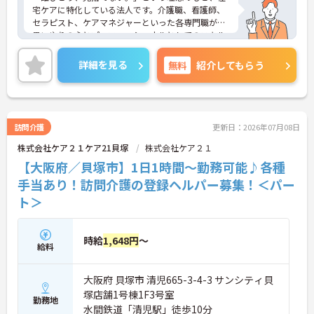
宅ケアに特化している法人です。介護職、看護師、
セラピスト、ケアマネジャーといった各専門職が、
思いやりの心とプロフェッショナルとしてのスキル
を持ち寄り、ひとつのチームとしてご利用者様を支
える「多職種連携」を何よりの強みとしています。
詳細を見る
無料
紹介してもらう
施設のように時間に追われることなく、1対1でじっ
くりとケアに向き合える環境です。全車両にドライ
ブレコーダーを搭載し移動時の安全を確保している
ほか、部署の垣根を越えたチャットツールで常時情
報共有が行われており、一人での訪問時も即座にチ
訪問介護
更新日：2026年07月08日
ームへ相談できる万全のバックアップ体制が敷かれ
株式会社ケア２１ケア21貝塚
株式会社ケア２１
ています。給与面では、固定給と成果給からライフ
スタイルに合わせて選択が可能です。資格取得支援
【大阪府／貝塚市】1日1時間～勤務可能♪各種
を活用した管理職へのキャリアパスも明確であり、
手当あり！訪問介護の登録ヘルパー募集！＜パー
有資格者の皆様が安心して長期的に専門性を高めて
ト＞
いける環境です。
★おすすめPOINT★
◆兵庫・大阪の関西と東京を中心に在宅介護に特化
時給
1,648円
～
給料
した事業所を展開！ケアマネジャー、訪問介護員、
看護師、セラピスト、福祉用具専門相談員等の専門
職が連携をしてチームケアを提供しています。
大阪府 貝塚市 清児665-3-4-3 サンシティ貝
◆正社員比率は9割以上、20代のスタッフを中心に5
塚店舗1号棟1F3号室
0代までの幅広い年代が活躍されています。
勤務地
水間鉄道「清児駅」徒歩10分
◆ITを活用して業務効率化を図っています。