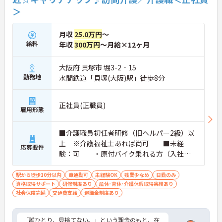
＞
月収
25.0万円
～
給料
年収
300万円
～月給×12ヶ月
大阪府 貝塚市 堀3-2‐15
勤務地
水間鉄道「貝塚(大阪)駅」徒歩8分
正社員(正職員)
雇用形態
■介護職員初任者研修（旧ヘルパー2級）以
上 ※介護福祉士あれば尚可 ■未経
応募要件
験：可 ・原付バイク乗れる方（入社後
の練習可）⇒電気自転車もあり
駅から徒歩10分以内
車通勤可
未経験OK
残業少なめ
日勤のみ
資格取得サポート
研修制度あり
産休･育休･介護休暇取得実績あり
社会保険完備
交通費支給
退職金制度あり
「誰ひとり、見捨てない。」という理念のもと、在