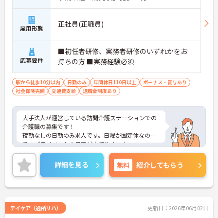
正社員(正職員)
雇用形態
■初任者研修、実務者研修のいずれかをお
応募要件
持ちの方 ■実務経験必須
駅から徒歩10分以内
日勤のみ
年間休日110日以上
ボーナス・賞与あり
社会保険完備
交通費支給
退職金制度あり
大手法人が運営している訪問介護ステーションでの
介護職の募集です！
夜勤なしの日勤のみ求人です。日曜が固定休なの
で、プライベートの予定が立てやすい♪
資格手当や交通費等、各種手当が充実しているのも
安心☆
詳細を見る
無料
紹介してもらう
ご興味のある方には、面接対策ポイントなど、さら
に詳細をお話しいたしますのでお気軽にご相談くだ
さい！
デイケア（通所リハ）
更新日：2026年06月02日