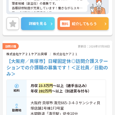
理者候補（副主任）の募集です。
各種研修制度が充実しています！働きながらスキル
アップが目指せる環境です◎
残業は月平均10時間程度です。ワークライフバラン
スを保ちながらご勤務いただけます☆
詳細を見る
無料
紹介してもらう
ご興味のある方には、面接対策ポイントなど、さら
に詳細をお話しいたしますのでお気軽にご相談くだ
さい！
訪問介護
更新日：2026年07月08日
株式会社ケア２１ケア21貝塚
株式会社ケア２１
【大阪府／貝塚市】日曜固定休◎訪問介護ステー
ションでの介護職の募集です！＜正社員／日勤の
み＞
月収
23.5万円
～以上（諸手当込み）
給料
年収
282万円
～以上（別途賞与付与）
大阪府 貝塚市 清児665-3-4-3 サンシティ貝
塚店舗1号棟1F3号室
勤務地
水間鉄道「清児駅」徒歩10分