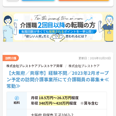
に詳細をお話しいたしますのでお気軽にご相談くだ
さい！
訪問介護
更新日：2026年01月30日
株式会社ブレストケアブレストケア貝塚
株式会社ブレストケア
【大阪府／貝塚市】経験不問／2023年2月オープ
ン予定の訪問介護事業所にて介護職員の募集★≪
常勤≫
月収
18.5万円～26.3万円
程度
給料
年収
340万円～420万円
程度 ※賞与含む
大阪府 貝塚市 王子1063-2