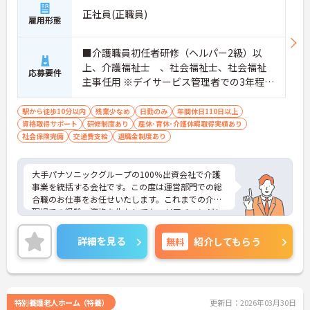
正社員(正職員)
雇用形態
■介護職員初任者研修（ヘルパー2級）以
上、介護福祉士 、社会福祉士、社会福祉
応募要件
主事任用 ※デイサービス管理者での3年程度
のご経験 ■普通自動車免許（ＡＴ限定可）
必須
駅から徒歩10分以内
残業少なめ
日勤のみ
年間休日110日以上
資格取得サポート
研修制度あり
産休･育休･介護休暇取得実績あり
社会保険完備
交通費支給
退職金制度あり
大手パナソニックグループの100％出資会社で介護
事業を統括する会社です。この度は運営部門での総
合職のお仕事をお任せいたします。これまでの介護
現場での経験、資格を生かしてキャリアチェンジし
たい方におすすめです。日勤のみ、残業も月平均10
時間程度少なく、メリハリのある勤務が可能です。
詳細を見る
無料
紹介してもらう
ご興味のある方には、面接対策ポイントなど、さら
に詳細をお話しいたしますのでお気軽にご相談くだ
さい！
特別養護老人ホーム（特養）
更新日：2026年03月30日