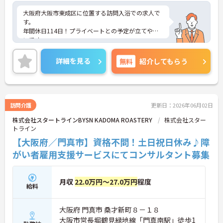
大阪府大阪市東成区に位置する訪問入浴での求人で
す。
年間休日114日！プライベートとの予定が立てやす
いです。
研修制度がございますので、未経験の方でも安心し
てご就業していただけます。
詳細を見る
無料
紹介してもらう
ご興味のある方は、お気軽にお問い合わせくださ
い。
訪問介護
更新日：2026年06月02日
株式会社スタートラインBYSN KADOMA ROASTERY
株式会社スター
トライン
【大阪府／門真市】資格不問！土日祝日休み♪障
がい者雇用支援サービスにてコンサルタント募集
月収
22.0万円～27.0万円
程度
給料
大阪府 門真市 桑才新町８－１８
大阪市営長堀鶴見緑地線「門真南駅」徒歩1