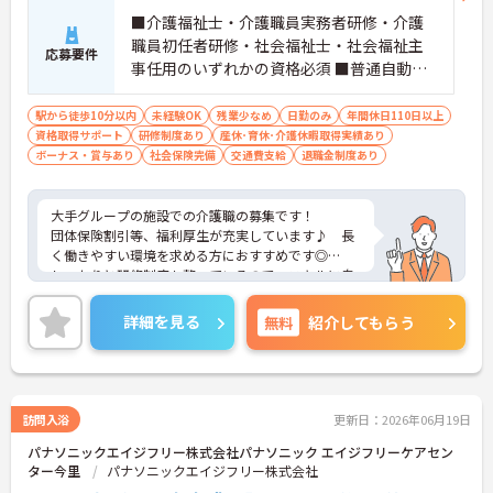
■介護福祉士・介護職員実務者研修・介護
職員初任者研修・社会福祉士・社会福祉主
応募要件
事任用のいずれかの資格必須 ■普通自動車
免許（AT限定可）必須 ■未経験OK
駅から徒歩10分以内
未経験OK
残業少なめ
日勤のみ
年間休日110日以上
資格取得サポート
研修制度あり
産休･育休･介護休暇取得実績あり
ボーナス・賞与あり
社会保険完備
交通費支給
退職金制度あり
大手グループの施設での介護職の募集です！
団体保険割引等、福利厚生が充実しています♪ 長
く働きやすい環境を求める方におすすめです◎
しっかりと研修制度も整っているので、スキルに自
信がない方でもご安心ください☆
ご興味のある方には、面接対策ポイントなど、さら
詳細を見る
無料
紹介してもらう
に詳細をお話しいたしますのでお気軽にご相談くだ
さい！
訪問入浴
更新日：2026年06月19日
パナソニックエイジフリー株式会社パナソニック エイジフリーケアセン
ター今里
パナソニックエイジフリー株式会社