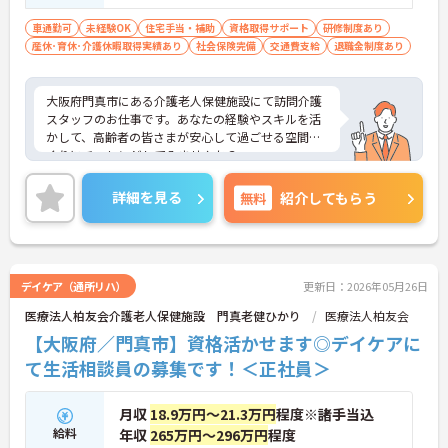
車通勤可
未経験OK
住宅手当・補助
資格取得サポート
研修制度あり
産休･育休･介護休暇取得実績あり
社会保険完備
交通費支給
退職金制度あり
大阪府門真市にある介護老人保健施設にて訪問介護
スタッフのお仕事です。あなたの経験やスキルを活
かして、高齢者の皆さまが安心して過ごせる空間づ
くりにチャレンジしてみませんか？
ご興味ある方には、面接対策ポイントなど、さらに
詳細をお話しいたしますのでお気軽にご相談くださ
詳細を見る
無料
紹介してもらう
い。
デイケア（通所リハ）
更新日：2026年05月26日
医療法人柏友会介護老人保健施設 門真老健ひかり
医療法人柏友会
【大阪府／門真市】資格活かせます◎デイケアに
て生活相談員の募集です！＜正社員＞
月収
18.9万円～21.3万円
程度※諸手当込
給料
年収
265万円～296万円
程度