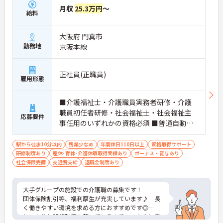
月収
25.3万円
～
給料
大阪府 門真市
勤務地
京阪本線
正社員(正職員)
雇用形態
■介護福祉士・介護職員実務者研修・介護
職員初任者研修・社会福祉士・社会福祉主
応募要件
事任用のいずれかの資格必須 ■普通自動車
免許（AT限定可）必須
駅から徒歩10分以内
残業少なめ
年間休日110日以上
資格取得サポート
研修制度あり
産休･育休･介護休暇取得実績あり
ボーナス・賞与あり
社会保険完備
交通費支給
退職金制度あり
大手グループの施設での介護職の募集です！
団体保険割引等、福利厚生が充実しています♪ 長
く働きやすい環境を求める方におすすめです◎
しっかりと研修制度も整っているので、スキルに自