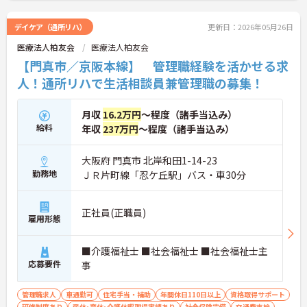
デイケア（通所リハ）
更新日：2026年05月26日
医療法人柏友会
医療法人柏友会
【門真市／京阪本線】 管理職経験を活かせる求
人！通所リハで生活相談員兼管理職の募集！
月収
16.2万円
～程度（諸手当込み）
給料
年収
237万円
～程度（諸手当込み）
大阪府 門真市 北岸和田1-14-23
勤務地
ＪＲ片町線「忍ケ丘駅」バス・車30分
正社員(正職員)
雇用形態
■介護福祉士 ■社会福祉士 ■社会福祉士主
応募要件
事
管理職求人
車通勤可
住宅手当・補助
年間休日110日以上
資格取得サポート
研修制度あり
産休･育休･介護休暇取得実績あり
社会保険完備
交通費支給