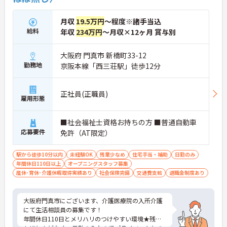
月収
19.5万円
～程度※諸手当込
給料
年収
234万円
～月収×12ヶ月 賞与別
大阪府 門真市 新橋町33-12
勤務地
京阪本線「西三荘駅」徒歩12分
正社員(正職員)
雇用形態
■社会福祉士資格お持ちの方 ■普通自動車
応募要件
免許（AT限定）
駅から徒歩10分以内
未経験OK
残業少なめ
住宅手当・補助
日勤のみ
年間休日110日以上
オープニングスタッフ募集
産休･育休･介護休暇取得実績あり
社会保険完備
交通費支給
退職金制度あり
大阪府門真市にございます、介護医療院の入所介護
にて生活相談員の募集です！
年間休日110日とメリハリのつけやすい環境★残業