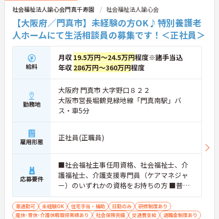
社会福祉法人諭心会門真千寿園
社会福祉法人諭心会
【大阪府／門真市】未経験の方OK♪特別養護老
人ホームにて生活相談員の募集です！＜正社員＞
月収
19.5万円～24.5万円
程度※諸手当込
給料
年収
286万円～360万円
程度
大阪府 門真市 大字野口８２２
大阪市営長堀鶴見緑地線「門真南駅」バ
勤務地
ス・車5分
正社員(正職員)
雇用形態
■社会福祉主事任用資格、社会福祉士、介
護福祉士、介護支援専門員（ケアマネジャ
応募要件
ー）のいずれかの資格をお持ちの方 ■普通
自動車運転免許（AT限定可）必須 ■未経験
の方OK
車通勤可
未経験OK
住宅手当・補助
日勤のみ
研修制度あり
産休･育休･介護休暇取得実績あり
社会保険完備
交通費支給
退職金制度あり