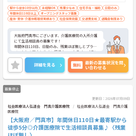
駅から徒歩10分以内
未経験OK
残業少なめ
住宅手当・補助
日勤のみ
年間休日110日以上
オープニングスタッフ募集
産休･育休･介護休暇取得実績あり
社会保険完備
交通費支給
退職金制度あり
大阪府門真市にございます、介護医療院の入所介護
にて生活相談員の募集です！
年間休日110日、日勤のみ、残業ほぼ無しとプライ
ベートとの両立しやすい環境♪ワークライフバラン
ス重視の方にオススメ◎
最新の募集状況を問
最寄り駅より徒歩5分圏内と好立地にあるので、通
詳細を見る
無料
い合わせる
勤のストレスが少ないのも嬉しいポイントです！
ご興味ある方には、面接対策ポイントなど、さらに
詳細をお話しいたしますのでお気軽にご相談くださ
い。
募集停止
更新日：2026年07月09日
社会医療法人弘道会 門真介護医療院
社会医療法人弘道会 門真介護
医療院
【大阪府／門真市】年間休日110日★最寄駅から
徒歩5分◎介護医療院で生活相談員募集♪〈残業
ほぼ無し〉