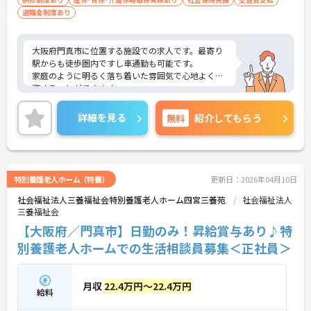
退職金制度あり
大阪府門真市に位置する施設での求人です。最寄り
駅からも徒歩圏内ですし車通勤も可能です。
家庭のように明るく落ち着いた雰囲気で心地よく勤
務することができます。
ご興味のある方は、お気軽にお問い合わせ下さい。
詳細を見る
無料
紹介してもらう
特別養護老人ホーム（特養）
更新日：2026年04月10日
社会福祉法人三養福祉会特別養護老人ホーム四宮三養苑
社会福祉法人
三養福祉会
【大阪府／門真市】日勤のみ！昇給賞与あり♪特
別養護老人ホームでの生活相談員募集＜正社員＞
月収
22.4万円～22.4万円
給料