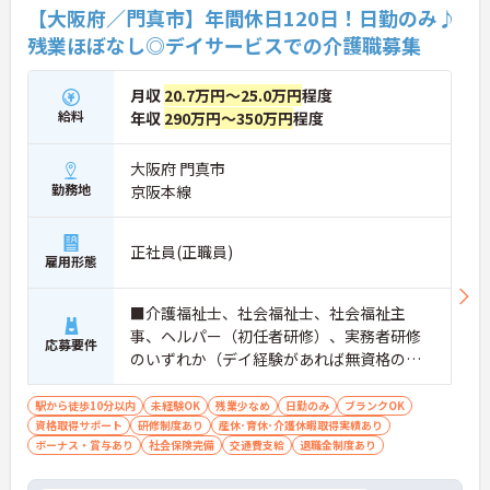
【大阪府／門真市】年間休日120日！日勤のみ♪
残業ほぼなし◎デイサービスでの介護職募集
月収
20.7万円～25.0万円
程度
給料
年収
290万円～350万円
程度
大阪府 門真市
勤務地
京阪本線
正社員(正職員)
雇用形態
■介護福祉士、社会福祉士、社会福祉主
事、ヘルパー（初任者研修）、実務者研修
応募要件
のいずれか（デイ経験があれば無資格の応
募可） ※現場未経験・ブランクOK、土日祝
の勤務が可能な方優遇 ■普通自動車運転免
駅から徒歩10分以内
未経験OK
残業少なめ
日勤のみ
ブランクOK
資格取得サポート
許（ペーパー不可）
研修制度あり
産休･育休･介護休暇取得実績あり
ボーナス・賞与あり
社会保険完備
交通費支給
退職金制度あり