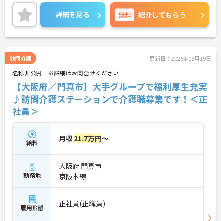
信がない方でもご安心ください☆
ご興味のある方には、面接対策ポイントなど、さら
詳細を見る
無料
紹介してもらう
に詳細をお話しいたしますのでお気軽にご相談くだ
さい！
訪問介護
更新日：2026年06月19日
名称非公開 ※詳細はお問合せください
【大阪府／門真市】大手グループで福利厚生充実
♪訪問介護ステーションで介護職募集です！＜正
社員＞
月収
21.7万円
～
給料
大阪府 門真市
勤務地
京阪本線
正社員(正職員)
雇用形態