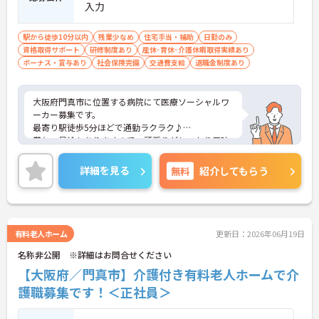
入力
駅から徒歩10分以内
残業少なめ
住宅手当・補助
日勤のみ
資格取得サポート
研修制度あり
産休･育休･介護休暇取得実績あり
ボーナス・賞与あり
社会保険完備
交通費支給
退職金制度あり
大阪府門真市に位置する病院にて医療ソーシャルワ
ーカー募集です。
最寄り駅徒歩5分ほどで通勤ラクラク♪
賞与・昇給もありますので、頑張りがしっかり反映
される環境です。
ご興味ある方には、面接対策ポイントなど、さらに
詳細を見る
無料
紹介してもらう
詳細をお話しいたしますのでお気軽にご相談くださ
い！
有料老人ホーム
更新日：2026年06月19日
名称非公開 ※詳細はお問合せください
【大阪府／門真市】介護付き有料老人ホームで介
護職募集です！＜正社員＞