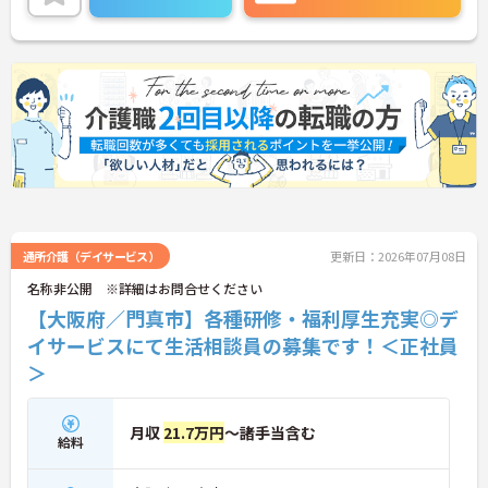
さい！
通所介護（デイサービス）
更新日：2026年07月08日
名称非公開 ※詳細はお問合せください
【大阪府／門真市】各種研修・福利厚生充実◎デ
イサービスにて生活相談員の募集です！＜正社員
＞
月収
21.7万円
～諸手当含む
給料