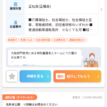
正社員(正職員)
雇用形態
■介護福祉士、社会福祉士、社会福祉士主
事、実務者研修、初任者研修のいずれか ■
応募要件
普通自動車運転免許 ※なくても可 ■経験
不問
車通勤可
残業少なめ
社会保険完備
交通費支給
退職金制度あり
大阪府門真市にある特別養護老人ホームにて介護の
お仕事です。
マイカー通勤OKです！
ご興味がある方は是非一度マイナビまでお問い合わ
詳細を見る
無料
紹介してもらう
せください。さらに詳細などお伝えします！
通所介護（デイサービス）
更新日：2026年04月08日
名称非公開 ※詳細はお問合せください