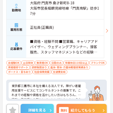
大阪府 門真市 桑才新町8-18
大阪市営長堀鶴見緑地線「門真南駅」徒歩1
勤務地
7分
正社員(正職員)
雇用形態
■資格・経験不問 ■営業職、キャリアアド
バイザー、ウェディングプランナー、接客
応募要件
販売、スタッフマネジメントなどの経験の
ある方／障がい者支援経験をお持ちの方
（社会福祉士、ケアマネジャー、精神保健
未経験OK
土日祝休
無資格OK
日勤のみ
年間休日110日以上
ブランクOK
資格取得サポート
福祉士など）歓迎します！
研修制度あり
産休･育休･介護休暇取得実績あり
ボーナス・賞与あり
社会保険完備
交通費支給
東京都三鷹市に本社を構える法人です。障がい者雇
用支援サービスにてコンサルタントの募集です。こ
れまでの経験や資格を活かしたい方はもちろん、未
経験・異業種から新たにチャレンジしたいという方
も大歓迎！
社員研修や資格取得支援がございますので、働きな
詳細を見る
無料
紹介してもらう
がらスキルアップを目指すことができます。また、