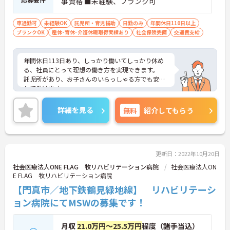
事資格 ■未経験、ブランク可
車通勤可
未経験OK
託児所・育児補助
日勤のみ
年間休日110日以上
ブランクOK
産休･育休･介護休暇取得実績あり
社会保険完備
交通費支給
年間休日113日あり、しっかり働いてしっかり休め
る、社員にとって理想の働き方を実現できます。
託児所があり、お子さんのいらっしゃる方でも安心
して働けます。
ご興味がある方には、面接対策ポイントなど、さら
に詳細をお話しいたしますのでお気軽にご相談くだ
詳細を見る
無料
紹介してもらう
さい。
更新日：2022年10月20日
社会医療法人ONE FLAG 牧リハビリテーション病院
社会医療法人ON
E FLAG 牧リハビリテーション病院
【門真市／地下鉄鶴見緑地線】 リハビリテーシ
ョン病院にてMSWの募集です！
月収
21.0万円～25.5万円
程度（諸手当込）