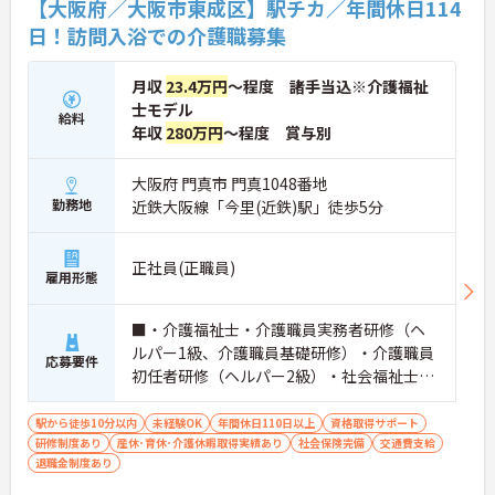
【大阪府／大阪市東成区】駅チカ／年間休日114
日！訪問入浴での介護職募集
月収
23.4万円
～程度 諸手当込※介護福祉
士モデル
給料
年収
280万円
～程度 賞与別
大阪府 門真市 門真1048番地
勤務地
近鉄大阪線「今里(近鉄)駅」徒歩5分
正社員(正職員)
雇用形態
■・介護福祉士・介護職員実務者研修（ヘ
ルパー1級、介護職員基礎研修）・介護職員
応募要件
初任者研修（ヘルパー2級）・社会福祉士・
社会福祉主事任用 いずれかお持ちの方 ■
普通自動車免許（ＡＴ限定可）必須
駅から徒歩10分以内
未経験OK
年間休日110日以上
資格取得サポート
研修制度あり
産休･育休･介護休暇取得実績あり
社会保険完備
交通費支給
退職金制度あり