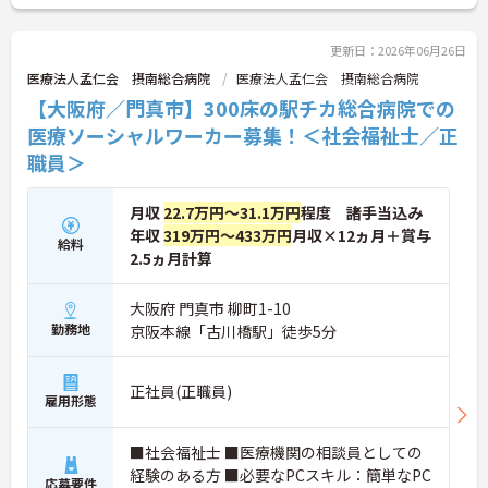
ご興味のある方には、面接対策ポイントなど、さら
に詳細をお話しいたしますのでお気軽にご相談くだ
さい！
更新日：2026年06月26日
医療法人孟仁会 摂南総合病院
医療法人孟仁会 摂南総合病院
【大阪府／門真市】300床の駅チカ総合病院での
医療ソーシャルワーカー募集！＜社会福祉士／正
職員＞
月収
22.7万円～31.1万円
程度 諸手当込み
年収
319万円～433万円
月収×12ヵ月＋賞与
給料
2.5ヵ月計算
大阪府 門真市 柳町1-10
勤務地
京阪本線「古川橋駅」徒歩5分
正社員(正職員)
雇用形態
■社会福祉士 ■医療機関の相談員としての
経験のある方 ■必要なPCスキル：簡単なPC
応募要件