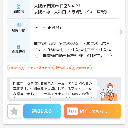
大阪府 門真市 四宮5-4-22
勤務地
京阪本線「大和田(大阪)駅」バス・車8分
正社員(正職員)
雇用形態
■下記いずれか資格必須 ＊無資格は応募
不可 ・介護福祉士・社会福祉主事・社会福
応募要件
祉士 ■普通自動車運転免許（AT限定可）必
須
日勤のみ
ボーナス・賞与あり
社会保険完備
交通費支給
門真市にある特別養護老人ホームにて生活相談員の
募集です。仲間意識を大切にしているアットホーム
な環境で安心してお仕事できます♪日勤のみの勤務
なので、ワークライフバランスも充実できます！ご
興味ある方は面接ポイントをお伝えしますので、お
気軽にご連絡ください。
詳細を見る
無料
紹介してもらう