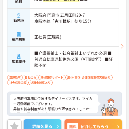
給料
大阪府 門真市 五月田町20-7
勤務地
京阪本線「古川橋駅」徒歩15分
正社員(正職員)
雇用形態
■介護福祉士・社会福祉士いずれか必須 ■
普通自動車運転免許必須（AT限定可） ■経
応募要件
験不問
車通勤可
日勤のみ
資格取得サポート
産休･育休･介護休暇取得実績あり
社会保険完備
退職金制度あり
大阪府門真市に位置するデイサービスです。マイカ
ー通勤可能でございます。
昇給や賞与制度があり頑張りが評価されてしっかり
と職員に還元されます。
ご興味のある方には、面接対策ポイントなど、さら
に詳細をお話しいたしますのでお気軽にご相談くだ
詳細を見る
無料
紹介してもらう