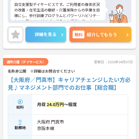
自立支援型デイサービスです。ご利用者の身体状況
の改善・在宅生活の継続・介護保険からの卒業を目
標にし、歩行訓練プログラムとパワーリハビリテー
ション等のリハビリプログラムを提供しています。
入社時はもちろん、定期的に研修を行い、スキルア
ップを目指せます。日勤のみ、希望休も月3日取得可
詳細を見る
無料
紹介してもらう
能です♪
ご興味のある方には、面接対策ポイントなど、さら
に詳細をお話しいたしますのでお気軽にご相談くだ
さい！
通所介護（デイサービス）
更新日：2026年04月07日
名称非公開 ※詳細はお問合せください
【大阪府／門真市】キャリアチェンジしたい方必
見♪マネジメント部門でのお仕事【総合職】
月収
24.0万円
～程度
給料
大阪府 門真市
勤務地
京阪本線