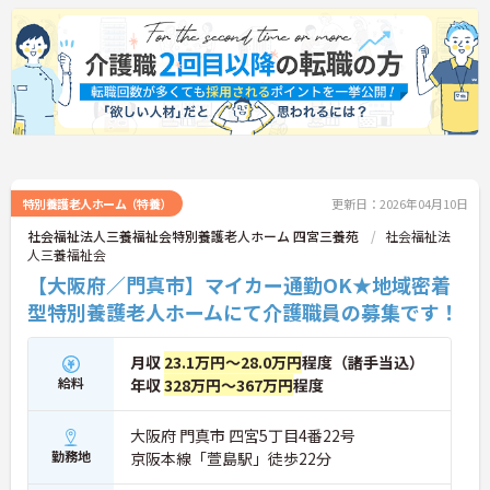
特別養護老人ホーム（特養）
更新日：2026年04月10日
社会福祉法人三養福祉会特別養護老人ホーム 四宮三養苑
社会福祉法
人三養福祉会
【大阪府／門真市】マイカー通勤OK★地域密着
型特別養護老人ホームにて介護職員の募集です！
月収
23.1万円～28.0万円
程度（諸手当込）
給料
年収
328万円～367万円
程度
大阪府 門真市 四宮5丁目4番22号
勤務地
京阪本線「萱島駅」徒歩22分