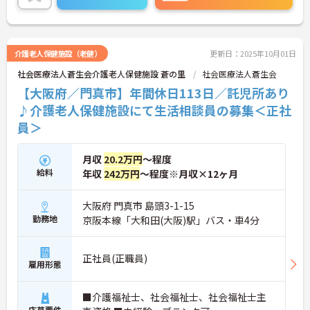
土日祝日休みで、年間休日は120日♪プライベート
の時間も充実させることができます。
ご興味のある方には、面接対策ポイントなど、さら
に詳細をご案内しますのでお気軽にご相談くださ
介護老人保健施設（老健）
更新日：2025年10月01日
い！
社会医療法人蒼生会介護老人保健施設 蒼の里
社会医療法人蒼生会
【大阪府／門真市】年間休日113日／託児所あり
♪介護老人保健施設にて生活相談員の募集＜正社
員＞
月収
20.2万円
～程度
給料
年収
242万円
～程度※月収×12ヶ月
大阪府 門真市 島頭3-1-15
勤務地
京阪本線「大和田(大阪)駅」バス・車4分
正社員(正職員)
雇用形態
■介護福祉士、社会福祉士、社会福祉士主
応募要件