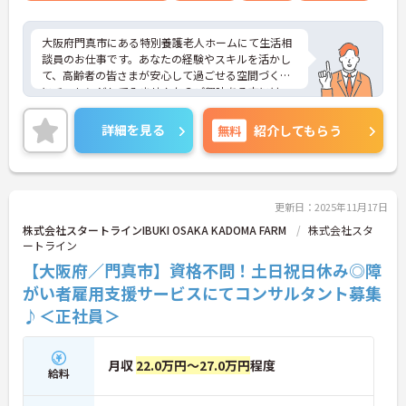
大阪府門真市にある特別養護老人ホームにて生活相
談員のお仕事です。あなたの経験やスキルを活かし
て、高齢者の皆さまが安心して過ごせる空間づくり
にチャレンジしてみませんか？ご興味ある方には、
面接対策ポイントなど、さらに詳細をお話しいたし
ますのでお気軽にご相談ください。
詳細を見る
無料
紹介してもらう
更新日：2025年11月17日
株式会社スタートラインIBUKI OSAKA KADOMA FARM
株式会社スタ
ートライン
【大阪府／門真市】資格不問！土日祝日休み◎障
がい者雇用支援サービスにてコンサルタント募集
♪＜正社員＞
月収
22.0万円～27.0万円
程度
給料