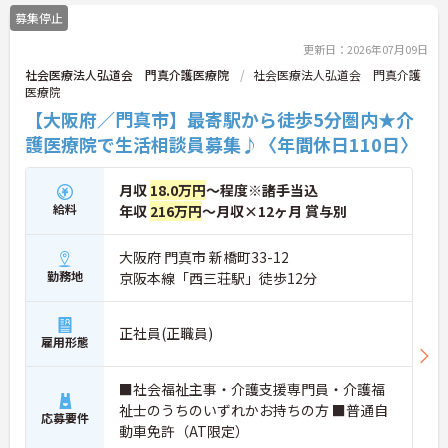
募集停止
更新日：2026年07月09日
社会医療法人弘道会 門真介護医療院
社会医療法人弘道会 門真介護
医療院
【大阪府／門真市】最寄駅から徒歩5分圏内★介
護医療院で生活相談員募集♪〈年間休日110日〉
月収
18.0万円
～程度※諸手当込
給料
年収
216万円
～月収×12ヶ月 賞与別
大阪府 門真市 新橋町33-12
勤務地
京阪本線「西三荘駅」徒歩12分
正社員(正職員)
雇用形態
■社会福祉主事・介護支援専門員・介護福
祉士のうちのいずれかお持ちの方 ■普通自
応募要件
動車免許（AT限定）