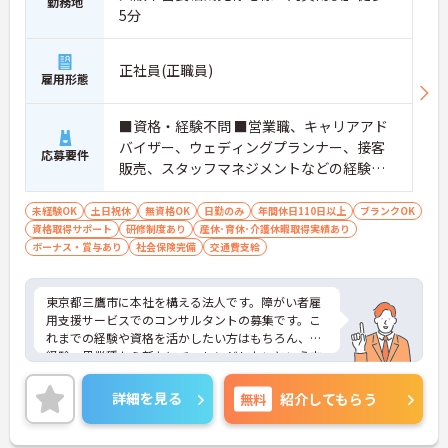
勤務地
5分
正社員(正職員)
雇用形態
■資格・経験不問 ■営業職、キャリアアド
バイザー、ウェディングプランナー、接客
応募要件
販売、スタッフマネジメントなどの経験の
ある方／障がい者支援経験をお持ちの方
（社会福祉士、ケアマネジャー、精神保健
未経験OK
土日祝休
無資格OK
日勤のみ
年間休日110日以上
ブランクOK
資格取得サポート
福祉士、作業療法士など）歓迎します！
研修制度あり
産休･育休･介護休暇取得実績あり
ボーナス・賞与あり
社会保険完備
交通費支給
東京都三鷹市に本社を構える法人です。障がい者雇
用支援サービスでのコンサルタントの募集です。こ
れまでの経験や資格を活かしたい方はもちろん、未
経験・異業種から新たにチャレンジしたいという方
も大歓迎！
社員研修や資格取得支援がございますので、働きな
詳細を見る
無料
紹介してもらう
がらスキルアップを目指すことができます。
土日祝日休みで、年間休日は120日♪プライベート
の時間も充実させることができます。