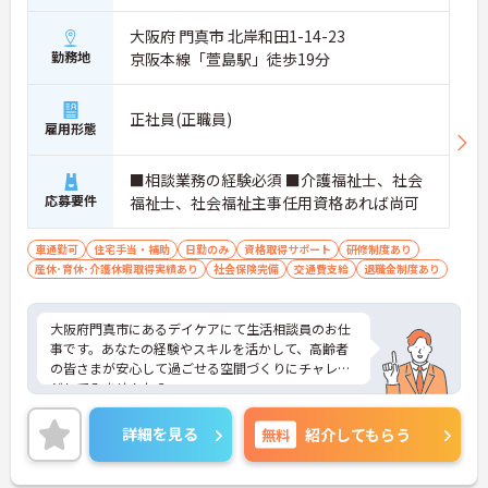
大阪府 門真市 北岸和田1-14-23
勤務地
京阪本線「萱島駅」徒歩19分
正社員(正職員)
雇用形態
■相談業務の経験必須 ■介護福祉士、社会
応募要件
福祉士、社会福祉主事任用資格あれば尚可
車通勤可
住宅手当・補助
日勤のみ
資格取得サポート
研修制度あり
産休･育休･介護休暇取得実績あり
社会保険完備
交通費支給
退職金制度あり
大阪府門真市にあるデイケアにて生活相談員のお仕
事です。あなたの経験やスキルを活かして、高齢者
の皆さまが安心して過ごせる空間づくりにチャレン
ジしてみませんか？
ご興味ある方には、面接対策ポイントなど、さらに
詳細をお話しいたしますのでお気軽にご相談くださ
詳細を見る
無料
紹介してもらう
い。