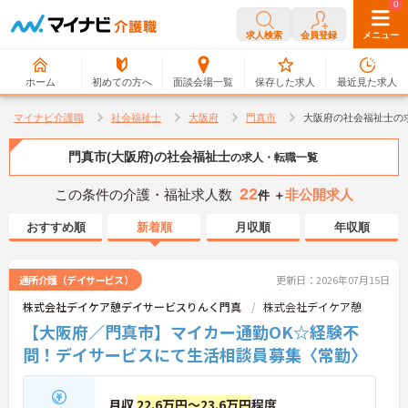
0
0
求人検索
会員登録
メニュー
ホーム
初めての方へ
面談会場一覧
保存した求人
最近見た求人
マイナビ介護職
社会福祉士
大阪府
門真市
大阪府の社会福祉士の
門真市(大阪府)の社会福祉士
の求人・転職一覧
22
この条件の介護・福祉求人数
非公開求人
件 ＋
おすすめ順
新着順
月収順
年収順
通所介護（デイサービス）
更新日：2026年07月15日
株式会社デイケア憩デイサービスりんく門真
株式会社デイケア憩
【大阪府／門真市】マイカー通勤OK☆経験不
問！デイサービスにて生活相談員募集〈常勤〉
月収
22.6万円～23.6万円
程度