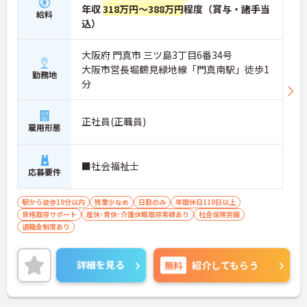
年収
318万円～388万円
程度（賞与・諸手当
給料
込）
大阪府 門真市 三ツ島3丁目6番34号
大阪市営長堀鶴見緑地線「門真南駅」徒歩1
勤務地
分
正社員(正職員)
雇用形態
■社会福祉士
応募要件
駅から徒歩10分以内
残業少なめ
日勤のみ
年間休日110日以上
資格取得サポート
産休･育休･介護休暇取得実績あり
社会保険完備
退職金制度あり
詳細を見る
無料
紹介してもらう