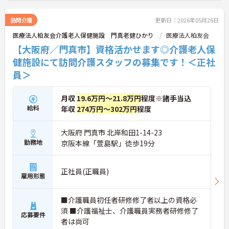
ご興味をお持ちの方はお気軽にお問い合わせくださ
い。
訪問介護
更新日：2026年05月26日
医療法人柏友会介護老人保健施設 門真老健ひかり
医療法人柏友会
【大阪府／門真市】資格活かせます◎介護老人保
健施設にて訪問介護スタッフの募集です！＜正社
員＞
月収
19.6万円～21.8万円
程度※諸手当込
給料
年収
274万円～302万円
程度
大阪府 門真市 北岸和田1-14-23
勤務地
京阪本線「萱島駅」徒歩19分
正社員(正職員)
雇用形態
■介護職員初任者研修修了者以上の資格必
須 ■介護福祉士、介護職員実務者研修修了
応募要件
者は尚可