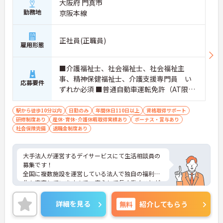
大阪府 門真市
勤務地
京阪本線
正社員(正職員)
雇用形態
■介護福祉士、社会福祉士、社会福祉主
事、精神保健福祉士、介護支援専門員 い
応募要件
ずれか必須 ■普通自動車運転免許（AT限定
可）必須 ■実務経験 必須
駅から徒歩10分以内
日勤のみ
年間休日110日以上
資格取得サポート
研修制度あり
産休･育休･介護休暇取得実績あり
ボーナス・賞与あり
社会保険完備
退職金制度あり
大手法人が運営するデイサービスにて生活相談員の
募集です！
全国に複数施設を運営している法人で独自の福利厚
生も充実していますので、安心して長く働くことが
できます◎
年間休日110日以上でしっかりお休みも取得できる
詳細を見る
無料
紹介してもらう
ので、ワークライフバランスを大切にしたい方にオ
ススメです！