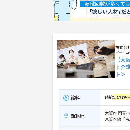
株式会
パー・コ
【大
♪介
ト＞
給料
時給
1,177円
大阪府 門真市 
勤務地
京阪本線「古