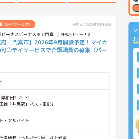
護（デイサービス）
更新日：2026年08月06日
マ
社ビーナスビーナスモア門真
株式会社ビーナス
お
府／門真市】2026年9月開設予定！マイカ
勤可◎デイサービスで介護職員の募集〈パー
～
岸和田2-21-31
田線「井尻駅」バス・車8分
ト・アルバイト
任者研修（ヘルパー2級）以上必須