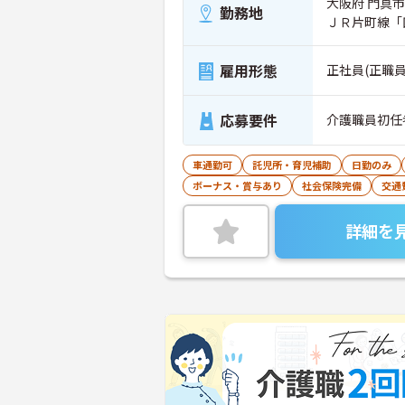
大阪府 門真市 
勤務地
ＪＲ片町線「
雇用形態
正社員(正職員
応募要件
介護職員初任
車通勤可
託児所・育児補助
日勤のみ
ボーナス・賞与あり
社会保険完備
交通
詳細を