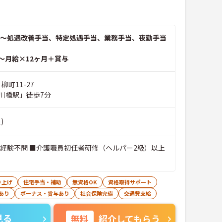
～処遇改善手当、特定処遇手当、業務手当、夜勤手当
～月給×12ヶ月＋賞与
柳町11-27
川橋駅」徒歩7分
)
■経験不問 ■介護職員初任者研修（ヘルパー2級）以上
り上げ
住宅手当・補助
無資格OK
資格取得サポート
あり
ボーナス・賞与あり
社会保険完備
交通費支給
見る
無料
紹介してもらう