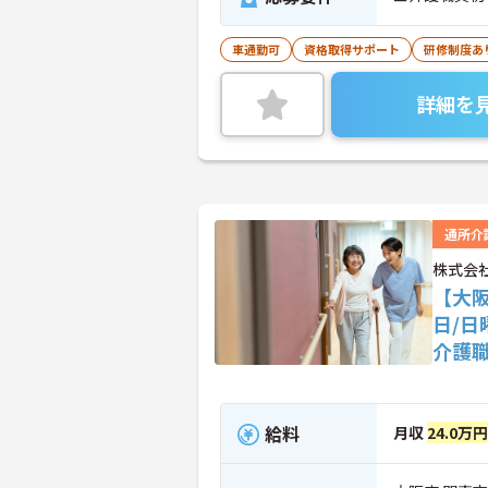
車通勤可
資格取得サポート
研修制度あ
詳細を
通所介
株式会
【大阪
日/
介護
給料
月収
24.0万円