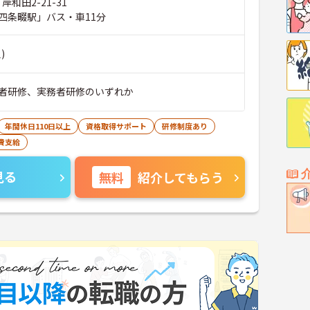
岸和田2-21-31
四条畷駅」バス・車11分
)
者研修、実務者研修のいずれか
年間休日110日以上
資格取得サポート
研修制度あり
費支給
見る
無料
紹介してもらう