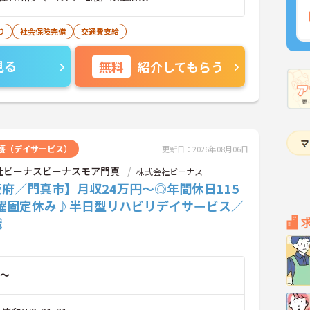
り
社会保険完備
交通費支給
見る
無料
紹介してもらう
護（デイサービス）
更新日：2026年08月06日
社ビーナスビーナスモア門真
株式会社ビーナス
府／門真市】月収24万円～◎年間休日115
日曜固定休み♪半日型リハビリデイサービス／
職
～