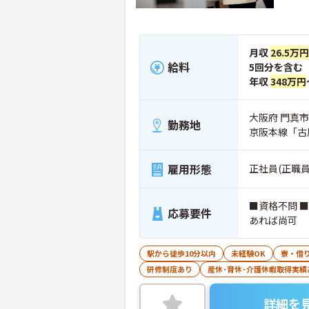
月収
26.5万円
給料
5回分を含む
年収
348万円
大阪府 門真市 
勤務地
京阪本線「古
雇用形態
正社員(正職員
■資格不問 
応募要件
あれば尚可
駅から徒歩10分以内
未経験OK
寮・借
研修制度あり
産休･育休･介護休暇取得実績
詳細を