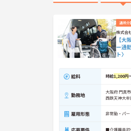
通所介
株式会
【大阪
ー通
ト〉
給料
時給
1,200円
大阪府 門真市 
勤務地
西鉄天神大牟
雇用形態
非常勤・パー
応募要件
■介護職員初