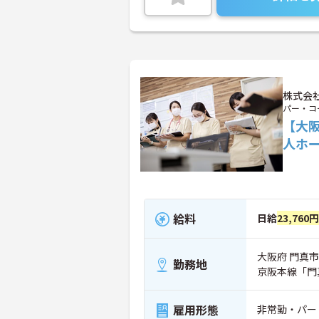
株式会
パー・コ
【大
人ホ
給料
日給
23,760
大阪府 門真市 
勤務地
京阪本線「門
雇用形態
非常勤・パー