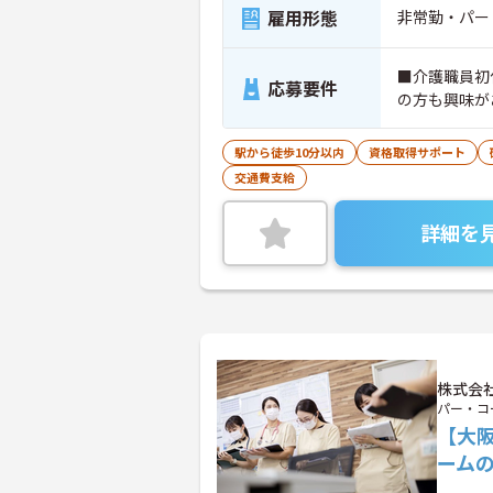
雇用形態
非常勤・パー
■介護職員初
応募要件
の方も興味が
駅から徒歩10分以内
資格取得サポート
交通費支給
詳細を
株式会
パー・コ
【大
ーム