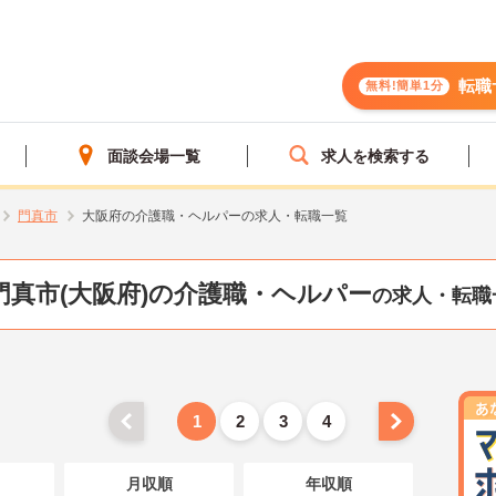
転職
無料!簡単1分
面談会場一覧
求人を検索する
門真市
大阪府の介護職・ヘルパーの求人・転職一覧
門真市(大阪府)の介護職・ヘルパー
の求人・転職
1
2
3
4
月収順
年収順