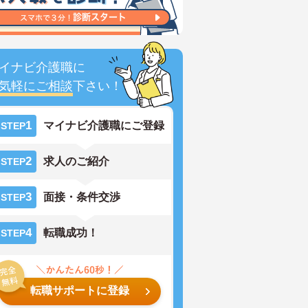
イナビ介護職に
気軽にご相談
下さい！
1
マイナビ介護職にご登録
STEP
2
求人のご紹介
STEP
3
面接・条件交渉
STEP
4
転職成功！
STEP
転職サポートに登録