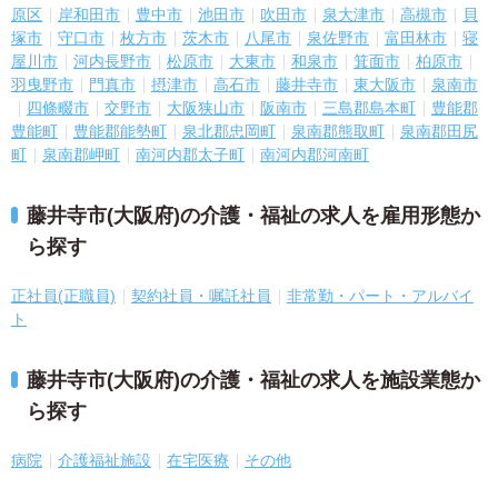
原区
岸和田市
豊中市
池田市
吹田市
泉大津市
高槻市
貝
塚市
守口市
枚方市
茨木市
八尾市
泉佐野市
富田林市
寝
屋川市
河内長野市
松原市
大東市
和泉市
箕面市
柏原市
羽曳野市
門真市
摂津市
高石市
藤井寺市
東大阪市
泉南市
四條畷市
交野市
大阪狭山市
阪南市
三島郡島本町
豊能郡
豊能町
豊能郡能勢町
泉北郡忠岡町
泉南郡熊取町
泉南郡田尻
町
泉南郡岬町
南河内郡太子町
南河内郡河南町
藤井寺市(大阪府)の介護・福祉の求人を雇用形態か
ら探す
正社員(正職員)
契約社員・嘱託社員
非常勤・パート・アルバイ
ト
藤井寺市(大阪府)の介護・福祉の求人を施設業態か
ら探す
病院
介護福祉施設
在宅医療
その他