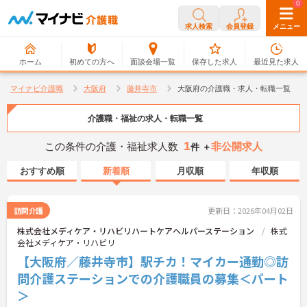
0
0
求人検索
会員登録
メニュー
ホーム
初めての方へ
面談会場一覧
保存した求人
最近見た求人
マイナビ介護職
大阪府
藤井寺市
大阪府の介護職・求人・転職一覧
介護職・福祉の求人・転職一覧
1
この条件の介護・福祉求人数
非公開求人
件 ＋
おすすめ順
新着順
月収順
年収順
訪問介護
更新日：2026年04月02日
株式会社メディケア・リハビリハートケアヘルパーステーション
株式
会社メディケア・リハビリ
【大阪府／藤井寺市】駅チカ！マイカー通勤◎訪
問介護ステーションでの介護職員の募集＜パート
＞