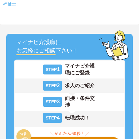
福祉士
マイナビ介護職に
お気軽にご相談
下さい！
マイナビ介護
1
STEP
職にご登録
2
求人のご紹介
STEP
面接・条件交
3
STEP
渉
4
転職成功！
STEP