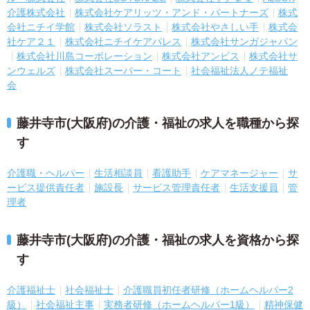
介護株式会社
株式会社ケアリッツ・アンド・パートナーズ
株式
会社ニチイ学館
株式会社ソラスト
株式会社やさしい手
株式会
社ケア２１
株式会社ニチイケアパレス
株式会社サンガジャパン
株式会社川島コーポレーション
株式会社アンビス
株式会社サ
ンウェルズ
株式会社スーパー・コート
社会福祉法人ノテ福祉
会
藤井寺市(大阪府)の介護・福祉の求人を職種から探
す
介護職・ヘルパー
生活相談員
看護助手
ケアマネージャー
サ
ービス提供責任者
施設長
サービス管理責任者
生活支援員
管
理者
藤井寺市(大阪府)の介護・福祉の求人を資格から探
す
介護福祉士
社会福祉士
介護職員初任者研修（ホームヘルパー2
級）
社会福祉主事
実務者研修（ホームヘルパー1級）
精神保健