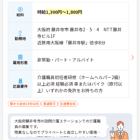
時給
1,300円～1,800円
給料
大阪府 藤井寺市 藤井寺2‐5‐4 NTT藤井
寺ビル1F
勤務地
近鉄南大阪線「藤井寺駅」徒歩8分
非常勤・パート・アルバイト
雇用形態
介護職員初任者研修（ホームヘルパー2級）
以上必須 経験必須 車またはバイク（原付以
応募要件
上）いずれかの免許をお持ちの方
駅から徒歩10分以内
車通勤可
交通費支給
大阪府藤井寺市の訪問介護ステーションでの介護職
員の募集です。
残業なしなのでプライベートと両立しやすい環境で
す。マイカー通勤可能なので通勤もらくらく快適♪