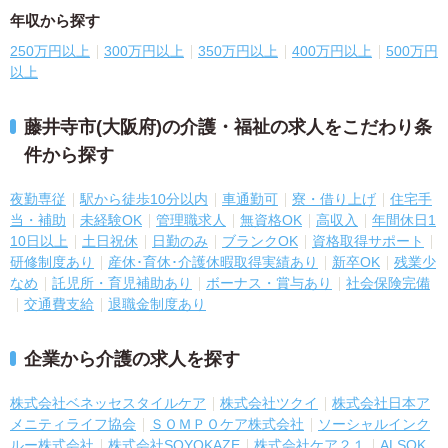
年収から探す
250万円以上
300万円以上
350万円以上
400万円以上
500万円
以上
藤井寺市(大阪府)の介護・福祉の求人をこだわり条
件から探す
夜勤専従
駅から徒歩10分以内
車通勤可
寮・借り上げ
住宅手
当・補助
未経験OK
管理職求人
無資格OK
高収入
年間休日1
10日以上
土日祝休
日勤のみ
ブランクOK
資格取得サポート
研修制度あり
産休･育休･介護休暇取得実績あり
新卒OK
残業少
なめ
託児所・育児補助あり
ボーナス・賞与あり
社会保険完備
交通費支給
退職金制度あり
企業から介護の求人を探す
株式会社ベネッセスタイルケア
株式会社ツクイ
株式会社日本ア
メニティライフ協会
ＳＯＭＰＯケア株式会社
ソーシャルインク
ルー株式会社
株式会社SOYOKAZE
株式会社ケア２１
ALSOK