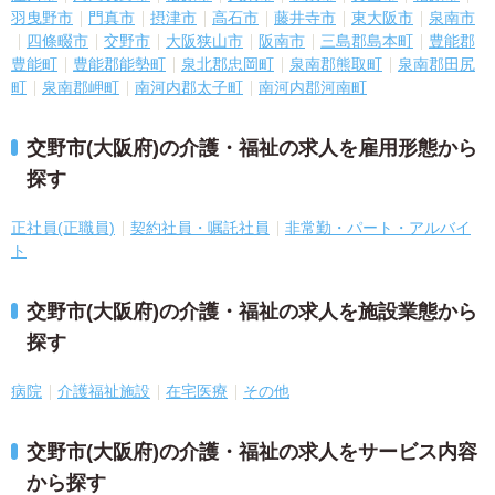
羽曳野市
門真市
摂津市
高石市
藤井寺市
東大阪市
泉南市
四條畷市
交野市
大阪狭山市
阪南市
三島郡島本町
豊能郡
豊能町
豊能郡能勢町
泉北郡忠岡町
泉南郡熊取町
泉南郡田尻
町
泉南郡岬町
南河内郡太子町
南河内郡河南町
交野市(大阪府)の介護・福祉の求人を雇用形態から
探す
正社員(正職員)
契約社員・嘱託社員
非常勤・パート・アルバイ
ト
交野市(大阪府)の介護・福祉の求人を施設業態から
探す
病院
介護福祉施設
在宅医療
その他
交野市(大阪府)の介護・福祉の求人をサービス内容
から探す