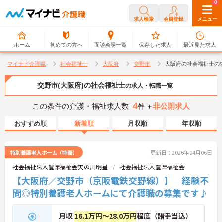
0
0
求人検索
会員登録
メニュー
ホーム
初めての方へ
面談会場一覧
保存した求人
最近見た求人
マイナビ介護職
社会福祉士
大阪府
交野市
大阪府の社会福祉士の
交野市(大阪府)の社会福祉士
の求人・転職一覧
4
この条件の介護・福祉求人数
非公開求人
件 ＋
おすすめ順
新着順
月収順
年収順
特別養護老人ホーム（特養）
更新日：2026年04月06日
社会福祉法人豊年福祉会天の川明星
社会福祉法人豊年福祉会
【大阪府／交野市（京阪電鉄交野線）】 経験不
問◎特別養護老人ホームにて介護職の募集です♪
月収
16.1万円～28.0万円
程度（諸手当込）