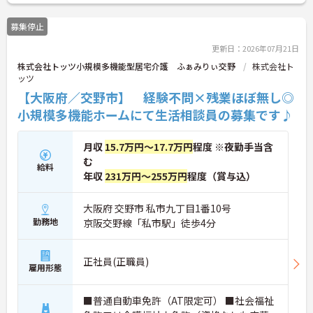
ご興味がある方は是非一度マイナビまでお問い合わ
せください。さらに詳細などお伝えします！
募集停止
更新日：2026年07月21日
株式会社トッツ小規模多機能型居宅介護 ふぁみりぃ交野
株式会社ト
ッツ
【大阪府／交野市】 経験不問×残業ほぼ無し◎
小規模多機能ホームにて生活相談員の募集です♪
月収
15.7万円～17.7万円
程度 ※夜勤手当含
む
給料
年収
231万円～255万円
程度（賞与込）
大阪府 交野市 私市九丁目1番10号
勤務地
京阪交野線「私市駅」徒歩4分
正社員(正職員)
雇用形態
■普通自動車免許（AT限定可） ■社会福祉