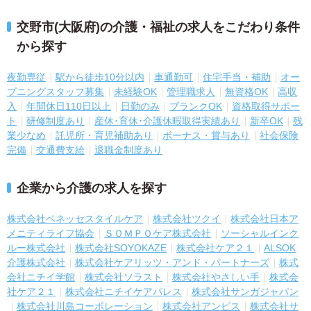
交野市(大阪府)の介護・福祉の求人をこだわり条件
から探す
夜勤専従
駅から徒歩10分以内
車通勤可
住宅手当・補助
オー
プニングスタッフ募集
未経験OK
管理職求人
無資格OK
高収
入
年間休日110日以上
日勤のみ
ブランクOK
資格取得サポー
ト
研修制度あり
産休･育休･介護休暇取得実績あり
新卒OK
残
業少なめ
託児所・育児補助あり
ボーナス・賞与あり
社会保険
完備
交通費支給
退職金制度あり
企業から介護の求人を探す
株式会社ベネッセスタイルケア
株式会社ツクイ
株式会社日本ア
メニティライフ協会
ＳＯＭＰＯケア株式会社
ソーシャルインク
ルー株式会社
株式会社SOYOKAZE
株式会社ケア２１
ALSOK
介護株式会社
株式会社ケアリッツ・アンド・パートナーズ
株式
会社ニチイ学館
株式会社ソラスト
株式会社やさしい手
株式会
社ケア２１
株式会社ニチイケアパレス
株式会社サンガジャパン
株式会社川島コーポレーション
株式会社アンビス
株式会社サ