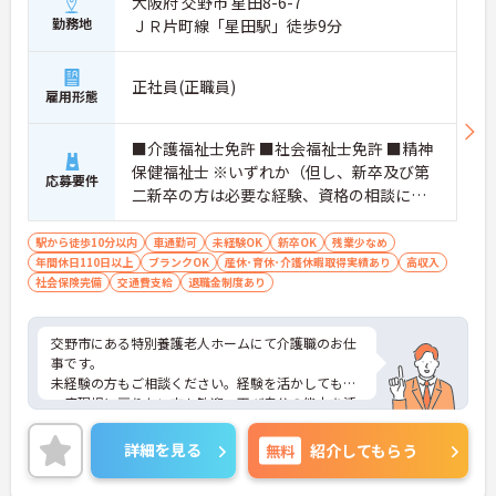
大阪府 交野市 星田8-6-7
勤務地
ＪＲ片町線「星田駅」徒歩9分
正社員(正職員)
雇用形態
■介護福祉士免許 ■社会福祉士免許 ■精神
保健福祉士 ※いずれか（但し、新卒及び第
応募要件
二新卒の方は必要な経験、資格の相談に応
じます） ■経験不問
駅から徒歩10分以内
車通勤可
未経験OK
新卒OK
残業少なめ
年間休日110日以上
ブランクOK
産休･育休･介護休暇取得実績あり
高収入
社会保険完備
交通費支給
退職金制度あり
交野市にある特別養護老人ホームにて介護職のお仕
事です。
未経験の方もご相談ください。経験を活かしてもう
一度現場に戻りたい方も歓迎。再び自分の能力を活
かせる環境があります。
年間休日も110日以上としっかりお休みも取得出来
詳細を見る
無料
紹介してもらう
るので、ワークライフバランスを大切にしたい方に
オススメです◎