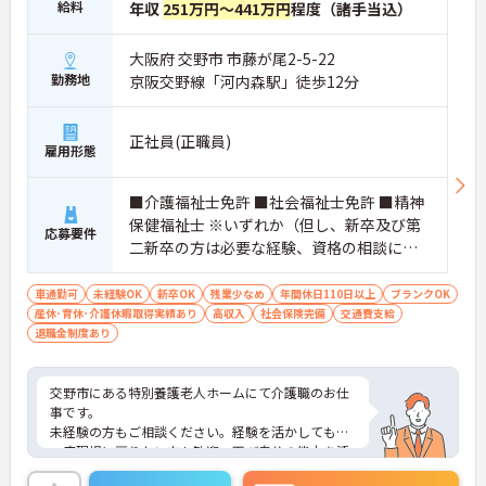
給料
年収
251万円～441万円
程度（諸手当込）
大阪府 交野市 市藤が尾2-5-22
勤務地
京阪交野線「河内森駅」徒歩12分
正社員(正職員)
雇用形態
■介護福祉士免許 ■社会福祉士免許 ■精神
保健福祉士 ※いずれか（但し、新卒及び第
応募要件
二新卒の方は必要な経験、資格の相談に応
じます） ■経験不問
車通勤可
未経験OK
新卒OK
残業少なめ
年間休日110日以上
ブランクOK
産休･育休･介護休暇取得実績あり
高収入
社会保険完備
交通費支給
退職金制度あり
交野市にある特別養護老人ホームにて介護職のお仕
事です。
未経験の方もご相談ください。経験を活かしてもう
一度現場に戻りたい方も歓迎。再び自分の能力を活
かせる環境があります。