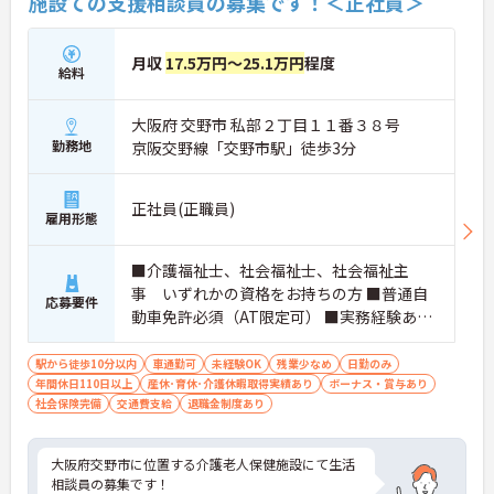
施設ての支援相談員の募集です！＜正社員＞
月収
17.5万円～25.1万円
程度
給料
大阪府 交野市 私部２丁目１１番３８号
勤務地
京阪交野線「交野市駅」徒歩3分
正社員(正職員)
雇用形態
■介護福祉士、社会福祉士、社会福祉主
事 いずれかの資格をお持ちの方 ■普通自
応募要件
動車免許必須（AT限定可） ■実務経験あれ
ば優遇尚可
駅から徒歩10分以内
車通勤可
未経験OK
残業少なめ
日勤のみ
年間休日110日以上
産休･育休･介護休暇取得実績あり
ボーナス・賞与あり
社会保険完備
交通費支給
退職金制度あり
大阪府交野市に位置する介護老人保健施設にて生活
相談員の募集です！