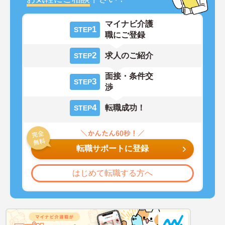
マイナビ介護
1
STEP
職にご登録
2
求人のご紹介
STEP
面接・条件交
3
STEP
渉
4
転職成功！
STEP
転職サポートに登録
はじめて転職する方へ