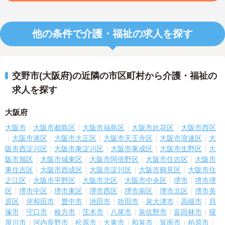
他の条件で介護・福祉の求人を探す
交野市(大阪府)の近隣の市区町村から介護・福祉の
求人を探す
大阪府
大阪市
大阪市都島区
大阪市福島区
大阪市此花区
大阪市西区
大阪市港区
大阪市大正区
大阪市天王寺区
大阪市浪速区
大
阪市西淀川区
大阪市東淀川区
大阪市東成区
大阪市生野区
大
阪市旭区
大阪市城東区
大阪市阿倍野区
大阪市住吉区
大阪市
東住吉区
大阪市西成区
大阪市淀川区
大阪市鶴見区
大阪市住
之江区
大阪市平野区
大阪市北区
大阪市中央区
堺市
堺市堺
区
堺市中区
堺市東区
堺市西区
堺市南区
堺市北区
堺市美
原区
岸和田市
豊中市
池田市
吹田市
泉大津市
高槻市
貝
塚市
守口市
枚方市
茨木市
八尾市
泉佐野市
富田林市
寝
屋川市
河内長野市
松原市
大東市
和泉市
箕面市
柏原市