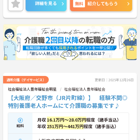
年間休日も110日以上としっかりお休みも取得出来
詳細を見る
無料
紹介してもらう
るので、ワークライフバランスを大切にしたい方に
オススメです◎
ご興味がある方は是非一度マイナビまでお問い合わ
せください。さらに詳細などお伝えします！
通所介護（デイサービス）
更新日：2025年12月26日
社会福祉法人豊年福祉会明星
社会福祉法人豊年福祉会
【大阪府／交野市（JR片町線）】 経験不問◎
特別養護老人ホームにて介護職の募集です♪
月収
16.1万円～28.0万円
程度（諸手当込）
給料
年収
251万円～441万円
程度（諸手当込）