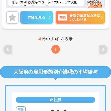
育児休業取得実績もあり、ライフステージに変化が
あっても長くお勤めいただけます。
ご興味ある方には、面接対策ポイントなど、さらに
最新の募集状況を問
詳細をお話しいたしますのでお気軽にご相談くださ
詳細を見る
無料
い合わせる
い！
4
件中 1-4件を表示
1
大阪府の雇用形態別介護職の平均給与
正社員