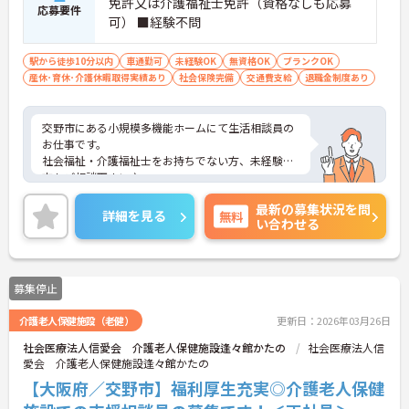
免許又は介護福祉士免許（資格なしも応募
応募要件
可） ■経験不問
駅から徒歩10分以内
車通勤可
未経験OK
無資格OK
ブランクOK
産休･育休･介護休暇取得実績あり
社会保険完備
交通費支給
退職金制度あり
交野市にある小規模多機能ホームにて生活相談員の
お仕事です。
社会福祉・介護福祉士をお持ちでない方、未経験の
方もご相談下さい♪
社会保険はもちろん育児休暇・退職金制度も整えて
最新の募集状況を問
いるので、安心してお仕事を続けられますよ。
詳細を見る
無料
い合わせる
ご興味がある方は是非一度マイナビまでお問い合わ
せください。さらに詳細などお伝えします！
募集停止
介護老人保健施設（老健）
更新日：2026年03月26日
社会医療法人信愛会 介護老人保健施設逢々館かたの
社会医療法人信
愛会 介護老人保健施設逢々館かたの
【大阪府／交野市】福利厚生充実◎介護老人保健