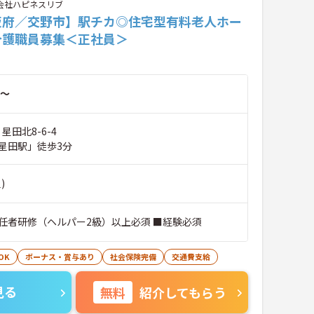
会社ハピネスリブ
阪府／交野市】駅チカ◎住宅型有料老人ホー
介護職員募集＜正社員＞
～
星田北8-6-4
星田駅」徒歩3分
)
任者研修（ヘルパー2級）以上必須 ■経験必須
OK
ボーナス・賞与あり
社会保険完備
交通費支給
見る
無料
紹介してもらう