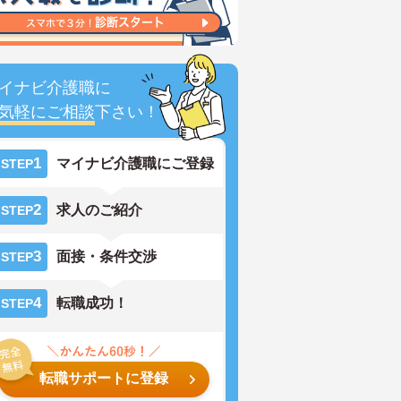
イナビ介護職に
気軽にご相談
下さい！
1
マイナビ介護職にご登録
STEP
2
求人のご紹介
STEP
3
面接・条件交渉
STEP
4
転職成功！
STEP
転職サポートに登録