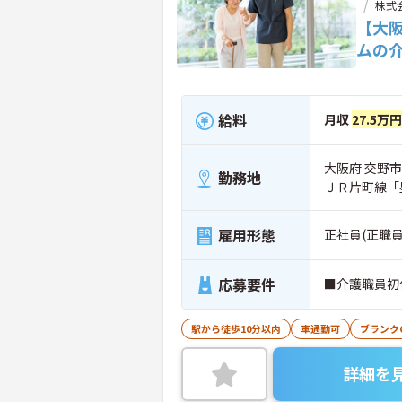
株式
【大
ムの
給料
月収
27.5万円
大阪府 交野市 
勤務地
ＪＲ片町線「
雇用形態
正社員(正職員
応募要件
■介護職員初
駅から徒歩10分以内
車通勤可
ブランク
詳細を