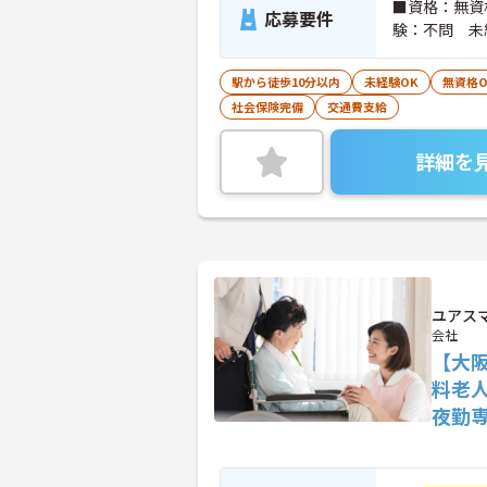
■資格：無資
応募要件
験：不問 未
駅から徒歩10分以内
未経験OK
無資格O
社会保険完備
交通費支給
詳細を
ユアス
会社
【大
料老
夜勤