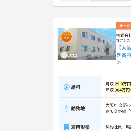
サービ
株式会
社アシス
【大
き高
＞
月収
29.0万円
給料
年収
384万円
大阪府 交野市 
勤務地
京阪交野線「
雇用形態
契約社員・嘱