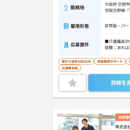
大阪府 交野市 
勤務地
京阪交野線「
雇用形態
非常勤・パー
■介護職員初
応募要件
経験：あれば
駅から徒歩10分以内
資格取得サポート
交通費支給
詳細を
訪問看
株式会