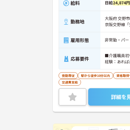
給料
日給
24,874
大阪府 交野市 
勤務地
京阪交野線「
雇用形態
非常勤・パー
■介護職員初
応募要件
経験：あれば
夜勤専従
駅から徒歩10分以内
資格取得
交通費支給
詳細を