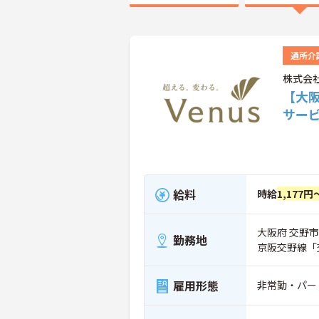
通所介
株式会
【大
サー
給料
時給
1,177円
大阪府 交野市 私
勤務地
京阪交野線「
雇用形態
非常勤・パー