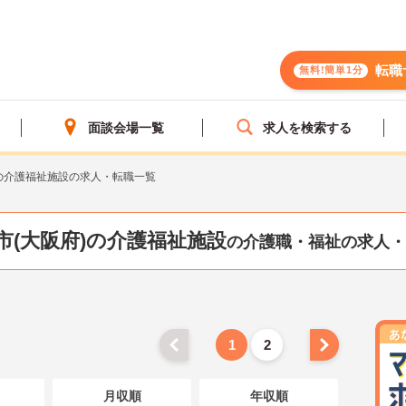
転職
無料!簡単1分
面談会場一覧
求人を検索する
の介護福祉施設の求人・転職一覧
市(大阪府)の介護福祉施設
の介護職・福祉の求人・
1
2
月収順
年収順