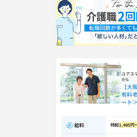
ユアス
会社
【大
有料
ート
給料
時給
1,485円