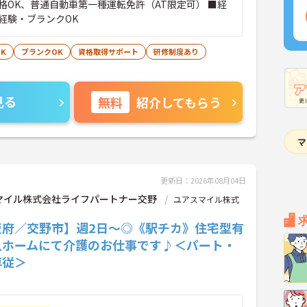
格OK、普通自動車第一種運転免許（AT限定可） ■経
経験・ブランクOK
K
ブランクOK
資格取得サポート
研修制度あり
見る
無料
紹介してもらう
更新日：2026年08月04日
マイル株式会社ライフパートナー交野
ユアスマイル株式
阪府／交野市】週2日～◎《駅チカ》住宅型有
人ホームにて介護のお仕事です♪＜パート・
専従＞