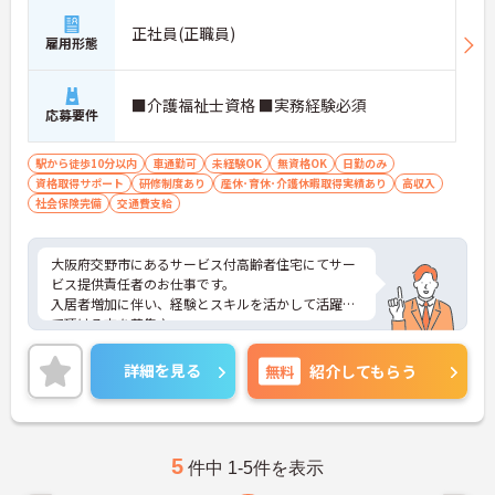
正社員(正職員)
雇用形態
■介護福祉士資格 ■実務経験必須
応募要件
駅から徒歩10分以内
車通勤可
未経験OK
無資格OK
日勤のみ
資格取得サポート
研修制度あり
産休･育休･介護休暇取得実績あり
高収入
社会保険完備
交通費支給
大阪府交野市にあるサービス付高齢者住宅にてサー
ビス提供責任者のお仕事です。
入居者増加に伴い、経験とスキルを活かして活躍し
て頂ける方を募集♪
JR片町線「河内磐船駅」より徒歩1分とアクセス抜
群◎毎日の通勤も苦になりません！
詳細を見る
無料
紹介してもらう
ご興味がある方は是非一度マイナビまでお問い合わ
せください。さらに詳細などお伝えします！
5
件中 1-5件を表示