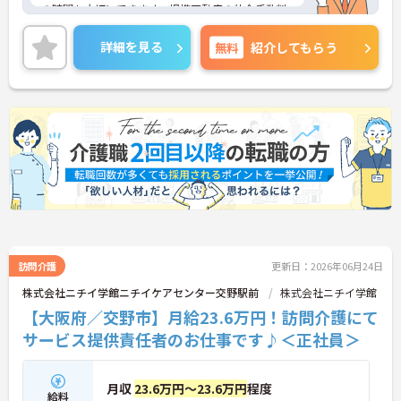
の時間も大切にできます。提携不動産の仲介手数料
無料や企業主導型保育園の社員割引、鍼灸整骨院の
無料診療など、同法人ならではのユニークな福利厚
詳細を見る
無料
紹介してもらう
生も魅力です。「仕事を楽しむ」をモットーに、ア
ットホームでゆったりとした雰囲気のなか、あなた
の意見やアイデアを活かせます。資格取得支援やキ
ャリアパス制度も整っており、チームワークを大切
にしながら安定した組織で長くキャリアを築きたい
方、向上心を持って積極的に業務に取り組める方か
らのご応募をお待ちしております。 ご興味のある方
は詳細等をお伝えしますので、お気軽にお問い合わ
せください。
訪問介護
更新日：2026年06月24日
株式会社ニチイ学館ニチイケアセンター交野駅前
株式会社ニチイ学館
【大阪府／交野市】月給23.6万円！訪問介護にて
サービス提供責任者のお仕事です♪＜正社員＞
月収
23.6万円～23.6万円
程度
給料