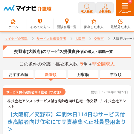
0
0
求人検索
会員登録
メニュー
ホーム
初めての方へ
面談会場一覧
保存した求人
最近見た求人
マイナビ介護職
サービス提供責任者
大阪府
交野市
大阪府のサー
交野市(大阪府)のサービス提供責任者
の求人・転職一覧
5
この条件の介護・福祉求人数
非公開求人
件 ＋
おすすめ順
新着順
月収順
年収順
サービス付き高齢者向け住宅（サ高住）
更新日：2026年07月22日
株式会社アシストサービス付き高齢者向け住宅一休交野
株式会社アシ
スト
【大阪府／交野市】年間休日114日◎サービス付
き高齢者向け住宅にてサ責募集＜正社員登用あり
＞