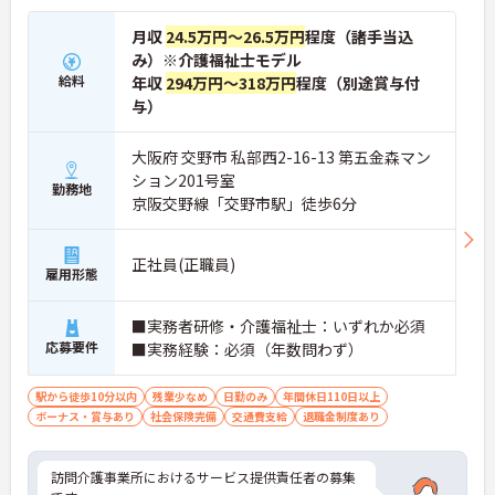
月収
24.5万円～26.5万円
程度（諸手当込
み）※介護福祉士モデル
給料
年収
294万円～318万円
程度（別途賞与付
与）
大阪府 交野市 私部西2-16-13 第五金森マン
ション201号室
勤務地
京阪交野線「交野市駅」徒歩6分
正社員(正職員)
雇用形態
■実務者研修・介護福祉士：いずれか必須
応募要件
■実務経験：必須（年数問わず）
駅から徒歩10分以内
残業少なめ
日勤のみ
年間休日110日以上
ボーナス・賞与あり
社会保険完備
交通費支給
退職金制度あり
訪問介護事業所におけるサービス提供責任者の募集