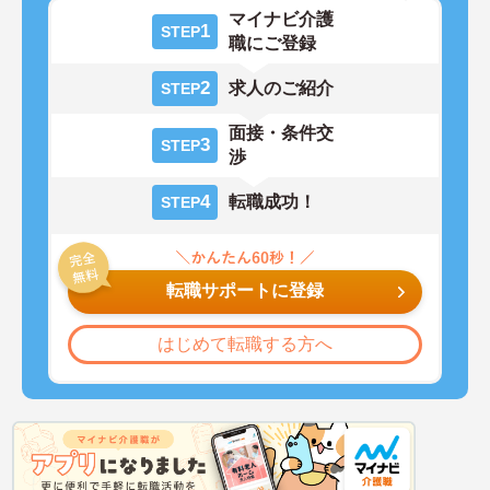
マイナビ介護
1
STEP
職にご登録
2
求人のご紹介
STEP
面接・条件交
3
STEP
渉
4
転職成功！
STEP
転職サポートに登録
はじめて転職する方へ