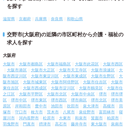
を探す
滋賀県
京都府
兵庫県
奈良県
和歌山県
交野市(大阪府)の近隣の市区町村から介護・福祉の
求人を探す
大阪府
大阪市
大阪市都島区
大阪市福島区
大阪市此花区
大阪市西区
大阪市港区
大阪市大正区
大阪市天王寺区
大阪市浪速区
大
阪市西淀川区
大阪市東淀川区
大阪市東成区
大阪市生野区
大
阪市旭区
大阪市城東区
大阪市阿倍野区
大阪市住吉区
大阪市
東住吉区
大阪市西成区
大阪市淀川区
大阪市鶴見区
大阪市住
之江区
大阪市平野区
大阪市北区
大阪市中央区
堺市
堺市堺
区
堺市中区
堺市東区
堺市西区
堺市南区
堺市北区
堺市美
原区
岸和田市
豊中市
池田市
吹田市
泉大津市
高槻市
貝
塚市
守口市
枚方市
茨木市
八尾市
泉佐野市
富田林市
寝
屋川市
河内長野市
松原市
大東市
和泉市
箕面市
柏原市
羽曳野市
門真市
摂津市
高石市
藤井寺市
東大阪市
泉南市