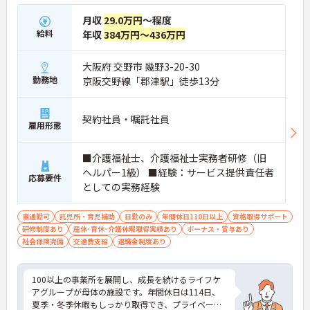
月収
29.0万円
～程度
給料
年収
384万円～436万円
大阪府 交野市 幾野3-20-30
勤務地
京阪交野線「郡津駅」徒歩13分
契約社員・嘱託社員
雇用形態
■介護福祉士、介護福祉士実務者研修（旧
ヘルパー1級） ■経験：サービス提供責任者
応募要件
としての実務経験
車通勤可
託児所・育児補助
日勤のみ
年間休日110日以上
資格取得サポート
研修制度あり
産休･育休･介護休暇取得実績あり
ボーナス・賞与あり
社会保険完備
交通費支給
退職金制度あり
100以上の事業所を展開し、成長を続けるライフケ
アグループが母体の施設です。年間休日は114日、
夏季・冬季休暇もしっかり取得でき、プライベート