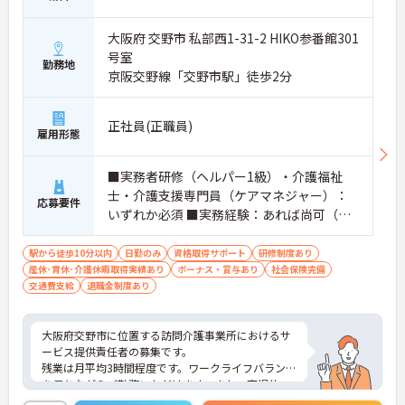
大阪府 交野市 私部西1-31-2 HIKO参番館301
号室
勤務地
京阪交野線「交野市駅」徒歩2分
正社員(正職員)
雇用形態
■実務者研修（ヘルパー1級）・介護福祉
士・介護支援専門員（ケアマネジャー）：
応募要件
いずれか必須 ■実務経験：あれば尚可（サ
ービス提供責任者としての業務経験）
駅から徒歩10分以内
日勤のみ
資格取得サポート
研修制度あり
産休･育休･介護休暇取得実績あり
ボーナス・賞与あり
社会保険完備
交通費支給
退職金制度あり
大阪府交野市に位置する訪問介護事業所におけるサ
ービス提供責任者の募集です。
残業は月平均3時間程度です。ワークライフバランス
を保ちながらご勤務いただけます。また、育児休
業・介護休業・看護休暇の取得実績があり、ライフ