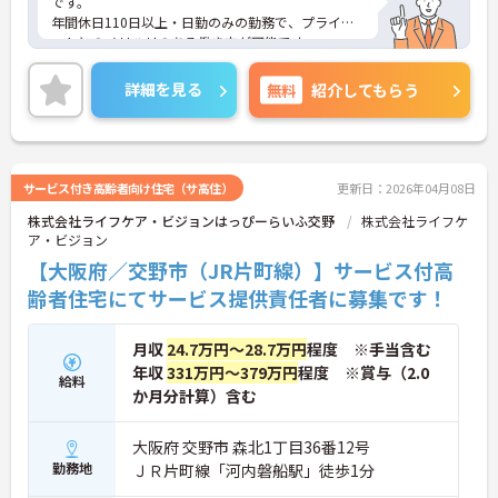
です。
年間休日110日以上・日勤のみの勤務で、プライベ
ートとのメリハリのある働き方が可能です。
また、福利厚生が充実しています。働きやすい環境
が整っており、安心して長くご勤務いただけます◎
詳細を見る
無料
紹介してもらう
ご興味のある方には、面接対策ポイントなど、さら
に詳細をご案内しますのでお気軽にご相談くださ
い！
サービス付き高齢者向け住宅（サ高住）
更新日：2026年04月08日
株式会社ライフケア・ビジョンはっぴーらいふ交野
株式会社ライフケ
ア・ビジョン
【大阪府／交野市（JR片町線）】サービス付高
齢者住宅にてサービス提供責任者に募集です！
月収
24.7万円～28.7万円
程度 ※手当含む
年収
331万円～379万円
程度 ※賞与（2.0
給料
か月分計算）含む
大阪府 交野市 森北1丁目36番12号
勤務地
ＪＲ片町線「河内磐船駅」徒歩1分