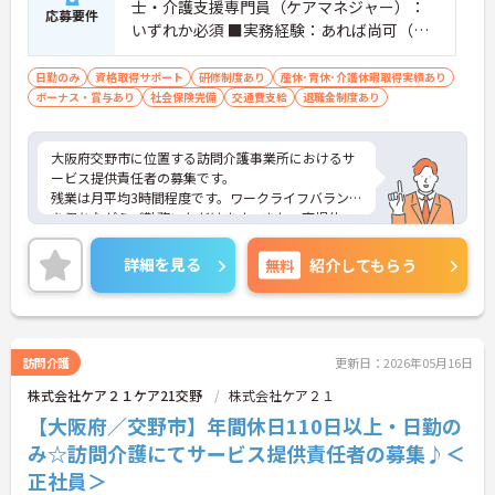
士・介護支援専門員（ケアマネジャー）：
応募要件
いずれか必須 ■実務経験：あれば尚可（サ
ービス提供責任者としての業務経験）
日勤のみ
資格取得サポート
研修制度あり
産休･育休･介護休暇取得実績あり
ボーナス・賞与あり
社会保険完備
交通費支給
退職金制度あり
大阪府交野市に位置する訪問介護事業所におけるサ
ービス提供責任者の募集です。
残業は月平均3時間程度です。ワークライフバランス
を保ちながらご勤務いただけます。また、育児休
業・介護休業・看護休暇の取得実績があり、ライフ
ステージが変化しても働ける職場環境です。
詳細を見る
無料
紹介してもらう
ご興味のある方には、面接対策ポイントなど、さら
に詳細をご案内しますのでお気軽にご相談くださ
い！
訪問介護
更新日：2026年05月16日
株式会社ケア２１ケア21交野
株式会社ケア２１
【大阪府／交野市】年間休日110日以上・日勤の
み☆訪問介護にてサービス提供責任者の募集♪＜
正社員＞