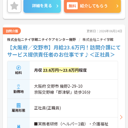
ステージが変化しても働ける職場環境です。
詳細を見る
無料
紹介してもらう
ご興味のある方には、面接対策ポイントなど、さら
に詳細をご案内しますのでお気軽にご相談くださ
い！
訪問介護
更新日：2026年06月24日
株式会社ニチイ学館ニチイケアセンター幾野
株式会社ニチイ学館
【大阪府／交野市】月給23.6万円！訪問介護にて
サービス提供責任者のお仕事です♪＜正社員＞
月収
23.6万円～23.6万円
程度
給料
大阪府 交野市 幾野2-29-10
勤務地
京阪交野線「郡津駅」徒歩16分
正社員(正職員)
雇用形態
■実務者研修（ヘルパー1級）・介護福祉