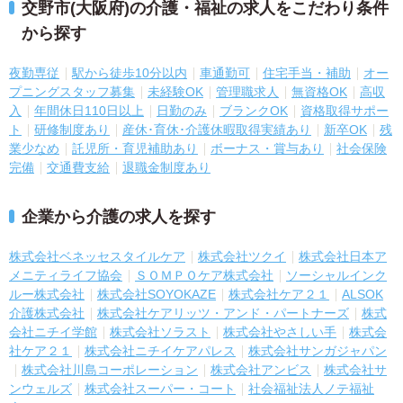
交野市(大阪府)の介護・福祉の求人をこだわり条件
から探す
夜勤専従
駅から徒歩10分以内
車通勤可
住宅手当・補助
オー
プニングスタッフ募集
未経験OK
管理職求人
無資格OK
高収
入
年間休日110日以上
日勤のみ
ブランクOK
資格取得サポー
ト
研修制度あり
産休･育休･介護休暇取得実績あり
新卒OK
残
業少なめ
託児所・育児補助あり
ボーナス・賞与あり
社会保険
完備
交通費支給
退職金制度あり
企業から介護の求人を探す
株式会社ベネッセスタイルケア
株式会社ツクイ
株式会社日本ア
メニティライフ協会
ＳＯＭＰＯケア株式会社
ソーシャルインク
ルー株式会社
株式会社SOYOKAZE
株式会社ケア２１
ALSOK
介護株式会社
株式会社ケアリッツ・アンド・パートナーズ
株式
会社ニチイ学館
株式会社ソラスト
株式会社やさしい手
株式会
社ケア２１
株式会社ニチイケアパレス
株式会社サンガジャパン
株式会社川島コーポレーション
株式会社アンビス
株式会社サ
ンウェルズ
株式会社スーパー・コート
社会福祉法人ノテ福祉