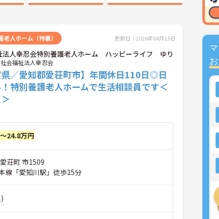
護老人ホーム（特養）
更新日：2026年04月13日
マ
祉法人幸忍会特別養護老人ホーム ハッピーライフ ゆり
お
社会福祉法人幸忍会
賀県／愛知郡愛荘町市】年間休日110日◎日
み！特別養護老人ホームで生活相談員です＜
員＞
円～24.8万円
愛荘町 市1509
本線「愛知川駅」徒歩15分
)