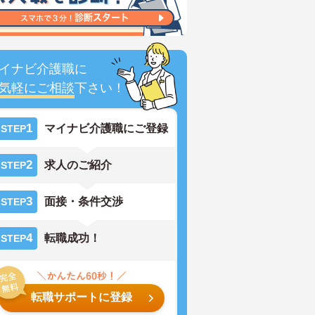
イナビ介護職に
気軽にご相談
下さい！
1
マイナビ介護職にご登録
STEP
2
求人のご紹介
STEP
3
面接・条件交渉
STEP
4
転職成功！
STEP
転職サポートに登録