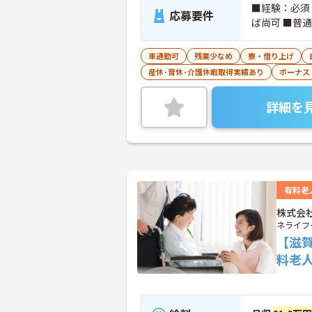
■経験：必須
応募要件
ば尚可 ■普
車通勤可
残業少なめ
寮・借り上げ
産休･育休･介護休暇取得実績あり
ボーナス
詳細を
有料老
株式会
ネライフ
【滋
料老