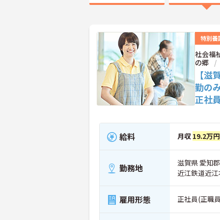
特別養
社会福
の郷
【滋
勤の
正社
給料
月収
19.2万
滋賀県 愛知郡
勤務地
近江鉄道近江
雇用形態
正社員(正職員