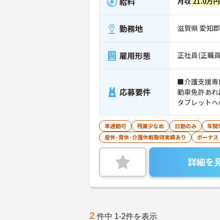
給料
月収
21.0万
勤務地
滋賀県 愛知郡
雇用形態
正社員(正職員
■介護支援専
応募要件
動車免許あれ
タブレットへ
車通勤可
残業少なめ
日勤のみ
年間
産休･育休･介護休暇取得実績あり
ボーナス
詳細を
2
件中 1-2件を表示