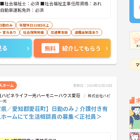
 ■社会福祉士：必須 ■社会福祉主事任用資格：あれ
通自動車運転免許：必須
日勤のみ
年間休日110日以上
・賞与あり
社会保険完備
交通費支給
退職金制度あり
見る
無料
紹介してもらう
人ホーム
更新日：2026年02月10日
社ハピネライフ一光ハーモニーハウス愛荘
株式会社ハピ
一光
賀県／愛知郡愛荘町】日勤のみ♪介護付き有
人ホームにて生活相談員の募集＜正社員＞