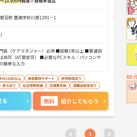
円～21.0万円
程度※資格手当込
愛荘町 豊満字砂川原1291－1
)
門員（ケアマネジャー）必須 ■経験1年以上 ■普通自
ば尚可（AT限定可） ■必要なPCスキル：パソコンや
の簡単な入力
休日110日以上
資格取得サポート
研修制度あり
・賞与あり
社会保険完備
交通費支給
退職金制度あり
見る
無料
紹介してもらう
1