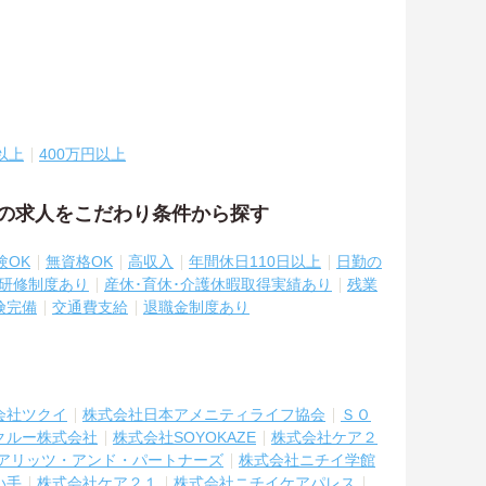
以上
400万円以上
祉の求人をこだわり条件から探す
験OK
無資格OK
高収入
年間休日110日以上
日勤の
研修制度あり
産休･育休･介護休暇取得実績あり
残業
険完備
交通費支給
退職金制度あり
会社ツクイ
株式会社日本アメニティライフ協会
ＳＯ
クルー株式会社
株式会社SOYOKAZE
株式会社ケア２
アリッツ・アンド・パートナーズ
株式会社ニチイ学館
い手
株式会社ケア２１
株式会社ニチイケアパレス