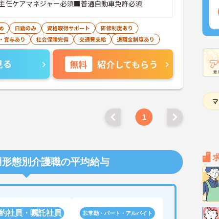
主任ケアマネジャー必須■普通自動車免許必須
め
日勤のみ
資格取得サポート
研修制度あり
・賞与あり
社会保険完備
交通費支給
退職金制度あり
見る
無料
紹介してもらう
1
用形態別介護職の平均給与
約社員・嘱託社員
非常勤・パート・アルバイト