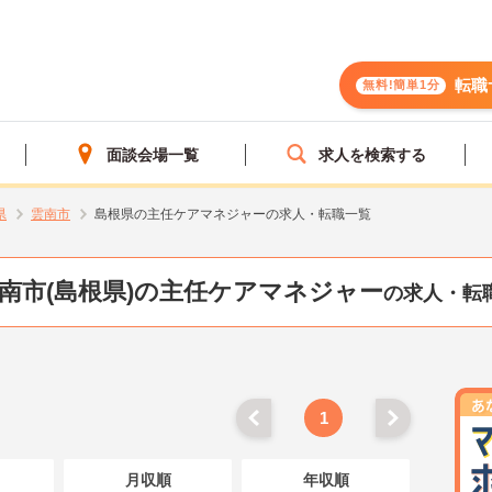
転職
無料!簡単1分
面談会場一覧
求人を検索する
県
雲南市
島根県の主任ケアマネジャーの求人・転職一覧
南市(島根県)の主任ケアマネジャー
の求人・転
1
月収順
年収順