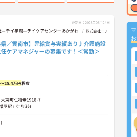
更新日：2026年06月24日
マ
社ニチイ学館ニチイケアセンターあかがわ
株式会社ニチ
お
根県／雲南市】昇給賞与実績あり♪介護施設
主任ケアマネジャーの募集です！＜常勤＞
円～25.4万円
程度
 大東町仁和寺1918-7
幡屋駅」徒歩3分
)