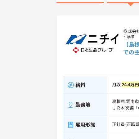
株式会
イ学館
【島
での
給料
月収
24.4万
島根県 雲南市
勤務地
ＪＲ木次線「
雇用形態
正社員(正職員