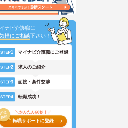
イナビ介護職に
気軽にご相談
下さい！
1
マイナビ介護職にご登録
STEP
2
求人のご紹介
STEP
3
面接・条件交渉
STEP
4
転職成功！
STEP
転職サポートに登録