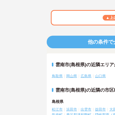
▲上
他の条件で
雲南市(島根県)の近隣エリ
鳥取県
岡山県
広島県
山口県
雲南市(島根県)の近隣の市
島根県
松江市
浜田市
出雲市
益田市
大
邑南町
鹿足郡津和野町
隠岐郡西ノ