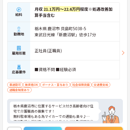
月収
21.1万円～22.6万円
程度※処遇改善加
給料
算手当含む
栃木県 鹿沼市 貝島町5038-5
勤務地
東武日光線「新鹿沼駅」徒歩17分
正社員(正職員)
雇用形態
■資格不問 ■経験必須
応募要件
車通勤可
無資格OK
ボーナス・賞与あり
社会保険完備
交通費支給
退職金制度あり
栃木県鹿沼市に位置するサービス付き高齢者向け住
宅で介護職員の募集です！
無料駐車場もある為マイカーでの通勤も楽々♪
資格取得支援制度もあるため働きながら取得可能◎
丁寧な研修とフォロー体制で、ご自身のスキルアッ