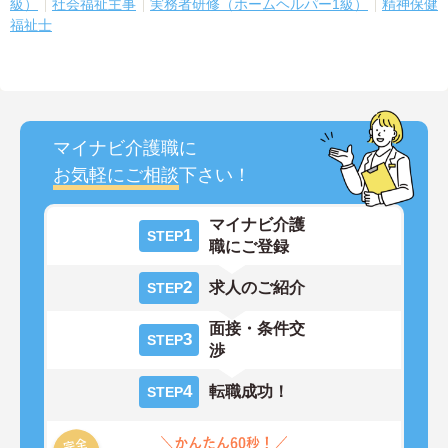
級）
社会福祉主事
実務者研修（ホームヘルパー1級）
精神保健
福祉士
マイナビ介護職に
お気軽にご相談
下さい！
マイナビ介護
1
STEP
職にご登録
2
求人のご紹介
STEP
面接・条件交
3
STEP
渉
4
転職成功！
STEP