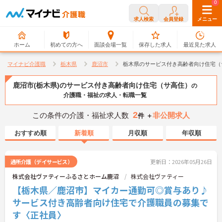
0
0
求人検索
会員登録
メニュー
ホーム
初めての方へ
面談会場一覧
保存した求人
最近見た求人
マイナビ介護職
栃木県
鹿沼市
栃木県のサービス付き高齢者向け住宅（
鹿沼市(栃木県)のサービス付き高齢者向け住宅（サ高住）
の
介護職・福祉の求人・転職一覧
2
この条件の介護・福祉求人数
非公開求人
件 ＋
おすすめ順
新着順
月収順
年収順
通所介護（デイサービス）
更新日：2026年05月26日
株式会社ヴァティーふるさとホーム鹿沼
株式会社ヴァティー
【栃木県／鹿沼市】マイカー通勤可◎賞与あり♪
サービス付き高齢者向け住宅で介護職員の募集で
す〈正社員〉