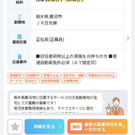
給料
栃木県 鹿沼市
勤務地
ＪＲ日光線
正社員(正職員)
雇用形態
■初任者研修以上の資格をお持ちの方 ■普
応募要件
通自動車免許必須（ＡＴ限定可）
車通勤可
未経験OK
残業少なめ
住宅手当・補助
年間休日110日以上
ボーナス・賞与あり
社会保険完備
交通費支給
栃木県鹿沼市に位置するサービス付き高齢者向け住
宅にて介護職の募集です！
育児休業取得実績もあり、ライフステージに変化が
あっても長くお勤めいただける環境です。
ご興味ある方には、面接対策ポイントなど、さらに
最新の募集状況を問
詳細をお話しいたしますのでお気軽にご相談くださ
詳細を見る
無料
い合わせる
い！