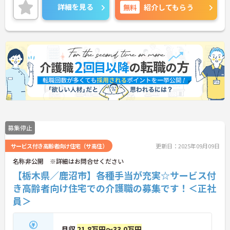
プもできます！また昇給や賞与制度があり、頑張り
詳細を見る
無料
紹介してもらう
が評価されてしっかりと還元されます。しっかりと
したフォロー体制で、経験に関わらず安心してスタ
ートできます。
こちらの求人にご興味がございましたら面接のポイ
ントもお伝えしますので是非ご応募お待ちしており
ます。
募集停止
サービス付き高齢者向け住宅（サ高住）
更新日：2025年09月09日
名称非公開 ※詳細はお問合せください
【栃木県／鹿沼市】各種手当が充実☆サービス付
き高齢者向け住宅での介護職の募集です！＜正社
員＞
月収
21.8万円～33.0万円