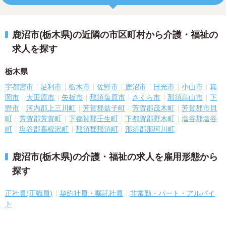
鹿沼市(栃木県)の近隣の市区町村から介護・福祉の
求人を探す
栃木県
宇都宮市
足利市
栃木市
佐野市
鹿沼市
日光市
小山市
真
岡市
大田原市
矢板市
那須塩原市
さくら市
那須烏山市
下
野市
河内郡上三川町
芳賀郡益子町
芳賀郡茂木町
芳賀郡市貝
町
芳賀郡芳賀町
下都賀郡壬生町
下都賀郡野木町
塩谷郡塩谷
町
塩谷郡高根沢町
那須郡那須町
那須郡那珂川町
鹿沼市(栃木県)の介護・福祉の求人を雇用形態から
探す
正社員(正職員)
契約社員・嘱託社員
非常勤・パート・アルバイ
ト