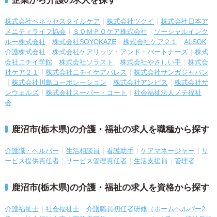
企業から介護の求人を探す
株式会社ベネッセスタイルケア
株式会社ツクイ
株式会社日本ア
メニティライフ協会
ＳＯＭＰＯケア株式会社
ソーシャルインク
ルー株式会社
株式会社SOYOKAZE
株式会社ケア２１
ALSOK
介護株式会社
株式会社ケアリッツ・アンド・パートナーズ
株式
会社ニチイ学館
株式会社ソラスト
株式会社やさしい手
株式会
社ケア２１
株式会社ニチイケアパレス
株式会社サンガジャパン
株式会社川島コーポレーション
株式会社アンビス
株式会社サ
ンウェルズ
株式会社スーパー・コート
社会福祉法人ノテ福祉
会
鹿沼市(栃木県)の介護・福祉の求人を職種から探す
介護職・ヘルパー
生活相談員
看護助手
ケアマネージャー
サ
ービス提供責任者
サービス管理責任者
生活支援員
管理者
鹿沼市(栃木県)の介護・福祉の求人を資格から探す
介護福祉士
社会福祉士
介護職員初任者研修（ホームヘルパー2