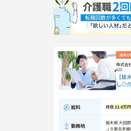
通所介
株式会社
AZE
【栃
し◎
給料
月収
22.0万
栃木県 大田原市
勤務地
ＪＲ東北本線