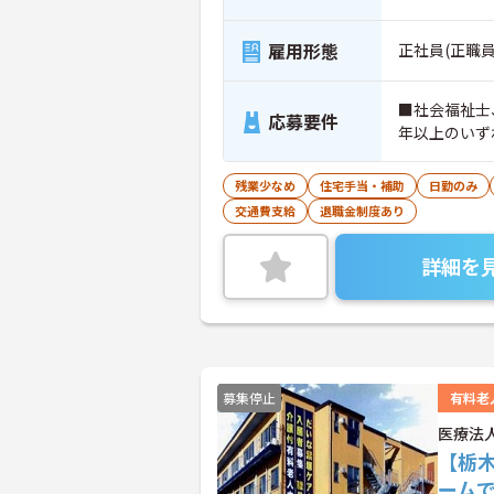
雇用形態
正社員(正職員
■社会福祉士
応募要件
残業少なめ
住宅手当・補助
日勤のみ
交通費支給
退職金制度あり
詳細を
募集停止
有料老
医療法
【栃
ーム