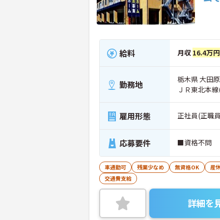
給料
月収
16.4万
栃木県 大田原市
勤務地
ＪＲ東北本線
雇用形態
正社員(正職員
応募要件
■資格不問
車通勤可
残業少なめ
無資格OK
産
交通費支給
詳細を