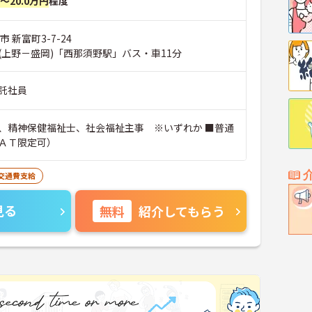
円～20.0万円
程度
 新富町3-7-24
(上野－盛岡)「西那須野駅」バス・車11分
託社員
、精神保健福祉士、社会福祉主事 ※いずれか ■普通
ＡＴ限定可）
交通費支給
見る
無料
紹介してもらう