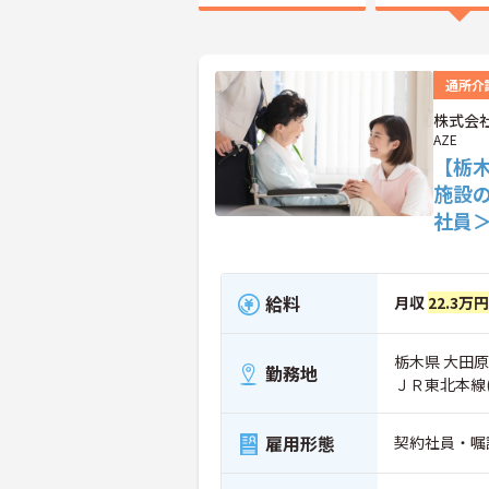
通所介
株式会社
AZE
【栃
施設
社員
給料
月収
22.3万円
栃木県 大田原市
勤務地
ＪＲ東北本線
雇用形態
契約社員・嘱