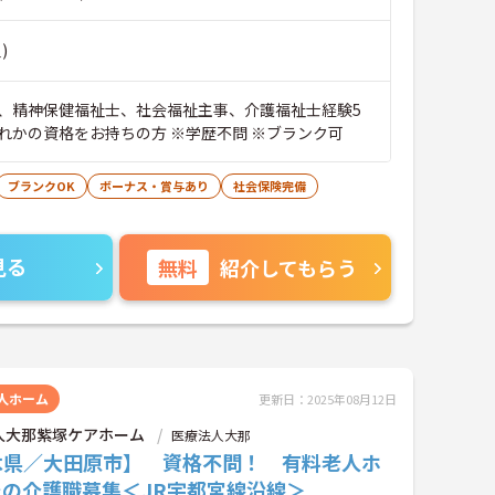
)
、精神保健福祉士、社会福祉主事、介護福祉士経験5
年以上のいずれかの資格をお持ちの方 ※学歴不問 ※ブランク可
ブランクOK
ボーナス・賞与あり
社会保険完備
見る
無料
紹介してもらう
人ホーム
更新日：2025年08月12日
人大那紫塚ケアホーム
医療法人大那
木県／大田原市】 資格不問！ 有料老人ホ
での介護職募集＜JR宇都宮線沿線＞