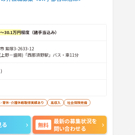
円～30.1万円
程度（諸手当込み）
 紫塚3-2633-12
(上野－盛岡)「西那須野駅」バス・車11分
)
休･育休･介護休暇取得実績あり
高収入
社会保険完備
最新の募集状況を
見る
無料
問い合わせる