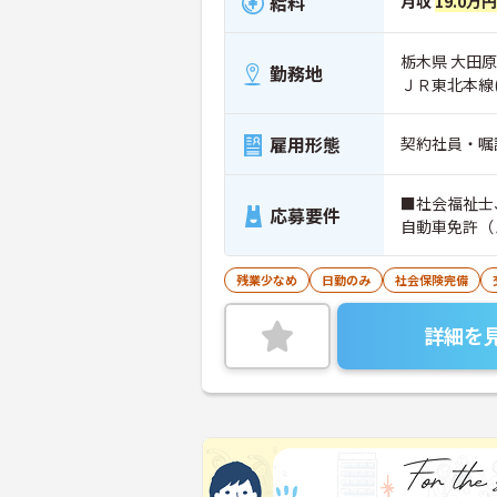
給料
月収
19.0万
栃木県 大田原市
勤務地
ＪＲ東北本線
雇用形態
契約社員・嘱
■社会福祉士
応募要件
自動車免許（
残業少なめ
日勤のみ
社会保険完備
詳細を