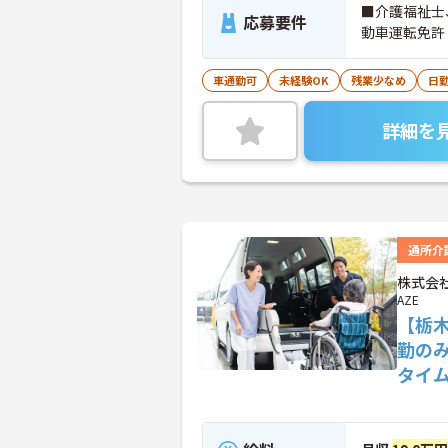
■介護福祉士
応募要件
動車運転免許
車通勤可
未経験OK
残業少なめ
日
詳細を
通所介
株式会社
AZE
【栃
勤の
タイ