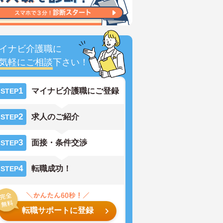
イナビ介護職に
気軽にご相談
下さい！
1
マイナビ介護職にご登録
STEP
2
求人のご紹介
STEP
3
面接・条件交渉
STEP
4
転職成功！
STEP
転職サポートに登録