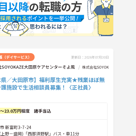
護（デイサービス）
更新日：2026年07月30日
SOYOKAZE大田原ケアセンターそよ風
株式会社SOYOK
木県／大田原市】福利厚生充実★残業ほぼ無
介護施設で生活相談員募集！〈正社員〉
円～23.0万円
程度 諸手当込
 新富町3-7-24
(上野－盛岡)「西那須野駅」バス・車11分