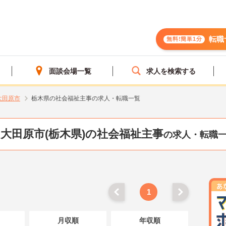
転職
無料!簡単1分
面談会場一覧
求人を検索する
大田原市
栃木県の社会福祉主事の求人・転職一覧
大田原市(栃木県)の社会福祉主事
の求人・転職
1
月収順
年収順