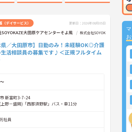
護（デイサービス）
更新日：2026年08月05日
マ
SOYOKAZE大田原ケアセンターそよ風
株式会社SOYOK
お
木県／大田原市】日勤のみ！未経験OK◎介護
の生活相談員の募集です♪＜正規フルタイム
＞
～
 新富町3-7-24
(上野－盛岡)「西那須野駅」バス・車11分
託社員