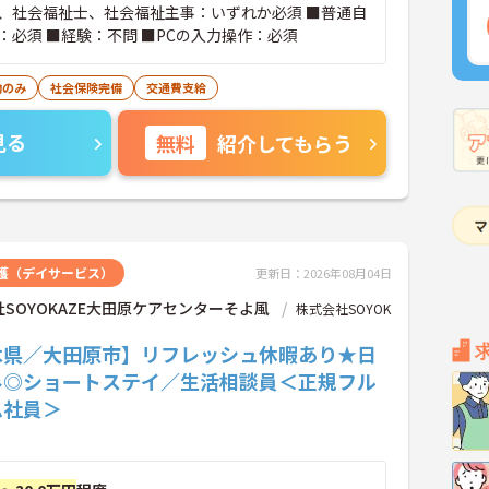
、社会福祉士、社会福祉主事：いずれか必須 ■普通自
：必須 ■経験：不問 ■PCの入力操作：必須
勤のみ
社会保険完備
交通費支給
見る
無料
紹介してもらう
護（デイサービス）
更新日：2026年08月04日
SOYOKAZE大田原ケアセンターそよ風
株式会社SOYOK
木県／大田原市】リフレッシュ休暇あり★日
み◎ショートステイ／生活相談員＜正規フル
ム社員＞