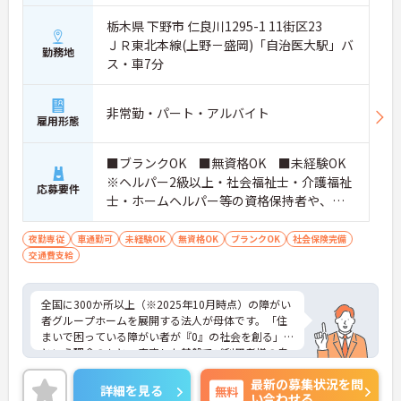
栃木県 下野市 仁良川1295-1 11街区23
ＪＲ東北本線(上野－盛岡)「自治医大駅」バ
勤務地
ス・車7分
非常勤・パート・アルバイト
雇用形態
■ブランクOK ■無資格OK ■未経験OK
※ヘルパー2級以上・社会福祉士・介護福祉
応募要件
士・ホームヘルパー等の資格保持者や、福
祉系業務経験者、障害者支援施設経験者、
生活支援員、障害者支援員、就労支援員、
夜勤専従
車通勤可
未経験OK
無資格OK
ブランクOK
社会保険完備
交通費支給
生活相談員等の経験歓迎
全国に300か所以上（※2025年10月時点）の障がい
者グループホームを展開する法人が母体です。「住
まいで困っている障がい者が『0』の社会を創る」
という理念のもと、安定した基盤でご利用者様の自
立を支援しています。週1日からの勤務が可能で、W
最新の募集状況を問
ワークや扶養内での勤務も歓迎しており、ご自身の
詳細を見る
無料
い合わせる
ペースで働けます。20代から60代まで幅広い世代が