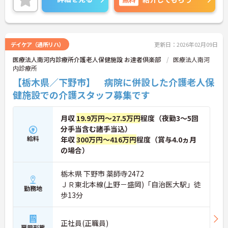
ビリスタッフなど）と協働してチーム医療を行い、
患者により良いケアを提供します。年間休日123日
と多くプライベートとの両立可能！
ご興味のある方はお気軽にお問い合わせ下さい。
デイケア（通所リハ）
更新日：2026年02月09日
医療法人南河内診療所介護老人保健施設 お達者倶楽部
医療法人南河
内診療所
【栃木県／下野市】 病院に併設した介護老人保
健施設での介護スタッフ募集です
月収
19.9万円～27.5万円
程度（夜勤3～5回
分手当含む諸手当込）
給料
年収
300万円～416万円
程度（賞与4.0ヵ月
の場合）
栃木県 下野市 薬師寺2472
ＪＲ東北本線(上野－盛岡)「自治医大駅」徒
勤務地
歩13分
正社員(正職員)
雇用形態