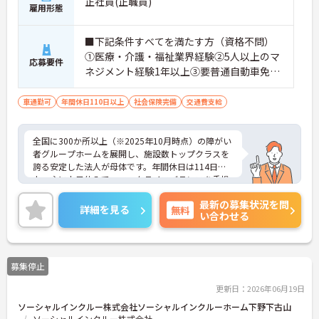
正社員(正職員)
雇用形態
■下記条件すべてを満たす方（資格不問）
①医療・介護・福祉業界経験②5人以上のマ
応募要件
ネジメント経験1年以上③要普通自動車免許
（AT限定可）※介護業界に関する有資格者
（介護職員初任者研修、介護福祉士な
車通勤可
年間休日110日以上
社会保険完備
交通費支給
ど）、営業経験（業種問わず）、障がい福
祉経験歓迎
全国に300か所以上（※2025年10月時点）の障がい
者グループホームを展開し、施設数トップクラスを
誇る安定した法人が母体です。年間休日は114日以
上、主に土日休みで、ワークライフバランスを重視
した働き方が可能です。産前産後・育児休暇制度も
最新の募集状況を問
あり、子育て世代も安心して働ける環境が整ってい
詳細を見る
無料
い合わせる
ます。一般社員研修や外部勉強会受講支援制度など
を通じて着実にスキルアップもできます。チームを
まとめ、メンバーの成長を後押しすることにやりが
いを感じる方、新しい挑戦に意欲的な方にぴったり
募集停止
の職場です。ご興味のある方は詳細等をお伝えしま
すので、お気軽にお問い合わせください。
更新日：2026年06月19日
ソーシャルインクルー株式会社ソーシャルインクルーホーム下野下古山
ソーシャルインクルー株式会社