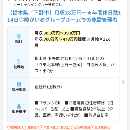
ソーシャルインクルー株式会社
【栃木県／下野市】月収28万円～★年間休日数1
14日◎障がい者グループホームでの施設管理者
月収
30.0万円～39.8万円
年収
360万円～478万円
程度 ※月給×12ヶ
給料
月
栃木県 下野市 仁良川1295-1 11街区23
ＪＲ東北本線(上野－盛岡)「自治医大駅」バ
勤務地
ス・車7分
正社員(正職員)
雇用形態
■ブランクOK ■介護職員初任者研修（旧
ヘルパー2級）以上 ■実務経験2年以上（介
応募要件
護、医療、看護いずれか） ■普通自動車運
転免許(AT限定可) ※管理業務に就かれて
いた方歓迎
管理職求人
車通勤可
年間休日110日以上
社会保険完備
交通費支給