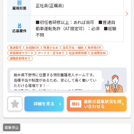
正社員(正職員)
雇用形態
■初任者研修以上：あれば尚可 ■普通自
動車運転免許（AT限定可）：必須 ■経験
応募要件
不問
車通勤可
未経験OK
残業少なめ
住宅手当・補助
無資格OK
資格取得サポート
ボーナス・賞与あり
社会保険完備
交通費支給
退職金制度あり
栃木県下野市に位置する特別養護老人ホームです。
各種手当や制度があるため、安心して長く働いてい
ただける環境です！
資格取得支援の制度がありますので介護職にチャレ
ンジしたいという方にもおすすめの求人です。
最新の募集状況を問
ご興味をお持ちの方はお気軽にお問い合わせくださ
詳細を見る
無料
い合わせる
い。
募集停止