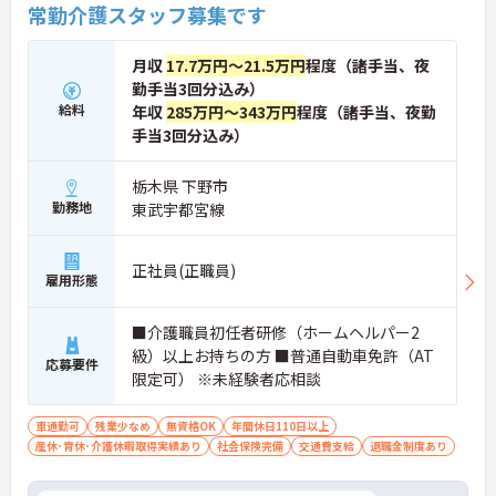
常勤介護スタッフ募集です
月収
17.7万円～21.5万円
程度（諸手当、夜
勤手当3回分込み）
給料
年収
285万円～343万円
程度（諸手当、夜勤
手当3回分込み）
栃木県 下野市
勤務地
東武宇都宮線
正社員(正職員)
雇用形態
■介護職員初任者研修（ホームヘルパー2
級）以上お持ちの方 ■普通自動車免許（AT
応募要件
限定可） ※未経験者応相談
車通勤可
残業少なめ
無資格OK
年間休日110日以上
産休･育休･介護休暇取得実績あり
社会保険完備
交通費支給
退職金制度あり