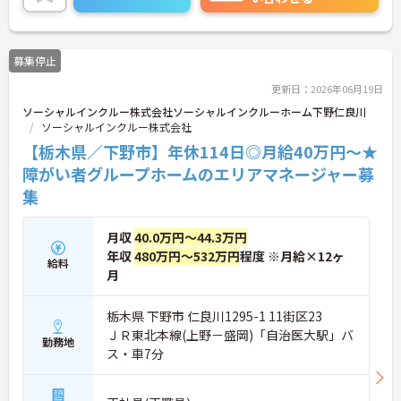
活躍中で、未経験や無資格の方でも安心してスター
トできるよう、先輩スタッフが丁寧にサポートしま
す。昇給の機会は年2回あり、頑張りが評価される環
募集停止
境です。正社員登用制度や産休・育休制度も整って
いるため、ライフステージに合わせて長く働き続け
更新日：2026年06月19日
られます。介護に挑戦したい方や、空いた時間を有
ソーシャルインクルー株式会社ソーシャルインクルーホーム下野仁良川
効活用したい方におすすめです。ご興味のある方は
ソーシャルインクルー株式会社
詳細等をお伝えしますので、お気軽にお問い合わせ
ください。
【栃木県／下野市】年休114日◎月給40万円～★
障がい者グループホームのエリアマネージャー募
集
月収
40.0万円～44.3万円
年収
480万円～532万円
程度 ※月給×12ヶ
給料
月
栃木県 下野市 仁良川1295-1 11街区23
ＪＲ東北本線(上野－盛岡)「自治医大駅」バ
勤務地
ス・車7分