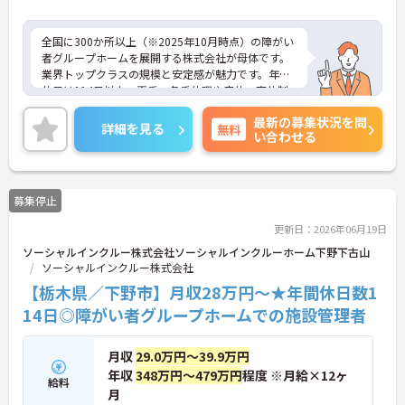
全国に300か所以上（※2025年10月時点）の障がい
者グループホームを展開する株式会社が母体です。
業界トップクラスの規模と安定感が魅力です。年間
休日は114日以上、夏季・冬季休暇や産休・育休制
度もしっかり整っており、プライベートとの両立も
最新の募集状況を問
可能。これまでのご経験を活かし、新しいキャリア
詳細を見る
無料
い合わせる
を築きたい方、ぜひご応募ください。20代から60代
まで、幅広い年代の方が活躍できる職場です。ご興
味のある方は詳細等をお伝えしますので、お気軽に
お問い合わせください。
募集停止
更新日：2026年06月19日
ソーシャルインクルー株式会社ソーシャルインクルーホーム下野下古山
ソーシャルインクルー株式会社
【栃木県／下野市】月収28万円～★年間休日数1
14日◎障がい者グループホームでの施設管理者
月収
29.0万円～39.9万円
年収
348万円～479万円
程度 ※月給×12ヶ
給料
月