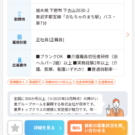
栃木県 下野市 下古山2030-2
東武宇都宮線「おもちゃのまち駅」バス・
勤務地
車7分
正社員(正職員)
雇用形態
■ブランクOK ■介護職員初任者研修（旧
ヘルパー2級）以上 ■実務経験2年以上（介
応募要件
護、医療、看護いずれか） ■普通自動車運
転免許(AT限定可) ※管理業務に就かれて
いた方歓迎
管理職求人
車通勤可
年間休日110日以上
社会保険完備
交通費支給
全国に300か所以上（※2025年10月時点）の障がい
者グループホームを展開する株式会社が母体です。
業界トップクラスの規模と安定感が魅力です。年間
休日は114日以上、夏季・冬季休暇や産休・育休制
度もしっかり整っており、プライベートとの両立も
最新の募集状況を問
可能。これまでのご経験を活かし、新しいキャリア
詳細を見る
無料
い合わせる
を築きたい方、ぜひご応募ください。20代から60代