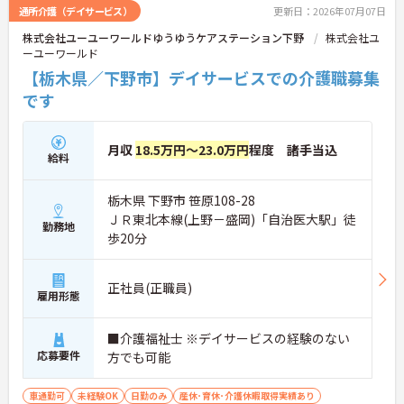
通所介護（デイサービス）
更新日：2026年07月07日
株式会社ユーユーワールドゆうゆうケアステーション下野
株式会社ユ
ーユーワールド
【栃木県／下野市】デイサービスでの介護職募集
です
月収
18.5万円～23.0万円
程度 諸手当込
給料
栃木県 下野市 笹原108-28
ＪＲ東北本線(上野－盛岡)「自治医大駅」徒
勤務地
歩20分
正社員(正職員)
雇用形態
■介護福祉士 ※デイサービスの経験のない
応募要件
方でも可能
車通勤可
未経験OK
日勤のみ
産休･育休･介護休暇取得実績あり