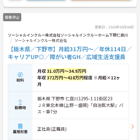
まで、幅広い年代の方が活躍できる職場です。ご興
味のある方は詳細等をお伝えしますので、お気軽に
お問い合わせください。
募集停止
更新日：2026年06月08日
ソーシャルインクルー株式会社ソーシャルインクルーホーム下野仁良川
ソーシャルインクルー株式会社
【栃木県／下野市】月給31万円～／年休114日／
キャリアUP◎／障がい者GH／広域生活支援員
月収
31.0万円～34.9万円
年収
372万円～418万円
程度 ※月給×12ヶ
給料
月
栃木県 下野市 仁良川1295-1 11街区23
ＪＲ東北本線(上野－盛岡)「自治医大駅」バ
勤務地
ス・車7分
正社員(正職員)
雇用形態