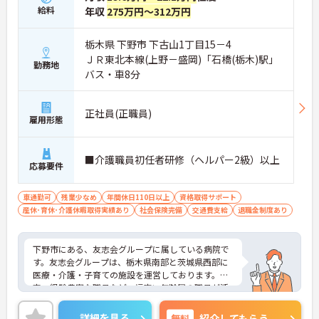
給料
年収
275万円～312万円
栃木県 下野市 下古山1丁目15－4
ＪＲ東北本線(上野－盛岡)「石橋(栃木)駅」
勤務地
バス・車8分
正社員(正職員)
雇用形態
■介護職員初任者研修（ヘルパー2級）以上
応募要件
車通勤可
残業少なめ
年間休日110日以上
資格取得サポート
産休･育休･介護休暇取得実績あり
社会保険完備
交通費支給
退職金制度あり
下野市にある、友志会グループに属している病院で
す。友志会グループは、栃木県南部と茨城県西部に
医療・介護・子育ての施設を運営しております。新
卒～経験豊富な職員など、幅広い年齢層の職員が活
躍しています。様々な職種（医師、看護師、薬剤
師、介護士、メディカルソーシャルワーカー、リハ
詳細を見る
無料
紹介してもらう