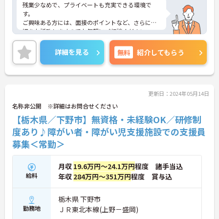
残業少なめで、プライベートも充実できる環境で
す。
ご興味ある方には、面接のポイントなど、さらに詳
細をお話致しますのでお気軽にご相談ください。
詳細を見る
無料
紹介してもらう
更新日：2024年05月14日
名称非公開 ※詳細はお問合せください
【栃木県／下野市】無資格・未経験OK／研修制
度あり♪障がい者・障がい児支援施設での支援員
募集＜常勤＞
月収
19.6万円～24.1万円
程度 諸手当込
給料
年収
284万円～351万円
程度 賞与込
栃木県 下野市
勤務地
ＪＲ東北本線(上野－盛岡)