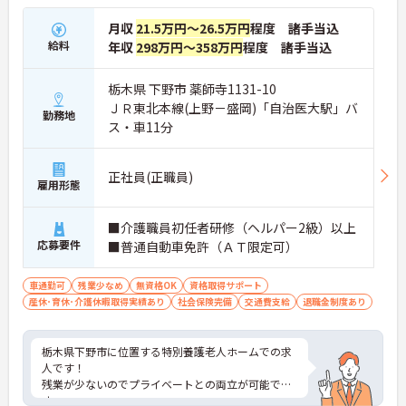
月収
21.5万円～26.5万円
程度 諸手当込
給料
年収
298万円～358万円
程度 諸手当込
栃木県 下野市 薬師寺1131-10
ＪＲ東北本線(上野－盛岡)「自治医大駅」バ
勤務地
ス・車11分
正社員(正職員)
雇用形態
■介護職員初任者研修（ヘルパー2級）以上
応募要件
■普通自動車免許（ＡＴ限定可）
車通勤可
残業少なめ
無資格OK
資格取得サポート
産休･育休･介護休暇取得実績あり
社会保険完備
交通費支給
退職金制度あり
栃木県下野市に位置する特別養護老人ホームでの求
人です！
残業が少ないのでプライベートとの両立が可能で
す。