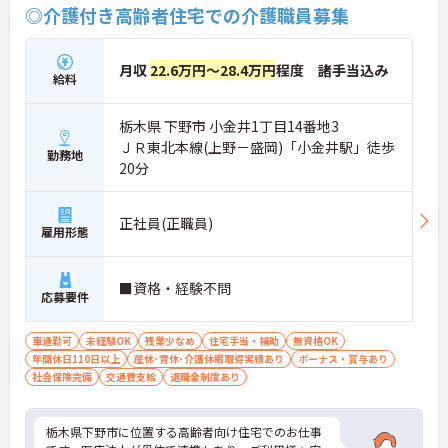
◎介護付き高齢者住宅での介護職員募集
プの道筋が用意されています。急成長中の企業であ
るためポストも豊富にあり、専門性を高めながらマ
ネジメント職への挑戦も視野に入れていただけま
す。
月収
22.6万円～28.4万円
程度 諸手当込み
給料
・年間休日114日、残業月平均10時間程度という就
業環境に加え、産前産後休暇や育児休暇制度がしっ
かりと整備されています。オンとオフの切り替えを
栃木県 下野市 小金井1丁目14番地3
明確にし、心身ともに充実した状態で長くご活躍い
ＪＲ東北本線(上野－盛岡)「小金井駅」徒歩
ただけます。
勤務地
20分
・グループホーム一棟あたりの入居者様20名定員を
常時2～4名のスタッフで支援、国基準を上回る人員
配置や夜間複数名体制が敷かれているため、業務に
正社員(正職員)
追われることなくご利用者様のペースに合わせたサ
雇用形態
ポートが可能です。施設も専用設計で働きやすく、
ご自身の理想とする福祉を実践できる環境が整って
います。
■資格・経験不問
応募要件
車通勤可
未経験OK
残業少なめ
住宅手当・補助
無資格OK
年間休日110日以上
産休･育休･介護休暇取得実績あり
ボーナス・賞与あり
社会保険完備
交通費支給
退職金制度あり
栃木県下野市に位置する高齢者向け住宅でのお仕事