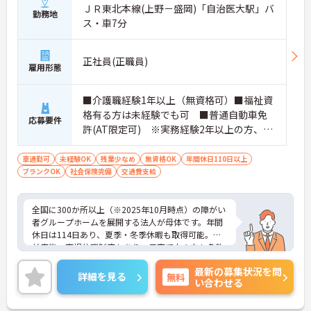
ＪＲ東北本線(上野－盛岡)「自治医大駅」バ
勤務地
ス・車7分
正社員(正職員)
雇用形態
■介護職経験1年以上（無資格可）■福祉資
格有る方は未経験でも可 ■普通自動車免
応募要件
許(AT限定可) ※実務経験2年以上の方、障
がい者福祉に関する経験をお持ちの方大歓
迎
車通勤可
未経験OK
残業少なめ
無資格OK
年間休日110日以上
ブランクOK
社会保険完備
交通費支給
全国に300か所以上（※2025年10月時点）の障がい
者グループホームを展開する法人が母体です。年間
休日は114日あり、夏季・冬季休暇も取得可能。産
前産後・育児休暇制度もあり、子育て中の方も多数
活躍中で、ワークライフバランスを大切にしながら
最新の募集状況を問
働ける環境が整っています。研修制度や外部勉強会
詳細を見る
無料
い合わせる
の受講支援もあり、スキルアップもしっかりサポー
ト。将来的には管理者やエリアマネージャーへのキ
ャリアアップも目指せます。20代から60代まで幅広