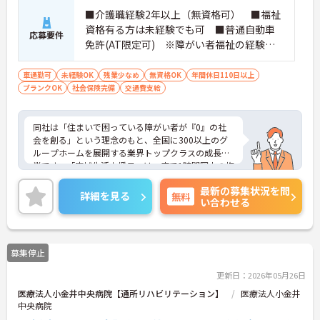
■介護職経験2年以上（無資格可） ■福祉
資格有る方は未経験でも可 ■普通自動車
応募要件
免許(AT限定可) ※障がい者福祉の経験は
不問です。※実務経験2年以上の方、障がい
者福祉に関する経験をお持ちの方大歓迎
車通勤可
未経験OK
残業少なめ
無資格OK
年間休日110日以上
ブランクOK
社会保険完備
交通費支給
同社は「住まいで困っている障がい者が『0』の社
会を創る」という理念のもと、全国に300以上のグ
ループホームを展開する業界トップクラスの成長企
業です。「広域生活支援員」は、車で1時間圏内の複
数施設を横断的に担当し、現場支援とパートスタッ
最新の募集状況を問
フのサポートを行うハイクラスなポジションです。
詳細を見る
無料
い合わせる
最新設備とバリアフリーが完備され、スタッフの身
体的負担が少なく、広域手当5万円が付与されるこ
とで高い給与水準を実現しています。年間休日114
日の確保や、献立・レシピの完全標準化による業務
募集停止
効率化など、ワークライフバランスを保ちながら定
年70歳まで長期的に活躍できる制度が盤石に整って
更新日：2026年05月26日
います。複数施設を経験することで培われるマネジ
医療法人小金井中央病院【通所リハビリテーション】
医療法人小金井
メント視点は、将来的なエリアマネージャーへのキ
中央病院
ャリアアップにも直結しており、最新の環境で専門
性を発揮したいプロフェッショナルの方にお勧めで