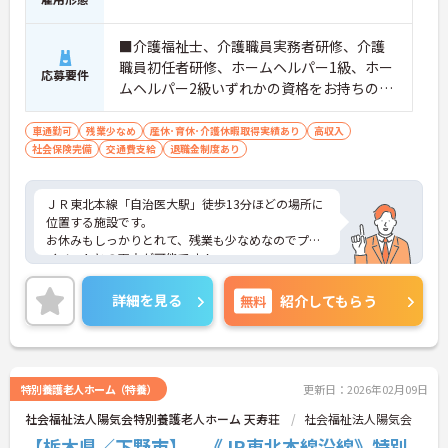
■介護福祉士、介護職員実務者研修、介護
職員初任者研修、ホームヘルパー1級、ホー
応募要件
ムヘルパー2級いずれかの資格をお持ちの方
※高齢者介護業務の経験のある方優遇
車通勤可
残業少なめ
産休･育休･介護休暇取得実績あり
高収入
社会保険完備
交通費支給
退職金制度あり
ＪＲ東北本線「自治医大駅」徒歩13分ほどの場所に
位置する施設です。
お休みもしっかりとれて、残業も少なめなのでプラ
イベートとの両立が可能です！
ご興味ある方には、面接のポイントなど、さらに詳
細をお話致しますのでお気軽にご相談ください。
詳細を見る
無料
紹介してもらう
特別養護老人ホーム（特養）
更新日：2026年02月09日
社会福祉法人陽気会特別養護老人ホーム 天寿荘
社会福祉法人陽気会
【栃木県／下野市】 《JR東北本線沿線》特別