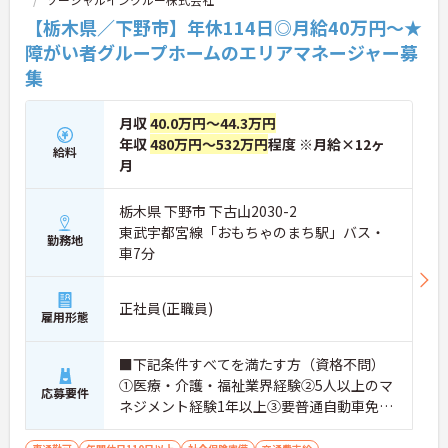
【栃木県／下野市】年休114日◎月給40万円～★
障がい者グループホームのエリアマネージャー募
集
月収
40.0万円～44.3万円
年収
480万円～532万円
程度 ※月給×12ヶ
給料
月
栃木県 下野市 下古山2030-2
東武宇都宮線「おもちゃのまち駅」バス・
勤務地
車7分
正社員(正職員)
雇用形態
■下記条件すべてを満たす方（資格不問）
①医療・介護・福祉業界経験②5人以上のマ
応募要件
ネジメント経験1年以上③要普通自動車免許
（AT限定可）※介護業界に関する有資格者