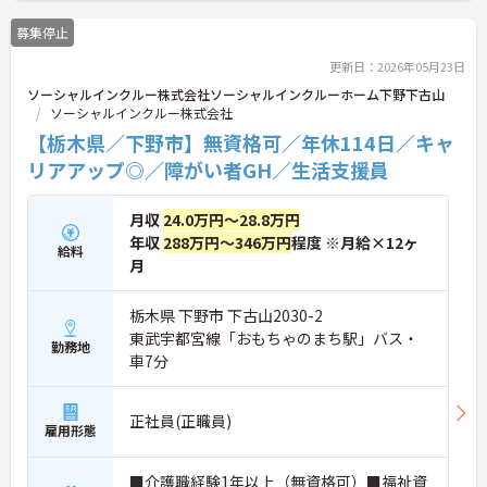
い年代のスタッフが活躍しており、和やかな雰囲気
募集停止
の職場です。介護経験を活かしたい方、福祉の資格
をお持ちの方、安定した法人でキャリアを築きたい
更新日：2026年05月23日
方におすすめです。
ソーシャルインクルー株式会社ソーシャルインクルーホーム下野下古山
ソーシャルインクルー株式会社
★おすすめPOINT★
・生活支援員からスタートし、サービス管理責任者
【栃木県／下野市】無資格可／年休114日／キャ
やエリアマネージャーへと続く明確なステップアッ
リアアップ◎／障がい者GH／生活支援員
プの道筋が用意されています。急成長中の企業であ
るためポストも豊富にあり、専門性を高めながらマ
ネジメント職への挑戦も視野に入れていただけま
月収
24.0万円～28.8万円
す。
年収
288万円～346万円
程度 ※月給×12ヶ
給料
・年間休日114日、残業月平均10時間程度という就
月
業環境に加え、産前産後休暇や育児休暇制度がしっ
かりと整備されています。オンとオフの切り替えを
明確にし、心身ともに充実した状態で長くご活躍い
栃木県 下野市 下古山2030-2
ただけます。
東武宇都宮線「おもちゃのまち駅」バス・
勤務地
・グループホーム一棟あたりの入居者様20名定員を
車7分
常時2～4名のスタッフで支援、国基準を上回る人員
配置や夜間複数名体制が敷かれているため、業務に
追われることなくご利用者様のペースに合わせたサ
正社員(正職員)
ポートが可能です。施設も専用設計で働きやすく、
雇用形態
ご自身の理想とする福祉を実践できる環境が整って
います。
■介護職経験1年以上（無資格可）■福祉資