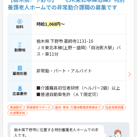
養護老人ホームでの非常勤介護職の募集です
時給
1,068円
～
給料
栃木県 下野市 薬師寺1131-10
ＪＲ東北本線(上野－盛岡)「自治医大駅」バ
勤務地
ス・車11分
非常勤・パート・アルバイト
雇用形態
■介護職員初任者研修（ヘルパー2級）以上
応募要件
■普通自動車免許（ＡＴ限定可）
車通勤可
資格取得サポート
産休･育休･介護休暇取得実績あり
社会保険完備
交通費支給
栃木県下野市に位置する特別養護老人ホームでの求
人です。