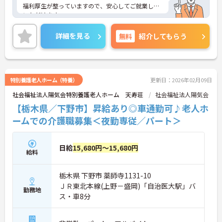
福利厚生が整っていますので、安心してご就業して
いただけます。
ご興味ある方はお気軽にお問い合わせ下さい。
詳細を見る
無料
紹介してもらう
特別養護老人ホーム（特養）
更新日：2026年02月09日
社会福祉法人陽気会特別養護老人ホーム 天寿荘
社会福祉法人陽気会
【栃木県／下野市】昇給あり◎車通勤可♪老人ホ
ームでの介護職募集＜夜勤専従／パート＞
日給
15,680円～15,680円
給料
栃木県 下野市 薬師寺1131-10
ＪＲ東北本線(上野－盛岡)「自治医大駅」バ
勤務地
ス・車8分