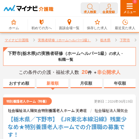
0
0
求人検索
会員登録
メニュー
ホーム
初めての方へ
面談会場一覧
保存した求人
最近見た求人
マイナビ介護職
実務者研修（ホームヘルパー1級）
栃木県
下野市
下野市(栃木県)の実務者研修（ホームヘルパー1級）
の求人・
転職一覧
20
この条件の介護・福祉求人数
非公開求人
件 ＋
おすすめ順
新着順
月収順
年収順
特別養護老人ホーム（特養）
更新日：2026年06月19日
社会福祉法人陽気会特別養護老人ホーム 天寿荘
社会福祉法人陽気会
【栃木県／下野市】《JR東北本線沿線》残業少
なめ★特別養護老人ホームでの介護職の募集で
す！