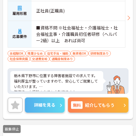
正社員(正職員)
雇用形態
■資格不問 ※社会福祉士・介護福祉士・社
会福祉主事・介護職員初任者研修（ヘルパ
応募要件
ー2級）以上 あれば尚可
未経験OK
残業少なめ
住宅手当・補助
無資格OK
研修制度あり
社会保険完備
交通費支給
退職金制度あり
栃木県下野市に位置する障害者施設での求人です。
福利厚生が整っていますので、安心してご就業して
いただけます。
無資格・未経験の方でも大歓迎です♪
賞与年3回支給と頑張りをきちんと評価していただ
けます！
詳細を見る
無料
紹介してもらう
ご興味のある方には、面接対策ポイントなど、さら
に詳細をお話しいたしますので、お気軽にご相談く
ださい。
募集停止