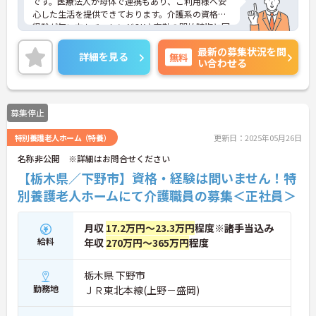
です。医療法人が母体で連携もあり、ご利用様へ安
心した生活を提供できております。介護系の資格や
経験が無い方もチャレンジOK♪夜勤の開始時期と回
数については業務の習熟度をみながら相談できるた
最新の募集状況を問
め安心です。賞与は4.2ヵ月の支給実績がありモチベ
詳細を見る
無料
い合わせる
ーションにもつながります。ご興味のある方には、
面接対策ポイントなど、さらに詳細をお話しいたし
ますのでお気軽にご相談ください！
募集停止
特別養護老人ホーム（特養）
更新日：2025年05月26日
名称非公開 ※詳細はお問合せください
【栃木県／下野市】資格・経験は問いません！特
別養護老人ホームにて介護職員の募集＜正社員＞
月収
17.2万円～23.3万円
程度※諸手当込み
給料
年収
270万円～365万円
程度
栃木県 下野市
勤務地
ＪＲ東北本線(上野－盛岡)