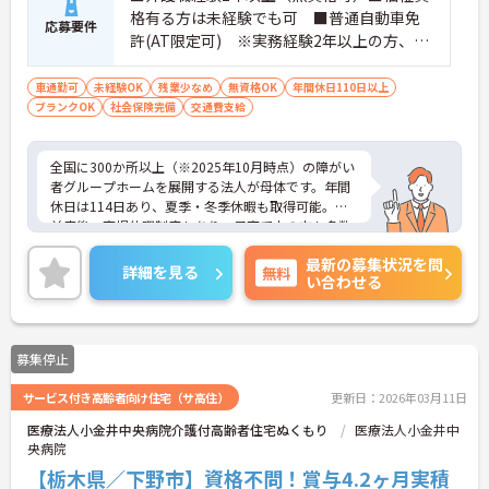
格有る方は未経験でも可 ■普通自動車免
応募要件
許(AT限定可) ※実務経験2年以上の方、障
がい者福祉に関する経験をお持ちの方大歓
迎
車通勤可
未経験OK
残業少なめ
無資格OK
年間休日110日以上
ブランクOK
社会保険完備
交通費支給
全国に300か所以上（※2025年10月時点）の障がい
者グループホームを展開する法人が母体です。年間
休日は114日あり、夏季・冬季休暇も取得可能。産
前産後・育児休暇制度もあり、子育て中の方も多数
活躍中で、ワークライフバランスを大切にしながら
最新の募集状況を問
働ける環境が整っています。研修制度や外部勉強会
詳細を見る
無料
い合わせる
の受講支援もあり、スキルアップもしっかりサポー
ト。将来的には管理者やエリアマネージャーへのキ
ャリアアップも目指せます。20代から60代まで幅広
い年代のスタッフが活躍しており、和やかな雰囲気
募集停止
の職場です。介護経験を活かしたい方、福祉の資格
をお持ちの方、安定した法人でキャリアを築きたい
サービス付き高齢者向け住宅（サ高住）
更新日：2026年03月11日
方におすすめです。
医療法人小金井中央病院介護付高齢者住宅ぬくもり
医療法人小金井中
★おすすめPOINT★
央病院
・生活支援員からスタートし、サービス管理責任者
【栃木県／下野市】資格不問！賞与4.2ヶ月実積
やエリアマネージャーへと続く明確なステップアッ