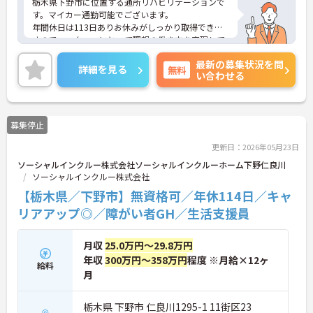
栃木県下野市に位置する通所リハビリテーションで
す。マイカー通勤可能でございます。
年間休日は113日ありお休みがしっかり取得できま
すので、スタッフにとって理想の働き方を実現して
います。
最新の募集状況を問
昇給や賞与制度があり頑張りが評価されてしっかり
詳細を見る
無料
い合わせる
と職員に還元されます。賞与は計4.2ヶ月分の支給実
績と嬉しい高待遇です。
ご興味のある方には、面接対策ポイントなど、さら
に詳細をお話しいたしますのでお気軽にご相談くだ
募集停止
さい！
更新日：2026年05月23日
ソーシャルインクルー株式会社ソーシャルインクルーホーム下野仁良川
ソーシャルインクルー株式会社
【栃木県／下野市】無資格可／年休114日／キャ
リアアップ◎／障がい者GH／生活支援員
月収
25.0万円～29.8万円
年収
300万円～358万円
程度 ※月給×12ヶ
給料
月
栃木県 下野市 仁良川1295-1 11街区23