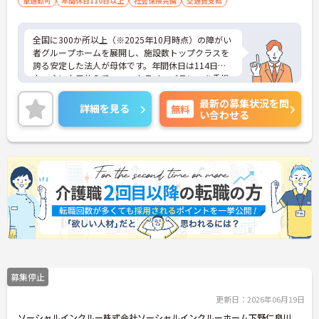
（介護職員初任者研修、介護福祉士な
車通勤可
年間休日110日以上
社会保険完備
交通費支給
ど）、営業経験（業種問わず）、障がい福
祉経験歓迎
全国に300か所以上（※2025年10月時点）の障がい
者グループホームを展開し、施設数トップクラスを
誇る安定した法人が母体です。年間休日は114日以
上、主に土日休みで、ワークライフバランスを重視
した働き方が可能です。産前産後・育児休暇制度も
最新の募集状況を問
あり、子育て世代も安心して働ける環境が整ってい
詳細を見る
無料
い合わせる
ます。一般社員研修や外部勉強会受講支援制度など
を通じて着実にスキルアップもできます。チームを
まとめ、メンバーの成長を後押しすることにやりが
いを感じる方、新しい挑戦に意欲的な方にぴったり
の職場です。ご興味のある方は詳細等をお伝えしま
すので、お気軽にお問い合わせください。
募集停止
更新日：2026年06月19日
ソーシャルインクルー株式会社ソーシャルインクルーホーム下野仁良川