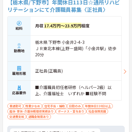
【栃木県/下野市】年間休日113日☆通所リハビ
す。
リテーションにて介護職員募集〈正社員〉
★おすすめPOINT★
・広域支援員として複数のホームを巡るため、各ホ
月収
17.4万円～23.9万円
程度
ームのパートスタッフの教育やサポートにも携わる
給料
ことができ、現場の介助業務にとどまらず、施設運
営や人材育成の視点を養うことで、将来のエリアマ
栃木県 下野市 小金井2-4-3
ネージャー候補としてのステップアップに直結しま
す。
ＪＲ東北本線(上野－盛岡)「小金井駅」徒歩
勤務地
・定年70歳、再雇用75歳までという業界屈指の制度
20分
があり、20代から60代まで幅広い年代が活躍してい
ます。年間休日も114日確保されているため、無理
なく長期的なキャリアを築いていただけます。
正社員(正職員)
雇用形態
・全施設がバリアフリー設計かつ最新設備を備えて
おり、清潔感にあふれた美しい環境です。ハード面
に加え、ソフト面でも「献立の事前決定・レシピ完
■介護職員初任者研修（ヘルパー2級）以
備」により現場の負担が大幅に軽減されています。
応募要件
上、介護福祉士 いずれか ■経験不問
ご利用者様の安全性はもちろん、働くスタッフにと
っても身体的負担が少なく、高いモチベーションを
保って業務に集中できます。
車通勤可
残業少なめ
住宅手当・補助
日勤のみ
年間休日110日以上
産休･育休･介護休暇取得実績あり
ボーナス・賞与あり
社会保険完備
交通費支給
退職金制度あり