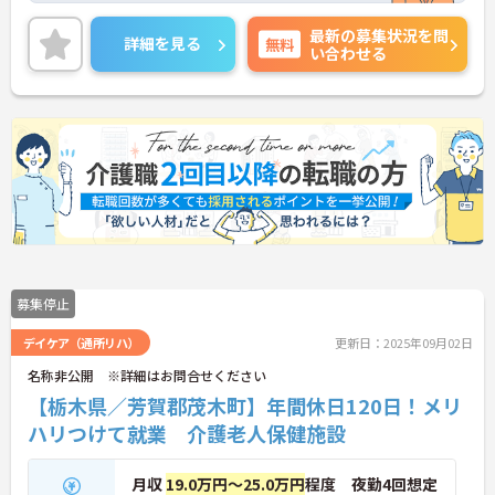
と職員に還元されます。
最新の募集状況を問
ご興味のある方には、面接対策ポイントなど、さら
詳細を見る
無料
い合わせる
に詳細をお話しいたしますのでお気軽にご相談くだ
さい！
募集停止
デイケア（通所リハ）
更新日：2025年09月02日
名称非公開 ※詳細はお問合せください
【栃木県／芳賀郡茂木町】年間休日120日！メリ
ハリつけて就業 介護老人保健施設
月収
19.0万円～25.0万円
程度 夜勤4回想定