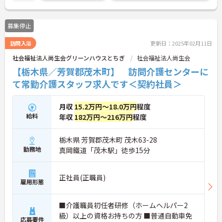
募集停止
訪問入浴
更新日：2025年02月11日
社会福祉法人尚生会グリーンハウスとちぎ
社会福祉法人尚生会
【栃木県／芳賀郡茂木町】 訪問介護センターに
て常勤介護スタッフ求人です＜契約社員＞
月収
15.2万円～18.0万円
程度
給料
年収
182万円～216万円
程度
栃木県 芳賀郡茂木町 茂木63-28
勤務地
真岡鐵道「茂木駅」徒歩15分
正社員(正職員)
雇用形態
■介護職員初任者研修（ホームヘルパー2
級）以上の資格お持ちの方 ■普通自動車免
応募要件