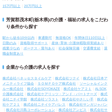
15万円以上
20万円以上
芳賀郡茂木町(栃木県)の介護・福祉の求人をこだわ
り条件から探す
駅から徒歩10分以内
車通勤可
無資格OK
年間休日110日以上
日勤のみ
資格取得サポート
産休･育休･介護休暇取得実績あり
残業少なめ
ボーナス・賞与あり
社会保険完備
交通費支給
退
職金制度あり
企業から介護の求人を探す
株式会社ベネッセスタイルケア
株式会社ツクイ
株式会社日本ア
メニティライフ協会
ＳＯＭＰＯケア株式会社
ソーシャルインク
ルー株式会社
株式会社SOYOKAZE
株式会社ケア２１
ALSOK
介護株式会社
株式会社ケアリッツ・アンド・パートナーズ
株式
会社ニチイ学館
株式会社ソラスト
株式会社やさしい手
株式会
社ケア２１
株式会社ニチイケアパレス
株式会社サンガジャパン
株式会社川島コーポレーション
株式会社アンビス
株式会社サ