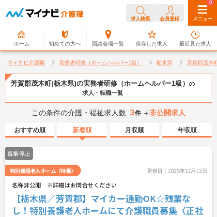
0
0
求人検索
会員登録
メニュー
ホーム
初めての方へ
面談会場一覧
保存した求人
最近見た求人
マイナビ介護職
実務者研修（ホームヘルパー1級）
栃木県
芳賀郡茂木
芳賀郡茂木町(栃木県)の実務者研修（ホームヘルパー1級）
の
求人・転職一覧
3
この条件の介護・福祉求人数
非公開求人
件 ＋
おすすめ順
新着順
月収順
年収順
募集停止
特別養護老人ホーム（特養）
更新日：2025年12月12日
名称非公開 ※詳細はお問合せください
【栃木県／芳賀郡】マイカー通勤OK☆残業な
し！特別養護老人ホームにて介護職員募集〈正社