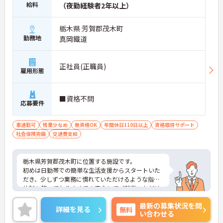
給料
（夜勤経験者2年以上）
栃木県 芳賀郡茂木町
勤務地
真岡鐵道
正社員(正職員)
雇用形態
■資格不問
応募要件
車通勤可
残業少なめ
無資格OK
年間休日110日以上
資格取得サポート
社会保険完備
交通費支給
栃木県芳賀郡茂木町に位置する施設です。
初めは日勤帯での簡単な生活支援からスタートいた
だき、少しずつ業務に慣れていただけるような指導
体制も整っておりますでの安心してご就業いただけ
ます。
最新の募集状況を問
ご興味のある方は是非お気軽にお問い合わせくださ
詳細を見る
無料
い合わせる
い。