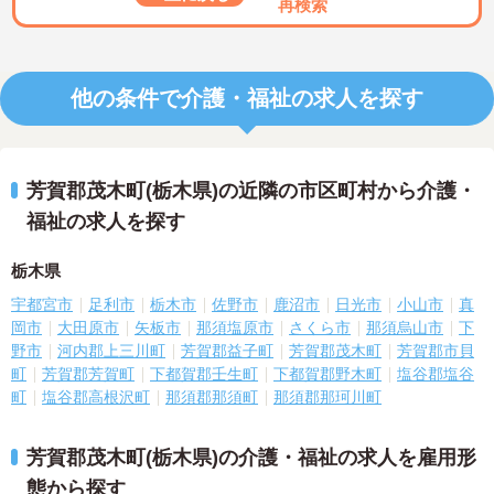
再検索
他の条件で介護・福祉の求人を探す
芳賀郡茂木町(栃木県)の近隣の市区町村から介護・
福祉の求人を探す
栃木県
宇都宮市
足利市
栃木市
佐野市
鹿沼市
日光市
小山市
真
岡市
大田原市
矢板市
那須塩原市
さくら市
那須烏山市
下
野市
河内郡上三川町
芳賀郡益子町
芳賀郡茂木町
芳賀郡市貝
町
芳賀郡芳賀町
下都賀郡壬生町
下都賀郡野木町
塩谷郡塩谷
町
塩谷郡高根沢町
那須郡那須町
那須郡那珂川町
芳賀郡茂木町(栃木県)の介護・福祉の求人を雇用形
態から探す