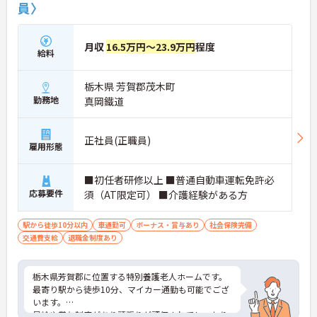
員〉
月収
16.5万円～23.9万円
程度
給料
栃木県 芳賀郡茂木町
勤務地
真岡鐵道
正社員(正職員)
雇用形態
■初任者研修以上 ■普通自動車運転免許必
応募要件
須（AT限定可） ■介護経験がある方
駅から徒歩10分以内
車通勤可
ボーナス・賞与あり
社会保険完備
交通費支給
退職金制度あり
栃木県芳賀郡に位置する特別養護老人ホームです。
最寄り駅から徒歩10分、マイカー通勤も可能でござ
います。
昇給や賞与制度があり頑張りが評価されてしっかり