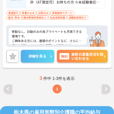
許（AT限定可）お持ちの方 ※未経験者応相
談
車通勤可
残業少なめ
日勤のみ
資格取得サポート
産休･育休･介護休暇取得実績あり
社会保険完備
退職金制度あり
夜勤なし、日勤のみの為プライベートも充実できる
環境です。
ご興味ある方には、面接のポイントなど、さらに詳
細をお話致しますのでお気軽にご相談ください。
最新の募集状況を問
詳細を見る
無料
い合わせる
3
件中 1-3件を表示
1
栃木県の雇用形態別介護職の平均給与