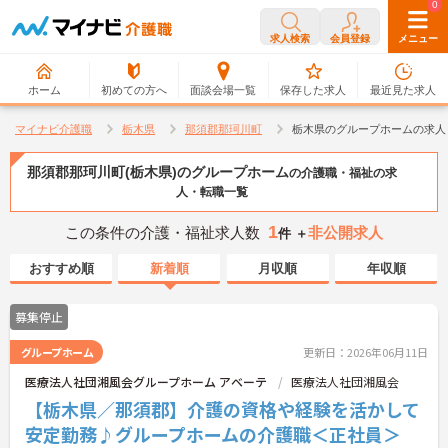
0
0
求人検索
会員登録
メニュー
ホーム
初めての方へ
面談会場一覧
保存した求人
最近見た求人
マイナビ介護職
栃木県
那須郡那珂川町
栃木県のグループホームの求人
那須郡那珂川町(栃木県)のグループホーム
の介護職・福祉の求
人・転職一覧
1
この条件の介護・福祉求人数
非公開求人
件 ＋
おすすめ順
新着順
月収順
年収順
募集停止
グループホーム
更新日：2026年06月11日
医療法人社団湘風会グループホーム アベーテ
医療法人社団湘風会
【栃木県／那須郡】介護の資格や経験を活かして
安定勤務♪グループホームの介護職＜正社員＞