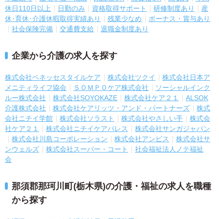
休日110日以上
日勤のみ
資格取得サポート
研修制度あり
産
休･育休･介護休暇取得実績あり
残業少なめ
ボーナス・賞与あり
社会保険完備
交通費支給
退職金制度あり
企業から介護の求人を探す
株式会社ベネッセスタイルケア
株式会社ツクイ
株式会社日本ア
メニティライフ協会
ＳＯＭＰＯケア株式会社
ソーシャルインク
ルー株式会社
株式会社SOYOKAZE
株式会社ケア２１
ALSOK
介護株式会社
株式会社ケアリッツ・アンド・パートナーズ
株式
会社ニチイ学館
株式会社ソラスト
株式会社やさしい手
株式会
社ケア２１
株式会社ニチイケアパレス
株式会社サンガジャパン
株式会社川島コーポレーション
株式会社アンビス
株式会社サ
ンウェルズ
株式会社スーパー・コート
社会福祉法人ノテ福祉
会
那須郡那珂川町(栃木県)の介護・福祉の求人を職種
から探す