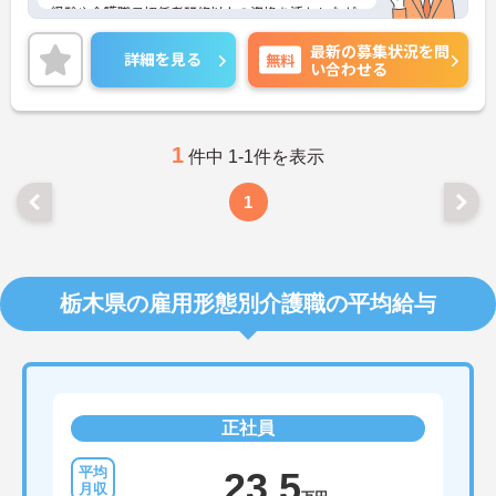
経験や介護職員初任者研修以上の資格を活かしなが
ら働けるので、新たなスキルアップなども…！ご興
最新の募集状況を問
味のある方には、面接対策ポイントなどさらに詳細
詳細を見る
無料
い合わせる
をお話いたしますので、お気軽にご相談ください。
1
件中 1-1件を表示
1
栃木県の雇用形態別介護職の平均給与
正社員
23.5