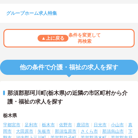
グループホーム求人特集
条件を変更して
▲上に戻る
再検索
他の条件で介護・福祉の求人を探す
那須郡那珂川町(栃木県)の近隣の市区町村から介
護・福祉の求人を探す
栃木県
宇都宮市
足利市
栃木市
佐野市
鹿沼市
日光市
小山市
真
岡市
大田原市
矢板市
那須塩原市
さくら市
那須烏山市
下
野市
河内郡上三川町
芳賀郡益子町
芳賀郡茂木町
芳賀郡市貝