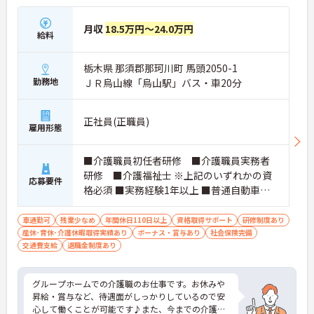
月収
18.5万円～24.0万円
給料
栃木県 那須郡那珂川町 馬頭2050-1
勤務地
ＪＲ烏山線「烏山駅」バス・車20分
正社員(正職員)
雇用形態
■介護職員初任者研修 ■介護職員実務者
研修 ■介護福祉士 ※上記のいずれかの資
応募要件
格必須 ■実務経験1年以上 ■普通自動車運
転免許(AT限定可) 必須
車通勤可
残業少なめ
年間休日110日以上
資格取得サポート
研修制度あり
産休･育休･介護休暇取得実績あり
ボーナス・賞与あり
社会保険完備
交通費支給
退職金制度あり
グループホームでの介護職のお仕事です。お休みや
昇給・賞与など、待遇面がしっかりしているので安
心して働くことが可能です♪また、今までの介護職