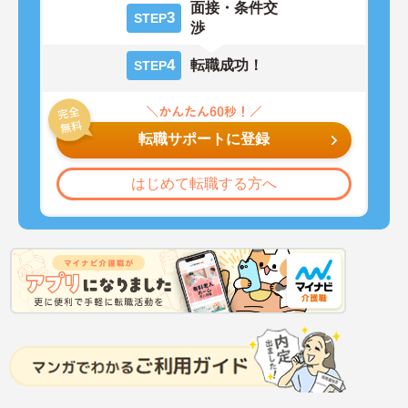
面接・条件交
3
STEP
渉
4
転職成功！
STEP
転職サポートに登録
はじめて転職する方へ