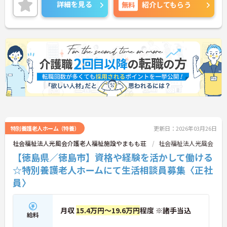
詳細をお話しいたしますのでお気軽にご相談くださ
詳細を見る
無料
紹介してもらう
い。
特別養護老人ホーム（特養）
更新日：2026年03月26日
社会福祉法人光風会介護老人福祉施設やまもも荘
社会福祉法人光風会
【徳島県／徳島市】資格や経験を活かして働ける
☆特別養護老人ホームにて生活相談員募集〈正社
員〉
月収
15.4万円～19.6万円
程度 ※諸手当込
給料