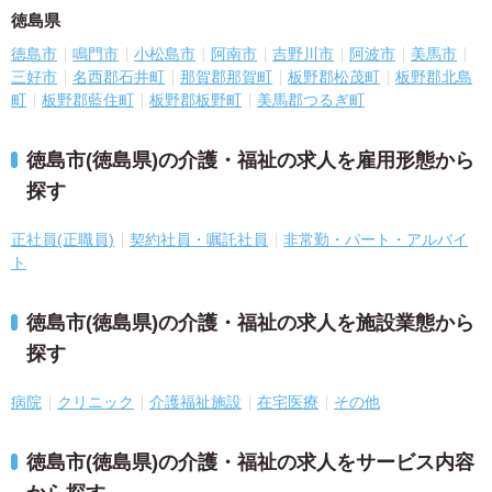
徳島県
徳島市
鳴門市
小松島市
阿南市
吉野川市
阿波市
美馬市
三好市
名西郡石井町
那賀郡那賀町
板野郡松茂町
板野郡北島
町
板野郡藍住町
板野郡板野町
美馬郡つるぎ町
徳島市(徳島県)の介護・福祉の求人を雇用形態から
探す
正社員(正職員)
契約社員・嘱託社員
非常勤・パート・アルバイ
ト
徳島市(徳島県)の介護・福祉の求人を施設業態から
探す
病院
クリニック
介護福祉施設
在宅医療
その他
徳島市(徳島県)の介護・福祉の求人をサービス内容