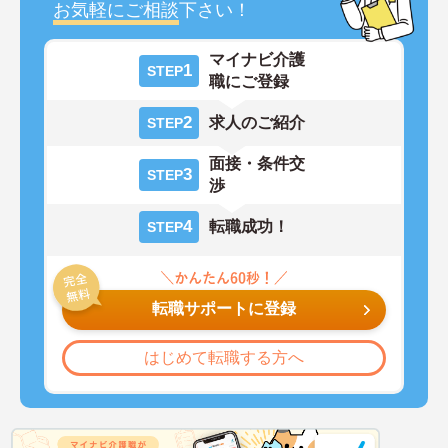
お気軽にご相談
下さい！
マイナビ介護
1
STEP
職にご登録
2
求人のご紹介
STEP
面接・条件交
3
STEP
渉
4
転職成功！
STEP
転職サポートに登録
はじめて転職する方へ