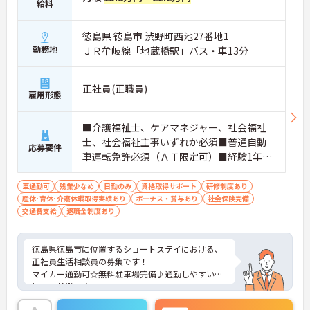
給料
徳島県 徳島市 渋野町西池27番地1
勤務地
ＪＲ牟岐線「地蔵橋駅」バス・車13分
正社員(正職員)
雇用形態
■介護福祉士、ケアマネジャー、社会福祉
士、社会福祉主事いずれか必須■普通自動
応募要件
車運転免許必須（ＡＴ限定可）■経験1年以
上必須
車通勤可
残業少なめ
日勤のみ
資格取得サポート
研修制度あり
産休･育休･介護休暇取得実績あり
ボーナス・賞与あり
社会保険完備
交通費支給
退職金制度あり
徳島県徳島市に位置するショートステイにおける、
正社員生活相談員の募集です！
マイカー通勤可☆無料駐車場完備♪通勤しやすい環
境での就業です！
ご興味ある方には、面接対策ポイントなど、さらに