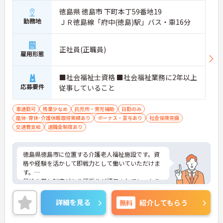
徳島県 徳島市 下町本丁59番地19
勤務地
ＪＲ徳島線「府中(徳島)駅」バス・車16分
正社員(正職員)
雇用形態
■社会福祉士資格 ■社会福祉業務に2年以上
応募要件
従事していること
車通勤可
残業少なめ
託児所・育児補助
日勤のみ
産休･育休･介護休暇取得実績あり
ボーナス・賞与あり
社会保険完備
交通費支給
退職金制度あり
徳島県徳島市に位置する介護老人福祉施設です。資
格や経験を活かして即戦力として働いていただけま
す。
昇給や賞与制度があり頑張りが評価されてしっかり
と職員に還元されます。
日勤のみで残業は月平均1時間ですので、勤務終了
詳細を見る
無料
紹介してもらう
後の予定も立てやすいです。
ご興味のある方には、面接対策ポイントなど、さら