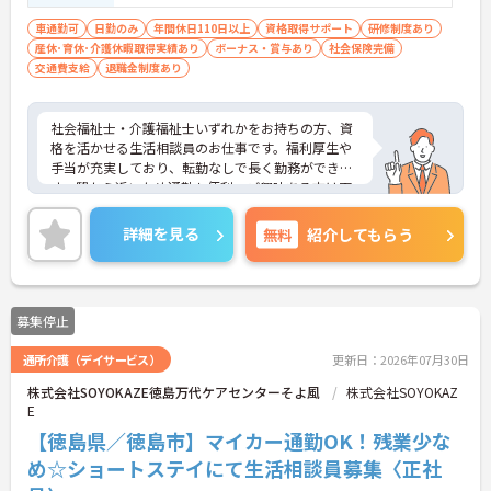
車通勤可
日勤のみ
年間休日110日以上
資格取得サポート
研修制度あり
産休･育休･介護休暇取得実績あり
ボーナス・賞与あり
社会保険完備
交通費支給
退職金制度あり
社会福祉士・介護福祉士いずれかをお持ちの方、資
格を活かせる生活相談員のお仕事です。福利厚生や
手当が充実しており、転勤なしで長く勤務ができま
す。駅から近いため通勤も便利。ご興味ある方は面
接ポイントをお伝えしますので、お気軽にご連絡く
ださい。
詳細を見る
無料
紹介してもらう
募集停止
通所介護（デイサービス）
更新日：2026年07月30日
株式会社SOYOKAZE徳島万代ケアセンターそよ風
株式会社SOYOKAZ
E
【徳島県／徳島市】マイカー通勤OK！残業少な
め☆ショートステイにて生活相談員募集〈正社