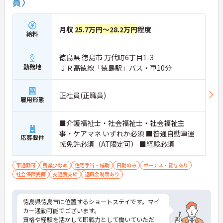
員〉
月収
25.7万円～28.2万円
程度
給料
徳島県 徳島市 万代町6丁目1-3
勤務地
ＪＲ高徳線「徳島駅」バス・車10分
正社員(正職員)
雇用形態
■介護福祉士・社会福祉士・社会福祉主
事・ケアマネ いずれか必須 ■普通自動車運
応募要件
転免許必須（AT限定可） ■経験必須
車通勤可
残業少なめ
住宅手当・補助
日勤のみ
ボーナス・賞与あり
社会保険完備
交通費支給
退職金制度あり
徳島県徳島市に位置するショートステイです。マイ
カー通勤可能でございます。
資格や経験を活かして即戦力として働いていただけ