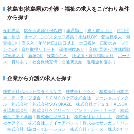
徳島市(徳島県)の介護・福祉の求人をこだわり条件
から探す
夜勤専従
駅から徒歩10分以内
車通勤可
寮・借り上げ
住宅手
当・補助
オープニングスタッフ募集
未経験OK
管理職求人
無
資格OK
高収入
年間休日110日以上
土日祝休
日勤のみ
ブラ
ンクOK
資格取得サポート
研修制度あり
産休･育休･介護休暇取
得実績あり
新卒OK
残業少なめ
託児所・育児補助あり
ボーナ
ス・賞与あり
社会保険完備
交通費支給
退職金制度あり
企業から介護の求人を探す
株式会社ベネッセスタイルケア
株式会社ツクイ
株式会社日本ア
メニティライフ協会
ＳＯＭＰＯケア株式会社
ソーシャルインク
ルー株式会社
株式会社SOYOKAZE
株式会社ケア２１
ALSOK
介護株式会社
株式会社ケアリッツ・アンド・パートナーズ
株式
会社ニチイ学館
株式会社ソラスト
株式会社やさしい手
株式会
社ケア２１
株式会社ニチイケアパレス
株式会社サンガジャパン
株式会社川島コーポレーション
株式会社アンビス
株式会社サ