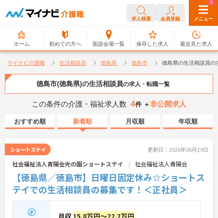
0
0
求人検索
会員登録
メニュー
ホーム
初めての方へ
面談会場一覧
保存した求人
最近見た求人
マイナビ介護職
生活相談員
徳島県
徳島市
徳島県の生活相談員の
徳島市(徳島県)の生活相談員
の求人・転職一覧
4
この条件の介護・福祉求人数
非公開求人
件 ＋
おすすめ順
新着順
月収順
年収順
ショートステイ
更新日：2026年06月29日
社会福祉法人青陽会光の園ショートステイ
社会福祉法人青陽会
【徳島県／徳島市】日曜日固定休み☆ショートス
テイでの生活相談員の募集です！＜正社員＞
月収
15.8万円～22.2万円