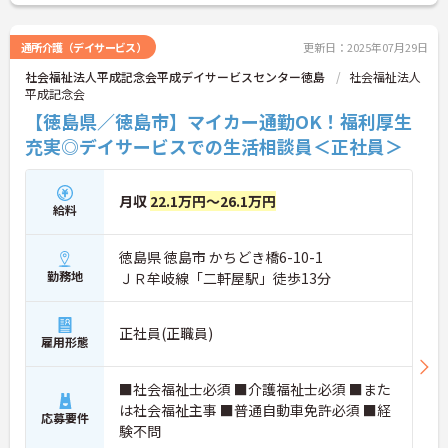
に詳細をお話しいたしますのでお気軽にご相談くだ
さい！
通所介護（デイサービス）
更新日：2025年07月29日
社会福祉法人平成記念会平成デイサービスセンター徳島
社会福祉法人
平成記念会
【徳島県／徳島市】マイカー通勤OK！福利厚生
充実◎デイサービスでの生活相談員＜正社員＞
月収
22.1万円～26.1万円
給料
徳島県 徳島市 かちどき橋6-10-1
勤務地
ＪＲ牟岐線「二軒屋駅」徒歩13分
正社員(正職員)
雇用形態
■社会福祉士必須 ■介護福祉士必須 ■また
は社会福祉主事 ■普通自動車免許必須 ■経
応募要件
験不問