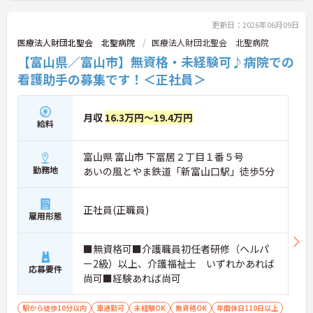
更新日：2026年06月09日
医療法人財団北聖会 北聖病院
医療法人財団北聖会 北聖病院
【富山県／富山市】無資格・未経験可♪病院での
看護助手の募集です！＜正社員＞
月収
16.3万円～19.4万円
給料
富山県 富山市 下冨居２丁目１番５号
勤務地
あいの風とやま鉄道「新富山口駅」徒歩5分
正社員(正職員)
雇用形態
■無資格可■介護職員初任者研修（ヘルパ
ー2級）以上、介護福祉士 いずれかあれば
応募要件
尚可■経験あれば尚可
駅から徒歩10分以内
車通勤可
未経験OK
無資格OK
年間休日110日以上