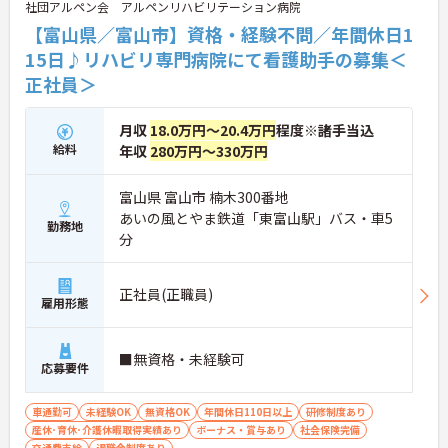
社団アルペン会 アルペンリハビリテーション病院
【富山県／富山市】資格・経験不問／年間休日1
15日♪リハビリ専門病院にて看護助手の募集＜
正社員＞
月収
18.0万円～20.4万円
程度※諸手当込
給料
年収
280万円～330万円
富山県 富山市 楠木300番地
あいの風とやま鉄道「東富山駅」バス・車5
勤務地
分
正社員(正職員)
雇用形態
■無資格・未経験可
応募要件
車通勤可
未経験OK
無資格OK
年間休日110日以上
研修制度あり
産休･育休･介護休暇取得実績あり
ボーナス・賞与あり
社会保険完備
交通費支給
退職金制度あり