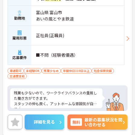
富山県 富山市
勤務地
あいの風とやま鉄道
正社員(正職員)
雇用形態
■不問（経験者優遇）
応募要件
車通勤可
未経験OK
残業少なめ
年間休日110日以上
社会保険完備
交通費支給
残業も少ないので、ワークライフバランスの重視し
た働き方ができます。
スタッフの仲も良く、アットホームな雰囲気が自慢
です。
ご興味ある方には、面接対策ポイントなど、詳細を
最新の募集状況を問
お話しいたしますのでお気軽にご相談ください。
詳細を見る
無料
い合わせる