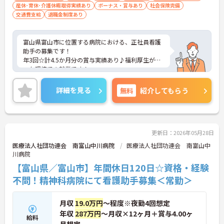
産休･育休･介護休暇取得実績あり
ボーナス・賞与あり
社会保険完備
交通費支給
退職金制度あり
富山県富山市に位置する病院における、正社員看護
助手の募集です！
年3回☆計4.5か月分の賞与実績あり♪福利厚生が整
った環境での就業です！
ご興味ある方には、面接対策ポイントなど、さらに
詳細をお話しいたしますのでお気軽にご相談くださ
詳細を見る
無料
紹介してもらう
い。
更新日：2026年05月28日
医療法人社団功連会 南富山中川病院
医療法人社団功連会 南富山中
川病院
【富山県／富山市】年間休日120日☆資格・経験
不問！精神科病院にて看護助手募集＜常勤＞
月収
19.0万円
～程度※夜勤4回想定
年収
287万円
～月収×12ヶ月＋賞与4.00ヶ
給料