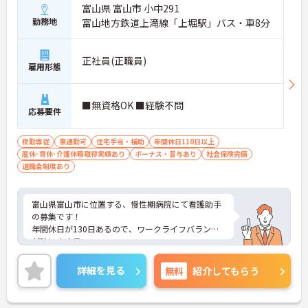
富山県 富山市 小中291
勤務地
富山地方鉄道上滝線「上堀駅」バス・車8分
正社員(正職員)
雇用形態
■無資格OK ■経験不問
応募要件
夜勤専従
車通勤可
住宅手当・補助
年間休日110日以上
産休･育休･介護休暇取得実績あり
ボーナス・賞与あり
社会保険完備
退職金制度あり
富山県富山市に位置する、慢性期病院にて看護助手
の募集です！
年間休日が130日あるので、ワークライフバランス
が叶います◎
また、賞与4ヵ月の支給実績があるため、給与面も
安心です☆
詳細を見る
無料
紹介してもらう
さらに、住宅手当がある為、生活面の負担を軽減
し、安心して長く勤務していただけます♪
マイカー通勤可能なので通勤らくらくです◎