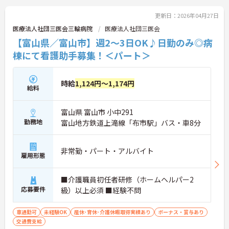
ご興味のある方には、面接対策ポイントなど、さら
に詳細をお話しいたしますのでお気軽にご相談くだ
更新日：2026年04月27日
さい！
医療法人社団三医会三輪病院
医療法人社団三医会
【富山県／富山市】週2～3日OK♪日勤のみ◎病
棟にて看護助手募集！＜パート＞
時給
1,124円～1,174円
給料
富山県 富山市 小中291
勤務地
富山地方鉄道上滝線「布市駅」バス・車8分
非常勤・パート・アルバイト
雇用形態
■介護職員初任者研修（ホームヘルパー2
応募要件
級）以上必須 ■経験不問
車通勤可
未経験OK
産休･育休･介護休暇取得実績あり
ボーナス・賞与あり
交通費支給