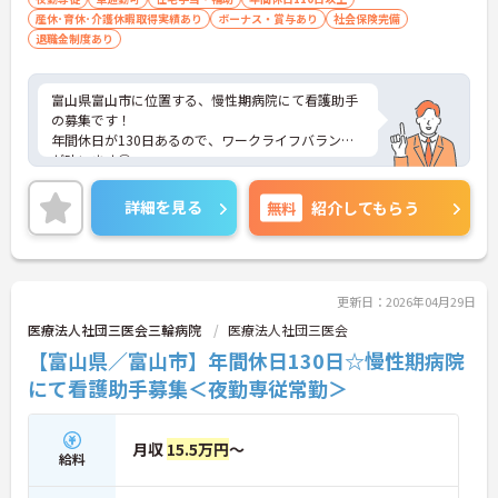
産休･育休･介護休暇取得実績あり
ボーナス・賞与あり
社会保険完備
退職金制度あり
富山県富山市に位置する、慢性期病院にて看護助手
の募集です！
年間休日が130日あるので、ワークライフバランス
が叶います◎
また、賞与4ヵ月の支給実績があるため、給与面も
安心です☆
詳細を見る
無料
紹介してもらう
さらに、住宅手当がある為、生活面の負担を軽減
し、安心して長く勤務していただけます♪
マイカー通勤可能なので通勤らくらくです◎
ご興味のある方には、面接対策ポイントなど、さら
に詳細をお話しいたしますのでお気軽にご相談くだ
更新日：2026年04月29日
さい！
医療法人社団三医会三輪病院
医療法人社団三医会
【富山県／富山市】年間休日130日☆慢性期病院
にて看護助手募集＜夜勤専従常勤＞
月収
15.5万円
～
給料