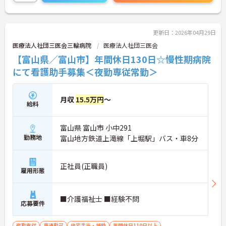
更新日：2026年04月29日
医療法人社団三医会三輪病院
医療法人社団三医会
【富山県／富山市】年間休日130日☆慢性期病院
にて看護助手募集＜夜勤専従常勤＞
月収
15.5万円
～
給料
富山県 富山市 小中291
勤務地
富山地方鉄道上滝線「上堀駅」バス・車8分
正社員(正職員)
雇用形態
■介護福祉士 ■経験不問
応募要件
夜勤専従
車通勤可
住宅手当・補助
年間休日110日以上