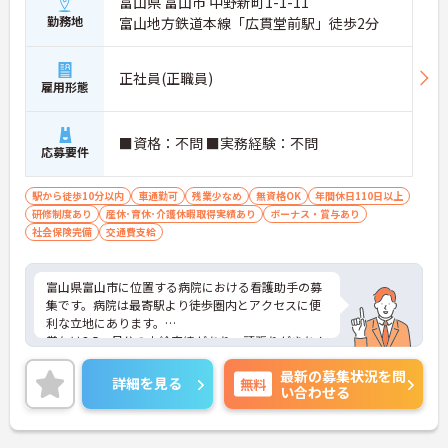
富山県 富山市 中野新町1-1-11
勤務地
富山地方鉄道本線「広貫堂前駅」徒歩2分
正社員(正職員)
雇用形態
■資格：不問 ■実務経験：不問
応募要件
駅から徒歩10分以内
車通勤可
残業少なめ
無資格OK
年間休日110日以上
研修制度あり
産休･育休･介護休暇取得実績あり
ボーナス・賞与あり
社会保険完備
交通費支給
富山県富山市に位置する病院における看護助手の募
集です。病院は最寄駅より徒歩圏内とアクセスに便
利な立地にあります。
賞与は3.5ヶ月分の支給実績があり。頑張りがきちん
と評価される職場です。患者様に寄り添ってサービ
最新の募集状況を問
スの提供を行っていただける方を募集しています。
詳細を見る
無料
い合わせる
ご興味のある方には、面接対策ポイントなど、さら
に詳細をお話しいたしますのでお気軽にご相談くだ
さい！