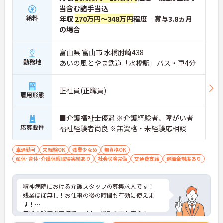
当含む諸手当込
給料
年収
270万円～348万円
程度 賞与3.8ヵ月
の場合
富山県 富山市 水橋肘崎438
勤務地
あいの風とやま鉄道「水橋駅」バス・車4分
正社員(正職員)
雇用形態
■介護福祉士優遇 ※介護経験者、障がい者
応募要件
福祉経験者尚良 ※無資格・未経験応相談
車通勤可
未経験OK
残業少なめ
無資格OK
産休･育休･介護休暇取得実績あり
社会保険完備
交通費支給
退職金制度あり
精神病院における介護スタッフの募集求人です！
残業ほぼ無し！お仕事の後の時間も有効に使えま
す！
無料の駐車場完備でマイカー通勤の方も安心！
ご興味ある方には、面接のポイントなど、さらに詳