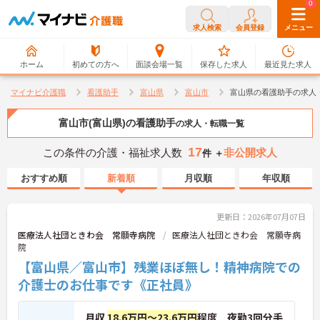
0
0
求人検索
会員登録
メニュー
ホーム
初めての方へ
面談会場一覧
保存した求人
最近見た求人
マイナビ介護職
看護助手
富山県
富山市
富山県の看護助手の求人
富山市(富山県)の看護助手
の求人・転職一覧
17
この条件の介護・福祉求人数
非公開求人
件 ＋
おすすめ順
新着順
月収順
年収順
更新日：2026年07月07日
医療法人社団ときわ会 常願寺病院
医療法人社団ときわ会 常願寺病
院
【富山県／富山市】残業ほぼ無し！精神病院での
介護士のお仕事です《正社員》
月収
18.6万円～23.6万円
程度 夜勤3回分手