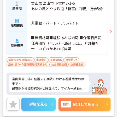
富山県 富山市 下冨居2-1-5
勤務地
あいの風とやま鉄道「新富山口駅」徒歩5分
非常勤・パート・アルバイト
雇用形態
■無資格可■経験あれば尚可 ■介護職員初
任者研修（ヘルパー2級）以上、介護福祉
応募要件
士 いずれかあれば尚可
駅から徒歩10分以内
車通勤可
未経験OK
無資格OK
産休･育休･介護休暇取得実績あり
社会保険完備
交通費支給
富山県富山市に位置する病院における看護助手の募
集です！
最寄駅から徒歩約5分と好立地で、マイカー通勤も
可能です！どこにお住いの方でも通勤に便利で嬉し
いですね♪
無資格の方や未経験の方もご応募可能です。ご興味
詳細を見る
無料
紹介してもらう
のある方には、面接対策ポイントなど、さらに詳細
をご案内しますのでお気軽にご相談ください！