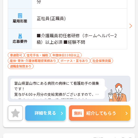
分
正社員(正職員)
雇用形態
■介護職員初任者研修（ホームヘルパー2
応募要件
級）以上必須 ■経験不問
車通勤可
住宅手当・補助
年間休日110日以上
産休･育休･介護休暇取得実績あり
ボーナス・賞与あり
社会保険完備
退職金制度あり
富山県富山市にある病院の病棟にて看護助手の募集
です！
賞与が4.00ヶ月分の支給実績がございますので、高
いモチベーションを保ってご就業頂けます♪
育児休業・介護休業の取得実績もあり、ライフステ
ージが変化しても安心してお勤めいただける環境で
詳細を見る
無料
紹介してもらう
す◎
ご興味のある方には、面接対策ポイントなど、さら
に詳細をお話しいたしますのでお気軽にご相談くだ
さい！