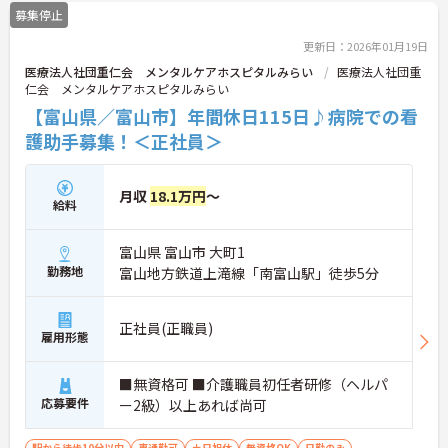
募集停止
更新日：2026年01月19日
医療法人社団重仁会 メンタルケアホスピタルみらい
医療法人社団重
仁会 メンタルケアホスピタルみらい
【富山県／富山市】年間休日115日♪病院での看
護助手募集！＜正社員＞
月収
18.1万円
～
給料
富山県 富山市 大町1
勤務地
富山地方鉄道上滝線「南富山駅」徒歩5分
正社員(正職員)
雇用形態
■無資格可 ■介護職員初任者研修（ヘルパ
応募要件
ー2級）以上あれば尚可
駅から徒歩10分以内
車通勤可
土日祝休
無資格OK
日勤のみ