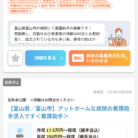
年間休日110日以上
産休･育休･介護休暇取得実績あり
社会保険完備
退職金制度あり
富山県富山市の病院にて看護助手の募集です！
夜勤無し、日勤のみ◎患者様の年齢は60台と比較的
低く、自立されている方も多い為、身体介助は少な
めで負担は大きくありません。
e-ラーニングシステム導入で、自分にあった研修が
最新の募集状況を問
受講可能です。
詳細を見る
無料
い合わせる
ご興味のある方には、面接対策ポイントなどさらに
詳細をお話いたしますので、お気軽にご相談くださ
い。
募集停止
更新日：2025年04月09日
名称非公開 ※詳細はお問合せください
【富山県／富山市】アットホームな病院の看護助
手求人です＜看護助手＞
月収
17.5万円
～程度（諸手当込）
給料
年収
250万円
～程度（諸手当込）