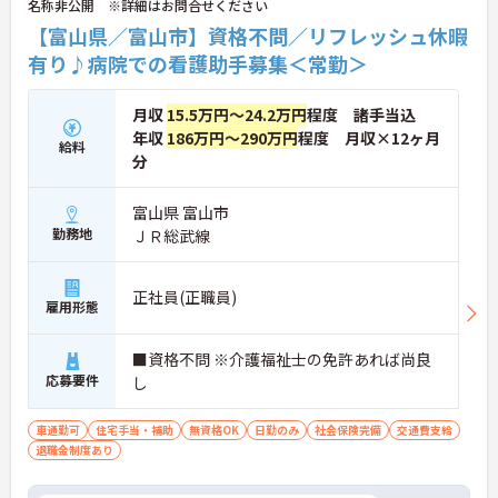
名称非公開 ※詳細はお問合せください
【富山県／富山市】資格不問／リフレッシュ休暇
有り♪病院での看護助手募集＜常勤＞
月収
15.5万円～24.2万円
程度 諸手当込
年収
186万円～290万円
程度 月収×12ヶ月
給料
分
富山県 富山市
勤務地
ＪＲ総武線
正社員(正職員)
雇用形態
■資格不問 ※介護福祉士の免許あれば尚良
応募要件
し
車通勤可
住宅手当・補助
無資格OK
日勤のみ
社会保険完備
交通費支給
退職金制度あり