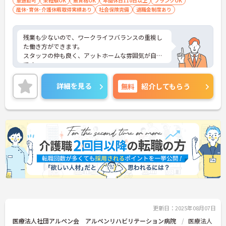
車通勤可
未経験OK
無資格OK
年間休日110日以上
ブランクOK
産休･育休･介護休暇取得実績あり
社会保険完備
退職金制度あり
残業も少ないので、ワークライフバランスの重視し
た働き方ができます。
スタッフの仲も良く、アットホームな雰囲気が自慢
です。
ご興味ある方には、面接対策ポイントなど、詳細を
お話しいたしますのでお気軽にご相談ください。
詳細を見る
無料
紹介してもらう
更新日：2025年08月07日
医療法人社団アルペン会 アルペンリハビリテーション病院
医療法人