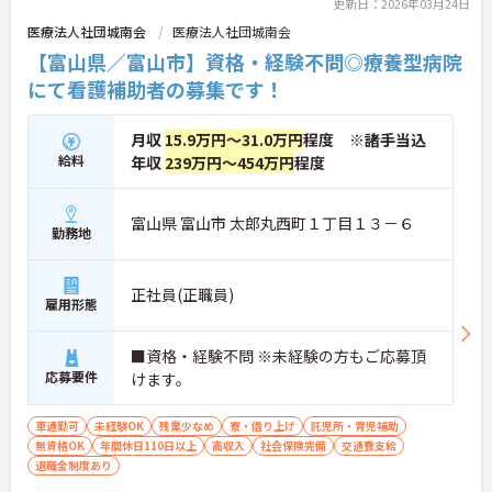
更新日：2026年03月24日
医療法人社団城南会
医療法人社団城南会
【富山県／富山市】資格・経験不問◎療養型病院
にて看護補助者の募集です！
月収
15.9万円～31.0万円
程度 ※諸手当込
給料
年収
239万円～454万円
程度
富山県 富山市 太郎丸西町１丁目１３－６
勤務地
正社員(正職員)
雇用形態
■資格・経験不問 ※未経験の方もご応募頂
応募要件
けます。
車通勤可
未経験OK
残業少なめ
寮・借り上げ
託児所・育児補助
無資格OK
年間休日110日以上
高収入
社会保険完備
交通費支給
退職金制度あり