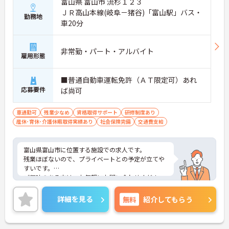
富山県 富山市 流杉１２３
ＪＲ高山本線(岐阜－猪谷)「富山駅」バス・
勤務地
車20分
非常勤・パート・アルバイト
雇用形態
■普通自動車運転免許（ＡＴ限定可）あれ
応募要件
ば尚可
車通勤可
残業少なめ
資格取得サポート
研修制度あり
産休･育休･介護休暇取得実績あり
社会保険完備
交通費支給
富山県富山市に位置する施設での求人です。
残業ほぼないので、プライベートとの予定が立てや
すいです。
ご興味のある方は、お気軽にお問い合わせくださ
い。
詳細を見る
無料
紹介してもらう