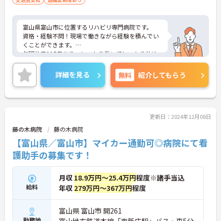
富山県富山市に位置するリハビリ専門病院です。
資格・経験不問！現場で働きながら経験を積んでい
くことができます。
年間休日115日あり、しっかり働いてしっかり休め
る、社員にとって理想の働き方を実現できます。
ご興味をお持ちの方はお気軽にお問い合わせくださ
詳細を見る
無料
紹介してもらう
い。
更新日：2024年12月08日
藤の木病院
藤の木病院
【富山県／富山市】マイカー通勤可◎病院にて看
護助手の募集です！
月収
18.9万円～25.4万円
程度※諸手当込
給料
年収
279万円～367万円
程度
富山県 富山市 開261
勤務地
富山地方鉄道本線「東新庄駅」バス・車5分