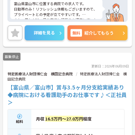
富山県富山市に位置する病院での求人です。
日勤帯のみ！リフレッシュ休暇もございますので、
プライベートとの予定が立てやすいです。
また、賞与4.80ヶ月分実績と頑張りを評価していた
だけます！
ご興味のある方は、お気軽にお問い合わせくださ
詳細を見る
無料
紹介してもらう
い。
募集停止
更新日：2026年06月09日
特定医療法人財団博仁会 横田記念病院
特定医療法人財団博仁会 横
田記念病院
【富山県／富山市】賞与3.5ヶ月分支給実績あり
◆病院における看護助手のお仕事です♪＜正社員
＞
月収
16.5万円～27.0万円
程度
給料