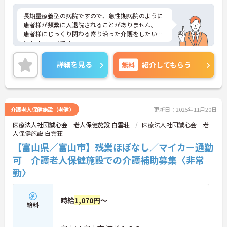
長期量療養型の病院ですので、急性期病院のように
患者様が頻繁に入退院されることがありません。
患者様にじっくり関わる寄り沿った介護をしたい方
にもオススメです。
ご興味がある方は是非一度マイナビまでお問い合わ
せください。さらに詳細などお伝えします！
詳細を見る
無料
紹介してもらう
介護老人保健施設（老健）
更新日：2025年11月20日
医療法人社団誠心会 老人保健施設 白雲荘
医療法人社団誠心会 老
人保健施設 白雲荘
【富山県／富山市】残業ほぼなし／マイカー通勤
可 介護老人保健施設での介護補助募集〈非常
勤〉
時給
1,070円
～
給料