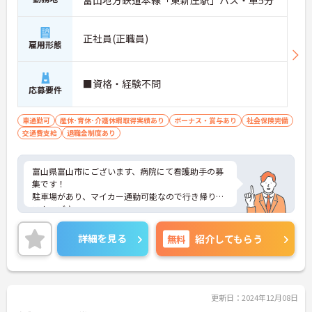
正社員(正職員)
雇用形態
■資格・経験不問
応募要件
車通勤可
産休･育休･介護休暇取得実績あり
ボーナス・賞与あり
社会保険完備
交通費支給
退職金制度あり
富山県富山市にございます、病院にて看護助手の募
集です！
駐車場があり、マイカー通勤可能なので行き帰りが
スムーズ♪
賞与・昇給あり！頑張りをしっかりと評価している
ので、モチベーションを保ちやすい環境です★
詳細を見る
無料
紹介してもらう
また、育児休暇制度がありますので、ライフステー
ジに応じて長くお仕事を続けていくことができます
◎
ご興味のある方は、マイナビ介護職までお問い合わ
せください。
更新日：2024年12月08日