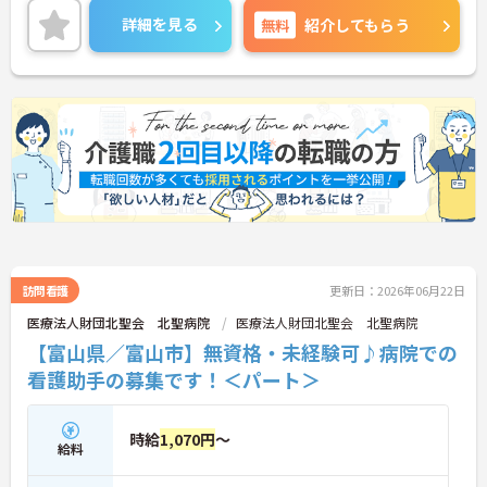
細をお話致しますのでお気軽にご相談ください。
詳細を見る
無料
紹介してもらう
訪問看護
更新日：2026年06月22日
医療法人財団北聖会 北聖病院
医療法人財団北聖会 北聖病院
【富山県／富山市】無資格・未経験可♪病院での
看護助手の募集です！＜パート＞
時給
1,070円
～
給料