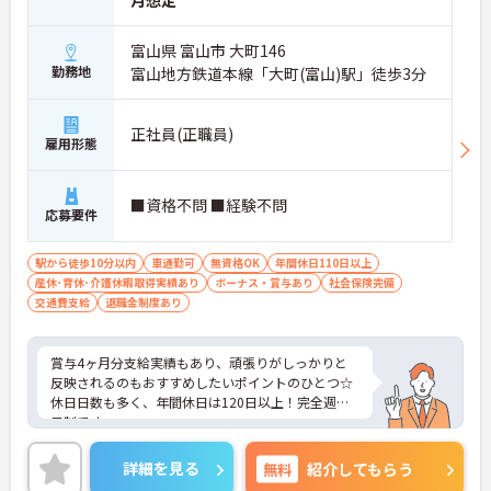
月想定
富山県 富山市 大町146
勤務地
富山地方鉄道本線「大町(富山)駅」徒歩3分
正社員(正職員)
雇用形態
■資格不問 ■経験不問
応募要件
駅から徒歩10分以内
車通勤可
無資格OK
年間休日110日以上
産休･育休･介護休暇取得実績あり
ボーナス・賞与あり
社会保険完備
交通費支給
退職金制度あり
賞与4ヶ月分支給実績もあり、頑張りがしっかりと
反映されるのもおすすめしたいポイントのひとつ☆
休日日数も多く、年間休日は120日以上！完全週休2
日制です。
ご興味ある方には、面接対策ポイントなど、さらに
詳細をお話しいたしますのでお気軽にご相談くださ
詳細を見る
無料
紹介してもらう
い。