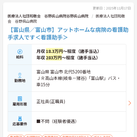
更新日：2025年11月17日
医療法人社団和敬会 谷野呉山病院谷野呉山病院
医療法人社団和敬
会 谷野呉山病院
【富山県／富山市】アットホームな病院の看護助
手求人です＜看護助手＞
月収
18.3万円
～程度（諸手当込）
給料
年収
283万円
～程度（諸手当込）
富山県 富山市 北代5200番地
ＪＲ高山本線(岐阜－猪谷)「富山駅」バス・
勤務地
車15分
正社員(正職員)
雇用形態
■不問（経験者優遇）
応募要件