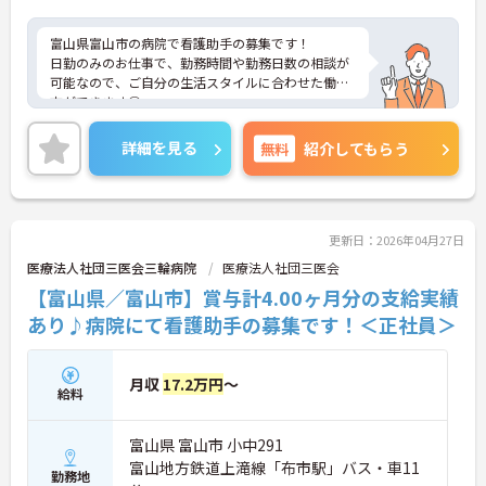
富山県富山市の病院で看護助手の募集です！
日勤のみのお仕事で、勤務時間や勤務日数の相談が
可能なので、ご自分の生活スタイルに合わせた働き
方ができます◎
駐車場付きでマイカー通勤が可能なのもうれしいポ
イント◎
詳細を見る
無料
紹介してもらう
ご興味のある方は、面接ポイントをお伝えしますの
で、お気軽にご連絡ください。
更新日：2026年04月27日
医療法人社団三医会三輪病院
医療法人社団三医会
【富山県／富山市】賞与計4.00ヶ月分の支給実績
あり♪病院にて看護助手の募集です！＜正社員＞
月収
17.2万円
～
給料
富山県 富山市 小中291
富山地方鉄道上滝線「布市駅」バス・車11
勤務地