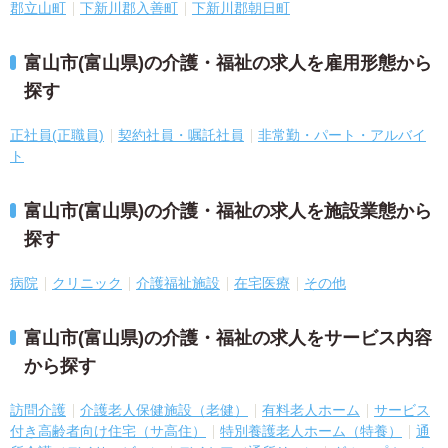
郡立山町
下新川郡入善町
下新川郡朝日町
富山市(富山県)の介護・福祉の求人を雇用形態から
探す
正社員(正職員)
契約社員・嘱託社員
非常勤・パート・アルバイ
ト
富山市(富山県)の介護・福祉の求人を施設業態から
探す
病院
クリニック
介護福祉施設
在宅医療
その他
富山市(富山県)の介護・福祉の求人をサービス内容
から探す
訪問介護
介護老人保健施設（老健）
有料老人ホーム
サービス
付き高齢者向け住宅（サ高住）
特別養護老人ホーム（特養）
通