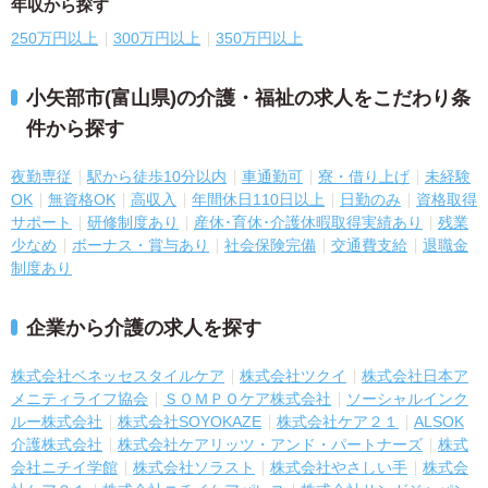
年収から探す
250万円以上
300万円以上
350万円以上
小矢部市(富山県)の介護・福祉の求人をこだわり条
件から探す
夜勤専従
駅から徒歩10分以内
車通勤可
寮・借り上げ
未経験
OK
無資格OK
高収入
年間休日110日以上
日勤のみ
資格取得
サポート
研修制度あり
産休･育休･介護休暇取得実績あり
残業
少なめ
ボーナス・賞与あり
社会保険完備
交通費支給
退職金
制度あり
企業から介護の求人を探す
株式会社ベネッセスタイルケア
株式会社ツクイ
株式会社日本ア
メニティライフ協会
ＳＯＭＰＯケア株式会社
ソーシャルインク
ルー株式会社
株式会社SOYOKAZE
株式会社ケア２１
ALSOK
介護株式会社
株式会社ケアリッツ・アンド・パートナーズ
株式
会社ニチイ学館
株式会社ソラスト
株式会社やさしい手
株式会