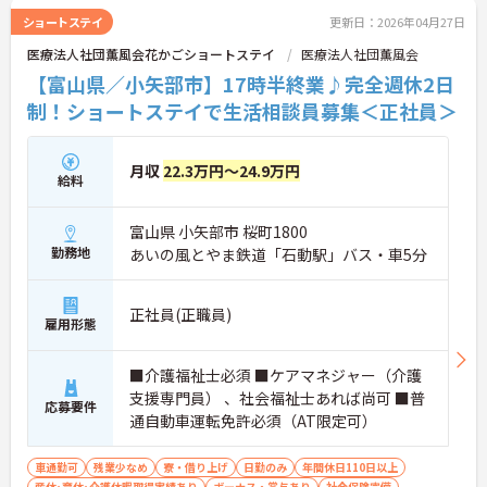
ショートステイ
更新日：2026年04月27日
医療法人社団薫風会花かごショートステイ
医療法人社団薫風会
【富山県／小矢部市】17時半終業♪完全週休2日
制！ショートステイで生活相談員募集＜正社員＞
月収
22.3万円～24.9万円
給料
富山県 小矢部市 桜町1800
勤務地
あいの風とやま鉄道「石動駅」バス・車5分
正社員(正職員)
雇用形態
■介護福祉士必須 ■ケアマネジャー（介護
支援専門員） 、社会福祉士あれば尚可 ■普
応募要件
通自動車運転免許必須（AT限定可）
車通勤可
残業少なめ
寮・借り上げ
日勤のみ
年間休日110日以上
産休･育休･介護休暇取得実績あり
ボーナス・賞与あり
社会保険完備