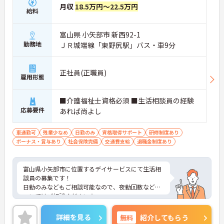
月収
18.5万円～22.5万円
給料
富山県 小矢部市 新西92-1
勤務地
ＪＲ城端線「東野尻駅」バス・車9分
正社員(正職員)
雇用形態
■介護福祉士資格必須 ■生活相談員の経験
応募要件
あれば尚よし
車通勤可
残業少なめ
日勤のみ
資格取得サポート
研修制度あり
ボーナス・賞与あり
社会保険完備
交通費支給
退職金制度あり
富山県小矢部市に位置するデイサービスにて生活相
談員の募集です！
日勤のみなどもご相談可能なので、夜勤回数などに
ついてはご相談ください☆
人と話すことが好きな方、笑うことが好きな方、楽
しいことが好きな方歓迎いたします♪
詳細を見る
無料
紹介してもらう
ご興味ある方には、面接対策ポイントなど、さらに