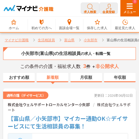
0
0
求人検索
会員登録
メニュー
ホーム
初めての方へ
面談会場一覧
保存した求人
最近見た求人
マイナビ介護職
生活相談員
富山県
小矢部市
富山県の生活相談員
小矢部市(富山県)の生活相談員
の求人・転職一覧
3
この条件の介護・福祉求人数
非公開求人
件 ＋
おすすめ順
新着順
月収順
年収順
通所介護（デイサービス）
更新日：2026年06月02日
株式会社ウェルサポートローカルセンター小矢部
株式会社ウェルサポ
ート
【富山県／小矢部市】マイカー通勤OK☆デイサ
ービスにて生活相談員の募集！