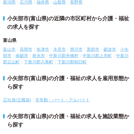
新潟県
石川県
福井県
山梨県
長野県
小矢部市(富山県)の近隣の市区町村から介護・福祉
の求人を探す
富山県
富山市
高岡市
魚津市
氷見市
滑川市
黒部市
砺波市
小矢
部市
南砺市
射水市
中新川郡舟橋村
中新川郡上市町
中新川
郡立山町
下新川郡入善町
下新川郡朝日町
小矢部市(富山県)の介護・福祉の求人を雇用形態か
ら探す
正社員(正職員)
非常勤・パート・アルバイト
小矢部市(富山県)の介護・福祉の求人を施設業態か
ら探す