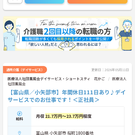
詳細をお話しいたしますのでお気軽にご相談くださ
い！
通所介護（デイサービス）
更新日：2026年05月11日
医療法人社団薫風会デイサービス・ショートスティ 花かご
医療法人
社団薫風会
【富山県／小矢部市】年間休日111日あり♪デイ
サービスでのお仕事です！＜正社員＞
月収
21.7万円～23.7万円
程度
給料
富山県 小矢部市 桜町1800番地