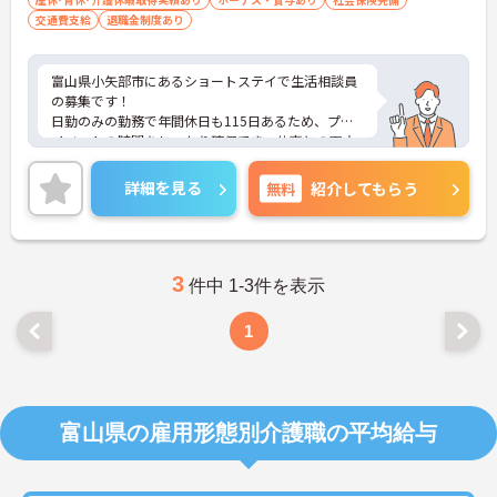
交通費支給
退職金制度あり
富山県小矢部市にあるショートステイで生活相談員
の募集です！
日勤のみの勤務で年間休日も115日あるため、プラ
イベートの時間をしっかり確保でき、仕事との両立
がしやすい職場です◎
また、昇給と賞与実績があり、あなたの頑張りがし
詳細を見る
無料
紹介してもらう
っかり評価され、やりがいを持ってお仕事ができま
す！
ご興味ある方は面接ポイントをお伝えしますので、
お気軽にご連絡ください。
3
件中 1-3件を表示
1
富山県の雇用形態別介護職の平均給与