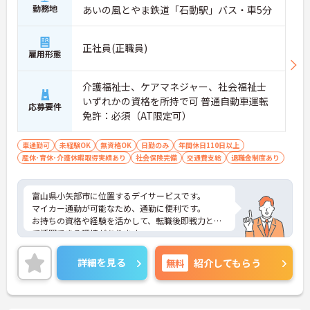
勤務地
あいの風とやま鉄道「石動駅」バス・車5分
正社員(正職員)
雇用形態
介護福祉士、ケアマネジャー、社会福祉士
いずれかの資格を所持で可 普通自動車運転
応募要件
免許：必須（AT限定可）
車通勤可
未経験OK
無資格OK
日勤のみ
年間休日110日以上
産休･育休･介護休暇取得実績あり
社会保険完備
交通費支給
退職金制度あり
富山県小矢部市に位置するデイサービスです。
マイカー通勤が可能なため、通勤に便利です。
お持ちの資格や経験を活かして、転職後即戦力とし
て活躍できる環境があります。
ご興味をお持ちの方はお気軽にお問い合わせくださ
い。
詳細を見る
無料
紹介してもらう