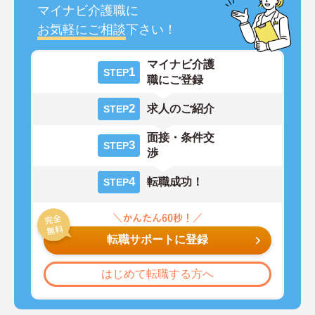
マイナビ介護職に
お気軽にご相談
下さい！
マイナビ介護
1
STEP
職にご登録
2
求人のご紹介
STEP
面接・条件交
3
STEP
渉
4
転職成功！
STEP
転職サポートに登録
はじめて転職する方へ