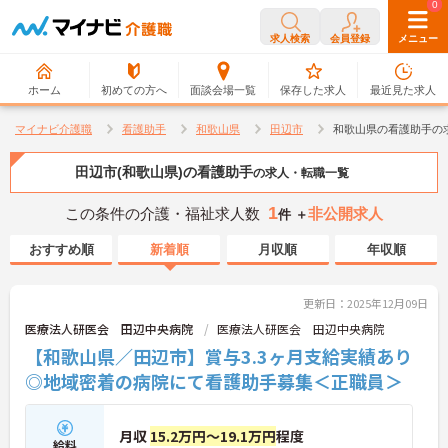
0
0
求人検索
会員登録
メニュー
ホーム
初めての方へ
面談会場一覧
保存した求人
最近見た求人
マイナビ介護職
看護助手
和歌山県
田辺市
和歌山県の看護助手の
田辺市(和歌山県)の看護助手
の求人・転職一覧
1
この条件の介護・福祉求人数
非公開求人
件 ＋
おすすめ順
新着順
月収順
年収順
更新日：2025年12月09日
医療法人研医会 田辺中央病院
医療法人研医会 田辺中央病院
【和歌山県／田辺市】賞与3.3ヶ月支給実績あり
◎地域密着の病院にて看護助手募集＜正職員＞
月収
15.2万円～19.1万円
程度
給料