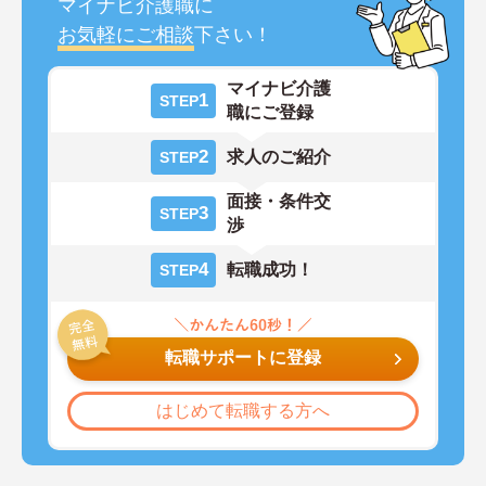
マイナビ介護職に
お気軽にご相談
下さい！
マイナビ介護
1
STEP
職にご登録
2
求人のご紹介
STEP
面接・条件交
3
STEP
渉
4
転職成功！
STEP
転職サポートに登録
はじめて転職する方へ