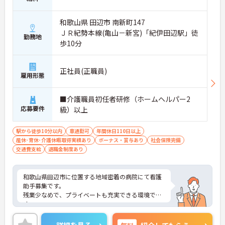
和歌山県 田辺市 南新町147
ＪＲ紀勢本線(亀山－新宮)「紀伊田辺駅」徒
勤務地
歩10分
正社員(正職員)
雇用形態
■介護職員初任者研修（ホームヘルパー2
応募要件
級）以上
駅から徒歩10分以内
車通勤可
年間休日110日以上
産休･育休･介護休暇取得実績あり
ボーナス・賞与あり
社会保険完備
交通費支給
退職金制度あり
和歌山県田辺市に位置する地域密着の病院にて看護
助手募集です。
残業少なめで、プライベートも充実できる環境で
す。
ご興味ある方には、面接のポイントなど、さらに詳
細をお話致しますのでお気軽にご相談ください。