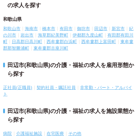
の求人を探す
和歌山県
和歌山市
海南市
橋本市
有田市
御坊市
田辺市
新宮市
紀
の川市
岩出市
海草郡紀美野町
伊都郡九度山町
有田郡有田川
町
日高郡日高川町
西牟婁郡白浜町
西牟婁郡上富田町
東牟婁
郡那智勝浦町
東牟婁郡古座川町
田辺市(和歌山県)の介護・福祉の求人を雇用形態か
ら探す
正社員(正職員)
契約社員・嘱託社員
非常勤・パート・アルバイ
ト
田辺市(和歌山県)の介護・福祉の求人を施設業態か
ら探す
病院
介護福祉施設
在宅医療
その他