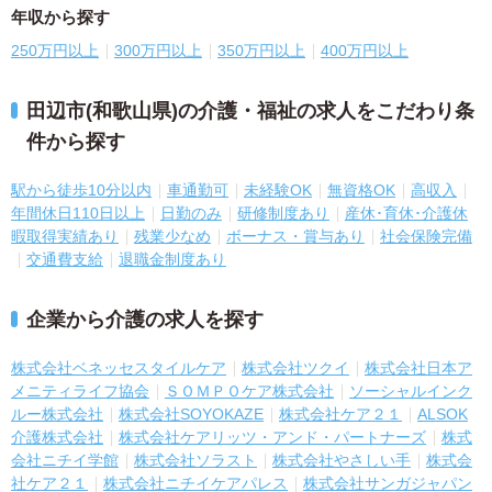
年収から探す
250万円以上
300万円以上
350万円以上
400万円以上
田辺市(和歌山県)の介護・福祉の求人をこだわり条
件から探す
駅から徒歩10分以内
車通勤可
未経験OK
無資格OK
高収入
年間休日110日以上
日勤のみ
研修制度あり
産休･育休･介護休
暇取得実績あり
残業少なめ
ボーナス・賞与あり
社会保険完備
交通費支給
退職金制度あり
企業から介護の求人を探す
株式会社ベネッセスタイルケア
株式会社ツクイ
株式会社日本ア
メニティライフ協会
ＳＯＭＰＯケア株式会社
ソーシャルインク
ルー株式会社
株式会社SOYOKAZE
株式会社ケア２１
ALSOK
介護株式会社
株式会社ケアリッツ・アンド・パートナーズ
株式
会社ニチイ学館
株式会社ソラスト
株式会社やさしい手
株式会
社ケア２１
株式会社ニチイケアパレス
株式会社サンガジャパン