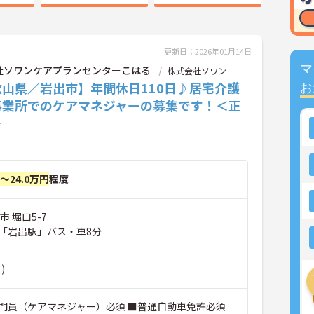
更新日：2026年01月14日
マ
社ソワンケアプランセンターこはる
株式会社ソワン
歌山県／岩出市】年間休日110日♪居宅介護
お
事業所でのケアマネジャーの募集です！＜正
＞
円～24.0万円
程度
市 堀口5-7
「岩出駅」バス・車8分
)
門員（ケアマネジャー）必須 ■普通自動車免許必須