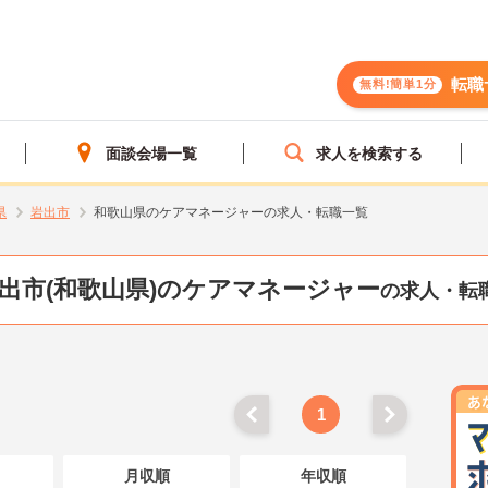
転職
無料!簡単1分
面談会場一覧
求人を検索する
県
岩出市
和歌山県のケアマネージャーの求人・転職一覧
出市(和歌山県)のケアマネージャー
の求人・転
1
月収順
年収順