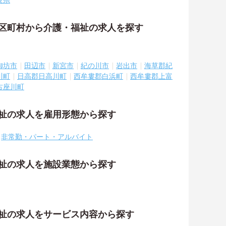
良県
市区町村から介護・福祉の求人を探す
御坊市
田辺市
新宮市
紀の川市
岩出市
海草郡紀
川町
日高郡日高川町
西牟婁郡白浜町
西牟婁郡上富
古座川町
福祉の求人を雇用形態から探す
非常勤・パート・アルバイト
福祉の求人を施設業態から探す
福祉の求人をサービス内容から探す