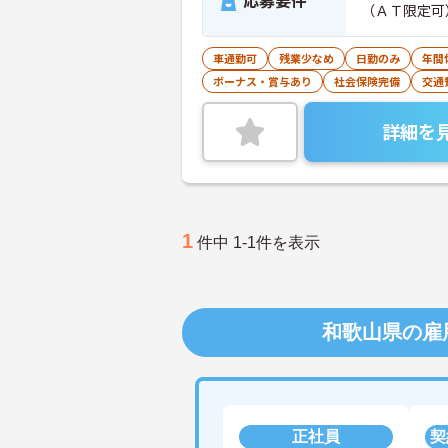
応募要件
（ＡＴ限定可
車通勤可
残業少なめ
日勤のみ
年間
ボーナス・賞与あり
社会保険完備
交通
詳細を
1
件中 1-1件を表示
和歌山県の雇
正社員
契