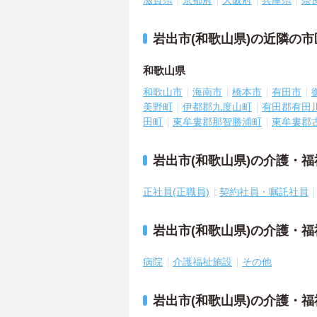
滋賀県
京都府
大阪府
兵庫県
奈
岩出市(和歌山県)の近隣の
和歌山県
和歌山市
海南市
橋本市
有田市
美野町
伊都郡九度山町
有田郡有田
田町
東牟婁郡那智勝浦町
東牟婁郡
岩出市(和歌山県)の介護・
正社員(正職員)
契約社員・嘱託社員
岩出市(和歌山県)の介護・
病院
介護福祉施設
その他
岩出市(和歌山県)の介護・