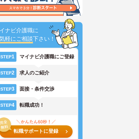
イナビ介護職に
気軽にご相談
下さい！
1
マイナビ介護職にご登録
STEP
2
求人のご紹介
STEP
3
面接・条件交渉
STEP
4
転職成功！
STEP
転職サポートに登録