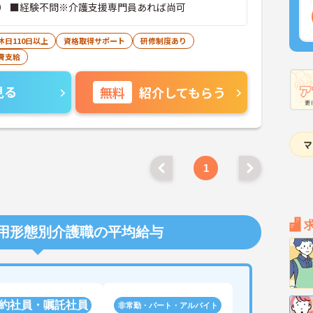
） ■経験不問※介護支援専門員あれば尚可
休日110日以上
資格取得サポート
研修制度あり
費支給
見る
無料
紹介してもらう
1
用形態別介護職の平均給与
約社員・嘱託社員
非常勤・パート・アルバイト