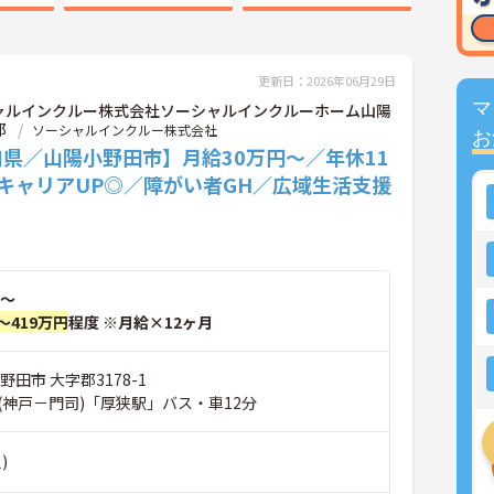
更新日：2026年06月29日
マ
ャルインクルー株式会社ソーシャルインクルーホーム山陽
郡
ソーシャルインクルー株式会社
お
県／山陽小野田市】月給30万円～／年休11
キャリアUP◎／障がい者GH／広域生活支援
～
～419万円
程度 ※月給×12ヶ月
野田市 大字郡3178-1
(神戸－門司)「厚狭駅」バス・車12分
)