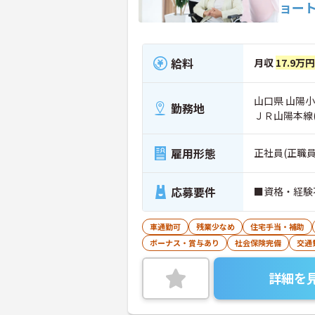
ョー
給料
月収
17.9万
山口県 山陽小
勤務地
ＪＲ山陽本線
雇用形態
正社員(正職員
応募要件
■資格・経験
車通勤可
残業少なめ
住宅手当・補助
ボーナス・賞与あり
社会保険完備
交通
詳細を