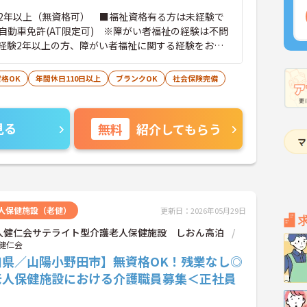
2年以上（無資格可） ■福祉資格有る方は未経験で
自動車免許(AT限定可) ※障がい者福祉の経験は不問
経験2年以上の方、障がい者福祉に関する経験をお持
格OK
年間休日110日以上
ブランクOK
社会保険完備
見る
無料
紹介してもらう
人保健施設（老健）
更新日：2026年05月29日
人健仁会サテライト型介護老人保健施設 しおん高泊
健仁会
口県／山陽小野田市】無資格OK！残業なし◎
老人保健施設における介護職員募集＜正社員