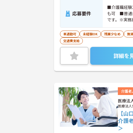
■介護職経験
応募要件
も可 ■普通
です。※実務
ちの方大歓迎
車通勤可
未経験OK
残業少なめ
無資
交通費支給
詳細を
介護老
医療法
医療法人
【山
介護
＞