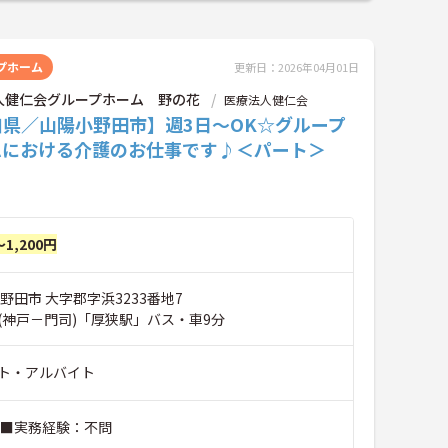
プホーム
更新日：2026年04月01日
人健仁会グループホーム 野の花
医療法人健仁会
口県／山陽小野田市】週3日～OK☆グループ
ムにおける介護のお仕事です♪＜パート＞
～1,200円
野田市 大字郡字浜3233番地7
(神戸－門司)「厚狭駅」バス・車9分
ト・アルバイト
 ■実務経験：不問