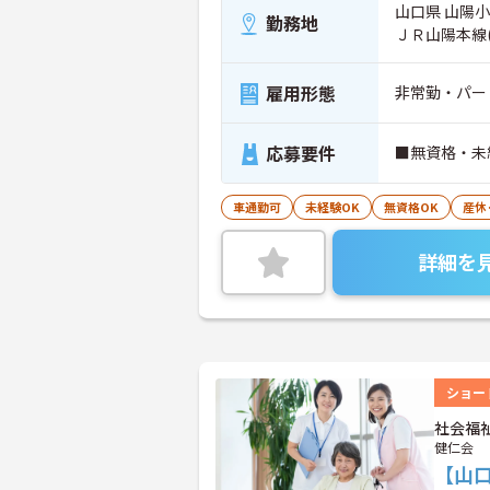
山口県 山陽小
勤務地
ＪＲ山陽本線
雇用形態
非常勤・パー
応募要件
■無資格・未
車通勤可
未経験OK
無資格OK
産休
詳細を
ショー
社会福
健仁会
【山