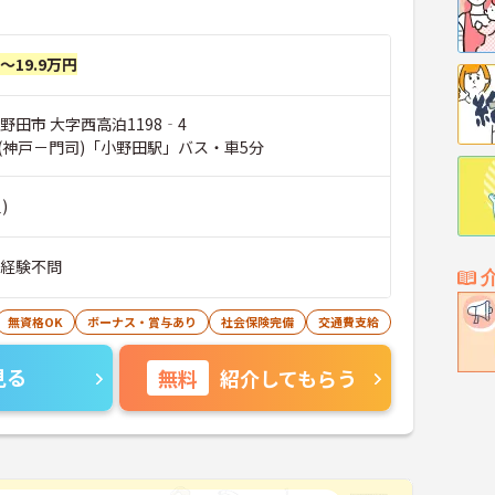
円～19.9万円
野田市 大字西高泊1198‐4
(神戸－門司)「小野田駅」バス・車5分
)
■経験不問
無資格OK
ボーナス・賞与あり
社会保険完備
交通費支給
見る
無料
紹介してもらう