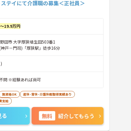
トステイにて介護職の募集＜正社員＞
円～19.9万円
野田市 大字厚狭埴生田503番1
(神戸－門司)「厚狭駅」徒歩16分
)
不問 ※経験あれば尚可
無資格OK
産休･育休･介護休暇取得実績あり
費支給
見る
無料
紹介してもらう