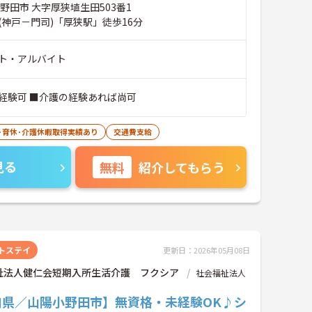
野田市 大字厚狭埴生田503番1
(神戸－門司)「厚狭駅」徒歩16分
ト・アルバイト
経験可 ■介護の経験あれば尚可
･育休･介護休暇取得実績あり
交通費支給
見る
無料
紹介してもらう
トステイ
更新日：2026年05月08日
祉法人健仁会短期入所生活介護 フクシア
社会福祉法人
口県／山陽小野田市】無資格・未経験OK♪シ