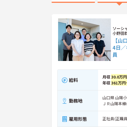
ソーシ
小野田
【山口
4日／
員
月収
30.0万円
給料
年収
361万円
山口県 山陽小
勤務地
ＪＲ山陽本線
雇用形態
正社員(正職員