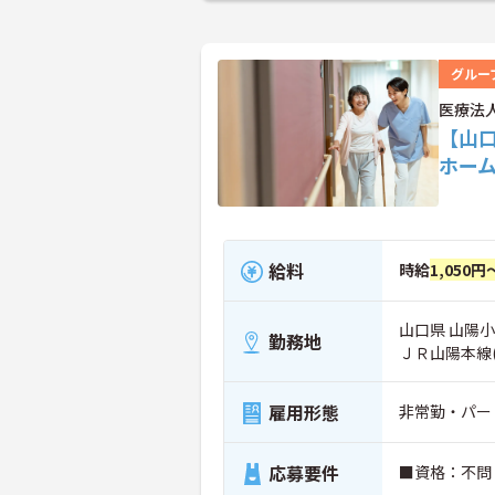
グルー
医療法
【山
ホー
給料
時給
1,050円
山口県 山陽小
勤務地
ＪＲ山陽本線
雇用形態
非常勤・パー
応募要件
■資格：不問