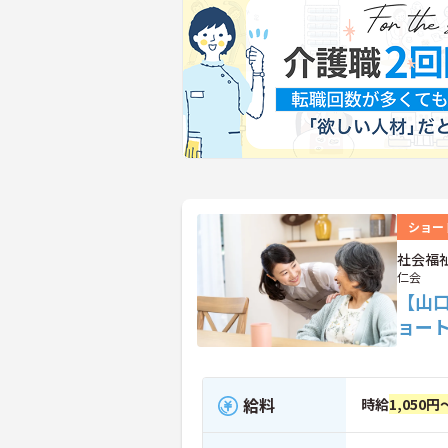
ショー
社会福
仁会
【山
ョー
給料
時給
1,050円