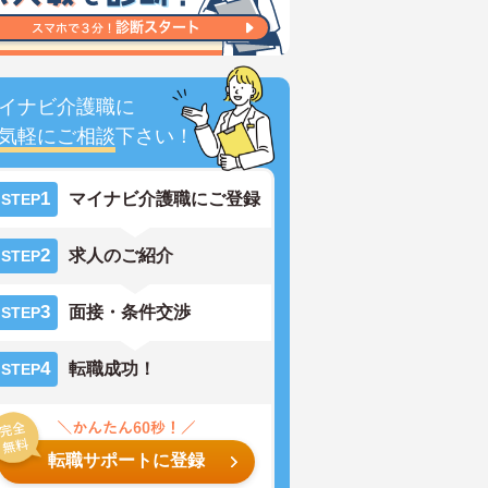
イナビ介護職に
気軽にご相談
下さい！
1
マイナビ介護職にご登録
STEP
2
求人のご紹介
STEP
3
面接・条件交渉
STEP
4
転職成功！
STEP
転職サポートに登録