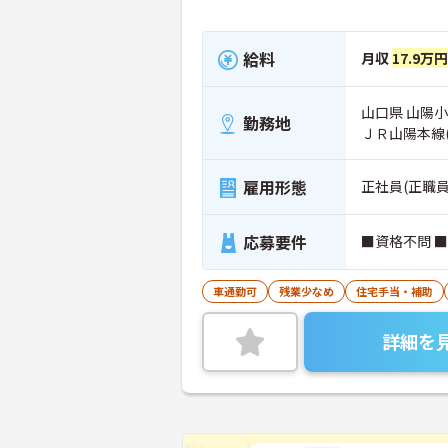
給料
月収
17.9万
山口県 山陽小
勤務地
ＪＲ山陽本線
雇用形態
正社員(正職員
応募要件
■資格不問 
車通勤可
残業少なめ
住宅手当・補助
詳細を