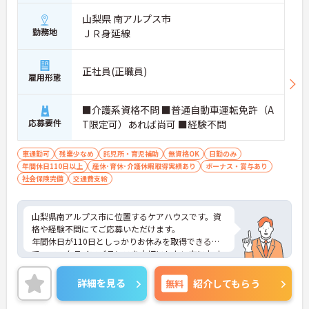
山梨県 南アルプス市
勤務地
ＪＲ身延線
正社員(正職員)
雇用形態
■介護系資格不問 ■普通自動車運転免許（A
応募要件
T限定可）あれば尚可 ■経験不問
車通勤可
残業少なめ
託児所・育児補助
無資格OK
日勤のみ
年間休日110日以上
産休･育休･介護休暇取得実績あり
ボーナス・賞与あり
社会保険完備
交通費支給
山梨県南アルプス市に位置するケアハウスです。資
格や経験不問にてご応募いただけます。
年間休日が110日としっかりお休みを取得できるの
で、ワークライフバランスを大切にしたい方におす
すめです。
昇給や賞与制度があり頑張りが評価されてしっかり
詳細を見る
無料
紹介してもらう
と職員に還元されます。
ご興味のある方には、面接対策ポイントなど、さら