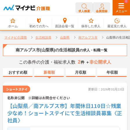
0
0
求人検索
会員登録
メニュー
ホーム
初めての方へ
面談会場一覧
保存した求人
最近見た求人
マイナビ介護職
生活相談員
山梨県
南アルプス市
山梨県の生活相
南アルプス市(山梨県)の生活相談員
の求人・転職一覧
2
この条件の介護・福祉求人数
非公開求人
件 ＋
おすすめ順
新着順
月収順
年収順
ショートステイ
更新日：2026年01月23日
名称非公開 ※詳細はお問合せください
【山梨県／南アルプス市】年間休日110日☆残業
少なめ！ショートステイにて生活相談員募集〈正
社員〉