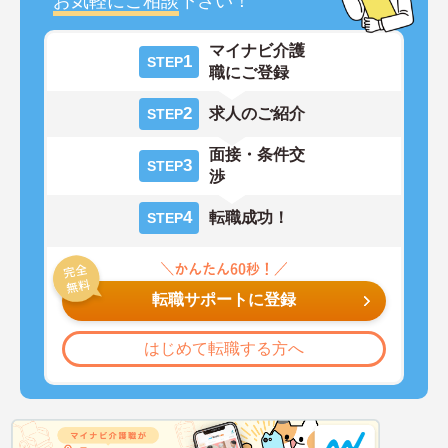
お気軽にご相談
下さい！
マイナビ介護
1
STEP
職にご登録
2
求人のご紹介
STEP
面接・条件交
3
STEP
渉
4
転職成功！
STEP
転職サポートに登録
はじめて転職する方へ