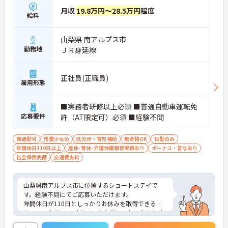
月収
19.8万円～28.5万円
程度
給料
山梨県 南アルプス市
勤務地
ＪＲ身延線
正社員(正職員)
雇用形態
■実務者研修以上必須 ■普通自動車運転免
応募要件
許（AT限定可）必須 ■経験不問
車通勤可
残業少なめ
託児所・育児補助
無資格OK
日勤のみ
年間休日110日以上
産休･育休･介護休暇取得実績あり
ボーナス・賞与あり
社会保険完備
交通費支給
山梨県南アルプス市に位置するショートステイで
す。経験不問にてご応募いただけます。
年間休日が110日としっかりお休みを取得できるの
で、ワークライフバランスを大切にしたい方におす
すめです。