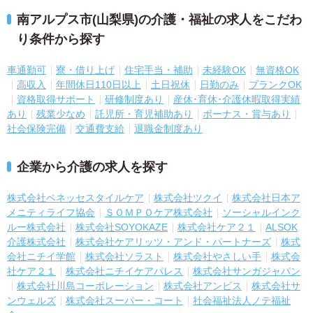
南アルプス市(山梨県)の介護・福祉の求人をこだわ
り条件から探す
車通勤可
寮・借り上げ
住宅手当・補助
未経験OK
無資格OK
高収入
年間休日110日以上
土日祝休
日勤のみ
ブランクOK
資格取得サポート
研修制度あり
産休･育休･介護休暇取得実績
あり
残業少なめ
託児所・育児補助あり
ボーナス・賞与あり
社会保険完備
交通費支給
退職金制度あり
企業から介護の求人を探す
株式会社ベネッセスタイルケア
株式会社ツクイ
株式会社日本ア
メニティライフ協会
ＳＯＭＰＯケア株式会社
ソーシャルインク
ルー株式会社
株式会社SOYOKAZE
株式会社ケア２１
ALSOK
介護株式会社
株式会社ケアリッツ・アンド・パートナーズ
株式
会社ニチイ学館
株式会社ソラスト
株式会社やさしい手
株式会
社ケア２１
株式会社ニチイケアパレス
株式会社サンガジャパン
株式会社川島コーポレーション
株式会社アンビス
株式会社サ
ンウェルズ
株式会社スーパー・コート
社会福祉法人ノテ福祉