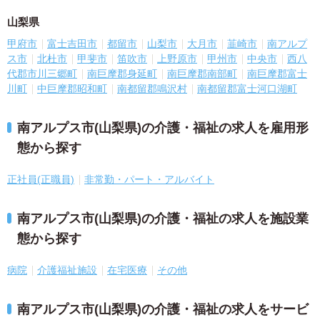
山梨県
甲府市
富士吉田市
都留市
山梨市
大月市
韮崎市
南アルプ
ス市
北杜市
甲斐市
笛吹市
上野原市
甲州市
中央市
西八
代郡市川三郷町
南巨摩郡身延町
南巨摩郡南部町
南巨摩郡富士
川町
中巨摩郡昭和町
南都留郡鳴沢村
南都留郡富士河口湖町
南アルプス市(山梨県)の介護・福祉の求人を雇用形
態から探す
正社員(正職員)
非常勤・パート・アルバイト
南アルプス市(山梨県)の介護・福祉の求人を施設業
態から探す
病院
介護福祉施設
在宅医療
その他
南アルプス市(山梨県)の介護・福祉の求人をサービ