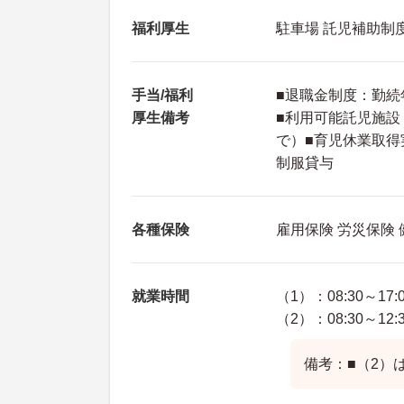
福利厚生
駐車場 託児補助制
手当/福利
■退職金制度：勤続
厚生備考
■利用可能託児施設
で）■育児休業取得
制服貸与
各種保険
雇用保険 労災保険
就業時間
（1）：08:30～17:
（2）：08:30～12:
備考：■（2）は