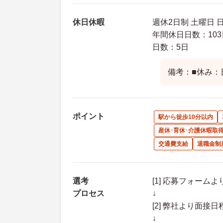
休日休暇
週休2日制 土曜日 
年間休日日数：103
日数：5日
備考：■休み：
ポイント
駅から徒歩10分以内
産休･育休･介護休暇取
交通費支給
退職金制
選考
[1] 応募フォーム
プロセス
↓
[2] 弊社より面
↓