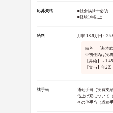
応募資格
■社会福祉士必須
■経験1年以上
給料
月収 18.9万円～25
備考：【基本給】1
※初任給は実
【昇給】～1.
【賞与】年2回 
諸手当
通勤手当（実費支給（
借上げ寮について
その他手当（職種手当