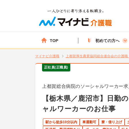
TOP
初めての方へ
マイナビ介護職
上都賀厚生農業協同組合連合会の介護職
正社員(正職員)
上都賀総合病院のソーシャルワーカー求
【栃木県／鹿沼市】日勤の
ャルワーカーのお仕事
駅から徒歩10分以内
車通勤可
寮・借り上げ