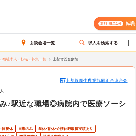
転職
無料!簡単1分
面談会場一覧
求人を検索する
・福祉求人・転職・募集一覧
上都賀総合病院
上都賀厚生農業協同組合連合会
人
み♪駅近な職場◎病院内で医療ソーシ
土日祝休
日勤のみ
産休･育休･介護休暇取得実績あり