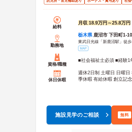
託児所・育児補助あり
ボーナス・賞与あり
社会
月収 18.9万円～25.8万円
給料
栃木県
鹿沼市 下田町1-10
東武日光線「新鹿沼駅」徒歩
勤務地
MAP
■社会福祉士必須 ■経験1
資格/職種
週休2日制 土曜日 日曜日
季休暇 有給休暇 創立記
休日休暇
年間休日日数：103日 夏季休暇日数：5日 初年
度有給日数：
施設見学のご相談
無料