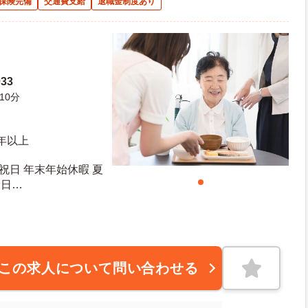
保険完備
交通費支給
退職金制度あり
33
10分
年以上
 祝日 年末年始休暇 夏
念日
10日 年末年始休暇日数：5日
この求人について問い合わせる