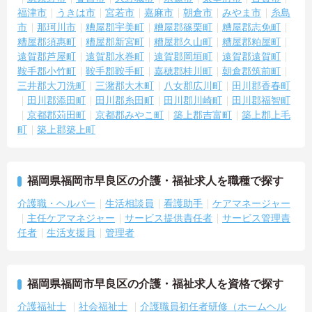
福津市
うきは市
宮若市
嘉麻市
朝倉市
みやま市
糸島
市
那珂川市
糟屋郡宇美町
糟屋郡篠栗町
糟屋郡志免町
糟屋郡須惠町
糟屋郡新宮町
糟屋郡久山町
糟屋郡粕屋町
遠賀郡芦屋町
遠賀郡水巻町
遠賀郡岡垣町
遠賀郡遠賀町
鞍手郡小竹町
鞍手郡鞍手町
嘉穂郡桂川町
朝倉郡筑前町
三井郡大刀洗町
三潴郡大木町
八女郡広川町
田川郡香春町
田川郡添田町
田川郡糸田町
田川郡川崎町
田川郡福智町
京都郡苅田町
京都郡みやこ町
築上郡吉富町
築上郡上毛
町
築上郡築上町
福岡県福岡市早良区の介護・福祉求人を職種で探す
介護職・ヘルパー
生活相談員
看護助手
ケアマネージャー
主任ケアマネジャー
サービス提供責任者
サービス管理責
任者
生活支援員
管理者
福岡県福岡市早良区の介護・福祉求人を資格で探す
介護福祉士
社会福祉士
介護職員初任者研修（ホームヘル