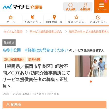
0
1
求人検索
会員登録
メニュー
ホーム
初めての方へ
面談会場一覧
保存した求人
最近見た求人
マイナビ介護職
サービス提供責任者の求人
福岡県のサービス提供責任者求
募集停止
名称非公開 ※詳細はお問合せください
のサービス提供責任者求人
正社員(正職員)
訪問介護
【福岡県／福岡市早良区】経験不
問／OJTあり♪訪問介護事業所にて
サービス提供責任者の募集＜正社
員＞
更新日：2026年06月30日 求人番号：10123898
勤務地