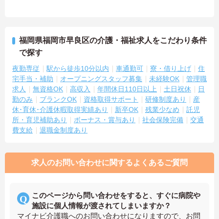
福岡県福岡市早良区の介護・福祉求人をこだわり条件
で探す
夜勤専従
駅から徒歩10分以内
車通勤可
寮・借り上げ
住
宅手当・補助
オープニングスタッフ募集
未経験OK
管理職
求人
無資格OK
高収入
年間休日110日以上
土日祝休
日
勤のみ
ブランクOK
資格取得サポート
研修制度あり
産
休･育休･介護休暇取得実績あり
新卒OK
残業少なめ
託児
所・育児補助あり
ボーナス・賞与あり
社会保険完備
交通
費支給
退職金制度あり
求人のお問い合わせに関するよくあるご質問
このページから問い合わせをすると、すぐに病院や
施設に個人情報が渡されてしまいますか？
マイナビ介護職へのお問い合わせになりますので、お問