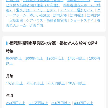
訪問介護
介護老人保健施設（老健）
有料老人ホーム
サー
ビス付き高齢者向け住宅（サ高住）
特別養護老人ホーム（特
養）
通所介護（デイサービス）
デイケア（通所リハ）
グ
ループホーム
障がい者施設
訪問入浴
訪問看護
訪問診療
定期巡回
ケアハウス・高齢者住宅地
ショートステイ
養
護老人ホーム
介護予防
福岡県福岡市早良区の介護・福祉求人を給与で探す
時給
850円以上
1000円以上
1200円以上
1400円以上
1600円
以上
月給
15万円以上
20万円以上
25万円以上
30万円以上
年収
250万円以上
300万円以上
350万円以上
400万円以上