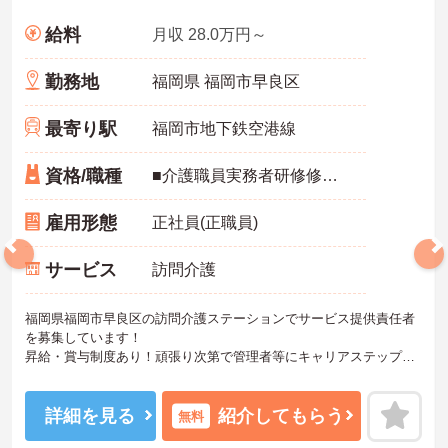
給料
月収 28.0万円～
勤務地
福岡県 福岡市早良区
最寄り駅
福岡市地下鉄空港線
資格/職種
■介護職員実務者研修修了者、介護福祉士：いずれか必須 ■経験不問
雇用形態
正社員(正職員)
サービス
訪問介護
福岡県福岡市早良区の訪問介護ステーションでサービス提供責任者
を募集しています！
昇給・賞与制度あり！頑張り次第で管理者等にキャリアステップも
可能となっており、頑張りを評価してくれる環境となっております♪
最寄駅から徒歩3分と好立地！通勤しやすいのも嬉しいポイントです
◎
詳細を見る
紹介してもらう
無料
ご興味のある方は、面接のポイントをお伝えしますのでご連絡くだ