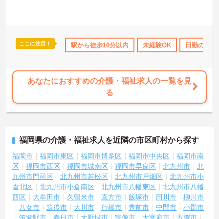
さい！
ここに注目！
サポート
研修制度あり
駅から徒歩10分以内
産休･育休･介護休暇取得実績あり
未経験OK
日勤のみ
社会保
あなたにおすすめの介護・福祉求人の一覧を見
る
福岡県の介護・福祉求人を近隣の市区町村から探す
福岡市
福岡市東区
福岡市博多区
福岡市中央区
福岡市南
区
福岡市西区
福岡市城南区
福岡市早良区
北九州市
北
九州市門司区
北九州市若松区
北九州市戸畑区
北九州市小
倉北区
北九州市小倉南区
北九州市八幡東区
北九州市八幡
西区
大牟田市
久留米市
直方市
飯塚市
田川市
柳川市
八女市
筑後市
大川市
行橋市
豊前市
中間市
小郡市
筑紫野市
春日市
大野城市
宗像市
太宰府市
古賀市