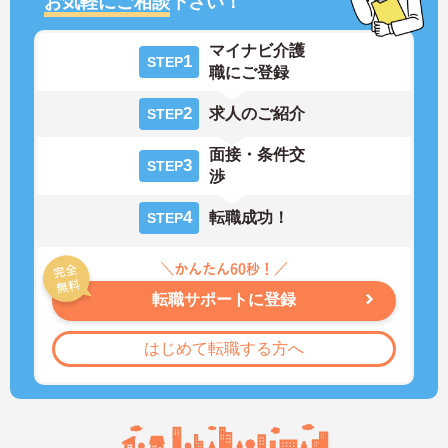
お気軽にご相談
下さい！
マイナビ介護
1
STEP
職にご登録
2
求人のご紹介
STEP
面接・条件交
3
STEP
渉
4
転職成功！
STEP
転職サポートに登録
はじめて転職する方へ