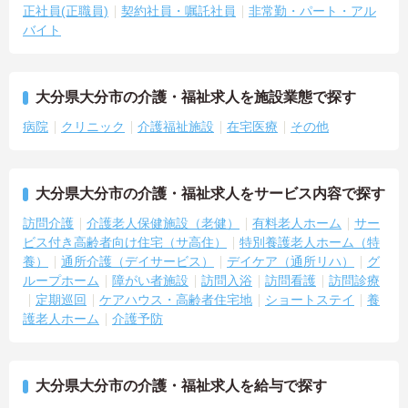
正社員(正職員)
契約社員・嘱託社員
非常勤・パート・アル
バイト
大分県大分市の介護・福祉求人を施設業態で探す
病院
クリニック
介護福祉施設
在宅医療
その他
大分県大分市の介護・福祉求人をサービス内容で探す
訪問介護
介護老人保健施設（老健）
有料老人ホーム
サー
ビス付き高齢者向け住宅（サ高住）
特別養護老人ホーム（特
養）
通所介護（デイサービス）
デイケア（通所リハ）
グ
ループホーム
障がい者施設
訪問入浴
訪問看護
訪問診療
定期巡回
ケアハウス・高齢者住宅地
ショートステイ
養
護老人ホーム
介護予防
大分県大分市の介護・福祉求人を給与で探す