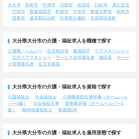
大分市
別府市
中津市
日田市
佐伯市
臼杵市
津久見市
竹田市
豊後高田市
杵築市
宇佐市
豊後大野市
由布市
国東市
速見郡日出町
玖珠郡九重町
玖珠郡玖珠町
大分県大分市の介護・福祉求人を職種で探す
介護職・ヘルパー
生活相談員
看護助手
ケアマネージャー
主任ケアマネジャー
サービス提供責任者
施設長
サービ
ス管理責任者
生活支援員
大分県大分市の介護・福祉求人を資格で探す
介護福祉士
社会福祉士
介護職員初任者研修（ホームヘル
パー2級）
社会福祉主事
実務者研修（ホームヘルパー1
級）
精神保健福祉士
無資格OK
大分県大分市の介護・福祉求人を雇用形態で探す