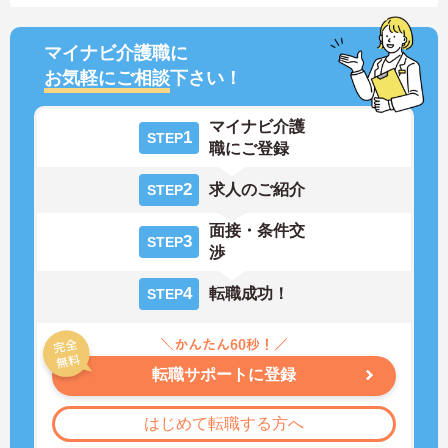
マイナビ介護職に
お気軽にご相談
下さい！
マイナビ介護
1
STEP
職にご登録
2
求人のご紹介
STEP
面接・条件交
3
STEP
渉
4
転職成功！
STEP
転職サポートに登録
はじめて転職する方へ