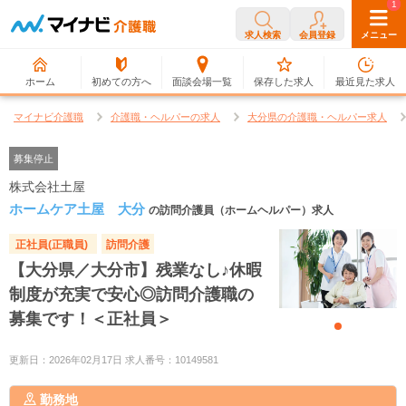
0
1
求人検索
会員登録
メニュー
ホーム
初めての方へ
面談会場一覧
保存した求人
最近見た求人
マイナビ介護職
介護職・ヘルパーの求人
大分県の介護職・ヘルパー求人
募集停止
株式会社土屋
ホームケア土屋 大分
の訪問介護員（ホームヘルパー）求人
正社員(正職員)
訪問介護
【大分県／大分市】残業なし♪休暇
制度が充実で安心◎訪問介護職の
募集です！＜正社員＞
更新日：2026年02月17日 求人番号：10149581
勤務地