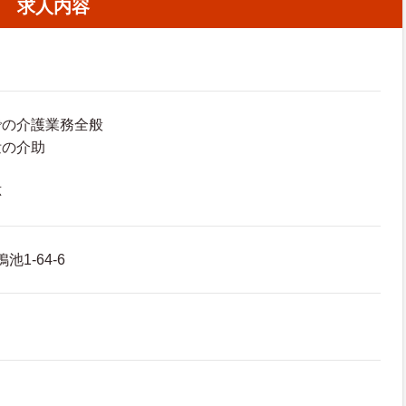
求人内容
での介護業務全般
泄の介助
応
池1-64-6