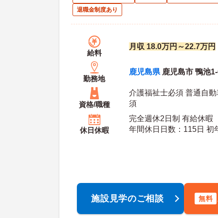
退職金制度あり
月収 18.0万円～22.7万円
給料
鹿児島県
鹿児島市 鴨池1-6
勤務地
介護福祉士必須 普通自動
須
資格/職種
完全週休2日制 有給休暇
年間休
休日休暇
施設見学のご相談
無料