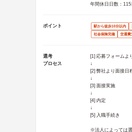
年間休日日数：115
ポイント
駅から徒歩10分以内
社会保険完備
交通費
選考
[1] 応募フォーム
プロセス
↓
[2] 弊社より面
↓
[3] 面接実施
↓
[4] 内定
↓
[5] 入職手続き
※法人によっては