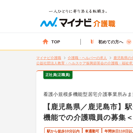
TOP
初めての方へ
マイナビ介護職
介護職・ヘルパーの求人
鹿児島県の
公益社団法人教育・ヘルスケア振興節英会の介護職・福祉求
正社員(正職員)
看護小規模多機能型居宅介護事業所みま
【鹿児島県／鹿児島市】駅
機能での介護職員の募集＜
駅から徒歩10分以内
車通勤可
年間休日110日以