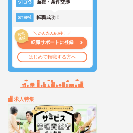
3
面接・条件交渉
STEP
4
転職成功！
STEP
転職サポートに登録
はじめて転職する方へ
求人特集