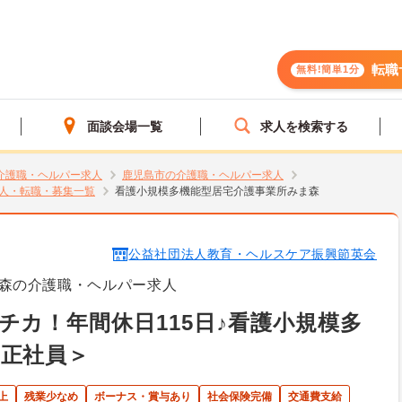
転職
無料!簡単1分
面談会場一覧
求人を検索する
介護職・ヘルパー求人
鹿児島市の介護職・ヘルパー求人
人・転職・募集一覧
看護小規模多機能型居宅介護事業所みま森
公益社団法人教育・ヘルスケア振興節英会
森の介護職・ヘルパー求人
チカ！年間休日115日♪看護小規模多
正社員＞
上
残業少なめ
ボーナス・賞与あり
社会保険完備
交通費支給