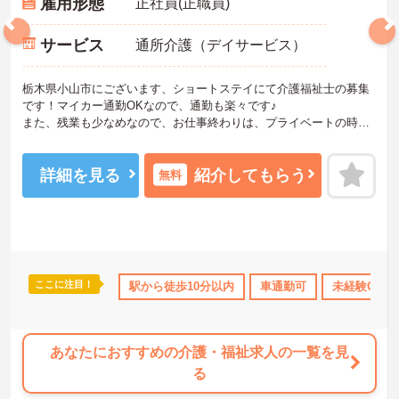
雇用形態
正社員(正職員)
サービス
通所介護（デイサービス）
栃木県小山市にございます、ショートステイにて介護福祉士の募集
です！マイカー通勤OKなので、通勤も楽々です♪
また、残業も少なめなので、お仕事終わりは、プライベートの時間
も大切にできます。
ご興味のある方は、マイナビ介護職までお問い合わせください。
詳細を見る
紹介してもらう
無料
ここに注目！
休暇取得実績あり
交通費支給
駅から徒歩10分以内
車通勤可
未経験OK
あなたにおすすめの介護・福祉求人の一覧を見
る