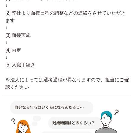
↓
[2] 弊社より面接日程の調整などの連絡をさせていただき
ます
↓
[3] 面接実施
↓
[4] 内定
↓
[5] 入職手続き
※法人によっては選考過程が異なりますので、担当にご確
認ください