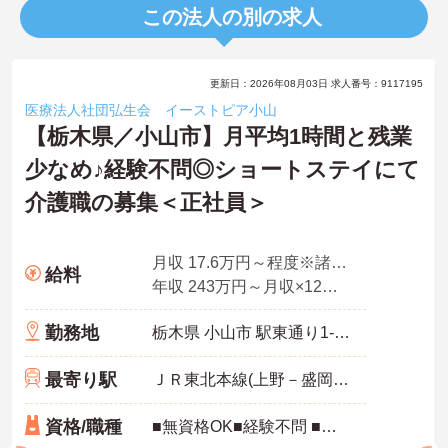
この法人の別の求人
更新日：2026年08月03日 求人番号：9117195
医療法人社団弘生会 イーストピア小山
【栃木県／小山市】月平均1時間と残業
少なめ♪経験不問◎ショートステイにて
介護職の募集＜正社員＞
月収 17.6万円～程度※諸手当込
給料
年収 243万円～月収×12ヶ月＋賞与2.70ヶ月想定
勤務地
栃木県 小山市 駅東通り1-21-21
最寄り駅
ＪＲ東北本線(上野－盛岡)「小山駅」徒歩7分
資格/職種
■無資格OK■経験不問 ■普通自動車運転免許（AT限定可）あれば尚可