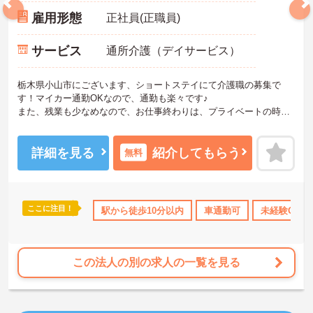
雇用形態
正社員(正職員)
サービス
通所介護（デイサービス）
栃木県小山市にございます、ショートステイにて介護職の募集で
す！マイカー通勤OKなので、通勤も楽々です♪
また、残業も少なめなので、お仕事終わりは、プライベートの時間
も大切にできます。
ご興味のある方は、マイナビ介護職までお問い合わせください。
詳細を見る
紹介してもらう
無料
ここに注目！
なめ
無資格OK
ブランクOK
駅から徒歩10分以内
産休･育休･介護休暇取得実績あり
車通勤可
未経験OK
この法人の別の求人の一覧を見る