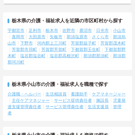
栃木県の介護・福祉求人を近隣の市区町村から探す
宇都宮市
足利市
栃木市
佐野市
鹿沼市
日光市
小山市
真岡市
大田原市
矢板市
那須塩原市
さくら市
那須烏
山市
下野市
河内郡上三川町
芳賀郡益子町
芳賀郡茂木町
芳賀郡市貝町
芳賀郡芳賀町
下都賀郡壬生町
下都賀郡野
木町
塩谷郡塩谷町
塩谷郡高根沢町
那須郡那須町
那須郡
那珂川町
栃木県小山市の介護・福祉求人を職種で探す
介護職・ヘルパー
生活相談員
看護助手
ケアマネージャー
主任ケアマネジャー
サービス提供責任者
施設長
児童発
達支援管理責任者
サービス管理責任者
生活支援員
管理
者