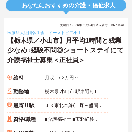
あなたにおすすめの介護・福祉求人
更新日：2026年08月03日 求人番号：10261041
医療法人社団弘生会 イーストピア小山
【栃木県／小山市】月平均1時間と残業
少なめ♪経験不問◎ショートステイにて
介護福祉士募集＜正社員＞
給料
月収 17.2万円～
勤務地
栃木県 小山市 駅東通り1-21-21
最寄り駅
ＪＲ東北本線(上野－盛岡)「小山駅」徒歩7分
資格/職種
■介護福祉士 ■実務経験あれば優遇