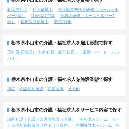
栃木県小山市の介護・福祉求人を資格で探す
介護福祉士
社会福祉士
介護職員初任者研修（ホームヘル
パー2級）
社会福祉主事
実務者研修（ホームヘルパー1
級）
精神保健福祉士
無資格OK
栃木県小山市の介護・福祉求人を雇用形態で探す
正社員(正職員)
契約社員・嘱託社員
非常勤・パート・アル
バイト
栃木県小山市の介護・福祉求人を施設業態で探す
病院
介護福祉施設
在宅医療
その他
栃木県小山市の介護・福祉求人をサービス内容で探す
訪問介護
介護老人保健施設（老健）
有料老人ホーム
サー
ビス付き高齢者向け住宅（サ高住）
特別養護老人ホーム（特