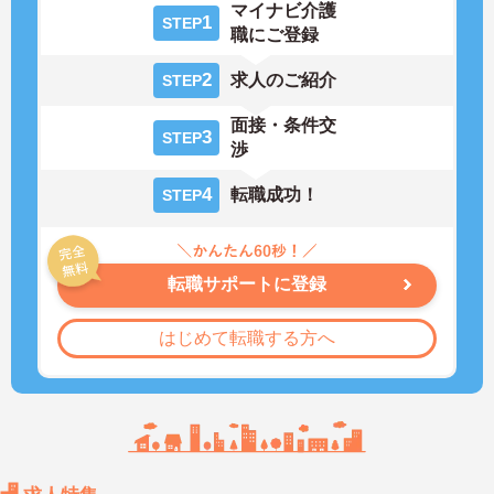
マイナビ介護
1
STEP
職にご登録
2
求人のご紹介
STEP
面接・条件交
3
STEP
渉
4
転職成功！
STEP
転職サポートに登録
はじめて転職する方へ