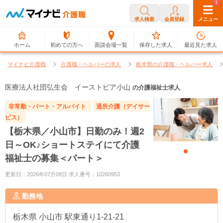
0
1
求人検索
会員登録
メニュー
ホーム
初めての方へ
面談会場一覧
保存した求人
最近見た求人
マイナビ介護職
介護職・ヘルパーの求人
栃木県の介護職・ヘルパー求人
医療法人社団弘生会 イーストピア小山
の介護福祉士求人
非常勤・パート・アルバイト
通所介護（デイサー
ビス）
【栃木県／小山市】日勤のみ！週2
日～OK♪ショートステイにて介護
福祉士の募集＜パート＞
更新日：2026年07月08日 求人番号：10260953
勤務地
栃木県
小山市 駅東通り1-21-21