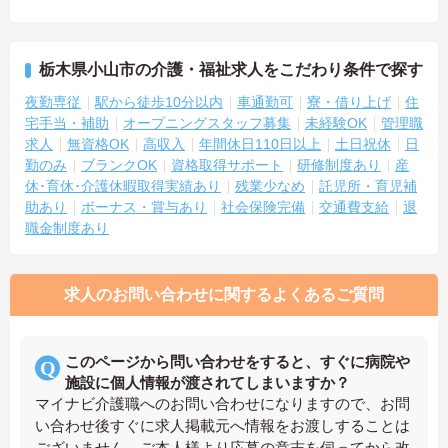
栃木県小山市の介護・福祉求人をこだわり条件で探す
夜勤専従
駅から徒歩10分以内
車通勤可
寮・借り上げ
住
宅手当・補助
オープニングスタッフ募集
未経験OK
管理職
求人
無資格OK
高収入
年間休日110日以上
土日祝休
日
勤のみ
ブランクOK
資格取得サポート
研修制度あり
産
休･育休･介護休暇取得実績あり
残業少なめ
託児所・育児補
助あり
ボーナス・賞与あり
社会保険完備
交通費支給
退
職金制度あり
求人のお問い合わせに関するよくあるご質問
このページから問い合わせをすると、すぐに病院や
施設に個人情報が渡されてしまいますか？
マイナビ介護職へのお問い合わせになりますので、お問
い合わせ後すぐに求人掲載元へ情報をお渡しすることは
ございません。ご本人様より応募の意志を伺ってから改