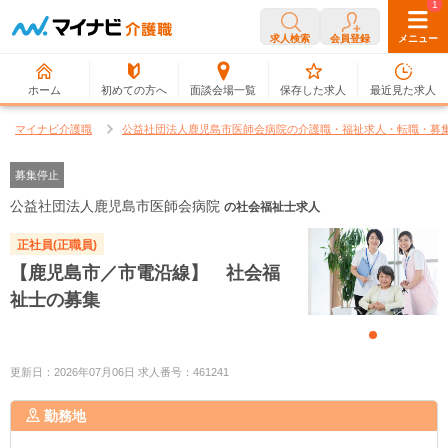
0
1
求人検索
会員登録
メニュー
ホーム
初めての方へ
面談会場一覧
保存した求人
最近見た求人
マイナビ介護職
公益社団法人鹿児島市医師会病院の介護職・福祉求人・転職・募
募集停止
公益社団法人鹿児島市医師会病院
の社会福祉士求人
正社員(正職員)
【鹿児島市／市電沿線】 社会福
祉士の募集
更新日：2026年07月06日 求人番号：461241
勤務地