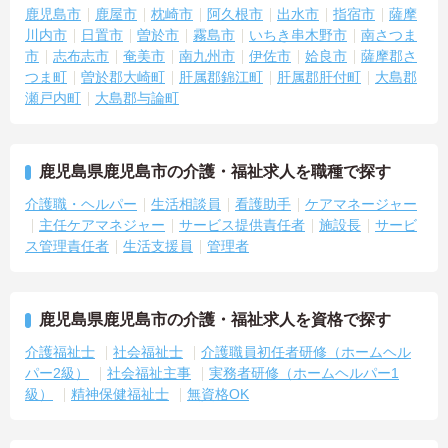
鹿児島市
鹿屋市
枕崎市
阿久根市
出水市
指宿市
薩摩
川内市
日置市
曽於市
霧島市
いちき串木野市
南さつま
市
志布志市
奄美市
南九州市
伊佐市
姶良市
薩摩郡さ
つま町
曽於郡大崎町
肝属郡錦江町
肝属郡肝付町
大島郡
瀬戸内町
大島郡与論町
鹿児島県鹿児島市の介護・福祉求人を職種で探す
介護職・ヘルパー
生活相談員
看護助手
ケアマネージャー
主任ケアマネジャー
サービス提供責任者
施設長
サービ
ス管理責任者
生活支援員
管理者
鹿児島県鹿児島市の介護・福祉求人を資格で探す
介護福祉士
社会福祉士
介護職員初任者研修（ホームヘル
パー2級）
社会福祉主事
実務者研修（ホームヘルパー1
級）
精神保健福祉士
無資格OK