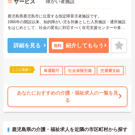
サービス
障がい者施設
鹿児島県鹿児島市に位置する指定障害児者施設です。
1966年の開設以来、知的障がい児を対象とした入所施設・通所施設
をはじめとして、社会の変化に対応すべく在宅支援センターや多機
能型事業所、グループホームの開設など総合的福祉サービスを実施
しています。現在は、相談支援センターや福祉ホーム、地域活動支
援センター等を設置し、地域社会の多様なニーズに応えるための取
詳細を見る
紹介してもらう
無料
組みを展開しています。
幅広く複数の施設を運営する法人ならではの安心感があります◎
さらに賞与過去実績4.00月分、住宅手当、勤続1年以上での退職金制
度など、福利厚生面での充実も魅力的ですね♪
ここに注目！
車通勤可
社会保険完備
交通費支給
退
また、キャリアに応じた階層別研修などの法人内研修に加え、外部
研修にも積極的に参加できるので、スキルアップも叶います☆成長
の一環としての施設内異動や、施設間での交流も盛んで、人間関係
も良好な環境です。
あなたにおすすめの介護・福祉求人の一覧を見
興味のある方は是非ご応募ください。
る
鹿児島県の介護・福祉求人を近隣の市区町村から探す