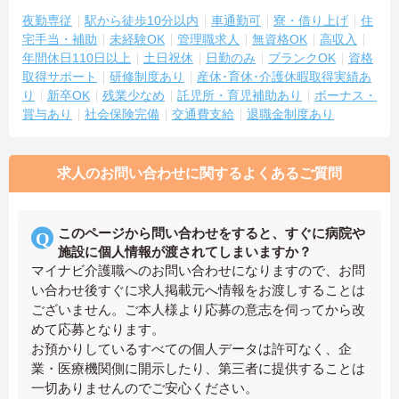
夜勤専従
駅から徒歩10分以内
車通勤可
寮・借り上げ
住
宅手当・補助
未経験OK
管理職求人
無資格OK
高収入
年間休日110日以上
土日祝休
日勤のみ
ブランクOK
資格
取得サポート
研修制度あり
産休･育休･介護休暇取得実績あ
り
新卒OK
残業少なめ
託児所・育児補助あり
ボーナス・
賞与あり
社会保険完備
交通費支給
退職金制度あり
求人のお問い合わせに関するよくあるご質問
このページから問い合わせをすると、すぐに病院や
施設に個人情報が渡されてしまいますか？
マイナビ介護職へのお問い合わせになりますので、お問
い合わせ後すぐに求人掲載元へ情報をお渡しすることは
ございません。ご本人様より応募の意志を伺ってから改
めて応募となります。
お預かりしているすべての個人データは許可なく、企
業・医療機関側に開示したり、第三者に提供することは
一切ありませんのでご安心ください。