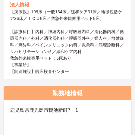
法人情報
【病床数】199床（一般134床／緩和ケア31床／地域包括ケ
ア26床／ＩＣＵ8床／救急外来観察用ベッド5床）
【診療科目】内科／神経内科／呼吸器内科／消化器内科／循
環器内科／外科／消化器外科／呼吸器外科／婦人科／放射線
科／麻酔科／ペインクリニック内科／救急科／病理診断科／
リハビリテーション科／緩和ケア内科
救急外来観察用ベッド：5床あり
【事業所】
【関連施設】臨床検査センター
勤務地情報
鹿児島県鹿児島市鴨池新町7ー1