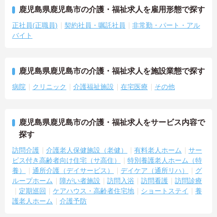
鹿児島県鹿児島市の介護・福祉求人を雇用形態で探す
正社員(正職員)
契約社員・嘱託社員
非常勤・パート・アル
バイト
鹿児島県鹿児島市の介護・福祉求人を施設業態で探す
病院
クリニック
介護福祉施設
在宅医療
その他
鹿児島県鹿児島市の介護・福祉求人をサービス内容で
探す
訪問介護
介護老人保健施設（老健）
有料老人ホーム
サー
ビス付き高齢者向け住宅（サ高住）
特別養護老人ホーム（特
養）
通所介護（デイサービス）
デイケア（通所リハ）
グ
ループホーム
障がい者施設
訪問入浴
訪問看護
訪問診療
定期巡回
ケアハウス・高齢者住宅地
ショートステイ
養
護老人ホーム
介護予防