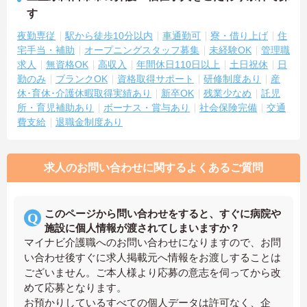
す
夜勤専従
駅から徒歩10分以内
車通勤可
寮・借り上げ
住
宅手当・補助
オープニングスタッフ募集
未経験OK
管理職
求人
無資格OK
高収入
年間休日110日以上
土日祝休
日
勤のみ
ブランクOK
資格取得サポート
研修制度あり
産
休･育休･介護休暇取得実績あり
新卒OK
残業少なめ
託児
所・育児補助あり
ボーナス・賞与あり
社会保険完備
交通
費支給
退職金制度あり
求人のお問い合わせに関するよくあるご質問
このページから問い合わせをすると、すぐに病院や
施設に個人情報が渡されてしまいますか？
マイナビ介護職へのお問い合わせになりますので、お問
い合わせ後すぐに求人掲載元へ情報をお渡しすることは
ございません。ご本人様より応募の意志を伺ってから改
めて応募となります。
お預かりしているすべての個人データは許可なく、企