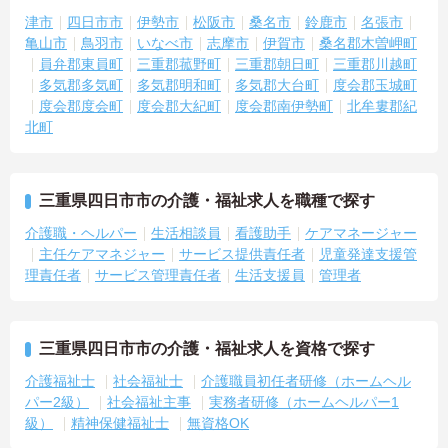
津市
四日市市
伊勢市
松阪市
桑名市
鈴鹿市
名張市
亀山市
鳥羽市
いなべ市
志摩市
伊賀市
桑名郡木曽岬町
員弁郡東員町
三重郡菰野町
三重郡朝日町
三重郡川越町
多気郡多気町
多気郡明和町
多気郡大台町
度会郡玉城町
度会郡度会町
度会郡大紀町
度会郡南伊勢町
北牟婁郡紀
北町
三重県四日市市の介護・福祉求人を職種で探す
介護職・ヘルパー
生活相談員
看護助手
ケアマネージャー
主任ケアマネジャー
サービス提供責任者
児童発達支援管
理責任者
サービス管理責任者
生活支援員
管理者
三重県四日市市の介護・福祉求人を資格で探す
介護福祉士
社会福祉士
介護職員初任者研修（ホームヘル
パー2級）
社会福祉主事
実務者研修（ホームヘルパー1
級）
精神保健福祉士
無資格OK