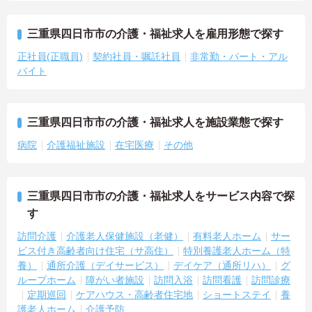
三重県四日市市の介護・福祉求人を雇用形態で探す
正社員(正職員)
契約社員・嘱託社員
非常勤・パート・アル
バイト
三重県四日市市の介護・福祉求人を施設業態で探す
病院
介護福祉施設
在宅医療
その他
三重県四日市市の介護・福祉求人をサービス内容で探
す
訪問介護
介護老人保健施設（老健）
有料老人ホーム
サー
ビス付き高齢者向け住宅（サ高住）
特別養護老人ホーム（特
養）
通所介護（デイサービス）
デイケア（通所リハ）
グ
ループホーム
障がい者施設
訪問入浴
訪問看護
訪問診療
定期巡回
ケアハウス・高齢者住宅地
ショートステイ
養
護老人ホーム
介護予防