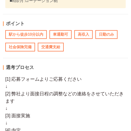
■8回/月:ローテーション制
ポイント
駅から徒歩10分以内
車通勤可
高収入
日勤のみ
社会保険完備
交通費支給
選考プロセス
[1] 応募フォームよりご応募ください
↓
[2] 弊社より面接日程の調整などの連絡をさせていただき
ます
↓
[3] 面接実施
↓
[4] 内定