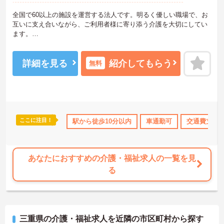
全国で60以上の施設を運営する法人です。明るく優しい職場で、お
互いに支え合いながら、ご利用者様に寄り添う介護を大切にしてい
ます。
利用者様の笑顔のために一所懸命になれる方・チーム連携を大切に
勤務出来る方を歓迎しています。
ご興味ある方には、面接対策ポイントなど、さらに詳細をお話しい
詳細を見る
紹介してもらう
無料
たしますのでお気軽にご相談ください！
ここに注目！
可
交通費支給
駅から徒歩10分以内
車通勤可
交通費支給
あなたにおすすめの介護・福祉求人の一覧を見
る
三重県の介護・福祉求人を近隣の市区町村から探す