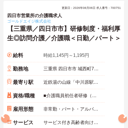
更新日：2026年08月06日 求人番号：700751
四日市営業所の介護職求人
ゴールドエイジ株式会社
【三重県／四日市市】研修制度・福利厚
生◎訪問介護／介護職＜日勤／パート＞
給料
時給1,145円～1,195円
勤務地
三重県 四日市市 城西町7番32号
最寄り駅
近鉄湯の山線「中川原駅」徒歩9分
資格/職種
■介護職員初任者研修（ヘルパー2級）以上の資格をお持ちの方
雇用形態
非常勤・パート・アルバイト
サービス
サービス付き高齢者向け住宅（サ高住）