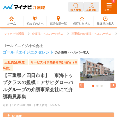
0
1
求人検索
会員登録
メニュー
ホーム
初めての方へ
面談会場一覧
保存した求人
最近見た求人
マイナビ介護職
介護職・ヘルパーの求人
三重県の介護職・ヘルパー求人
ゴールドエイジ株式会社
ゴールドエイジエクセレント
の介護職・ヘルパー求人
正社員(正職員)
サービス付き高齢者向け住宅（サ
高住）
【三重県／四日市市】 東海トッ
プクラスの規模！アサヒグローバ
ルグループの介護事業会社にて介
護職員募集
更新日：2026年08月05日 求人番号：555535
勤務地