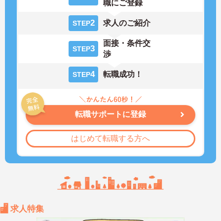
職にご登録
2
求人のご紹介
STEP
面接・条件交
3
STEP
渉
4
転職成功！
STEP
転職サポートに登録
はじめて転職する方へ
求人特集