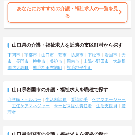
あなたにおすすめの介護・福祉求人の一覧を見
る
山口県の介護・福祉求人を近隣の市区町村から探す
下関市
宇部市
山口市
萩市
防府市
下松市
岩国市
光
市
長門市
柳井市
美祢市
周南市
山陽小野田市
大島郡
周防大島町
熊毛郡田布施町
熊毛郡平生町
山口県岩国市の介護・福祉求人を職種で探す
介護職・ヘルパー
生活相談員
看護助手
ケアマネージャー
主任ケアマネジャー
サービス提供責任者
生活支援員
管
理者
山口県岩国市の介護・福祉求人を資格で探す