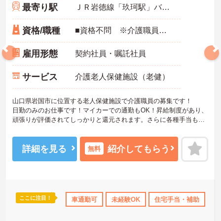
最寄り駅
ＪＲ岩徳線「玖珂駅」バス・車7分
資格/職種
■資格不問 ※介護職員初任者研修（ヘルパー2級）以上あれば尚可 ■経験不問
雇用形態
契約社員・嘱託社員
サービス
介護老人保健施設（老健）
山口県岩国市に位置する老人保健施設で介護職員の募集です！
日勤のみのお仕事です！マイカーでの通勤もOK！昇給制度があり、
頑張りが評価されてしっかりと還元されます。さらに各種手当もあ
るのは嬉しいポイントです◎フォロー体制もあり、経験に関わらず
安心してスタートできます。
こちらの求人にご興味がございましたら面接のポイントもお伝えし
詳細を見る
紹介してもらう
無料
ますので是非ご応募お待ちしております。
ここに注目！
託児所・育児補助
研修制度あり
車通勤可
未経験OK
産休･育休･介護休暇取得実績あり
住宅手当・補助
託