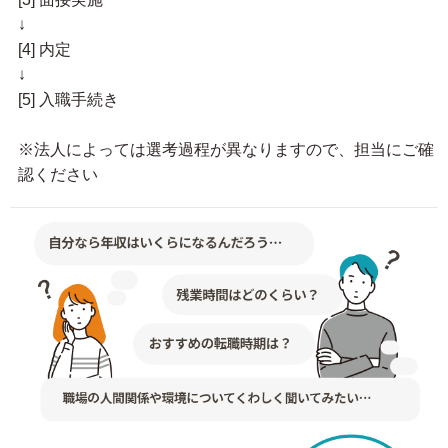
↓
[4] 内定
↓
[5] 入職手続き
※法人によっては選考過程が異なりますので、担当にご確
認ください