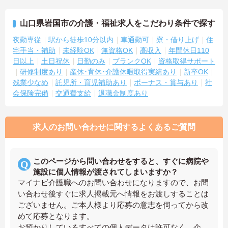
山口県岩国市の介護・福祉求人をこだわり条件で探す
夜勤専従
駅から徒歩10分以内
車通勤可
寮・借り上げ
住
宅手当・補助
未経験OK
無資格OK
高収入
年間休日110
日以上
土日祝休
日勤のみ
ブランクOK
資格取得サポート
研修制度あり
産休･育休･介護休暇取得実績あり
新卒OK
残業少なめ
託児所・育児補助あり
ボーナス・賞与あり
社
会保険完備
交通費支給
退職金制度あり
求人のお問い合わせに関するよくあるご質問
このページから問い合わせをすると、すぐに病院や
施設に個人情報が渡されてしまいますか？
マイナビ介護職へのお問い合わせになりますので、お問
い合わせ後すぐに求人掲載元へ情報をお渡しすることは
ございません。ご本人様より応募の意志を伺ってから改
めて応募となります。
お預かりしているすべての個人データは許可なく、企