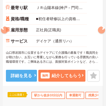
最寄り駅
ＪＲ山陽本線(神戸－門司)「岩国駅」徒歩10分
資格/職種
■初任者研修以上の資格をお持ちの方 ■経験1年以上 ■普通自動車免許必須（ＡＴ限定可）
雇用形態
正社員(正職員)
サービス
デイケア（通所リハ）
山口県岩国市に位置するデイケアにて介護職の募集です！職員同士
が助け合い、お互いに尊重しながら業務を行っている雰囲気の良い
職場環境です。ご興味ある方には、面接対策ポイントなど、さらに
詳細をお話しいたしますのでお気軽にご相談ください！
詳細を見る
紹介してもらう
無料
ここに注目！
無資格OK
研修制度あり
駅から徒歩10分以内
産休･育休･介護休暇取得実績あり
車通勤可
残業少なめ
ボ