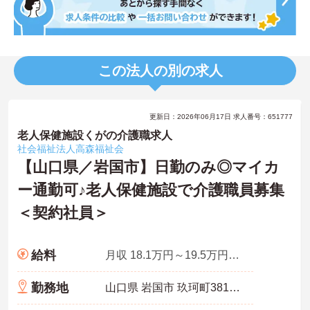
この法人の別の求人
更新日：2026年06月17日 求人番号：651777
老人保健施設くがの介護職求人
社会福祉法人高森福祉会
【山口県／岩国市】日勤のみ◎マイカ
ー通勤可♪老人保健施設で介護職員募集
＜契約社員＞
給料
月収 18.1万円～19.5万円程度 諸手当含む
勤務地
山口県 岩国市 玖珂町3813-6