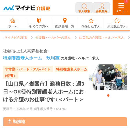
0
1
求人検索
会員登録
メニュー
ホーム
初めての方へ
面談会場一覧
保存した求人
最近見た求人
マイナビ介護職
介護職・ヘルパーの求人
山口県の介護職・ヘルパー求人
社会福祉法人高森福祉会
特別養護老人ホーム 玖珂苑
の介護職・ヘルパー求人
非常勤・パート・アルバイト
特別養護老人ホーム
（特養）
【山口県／岩国市】勤務日数：週3
日～OK◎特別養護老人ホームにお
ける介護のお仕事です♪＜パート＞
更新日：2026年03月26日 求人番号：651782
勤務地