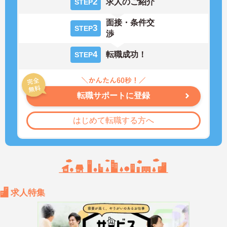
2
求人のご紹介
STEP
面接・条件交
3
STEP
渉
4
転職成功！
STEP
転職サポートに登録
はじめて転職する方へ
求人特集