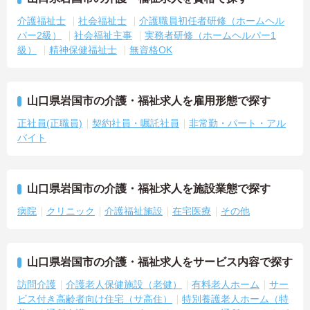
介護福祉士
社会福祉士
介護職員初任者研修（ホームヘル
パー2級）
社会福祉主事
実務者研修（ホームヘルパー1
級）
精神保健福祉士
無資格OK
山口県岩国市の介護・福祉求人を雇用形態で探す
正社員(正職員)
契約社員・嘱託社員
非常勤・パート・アル
バイト
山口県岩国市の介護・福祉求人を施設業態で探す
病院
クリニック
介護福祉施設
在宅医療
その他
山口県岩国市の介護・福祉求人をサービス内容で探す
訪問介護
介護老人保健施設（老健）
有料老人ホーム
サー
ビス付き高齢者向け住宅（サ高住）
特別養護老人ホーム（特