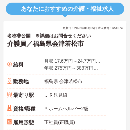
あなたにおすすめの介護・福祉求人
更新日：2026年08月05日 求人番号：654274
名称非公開 ※詳細はお問合せください
介護員／福島県会津若松市
月収 17.6万円～24.7万円（程度）
給料
年収 275万円～383万円程度（賞与込）
勤務地
福島県 会津若松市
最寄り駅
ＪＲ只見線
資格/職種
＊ホームヘルパー2級 （介護職員初任者研修終了者）以上【あれば尚可】 ＊普通自動車免許（通勤用） ＜歓迎：以下の資格・スキル・経験をお持ちの方＞ ■
雇用形態
正社員(正職員)