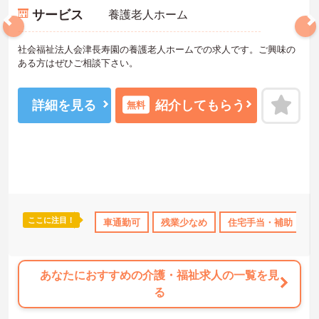
サービス
養護老人ホーム
社会福祉法人会津長寿園の養護老人ホームでの求人です。ご興味の
ある方はぜひご相談下さい。
詳細を見る
紹介してもらう
無料
ここに注目！
ブランクOK
社会保険完備
車通勤可
残業少なめ
交通費支給
住宅手当・補助
退職金制度あり
あなたにおすすめの介護・福祉求人の一覧を見
る