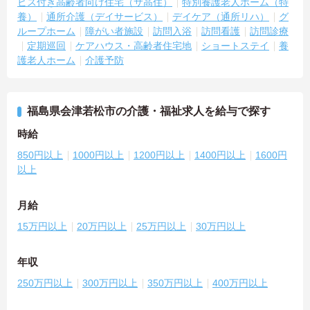
ビス付き高齢者向け住宅（サ高住）
特別養護老人ホーム（特
養）
通所介護（デイサービス）
デイケア（通所リハ）
グ
ループホーム
障がい者施設
訪問入浴
訪問看護
訪問診療
定期巡回
ケアハウス・高齢者住宅地
ショートステイ
養
護老人ホーム
介護予防
福島県会津若松市の介護・福祉求人を給与で探す
時給
850円以上
1000円以上
1200円以上
1400円以上
1600円
以上
月給
15万円以上
20万円以上
25万円以上
30万円以上
年収
250万円以上
300万円以上
350万円以上
400万円以上