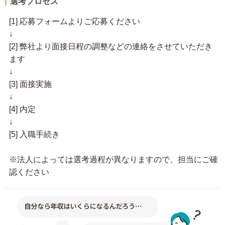
選考プロセス
[1] 応募フォームよりご応募ください
↓
[2] 弊社より面接日程の調整などの連絡をさせていただき
ます
↓
[3] 面接実施
↓
[4] 内定
↓
[5] 入職手続き
※法人によっては選考過程が異なりますので、担当にご確
認ください