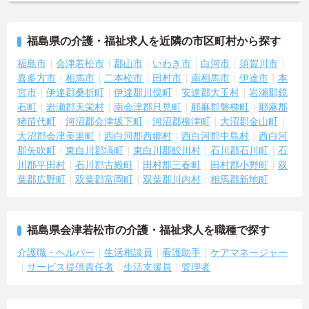
福島県の介護・福祉求人を近隣の市区町村から探す
福島市
会津若松市
郡山市
いわき市
白河市
須賀川市
喜多方市
相馬市
二本松市
田村市
南相馬市
伊達市
本
宮市
伊達郡桑折町
伊達郡川俣町
安達郡大玉村
岩瀬郡鏡
石町
岩瀬郡天栄村
南会津郡只見町
耶麻郡磐梯町
耶麻郡
猪苗代町
河沼郡会津坂下町
河沼郡柳津町
大沼郡金山町
大沼郡会津美里町
西白河郡西郷村
西白河郡中島村
西白河
郡矢吹町
東白川郡塙町
東白川郡鮫川村
石川郡石川町
石
川郡平田村
石川郡古殿町
田村郡三春町
田村郡小野町
双
葉郡広野町
双葉郡富岡町
双葉郡川内村
相馬郡新地町
福島県会津若松市の介護・福祉求人を職種で探す
介護職・ヘルパー
生活相談員
看護助手
ケアマネージャー
サービス提供責任者
生活支援員
管理者