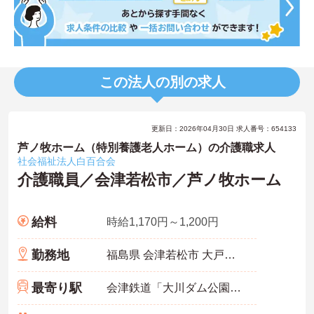
この法人の別の求人
更新日：2026年04月30日 求人番号：654133
芦ノ牧ホーム（特別養護老人ホーム）の介護職求人
社会福祉法人白百合会
介護職員／会津若松市／芦ノ牧ホーム
給料
時給1,170円～1,200円
勤務地
福島県 会津若松市 大戸町芦ノ牧字壇ノ下845
最寄り駅
会津鉄道「大川ダム公園駅」バス・車14分