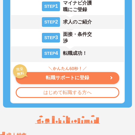
マイナビ介護
1
STEP
職にご登録
2
求人のご紹介
STEP
面接・条件交
3
STEP
渉
4
転職成功！
STEP
転職サポートに登録
はじめて転職する方へ