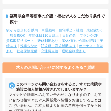
福島県会津若松市の介護・福祉求人をこだわり条件で
探す
駅から徒歩10分以内
車通勤可
住宅手当・補助
未経験OK
無資格OK
年間休日110日以上
日勤のみ
ブランクOK
資格取得サポート
研修制度あり
産休･育休･介護休暇取得実
績あり
残業少なめ
託児所・育児補助あり
ボーナス・賞与
あり
社会保険完備
交通費支給
退職金制度あり
求人のお問い合わせに関するよくあるご質問
このページから問い合わせをすると、すぐに病院や
施設に個人情報が渡されてしまいますか？
マイナビ介護職へのお問い合わせになりますので、お問
い合わせ後すぐに求人掲載元へ情報をお渡しすることは
ございません。ご本人様より応募の意志を伺ってから改
めて応募となります。