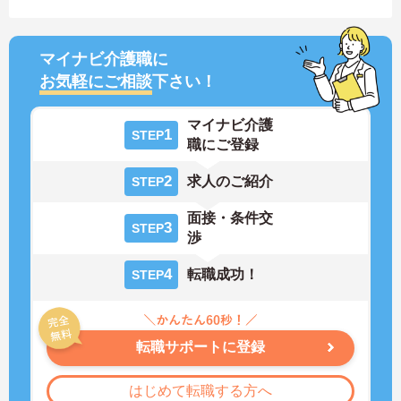
マイナビ介護職に
お気軽にご相談
下さい！
マイナビ介護
1
STEP
職にご登録
2
求人のご紹介
STEP
面接・条件交
3
STEP
渉
4
転職成功！
STEP
転職サポートに登録
はじめて転職する方へ