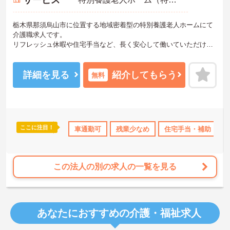
サービス
栃木県那須烏山市に位置する地域密着型の特別養護老人ホームにて
介護職求人です。
リフレッシュ休暇や住宅手当など、長く安心して働いていただける
職場です！
ご興味のある方には、面接対策ポイントなど、さらに詳細をお話し
いたしますので、お気軽にご相談ください。
詳細を見る
紹介してもらう
無料
ここに注目！
資格OK
産休･育休･介護休暇取得実績あり
車通勤可
残業少なめ
ボーナス・賞与あり
住宅手当・補助
この法人の別の求人の一覧を見る
あなたにおすすめの介護・福祉求人