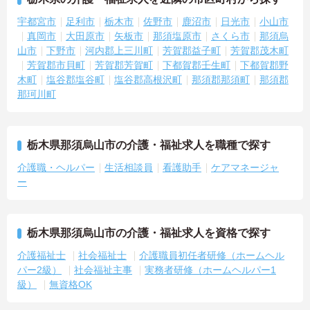
宇都宮市
足利市
栃木市
佐野市
鹿沼市
日光市
小山市
真岡市
大田原市
矢板市
那須塩原市
さくら市
那須烏
山市
下野市
河内郡上三川町
芳賀郡益子町
芳賀郡茂木町
芳賀郡市貝町
芳賀郡芳賀町
下都賀郡壬生町
下都賀郡野
木町
塩谷郡塩谷町
塩谷郡高根沢町
那須郡那須町
那須郡
那珂川町
栃木県那須烏山市の介護・福祉求人を職種で探す
介護職・ヘルパー
生活相談員
看護助手
ケアマネージャ
ー
栃木県那須烏山市の介護・福祉求人を資格で探す
介護福祉士
社会福祉士
介護職員初任者研修（ホームヘル
パー2級）
社会福祉主事
実務者研修（ホームヘルパー1
級）
無資格OK