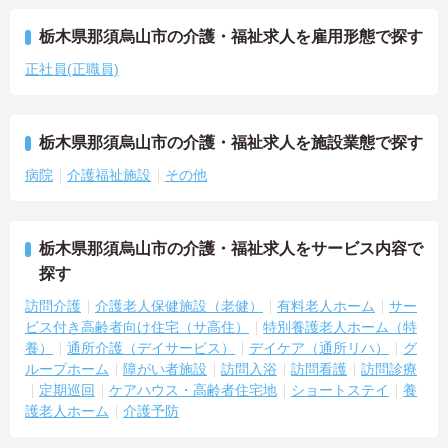
栃木県那須烏山市の介護・福祉求人を雇用形態で探す
正社員(正職員)
栃木県那須烏山市の介護・福祉求人を施設業態で探す
病院
介護福祉施設
その他
栃木県那須烏山市の介護・福祉求人をサービス内容で
探す
訪問介護
介護老人保健施設（老健）
有料老人ホーム
サー
ビス付き高齢者向け住宅（サ高住）
特別養護老人ホーム（特
養）
通所介護（デイサービス）
デイケア（通所リハ）
グ
ループホーム
障がい者施設
訪問入浴
訪問看護
訪問診療
定期巡回
ケアハウス・高齢者住宅地
ショートステイ
養
護老人ホーム
介護予防