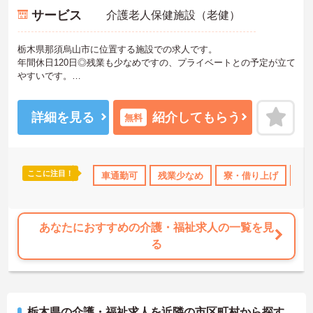
サービス
介護老人保健施設（老健）
栃木県那須烏山市に位置する施設での求人です。
年間休日120日◎残業も少なめですの、プライベートとの予定が立て
やすいです。
また、託児所が完備されていますので、お子様がいらっしゃる方で
も安心してご就業していただけます。
ご興味のある方は、お気軽にお問い合わせください。
詳細を見る
紹介してもらう
無料
ここに注目！
無資格OK
産休･育休･介護休暇取得実績あり
車通勤可
残業少なめ
寮・借り上げ
夏～秋入職可
託
社
あなたにおすすめの介護・福祉求人の一覧を見
る
栃木県の介護・福祉求人を近隣の市区町村から探す