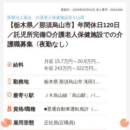
更新日：2026年05月01日 求人番号：9061894
医療法人薫会 介護老人保健施設富士山苑
【栃木県／那須烏山市】年間休日120日
／託児所完備◎介護老人保健施設での介
護職募集〈夜勤なし〉
月収 15.7万円～20.9万円程度 諸手当込※有資格者モデル
給料
年収 243万円～322万円程度
勤務地
栃木県 那須烏山市 滝田1868番地28
最寄り駅
ＪＲ烏山線「烏山駅」バス・車10分
資格/職種
■普通自動車運転免許（ＡＴ限定可）
雇用形態
正社員(正職員)