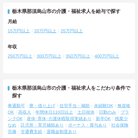
栃木県那須烏山市の介護・福祉求人を給与で探す
月給
15万円以上
20万円以上
25万円以上
年収
250万円以上
300万円以上
350万円以上
400万円以上
栃木県那須烏山市の介護・福祉求人をこだわり条件で
探す
車通勤可
寮・借り上げ
住宅手当・補助
未経験OK
無資格
OK
高収入
年間休日110日以上
土日祝休
日勤のみ
ブラ
ンクOK
産休･育休･介護休暇取得実績あり
新卒OK
残業少
なめ
託児所・育児補助あり
ボーナス・賞与あり
社会保険
完備
交通費支給
退職金制度あり