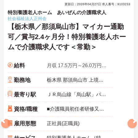
更新日：2026年04月27日 求人番号：9103233
特別養護老人ホーム あいぜんの介護職求人
社会福祉法人正州会
【栃木県／那須烏山市】マイカー通勤
可／賞与2.4ヶ月分！特別養護老人ホー
ムで介護職求人です＜常勤＞
給料
月収 17.5万円～26.0万円程度 諸手当込
勤務地
栃木県 那須烏山市 上境４５８番地
最寄り駅
ＪＲ烏山線「烏山駅」バス・車4分
資格/職種
■介護職員初任者研修又はホームヘルパー2級以上の資格をお持ちの方 ※パソコンの簡単な操作できる方（文字入力程度） ※経験不問 ※普通自動車運転免許必須（AT可）
雇用形態
正社員(正職員)
特別養護老人ホーム（特養）