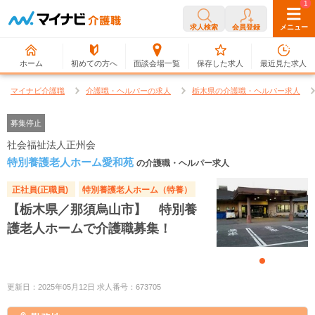
0
1
求人検索
会員登録
メニュー
ホーム
初めての方へ
面談会場一覧
保存した求人
最近見た求人
マイナビ介護職
介護職・ヘルパーの求人
栃木県の介護職・ヘルパー求人
募集停止
社会福祉法人正州会
特別養護老人ホーム愛和苑
の介護職・ヘルパー求人
正社員(正職員)
特別養護老人ホーム（特養）
【栃木県／那須烏山市】 特別養
護老人ホームで介護職募集！
更新日：2025年05月12日 求人番号：673705