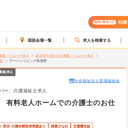
転職
無料!簡単1分
面談会場一覧
求人を検索する
護職・ヘルパー求人
新潟市中央区の介護職・ヘルパー求人
覧
アーバンリビング鳥屋野
募集停止
社会福祉法人苗場福祉会
パー、介護福祉士求人
】 有料老人ホームでの介護士のお仕
休･育休･介護休暇取得実績あり
残業少なめ
交通費支給