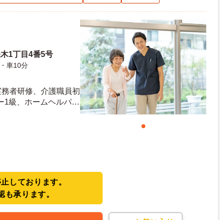
木1丁目4番5号
・車10分
実務者研修、介護職員初
ー1級、ホームヘルパー
ちの方 ※未経験応相
（AT限定可）
停止しております。
認も承ります。