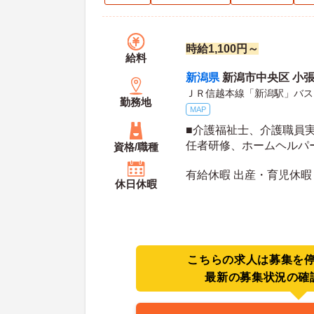
時給1,100円～
給料
新潟県
新潟市中央区 小張
ＪＲ信越本線「新潟駅」バス
勤務地
MAP
■介護福祉士、介護職員
任者研修、ホームヘルパ
資格/職種
2級いずれかの資格をお持
有給休暇 出産・育児休暇
談 ■普通自動車運転免許
休日休暇
こちらの求人は募集を
最新の募集状況の確