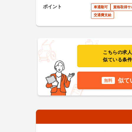
ポイント
車通勤可
資格取得サ
交通費支給
こちらの求
似ている条
似て
無料