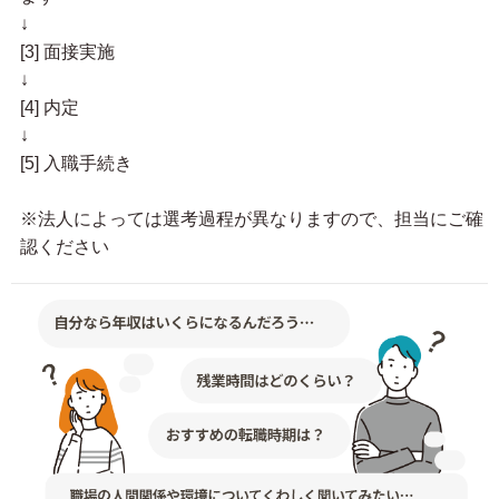
↓
[3] 面接実施
↓
[4] 内定
↓
[5] 入職手続き
※法人によっては選考過程が異なりますので、担当にご確
認ください