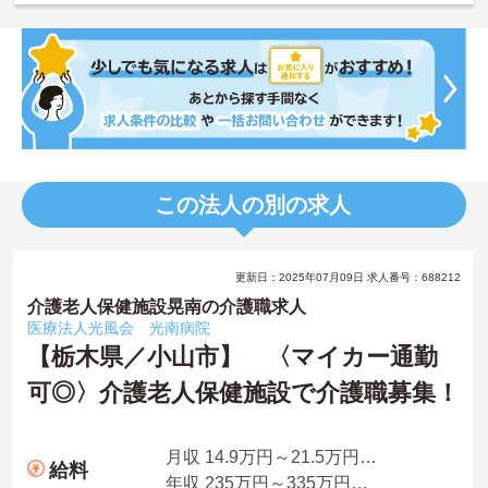
この法人の別の求人
更新日：2025年07月09日 求人番号：688212
介護老人保健施設晃南の介護職求人
医療法人光風会 光南病院
【栃木県／小山市】 〈マイカー通勤
可◎〉介護老人保健施設で介護職募集！
月収 14.9万円～21.5万円程度（諸手当込）
給料
年収 235万円～335万円程度（諸手当込）