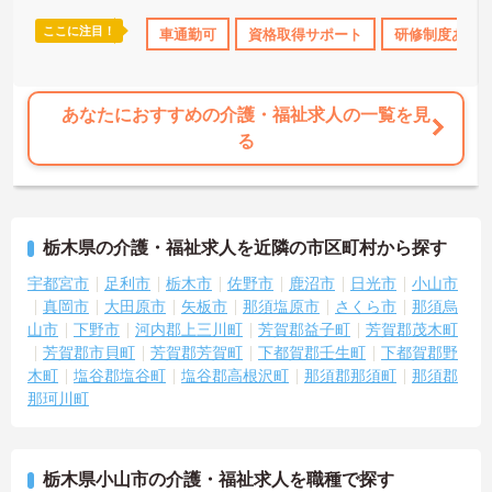
ここに注目！
K
無資格OK
産休･育休･介護休暇取得実績あり
車通勤可
資格取得サポート
夏～秋入職可
研修制度あり
あなたにおすすめの介護・福祉求人の一覧を見
る
栃木県の介護・福祉求人を近隣の市区町村から探す
宇都宮市
足利市
栃木市
佐野市
鹿沼市
日光市
小山市
真岡市
大田原市
矢板市
那須塩原市
さくら市
那須烏
山市
下野市
河内郡上三川町
芳賀郡益子町
芳賀郡茂木町
芳賀郡市貝町
芳賀郡芳賀町
下都賀郡壬生町
下都賀郡野
木町
塩谷郡塩谷町
塩谷郡高根沢町
那須郡那須町
那須郡
那珂川町
栃木県小山市の介護・福祉求人を職種で探す