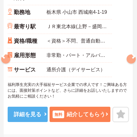
勤務地
栃木県 小山市 西城南4-1-19
最寄り駅
ＪＲ東北本線(上野－盛岡)「小山駅」バス・車6分
資格/職種
＜資格＞不問、普通自動車運転免許(AT限定可) 必須、介護職員初任者研修(旧ヘルパー2級)以上 歓迎 ＜経験＞不問 ※無資格者：入社半年以内に会社負担で認知症介護基礎研修受講
雇用形態
非常勤・パート・アルバイト
サービス
通所介護（デイサービス）
福利厚生充実の大手福祉サービス企業での求人です！ご興味ある方
には、面接対策ポイントなど、さらに詳細をお話しいたしますので
お気軽にご相談ください！
詳細を見る
紹介してもらう
無料