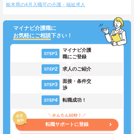
栃木県の4月入職可の介護・福祉求人
マイナビ介護職に
お気軽にご相談
下さい！
マイナビ介護
1
STEP
職にご登録
2
求人のご紹介
STEP
面接・条件交
3
STEP
渉
4
転職成功！
STEP
転職サポートに登録