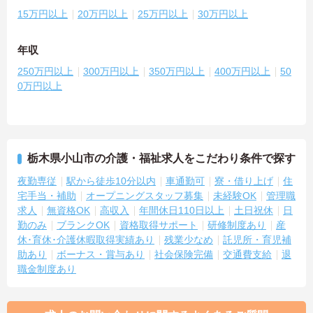
15万円以上
20万円以上
25万円以上
30万円以上
年収
250万円以上
300万円以上
350万円以上
400万円以上
50
0万円以上
栃木県小山市の介護・福祉求人をこだわり条件で探す
夜勤専従
駅から徒歩10分以内
車通勤可
寮・借り上げ
住
宅手当・補助
オープニングスタッフ募集
未経験OK
管理職
求人
無資格OK
高収入
年間休日110日以上
土日祝休
日
勤のみ
ブランクOK
資格取得サポート
研修制度あり
産
休･育休･介護休暇取得実績あり
残業少なめ
託児所・育児補
助あり
ボーナス・賞与あり
社会保険完備
交通費支給
退
職金制度あり