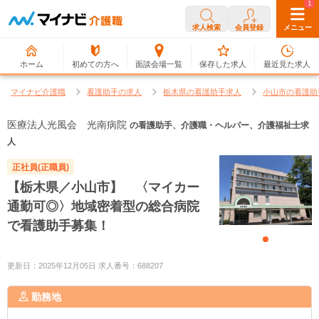
0
1
求人検索
会員登録
メニュー
ホーム
初めての方へ
面談会場一覧
保存した求人
最近見た求人
マイナビ介護職
看護助手の求人
栃木県の看護助手求人
小山市の看護助
医療法人光風会 光南病院
の看護助手、介護職・ヘルパー、介護福祉士求
人
正社員(正職員)
【栃木県／小山市】 〈マイカー
通勤可◎〉地域密着型の総合病院
で看護助手募集！
更新日：2025年12月05日 求人番号：688207
勤務地