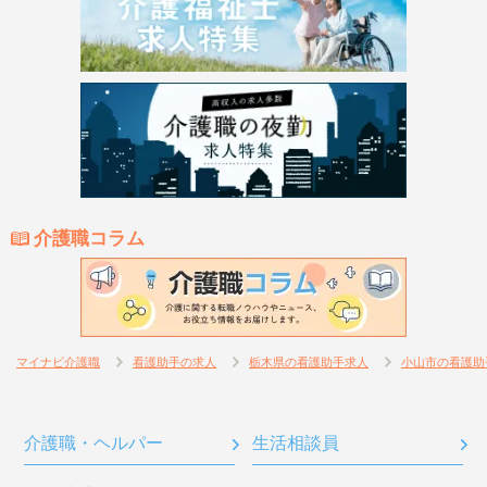
介護職コラム
マイナビ介護職
看護助手の求人
栃木県の看護助手求人
小山市の看護助
介護職・ヘルパー
生活相談員