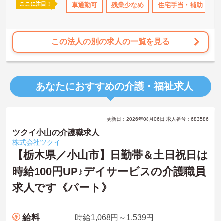
ここに注目！
なめ
住宅手当・補助
車通勤可
社会保険完備
残業少なめ
交通費支給
住宅手当・補助
退職金制度あ
この法人の別の求人の一覧を見る
あなたにおすすめの介護・福祉求人
更新日：2026年08月06日 求人番号：683586
ツクイ小山の介護職求人
株式会社ツクイ
【栃木県／小山市】日勤帯＆土日祝日は
時給100円UP♪デイサービスの介護職員
求人です《パート》
給料
時給1,068円～1,539円