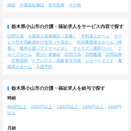
病院
介護福祉施設
在宅医療
その他
栃木県小山市の介護・福祉求人をサービス内容で探す
訪問介護
介護老人保健施設（老健）
有料老人ホーム
サー
ビス付き高齢者向け住宅（サ高住）
特別養護老人ホーム（特
養）
通所介護（デイサービス）
デイケア（通所リハ）
グ
ループホーム
障がい者施設
訪問入浴
訪問看護
訪問診療
定期巡回
ケアハウス・高齢者住宅地
ショートステイ
養
護老人ホーム
介護予防
栃木県小山市の介護・福祉求人を給与で探す
時給
850円以上
1000円以上
1200円以上
1400円以上
1600円
以上
月給