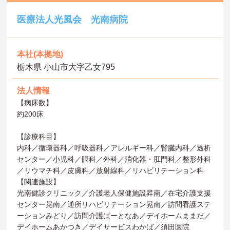
医療法人光風会 光南病院
本社(本拠地)
栃木県 小山市大字乙女795
法人情報
【病床数】
約200床
【診療科目】
内科／循環器科／呼吸器科／アレルギー科／腎臓内科／透析
センター／小児科／眼科／外科／消化器・肛門科／整形外科
／リウマチ科／皮膚科／放射線科／リハビリテーション科
【関連施設】
光南健診クリニック／介護老人保健施設昇南／在宅介護支援
センター晃南／通所リハビリテーション晃南／訪問看護ステ
ーションみどり／訪問介護ぱーとなあ／デイホームままだ／
デイホームあかつき／デイサービスわかば／須田医院