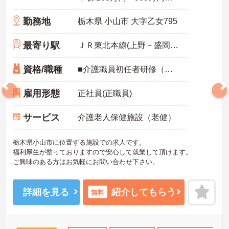
勤務地
栃木県 小山市 大字乙女795
最寄り駅
ＪＲ東北本線(上野－盛岡)「間々田駅」バス・車5分
資格/職種
■介護職員初任者研修（ヘルパー2級）以上
雇用形態
正社員(正職員)
サービス
介護老人保健施設（老健）
栃木県小山市に位置する施設での求人です。
福利厚生が整っておりますので安心して就業して頂けます。
ご興味のある方はお気軽にお問い合わせ下さい。
詳細を見る
紹介してもらう
無料