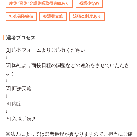
産休･育休･介護休暇取得実績あり
残業少なめ
社会保険完備
交通費支給
退職金制度あり
選考プロセス
[1] 応募フォームよりご応募ください
↓
[2] 弊社より面接日程の調整などの連絡をさせていただき
ます
↓
[3] 面接実施
↓
[4] 内定
↓
[5] 入職手続き
※法人によっては選考過程が異なりますので、担当にご確