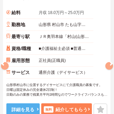
給料
月収 18.0万円～25.0万円
勤務地
山形県 村山市 たも山字金谷西4752-1
最寄り駅
ＪＲ奥羽本線「村山(山形)駅」バス・車9分
資格/職種
■介護福祉士必須 ■普通自動車免許必須（AT限定可）
雇用形態
正社員(正職員)
サービス
通所介護（デイサービス）
山形県村山市に位置するデイサービスにて介護職員の募集です。
日曜は固定休みの完全週休2日制！
日勤のみの業務で残業月平均1時間なのでワークライフバランスも充
実できます♪
また、マイカー通勤可能なので通勤らくらくです◎
ご興味ある方は面接ポイントをお伝えしますので、お気軽にご連絡
詳細を見る
紹介してもらう
無料
ください。