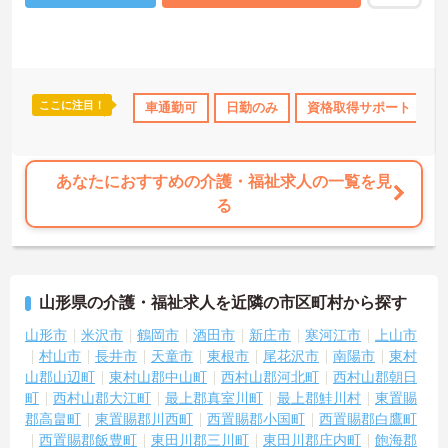
ここに注目！
上
産休･育休･介護休暇取得実績あり
車通勤可
日勤のみ
社会保険完備
資格取得サポート
交通費支給
あなたにおすすめの介護・福祉求人の一覧を見
る
山形県の介護・福祉求人を近隣の市区町村から探す
山形市
米沢市
鶴岡市
酒田市
新庄市
寒河江市
上山市
村山市
長井市
天童市
東根市
尾花沢市
南陽市
東村
山郡山辺町
東村山郡中山町
西村山郡河北町
西村山郡朝日
町
西村山郡大江町
最上郡真室川町
最上郡鮭川村
東置賜
郡高畠町
東置賜郡川西町
西置賜郡小国町
西置賜郡白鷹町
西置賜郡飯豊町
東田川郡三川町
東田川郡庄内町
飽海郡