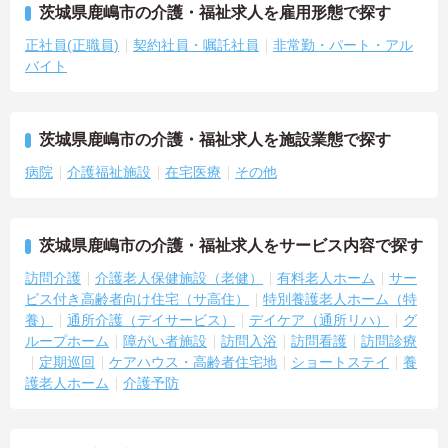
茨城県鹿嶋市の介護・福祉求人を雇用形態で探す
正社員(正職員)
契約社員・嘱託社員
非常勤・パート・アル
バイト
茨城県鹿嶋市の介護・福祉求人を施設業態で探す
病院
介護福祉施設
在宅医療
その他
茨城県鹿嶋市の介護・福祉求人をサービス内容で探す
訪問介護
介護老人保健施設（老健）
有料老人ホーム
サー
ビス付き高齢者向け住宅（サ高住）
特別養護老人ホーム（特
養）
通所介護（デイサービス）
デイケア（通所リハ）
グ
ループホーム
障がい者施設
訪問入浴
訪問看護
訪問診療
定期巡回
ケアハウス・高齢者住宅地
ショートステイ
養
護老人ホーム
介護予防