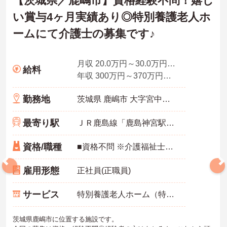
【茨城県／鹿嶋市】資格経験不問！嬉し
い賞与4ヶ月実績あり◎特別養護老人ホ
ームにて介護士の募集です♪
月収 20.0万円～30.0万円程度 諸手当込み 夜勤6回想定
給料
年収 300万円～370万円程度（諸手当込み）
勤務地
茨城県 鹿嶋市 大字宮中字三笠山５２００番地
最寄り駅
ＪＲ鹿島線「鹿島神宮駅」徒歩20分
資格/職種
■資格不問 ※介護福祉士の資格をお持ちの方歓迎 優遇あり（資格手当） ※未経験OK
雇用形態
正社員(正職員)
サービス
特別養護老人ホーム（特養）
茨城県鹿嶋市に位置する施設です。