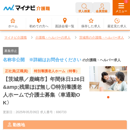
0
1
求人検索
会員登録
メニュー
ホーム
初めての方へ
面談会場一覧
保存した求人
最近見た求人
マイナビ介護職
介護職・ヘルパーの求人
茨城県の介護職・ヘルパー求人
募集停止
名称非公開 ※詳細はお問合せください
の介護職・ヘルパー求人
正社員(正職員)
特別養護老人ホーム（特養）
【茨城県／鹿嶋市】年間休日126日
&amp;残業ほぼ無し◎特別養護老
人ホームで介護士募集〈車通勤O
K〉
更新日：2025年05月09日 求人番号：690733
勤務地