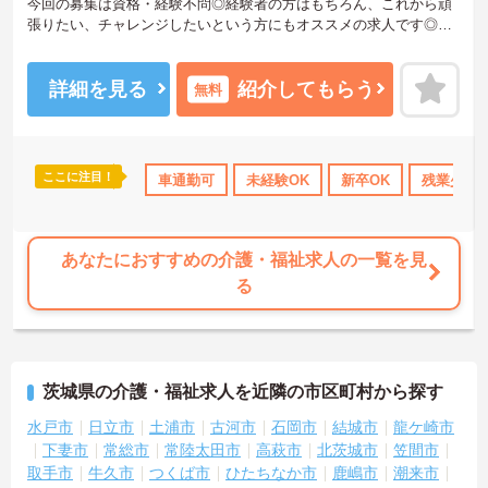
今回の募集は資格・経験不問◎経験者の方はもちろん、これから頑
張りたい、チャレンジしたいという方にもオススメの求人です◎
賞与4ヶ月実績もあり、頑張りがしっかりと反映されます。
育児休業等取得実績もあり、ライフステージが変化しても安心で
す。
詳細を見る
紹介してもらう
無料
ご興味ある方には、面接対策ポイントなど、さらに詳細をお話しい
たしますのでお気軽にご相談ください！
ここに注目！
少なめ
無資格OK
ブランクOK
車通勤可
未経験OK
資格取得サポート
新卒OK
研修制度あ
残業少な
あなたにおすすめの介護・福祉求人の一覧を見
る
茨城県の介護・福祉求人を近隣の市区町村から探す
水戸市
日立市
土浦市
古河市
石岡市
結城市
龍ケ崎市
下妻市
常総市
常陸太田市
高萩市
北茨城市
笠間市
取手市
牛久市
つくば市
ひたちなか市
鹿嶋市
潮来市