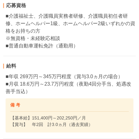
応募資格
■介護福祉士、介護職員実務者研修、介護職員初任者研
修、ホームヘルパー1級、ホームヘルパー2級いずれかの資
格をお持ちの方
※無資格・未経験応相談
■普通自動車運転免許（通勤用）
給料
■年収 269万円～345万円程度（賞与3.0ヵ月の場合）
■月収 18.6万円～23.7万円程度（夜勤4回分手当、処遇改
善手当込）
備 考
【基本給】151,400円～202,250円／月
【賞与】 年2回 計3.0ヵ月（過去実績）