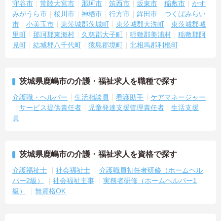
守谷市
常陸大宮市
那珂市
筑西市
坂東市
稲敷市
かす
みがうら市
桜川市
神栖市
行方市
鉾田市
つくばみらい
市
小美玉市
東茨城郡茨城町
東茨城郡大洗町
東茨城郡城
里町
那珂郡東海村
久慈郡大子町
稲敷郡美浦村
稲敷郡阿
見町
結城郡八千代町
猿島郡境町
北相馬郡利根町
茨城県鹿嶋市の介護・福祉求人を職種で探す
介護職・ヘルパー
生活相談員
看護助手
ケアマネージャー
サービス提供責任者
児童発達支援管理責任者
生活支援
員
茨城県鹿嶋市の介護・福祉求人を資格で探す
介護福祉士
社会福祉士
介護職員初任者研修（ホームヘル
パー2級）
社会福祉主事
実務者研修（ホームヘルパー1
級）
無資格OK