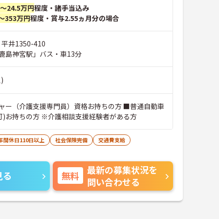
円～24.5万円
程度・諸手当込み
～353万円
程度・賞与2.55ヵ月分の場合
平井1350-410
鹿島神宮駅」バス・車13分
)
ャー（介護支援専門員）資格お持ちの方 ■普通自動車
定可)お持ちの方 ※介護相談支援経験者がある方
年間休日110日以上
社会保険完備
交通費支給
最新の募集状況を
見る
無料
問い合わせる