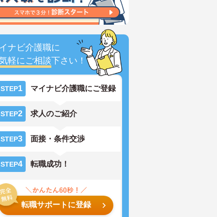
イナビ介護職に
気軽にご相談
下さい！
1
マイナビ介護職にご登録
STEP
2
求人のご紹介
STEP
3
面接・条件交渉
STEP
4
転職成功！
STEP
転職サポートに登録