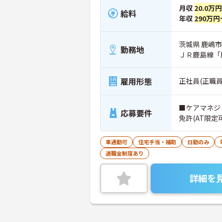
月収
20.0万
給料
年収
290万円
茨城県 鹿嶋市 
勤務地
ＪＲ鹿島線「
雇用形態
正社員(正職員
■ケアマネジ
応募要件
免許(AT限
車通勤可
住宅手当・補助
日勤のみ
退職金制度あり
詳細を