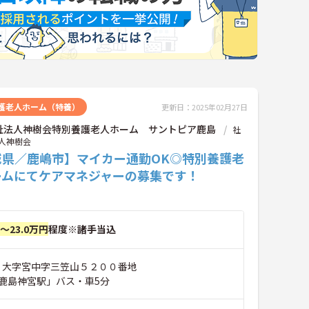
護老人ホーム（特養）
更新日：2025年02月27日
祉法人神樹会特別養護老人ホーム サントピア鹿島
社
人神樹会
城県／鹿嶋市】マイカー通勤OK◎特別養護老
ームにてケアマネジャーの募集です！
円～23.0万円
程度※諸手当込
市 大字宮中字三笠山５２００番地
鹿島神宮駅」バス・車5分