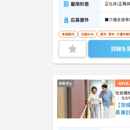
雇用形態
正社員(正職員
応募要件
■介護支援専
車通勤可
日勤のみ
産休･育休･介護休
詳細を
募集停止
有料老
社会福
社会
【茨
員兼