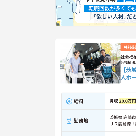
特別養
社会福
会福祉法
【茨
人ホ
給料
月収
20.0万
茨城県 鹿嶋
勤務地
ＪＲ鹿島線「