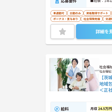
応募要件
■経験：1年
車通勤可
日勤のみ
資格取得サポート
ボーナス・賞与あり
社会保険完備
交通
詳細を
社会福
社会福祉
【茨
地域
＜正
給料
月収
24.5万