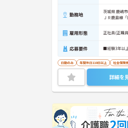
茨城県 鹿嶋市 
勤務地
ＪＲ鹿島線「
雇用形態
正社員(正職員
応募要件
■経験3年以
日勤のみ
年間休日110日以上
社会保険
詳細を