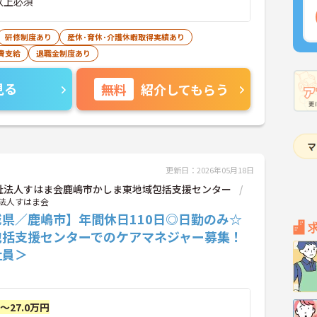
以上必須
研修制度あり
産休･育休･介護休暇取得実績あり
費支給
退職金制度あり
見る
無料
紹介してもらう
更新日：2026年05月18日
祉法人すはま会鹿嶋市かしま東地域包括支援センター
法人すはま会
城県／鹿嶋市】年間休日110日◎日勤のみ☆
包括支援センターでのケアマネジャー募集！
社員＞
円～27.0万円