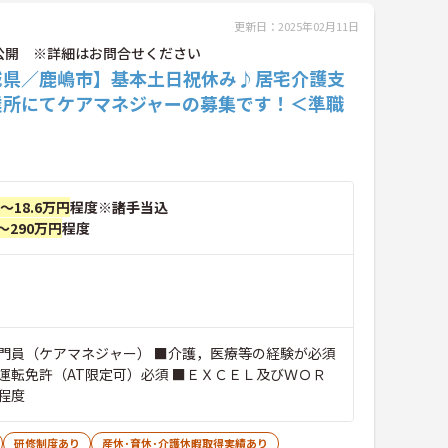
更新日：2025年02月11日
公開 ※詳細はお問合せください
城県／鹿嶋市】基本土日祝休み♪居宅介護支
業所にてケアマネジャーの募集です！＜準職
円～18.6万円
程度※諸手当込
～290万円
程度
門員（ケアマネジャー） ■介護，医療等の経験が必須
運転免許（AT限定可）必須 ■ＥＸＣＥＬ及びＷＯＲ
程度
研修制度あり
産休･育休･介護休暇取得実績あり