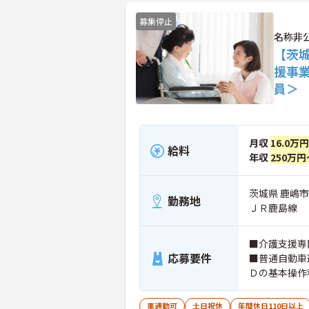
募集停止
名称非
【茨
援事
員＞
月収
16.0万
給料
年収
250万円
茨城県 鹿嶋市
勤務地
ＪＲ鹿島線
■介護支援専
応募要件
■普通自動車
Ｄの基本操作
車通勤可
土日祝休
年間休日110日以上