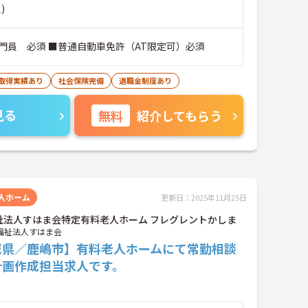
)
門員 必須 ■普通自動車免許（AT限定可）必須
暇取得実績あり
社会保険完備
退職金制度あり
見る
無料
紹介してもらう
人ホーム
更新日：2025年11月25日
祉法人すはま会特定有料老人ホーム フレグレントかしま
福祉法人すはま会
城県／鹿嶋市】有料老人ホームにて常勤相談
計画作成担当求人です。