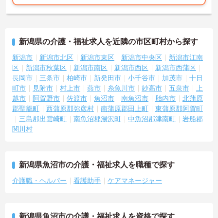
新潟県の介護・福祉求人を近隣の市区町村から探す
新潟市
新潟市北区
新潟市東区
新潟市中央区
新潟市江南
区
新潟市秋葉区
新潟市南区
新潟市西区
新潟市西蒲区
長岡市
三条市
柏崎市
新発田市
小千谷市
加茂市
十日
町市
見附市
村上市
燕市
糸魚川市
妙高市
五泉市
上
越市
阿賀野市
佐渡市
魚沼市
南魚沼市
胎内市
北蒲原
郡聖籠町
西蒲原郡弥彦村
南蒲原郡田上町
東蒲原郡阿賀町
三島郡出雲崎町
南魚沼郡湯沢町
中魚沼郡津南町
岩船郡
関川村
新潟県魚沼市の介護・福祉求人を職種で探す
介護職・ヘルパー
看護助手
ケアマネージャー
新潟県魚沼市の介護・福祉求人を資格で探す