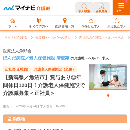
0
1
求人検索
会員登録
メニュー
ホーム
初めての方へ
面談会場一覧
保存した求人
最近見た求人
マイナビ介護職
介護職・ヘルパーの求人
新潟県の介護職・ヘルパー求人
医療法人魚野会
ほんだ病院／老人保健施設 清流苑
の介護職・ヘルパー求人
正社員(正職員)
介護老人保健施設（老健）
【新潟県／魚沼市】賞与あり◎年
間休日120日！介護老人保健施設で
介護職募集＜正社員＞
更新日：2026年07月24日 求人番号：692390
勤務地