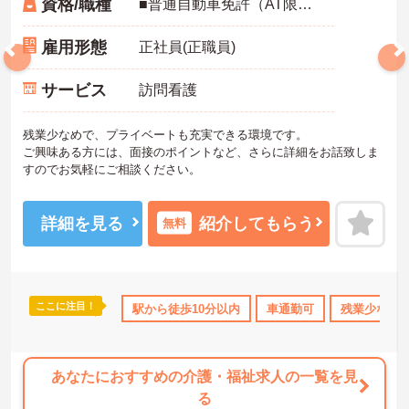
資格/職種
■普通自動車免許（AT限定可）お持ちの方 ※介護福祉士、実務者研修（ホームヘルパー1級）、介護職員初任者研修（ホームヘルパー2級）お持ちの方は尚良し ※無資格者応相談
雇用形態
正社員(正職員)
サービス
訪問看護
残業少なめで、プライベートも充実できる環境です。
ご興味ある方には、面接のポイントなど、さらに詳細をお話致しま
すのでお気軽にご相談ください。
詳細を見る
紹介してもらう
無料
ここに注目！
K
日勤のみ
年間休日110日以上
駅から徒歩10分以内
産休･育休･介護休暇取得実績あ
車通勤可
残業少なめ
あなたにおすすめの介護・福祉求人の一覧を見
る