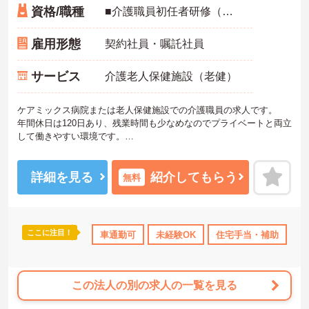
資格/職種
■介護職員初任者研修（ヘルパー2級）、介護福祉士実務者研修（ヘルパー1級）、介護福祉士のいずれかがあれば尚可 ※無資格、未経験相談可
雇用形態
契約社員・嘱託社員
サービス
介護老人保健施設（老健）
ケアミックス病院または老人保健施設での介護職員の求人です。
年間休日は120日あり、残業時間も少なめなのでプライベートと両立
して働きやすい環境です。
ご興味ある方には、面接対策ポイントなど、さらに詳細をお話しい
たしますのでお気軽にご相談ください！
詳細を見る
紹介してもらう
無料
ここに注目！
車通勤可
未経験OK
住宅手当・補助
無
この法人の別の求人の一覧を見る