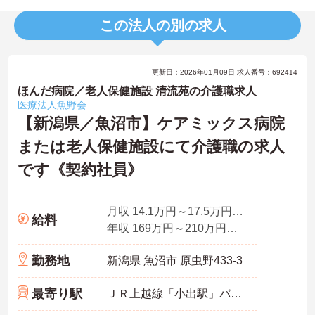
この法人の別の求人
更新日：2026年01月09日 求人番号：692414
ほんだ病院／老人保健施設 清流苑の介護職求人
医療法人魚野会
【新潟県／魚沼市】ケアミックス病院
または老人保健施設にて介護職の求人
です《契約社員》
月収 14.1万円～17.5万円※別途、処遇改善手当付与
給料
年収 169万円～210万円※別途、賞与付与
勤務地
新潟県 魚沼市 原虫野433-3
最寄り駅
ＪＲ上越線「小出駅」バス・車9分