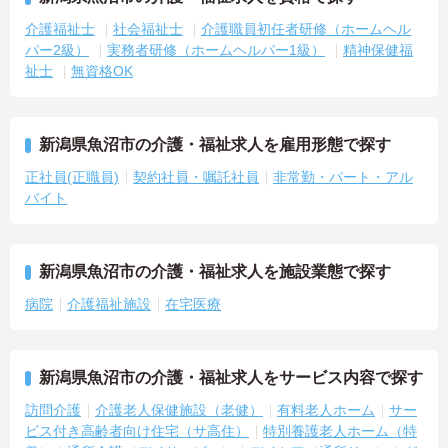
介護福祉士
社会福祉士
介護職員初任者研修（ホームヘル
パー2級）
実務者研修（ホームヘルパー1級）
精神保健福
祉士
無資格OK
新潟県魚沼市の介護・福祉求人を雇用形態で探す
正社員(正職員)
契約社員・嘱託社員
非常勤・パート・アル
バイト
新潟県魚沼市の介護・福祉求人を施設業態で探す
病院
介護福祉施設
在宅医療
新潟県魚沼市の介護・福祉求人をサービス内容で探す
訪問介護
介護老人保健施設（老健）
有料老人ホーム
サー
ビス付き高齢者向け住宅（サ高住）
特別養護老人ホーム（特