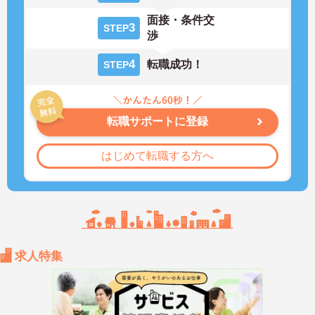
面接・条件交
3
STEP
渉
4
転職成功！
STEP
転職サポートに登録
はじめて転職する方へ
求人特集