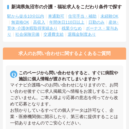
新潟県魚沼市の介護・福祉求人をこだわり条件で探す
駅から徒歩10分以内
車通勤可
住宅手当・補助
未経験OK
無資格OK
高収入
年間休日110日以上
日勤のみ
産休･
育休･介護休暇取得実績あり
残業少なめ
ボーナス・賞与あ
り
社会保険完備
交通費支給
退職金制度あり
求人のお問い合わせに関するよくあるご質問
このページから問い合わせをすると、すぐに病院や
施設に個人情報が渡されてしまいますか？
マイナビ介護職へのお問い合わせになりますので、お問
い合わせ後すぐに求人掲載元へ情報をお渡しすることは
ございません。ご本人様より応募の意志を伺ってから改
めて応募となります。
お預かりしているすべての個人データは許可なく、企
業・医療機関側に開示したり、第三者に提供することは
一切ありませんのでご安心ください。