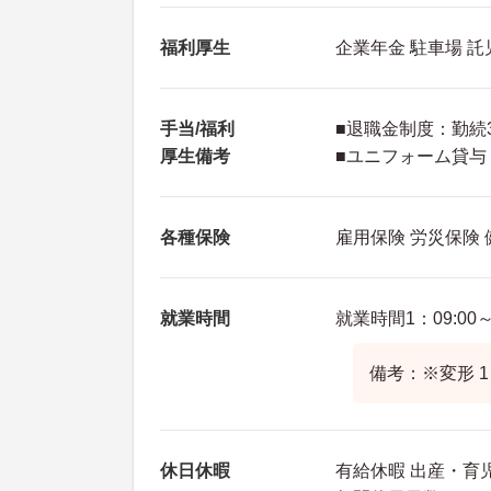
福利厚生
企業年金 駐車場 
手当/福利
■退職金制度：勤続
厚生備考
■ユニフォーム貸与
各種保険
雇用保険 労災保険
就業時間
就業時間1：09:00～1
備考：※変形 
休日休暇
有給休暇 出産・育