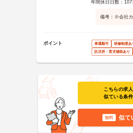
年間休日日数：107
備考：※会社
ポイント
車通勤可
研修制度あ
託児所・育児補助あり
こちらの求
似ている条
似て
無料