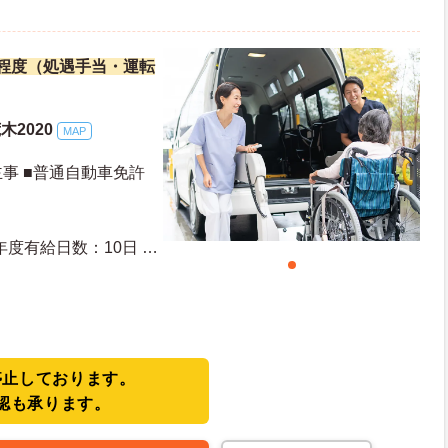
万円程度（処遇手当・運転
2020
MAP
事 ■普通自動車免許
停止しております。
認も承ります。