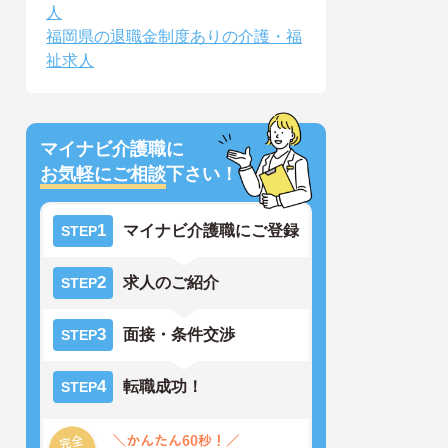
人
福岡県の退職金制度ありの介護・福
祉求人
マイナビ介護職に
お気軽にご相談
下さい！
1
マイナビ介護職にご登録
STEP
2
求人のご紹介
STEP
3
面接・条件交渉
STEP
4
転職成功！
STEP