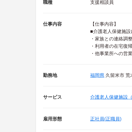
職種
支援相談員
仕事内容
【仕事内容】
■介護老人保健施設
・家族との連絡調
・利用者の在宅復
・他事業所への営
勤務地
福岡県
久留米市 荒木
サービス
介護老人保健施設
雇用形態
正社員(正職員)