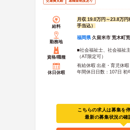
交通費支給
退職金制度あり
月収 19.0万円～23.8
手当込）
給料
福岡県
久留米市 荒木町荒木
勤務地
■社会福祉士、社会福祉主
（AT限定可）
資格/職種
有給休暇 出産・育児休暇
年間休日日数：107日 初年度有給日数：10日 最
休日休暇
大有給日数：20日
こちらの求人は募集を
最新の募集状況の確