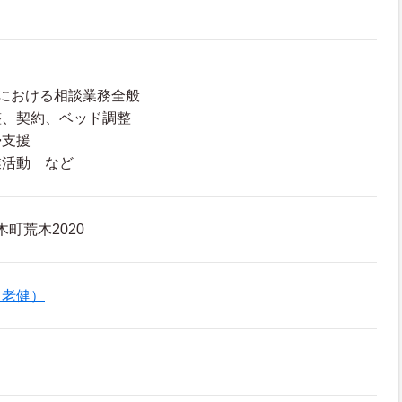
における相談業務全般
整、契約、ベッド調整
帰支援
業活動 など
町荒木2020
（老健）