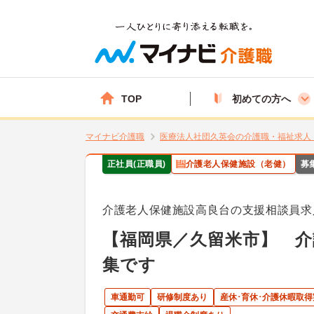
TOP
初めての方へ
マイナビ介護職
医療法人社団久英会の介護職・福祉求人
正社員(正職員)
介護老人保健施設（老健）
募
介護老人保健施設高良台の支援相談員求
【福岡県／久留米市】 介
集です
車通勤可
研修制度あり
産休･育休･介護休暇取