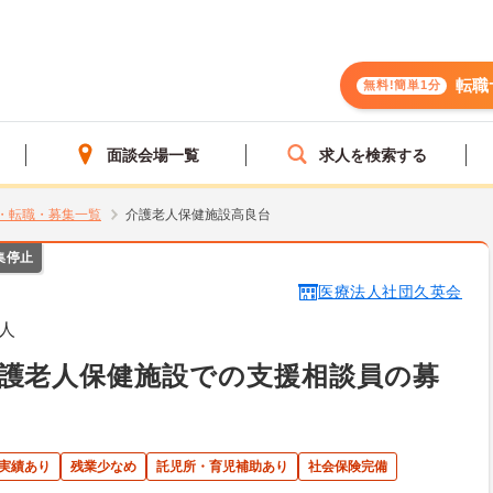
転職
無料!簡単1分
面談会場一覧
求人を検索する
・転職・募集一覧
介護老人保健施設高良台
集停止
医療法人社団久英会
人
護老人保健施設での支援相談員の募
得実績あり
残業少なめ
託児所・育児補助あり
社会保険完備