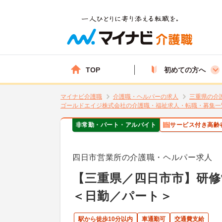
TOP
初めての方へ
マイナビ介護職
介護職・ヘルパーの求人
三重県の介
ゴールドエイジ株式会社の介護職・福祉求人・転職・募集一
非常勤・パート・アルバイト
サービス付き高齢
四日市営業所の介護職・ヘルパー求人
【三重県／四日市市】研修
＜日勤／パート＞
駅から徒歩10分以内
車通勤可
交通費支給