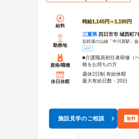
時給1,145円～1,195円
給料
三重県
四日市市 城西町7
近鉄湯の山線「中川原駅」徒
勤務地
MAP
■介護職員初任者研修（
格をお持ちの方
資格/職種
週休2日制 有給休暇
最大有給日数：20日
休日休暇
施設見学のご相談
無料