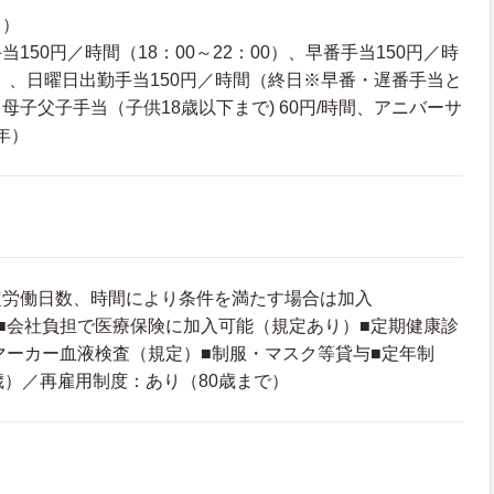
り）
150円／時間（18：00～22：00）、早番手当150円／時
00）、日曜日出勤手当150円／時間（終日※早番・遅番手当と
母子父子手当（子供18歳以下まで) 60円/時間、アニバーサ
／年）
定労働日数、時間により条件を満たす場合は加入
■会社負担で医療保険に加入可能（規定あり）■定期健康診
マーカー血液検査（規定）■制服・マスク等貸与■定年制
歳）／再雇用制度：あり（80歳まで）