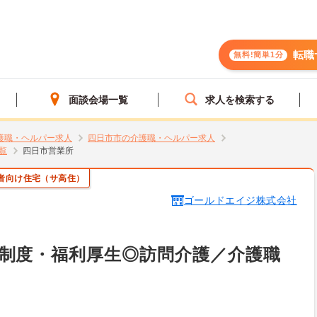
転職
無料!簡単1分
面談会場一覧
求人を検索する
護職・ヘルパー求人
四日市市の介護職・ヘルパー求人
覧
四日市営業所
者向け住宅（サ高住）
ゴールドエイジ株式会社
制度・福利厚生◎訪問介護／介護職