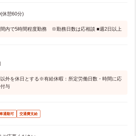
0(休憩60分)
間内で5時間程度勤務 ※勤務日数は応相談 ■週2日以上
日
日以外を休日とする※有給休暇：所定労働日数・時間に応
り付与
車通勤可
交通費支給