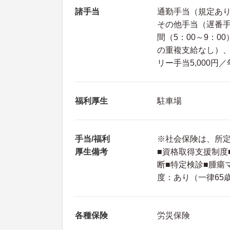
諸手当
通勤手当（規定あ
その他手当（遅番手当
間（5：00～9：
の重複支給なし）、
リー手当5,000円
福利厚生
駐車場
手当/福利
※社会保険は、所
厚生備考
■資格取得支援制度
断■特定検診■腫瘍
度：あり（一律65
各種保険
労災保険