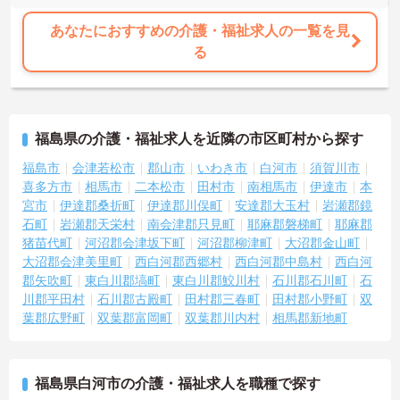
あなたにおすすめの介護・福祉求人の一覧を見
る
福島県の介護・福祉求人を近隣の市区町村から探す
福島市
会津若松市
郡山市
いわき市
白河市
須賀川市
喜多方市
相馬市
二本松市
田村市
南相馬市
伊達市
本
宮市
伊達郡桑折町
伊達郡川俣町
安達郡大玉村
岩瀬郡鏡
石町
岩瀬郡天栄村
南会津郡只見町
耶麻郡磐梯町
耶麻郡
猪苗代町
河沼郡会津坂下町
河沼郡柳津町
大沼郡金山町
大沼郡会津美里町
西白河郡西郷村
西白河郡中島村
西白河
郡矢吹町
東白川郡塙町
東白川郡鮫川村
石川郡石川町
石
川郡平田村
石川郡古殿町
田村郡三春町
田村郡小野町
双
葉郡広野町
双葉郡富岡町
双葉郡川内村
相馬郡新地町
福島県白河市の介護・福祉求人を職種で探す