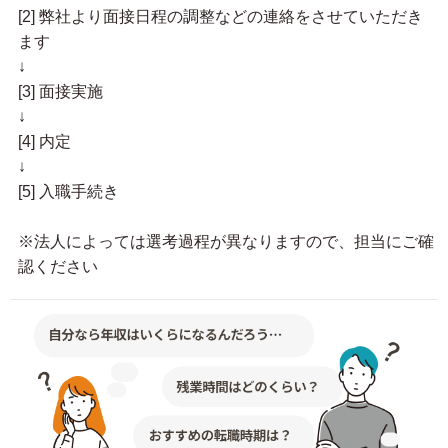
[2] 弊社より面接日程の調整などの連絡をさせていただき
ます
↓
[3] 面接実施
↓
[4] 内定
↓
[5] 入職手続き
※法人によっては選考過程が異なりますので、担当にご確
認ください