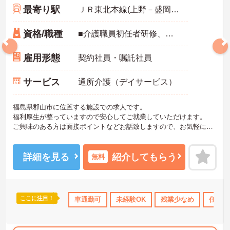
最寄り駅
ＪＲ東北本線(上野－盛岡)「安積永盛駅」バス・車19分
資格/職種
■介護職員初任者研修、実務者研修、介護福祉士等いずれかお持ちの方 ■経験不問
雇用形態
契約社員・嘱託社員
サービス
通所介護（デイサービス）
福島県郡山市に位置する施設での求人です。
福利厚生が整っていますので安心してご就業していただけます。
ご興味のある方は面接ポイントなどお話致しますので、お気軽にお
問い合わせをください。
詳細を見る
紹介してもらう
無料
ここに注目！
宅手当・補助
年間休日110日以上
車通勤可
未経験OK
産休･育休･介護休暇取得実績あり
残業少なめ
住宅手