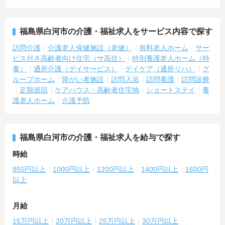
福島県白河市の介護・福祉求人をサービス内容で探す
訪問介護
介護老人保健施設（老健）
有料老人ホーム
サー
ビス付き高齢者向け住宅（サ高住）
特別養護老人ホーム（特
養）
通所介護（デイサービス）
デイケア（通所リハ）
グ
ループホーム
障がい者施設
訪問入浴
訪問看護
訪問診療
定期巡回
ケアハウス・高齢者住宅地
ショートステイ
養
護老人ホーム
介護予防
福島県白河市の介護・福祉求人を給与で探す
時給
850円以上
1000円以上
1200円以上
1400円以上
1600円
以上
月給
15万円以上
20万円以上
25万円以上
30万円以上