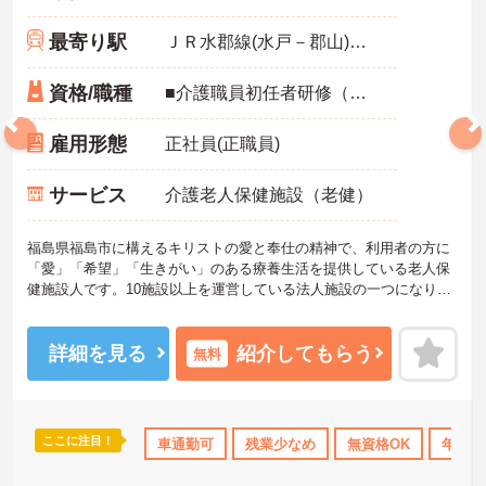
最寄り駅
ＪＲ水郡線(水戸－郡山)「磐城棚倉駅」バス・車18分
資格/職種
■介護職員初任者研修（ヘルパー2級）以上
雇用形態
正社員(正職員)
サービス
介護老人保健施設（老健）
福島県福島市に構えるキリストの愛と奉仕の精神で、利用者の方に
「愛」「希望」「生きがい」のある療養生活を提供している老人保
健施設人です。10施設以上を運営している法人施設の一つになりま
す。
車通勤可能で残業も少なめです。
ご興味のある方はお気軽にお問い合わせ下さい。
詳細を見る
紹介してもらう
無料
ここに注目！
K
日勤のみ
研修制度あり
車通勤可
社会保険完備
残業少なめ
無資格OK
年間休