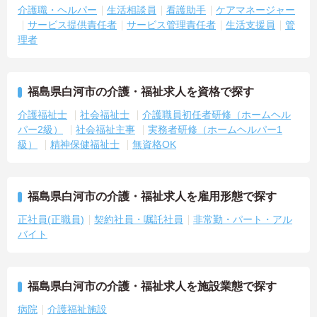
介護職・ヘルパー
生活相談員
看護助手
ケアマネージャー
サービス提供責任者
サービス管理責任者
生活支援員
管
理者
福島県白河市の介護・福祉求人を資格で探す
介護福祉士
社会福祉士
介護職員初任者研修（ホームヘル
パー2級）
社会福祉主事
実務者研修（ホームヘルパー1
級）
精神保健福祉士
無資格OK
福島県白河市の介護・福祉求人を雇用形態で探す
正社員(正職員)
契約社員・嘱託社員
非常勤・パート・アル
バイト
福島県白河市の介護・福祉求人を施設業態で探す
病院
介護福祉施設