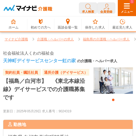
0
1
求人検索
会員登録
メニュー
ホーム
初めての方へ
面談会場一覧
保存した求人
最近見た求人
マイナビ介護職
介護職・ヘルパーの求人
福島県の介護職・ヘルパー求人
社会福祉法人くわの福祉会
天神町デイサービスセンター虹の家
の介護職・ヘルパー求人
契約社員・嘱託社員
通所介護（デイサービス）
【福島／白河市】 《東北本線沿
線》デイサービスでの介護職募集
です
更新日：2025年05月29日 求人番号：9024319
勤務地