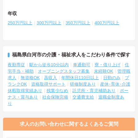
年収
250万円以上
300万円以上
350万円以上
400万円以上
福島県白河市の介護・福祉求人をこだわり条件で探す
夜勤専従
駅から徒歩10分以内
車通勤可
寮・借り上げ
住
宅手当・補助
オープニングスタッフ募集
未経験OK
管理職
求人
無資格OK
高収入
年間休日110日以上
日勤のみ
ブ
ランクOK
資格取得サポート
研修制度あり
産休･育休･介護
休暇取得実績あり
残業少なめ
託児所・育児補助あり
ボー
ナス・賞与あり
社会保険完備
交通費支給
退職金制度あ
り
求人のお問い合わせに関するよくあるご質問