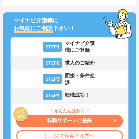
マイナビ介護職に
お気軽にご相談
下さい！
マイナビ介護
1
STEP
職にご登録
2
求人のご紹介
STEP
面接・条件交
3
STEP
渉
4
転職成功！
STEP
転職サポートに登録
はじめて転職する方へ