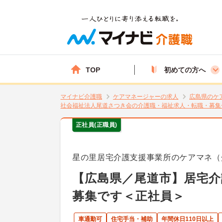
TOP
初めての方へ
マイナビ介護職
ケアマネージャーの求人
広島県のケ
社会福祉法人尾道さつき会の介護職・福祉求人・転職・募集
正社員(正職員)
星の里居宅介護支援事業所のケアマネ（
【広島県／尾道市】居宅介
募集です＜正社員＞
車通勤可
住宅手当・補助
年間休日110日以上