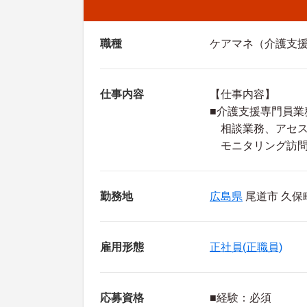
職種
ケアマネ（介護支
仕事内容
【仕事内容】
■介護支援専門員業
相談業務、アセス
モニタリング訪問
勤務地
広島県
尾道市 久保町
雇用形態
正社員(正職員)
応募資格
■経験：必須