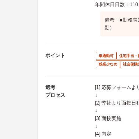
年間休日日数：110
備考：■勤務表
勤）
ポイント
車通勤可
住宅手当・
残業少なめ
社会保険
選考
[1] 応募フォーム
プロセス
↓
[2] 弊社より面
↓
[3] 面接実施
↓
[4] 内定