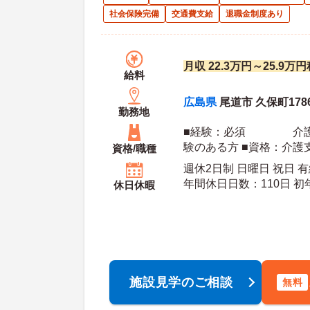
社会保険完備
交通費支給
退職金制度あり
月収 22.3万円～25.9
給料
広島県
尾道市 久保町178
勤務地
■経験：必須 介護
験のある方 ■資格：介護支援専門員（ケアマネ
資格/職種
ジャー） 必須
週休2日制 日曜日 祝日 
年間休
休日休暇
施設見学のご相談
無料