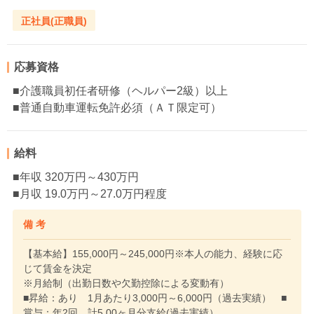
正社員(正職員)
応募資格
■介護職員初任者研修（ヘルパー2級）以上
■普通自動車運転免許必須（ＡＴ限定可）
給料
■年収 320万円～430万円
■月収 19.0万円～27.0万円程度
備 考
【基本給】155,000円～245,000円※本人の能力、経験に応
じて賃金を決定
※月給制（出勤日数や欠勤控除による変動有）
■昇給：あり 1月あたり3,000円～6,000円（過去実績） ■
賞与：年2回 計5.00ヶ月分支給(過去実績）