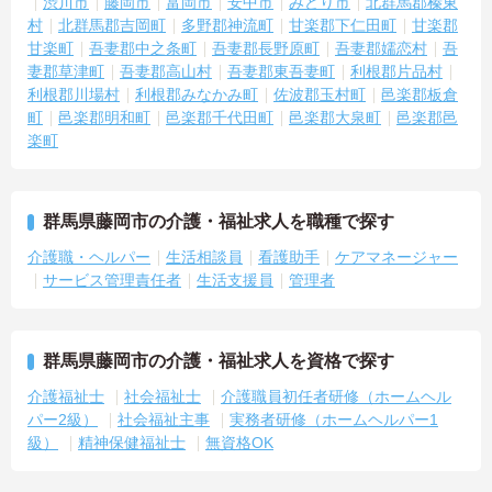
渋川市
藤岡市
富岡市
安中市
みどり市
北群馬郡榛東
村
北群馬郡吉岡町
多野郡神流町
甘楽郡下仁田町
甘楽郡
甘楽町
吾妻郡中之条町
吾妻郡長野原町
吾妻郡嬬恋村
吾
妻郡草津町
吾妻郡高山村
吾妻郡東吾妻町
利根郡片品村
利根郡川場村
利根郡みなかみ町
佐波郡玉村町
邑楽郡板倉
町
邑楽郡明和町
邑楽郡千代田町
邑楽郡大泉町
邑楽郡邑
楽町
群馬県藤岡市の介護・福祉求人を職種で探す
介護職・ヘルパー
生活相談員
看護助手
ケアマネージャー
サービス管理責任者
生活支援員
管理者
群馬県藤岡市の介護・福祉求人を資格で探す
介護福祉士
社会福祉士
介護職員初任者研修（ホームヘル
パー2級）
社会福祉主事
実務者研修（ホームヘルパー1
級）
精神保健福祉士
無資格OK