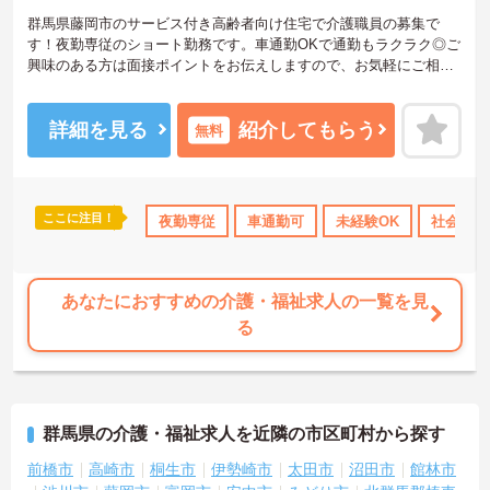
群馬県藤岡市のサービス付き高齢者向け住宅で介護職員の募集で
す！夜勤専従のショート勤務です。車通勤OKで通勤もラクラク◎ご
興味のある方は面接ポイントをお伝えしますので、お気軽にご相談
ください！
詳細を見る
紹介してもらう
無料
ここに注目！
ナス・賞与あり
社会保険完備
夜勤専従
交通費支給
車通勤可
未経験OK
社会保険
あなたにおすすめの介護・福祉求人の一覧を見
る
群馬県の介護・福祉求人を近隣の市区町村から探す
前橋市
高崎市
桐生市
伊勢崎市
太田市
沼田市
館林市