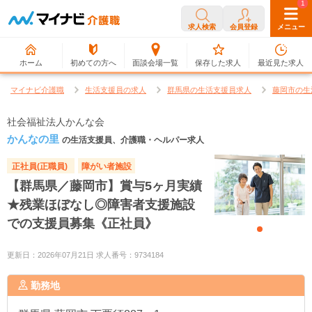
0
1
求人検索
会員登録
メニュー
ホーム
初めての方へ
面談会場一覧
保存した求人
最近見た求人
マイナビ介護職
生活支援員の求人
群馬県の生活支援員求人
藤岡市の生
社会福祉法人かんな会
かんなの里
の生活支援員、介護職・ヘルパー求人
正社員(正職員)
障がい者施設
【群馬県／藤岡市】賞与5ヶ月実績
★残業ほぼなし◎障害者支援施設
での支援員募集《正社員》
更新日：2026年07月21日 求人番号：9734184
勤務地