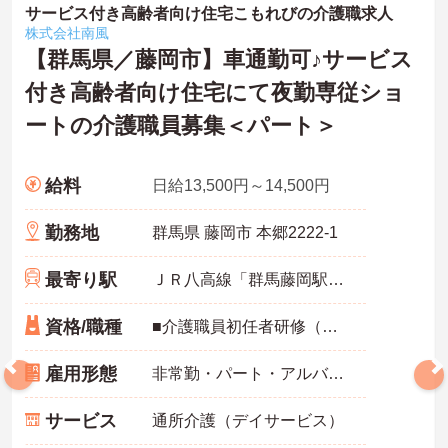
サービス付き高齢者向け住宅こもれびの介護職求人
株式会社南風
【群馬県／藤岡市】車通勤可♪サービス
付き高齢者向け住宅にて夜勤専従ショ
ートの介護職員募集＜パート＞
給料
日給13,500円～14,500円
勤務地
群馬県 藤岡市 本郷2222-1
最寄り駅
ＪＲ八高線「群馬藤岡駅」バス・車15分
資格/職種
■介護職員初任者研修（ヘルパー2級）以上必須
雇用形態
非常勤・パート・アルバイト
サービス
通所介護（デイサービス）