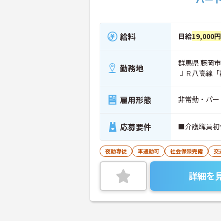
給料
日給
19,000
群馬県 藤岡市 
勤務地
ＪＲ八高線「
雇用形態
非常勤・パー
応募要件
■介護職員初
夜勤専従
車通勤可
社会保険完備
交
詳細を