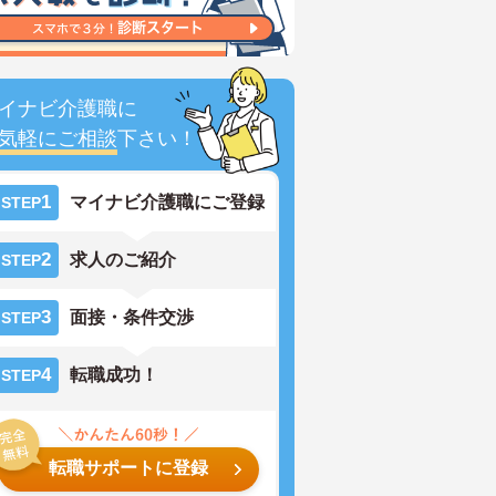
イナビ介護職に
気軽にご相談
下さい！
1
マイナビ介護職にご登録
STEP
2
求人のご紹介
STEP
3
面接・条件交渉
STEP
4
転職成功！
STEP
転職サポートに登録