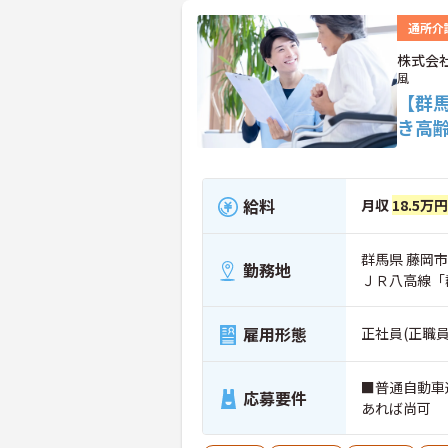
通所介
株式会
風
【群
き高
給料
月収
18.5万
群馬県 藤岡市 
勤務地
ＪＲ八高線「
雇用形態
正社員(正職員
■普通自動車
応募要件
あれば尚可