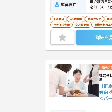
■介護職員初
応募要件
必須（ＡＴ限
車通勤可
未経験OK
残業少なめ
無資
社会保険完備
交通費支給
退職金制度あ
詳細を
通所介
株式会
風
【群
者向
＜パ