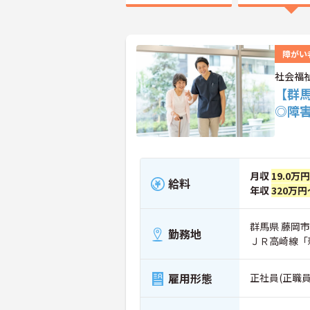
障がい
社会福
【群
◎障
月収
19.0万
給料
年収
320万円
群馬県 藤岡市
勤務地
ＪＲ高崎線「新
雇用形態
正社員(正職員