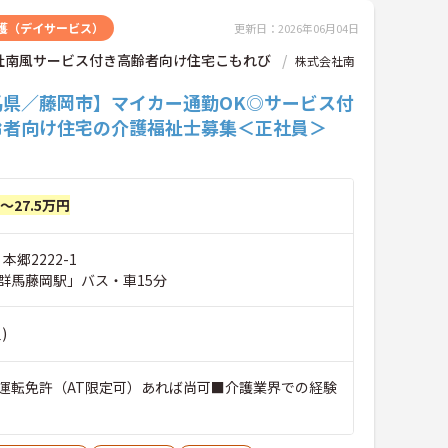
護（デイサービス）
更新日：2026年06月04日
社南風サービス付き高齢者向け住宅こもれび
株式会社南
馬県／藤岡市】マイカー通勤OK◎サービス付
齢者向け住宅の介護福祉士募集＜正社員＞
円～27.5万円
本郷2222-1
群馬藤岡駅」バス・車15分
)
運転免許（AT限定可）あれば尚可■介護業界での経験