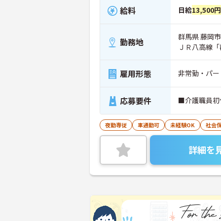
給料
日給
13,500
群馬県 藤岡市 
勤務地
ＪＲ八高線「
雇用形態
非常勤・パー
応募要件
■介護職員初
夜勤専従
車通勤可
未経験OK
社会
詳細を