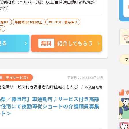
任者研修（ヘルパー2級）以上 ■普通自動車運転免許
定可）
格OK
年間休日110日以上
ボーナス・賞与あり
り
見る
無料
紹介してもらう
護（デイサービス）
更新日：2026年06月22日
社南風サービス付き高齢者向け住宅こもれび
株式会社南
馬県／藤岡市】車通勤可♪サービス付き高齢
け住宅にて夜勤専従ショートの介護職員募集
ート＞