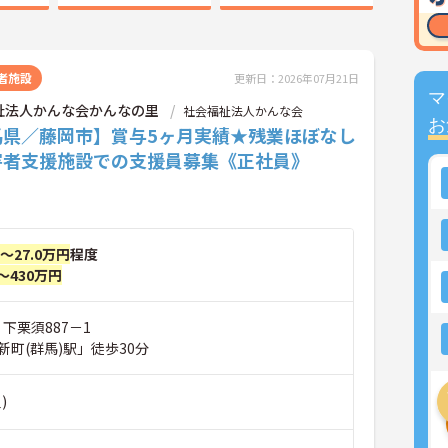
者施設
更新日：2026年07月21日
マ
祉法人かんな会かんなの里
社会福祉法人かんな会
お
馬県／藤岡市】賞与5ヶ月実績★残業ほぼなし
害者支援施設での支援員募集《正社員》
円～27.0万円
程度
～430万円
 下栗須887－1
町(群馬)駅」徒歩30分
)