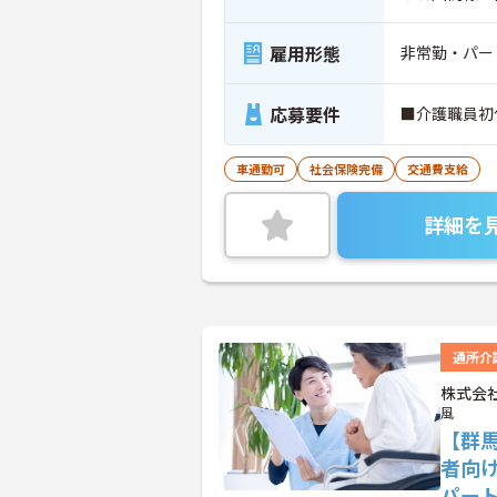
雇用形態
非常勤・パー
応募要件
■介護職員初
車通勤可
社会保険完備
交通費支給
詳細を
通所介
株式会
風
【群
者向
パー