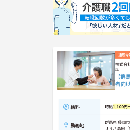
通所介
株式会
風
【群
者向
給料
時給
1,100円
群馬県 藤岡市 
勤務地
ＪＲ八高線「