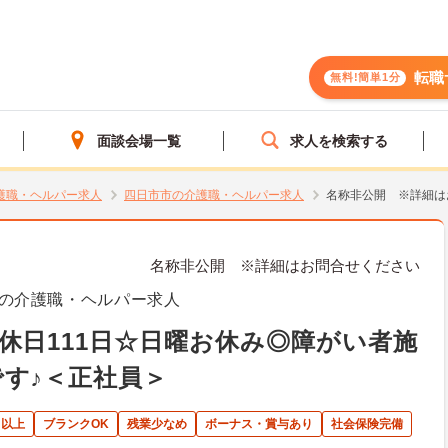
転職
無料!簡単1分
面談会場一覧
求人を検索する
護職・ヘルパー求人
四日市市の介護職・ヘルパー求人
名称非公開 ※詳細は
名称非公開 ※詳細はお問合せください
の介護職・ヘルパー求人
休日111日☆日曜お休み◎障がい者施
す♪＜正社員＞
日以上
ブランクOK
残業少なめ
ボーナス・賞与あり
社会保険完備