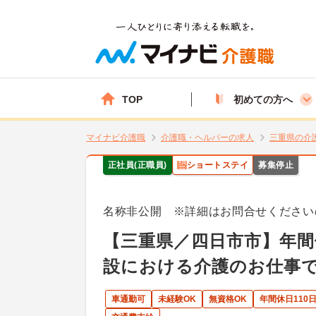
TOP
初めての方へ
マイナビ介護職
介護職・ヘルパーの求人
三重県の介
正社員(正職員)
ショートステイ
募集停止
名称非公開 ※詳細はお問合せください
【三重県／四日市市】年間
設における介護のお仕事で
車通勤可
未経験OK
無資格OK
年間休日110