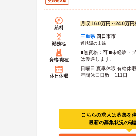
交通費支給
月収 16.0万円～24.0万
給料
三重県
四日市市
近鉄湯の山線
勤務地
■無資格：可 ■未経験・
は優遇します。
資格/職種
日曜日 夏季休暇 有給休
年間休日日数：111日
休日休暇
こちらの求人は募集を
最新の募集状況の確