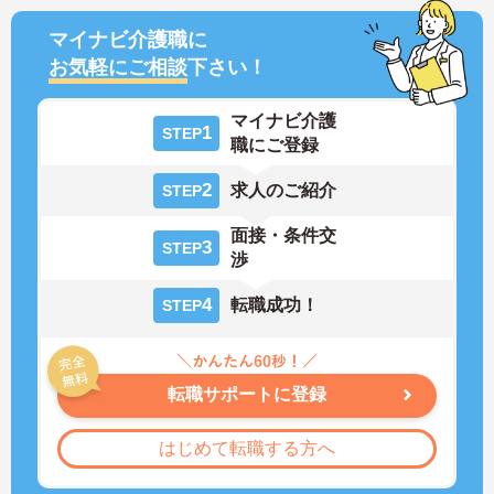
マイナビ介護職に
お気軽にご相談
下さい！
マイナビ介護
1
STEP
職にご登録
2
求人のご紹介
STEP
面接・条件交
3
STEP
渉
4
転職成功！
STEP
転職サポートに登録
はじめて転職する方へ