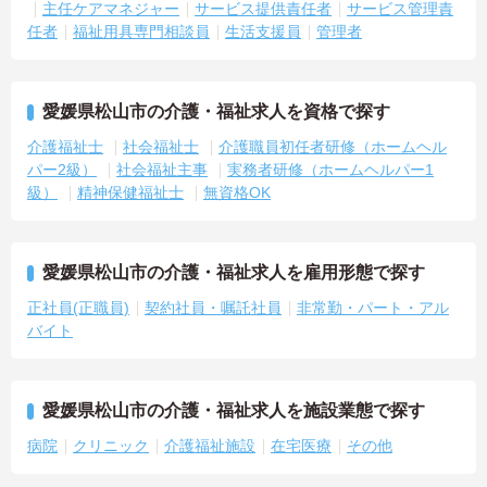
主任ケアマネジャー
サービス提供責任者
サービス管理責
＜評価制度でキャリアアップ＞
任者
福祉用具専門相談員
生活支援員
管理者
・介護福祉士や初任者研修などの資格や実務経験、夜勤回数がしっ
かりと給与に反映されるためモチベーションを維持できます
・年次を問わずリーダーや主任などのマネジメント職へ昇格する事
例も多数あり、腰を据えて長期的なキャリア形成が可能です
愛媛県松山市の介護・福祉求人を資格で探す
介護福祉士
社会福祉士
介護職員初任者研修（ホームヘル
パー2級）
社会福祉主事
実務者研修（ホームヘルパー1
級）
精神保健福祉士
無資格OK
愛媛県松山市の介護・福祉求人を雇用形態で探す
正社員(正職員)
契約社員・嘱託社員
非常勤・パート・アル
バイト
愛媛県松山市の介護・福祉求人を施設業態で探す
病院
クリニック
介護福祉施設
在宅医療
その他