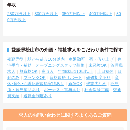
年収
250万円以上
300万円以上
350万円以上
400万円以上
50
0万円以上
愛媛県松山市の介護・福祉求人をこだわり条件で探す
夜勤専従
駅から徒歩10分以内
車通勤可
寮・借り上げ
住
宅手当・補助
オープニングスタッフ募集
未経験OK
管理職
求人
無資格OK
高収入
年間休日110日以上
土日祝休
日
勤のみ
ブランクOK
資格取得サポート
研修制度あり
産
休･育休･介護休暇取得実績あり
新卒OK
残業少なめ
託児
所・育児補助あり
ボーナス・賞与あり
社会保険完備
交通
費支給
退職金制度あり
求人のお問い合わせに関するよくあるご質問