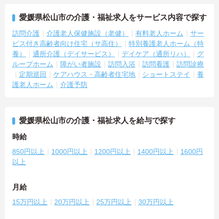
愛媛県松山市の介護・福祉求人をサービス内容で探す
訪問介護
介護老人保健施設（老健）
有料老人ホーム
サー
ビス付き高齢者向け住宅（サ高住）
特別養護老人ホーム（特
養）
通所介護（デイサービス）
デイケア（通所リハ）
グ
ループホーム
障がい者施設
訪問入浴
訪問看護
訪問診療
定期巡回
ケアハウス・高齢者住宅地
ショートステイ
養
護老人ホーム
介護予防
愛媛県松山市の介護・福祉求人を給与で探す
時給
850円以上
1000円以上
1200円以上
1400円以上
1600円
以上
月給
15万円以上
20万円以上
25万円以上
30万円以上