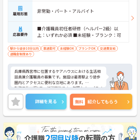
◆過去実績4.2ヶ月分の賞与や各種手当も充実してお
り、安定した生活基盤を築くことができます。
非常勤・パート・アルバイト
雇用形態
◆勤続1年以上で退職金制度の対象となるほか、互
助会制度なども整備されているため安心して勤務で
きます。
■介護職員初任者研修（ヘルパー2級）以
◆定年延長制度や再雇用制度も導入されており、安
応募要件
上：いずれか必須 ■未経験・ブランク：可
定した経営基盤を持つ法人で将来を見据えて長く働
き続けられます。
駅から徒歩10分以内
車通勤可
未経験OK
ブランクOK
交通費支給
退職金制度あり
兵庫県西宮市に位置するケアハウスにおける生活相
談員兼介護職員の募集です。施設は最寄駅より徒歩
圏内とアクセスに便利な立地にあります。
勤務日数は週1日～相談可能です。無理なく、プライ
ベートを大切にしながらご勤務いただけます。ま
た、福利厚生が充実しています。働きやすい環境が
詳細を見る
無料
紹介してもらう
整っており、安心して長くご勤務いただけます。
ご興味のある方には、面接対策ポイントなど、さら
に詳細をご案内しますのでお気軽にご相談くださ
い！