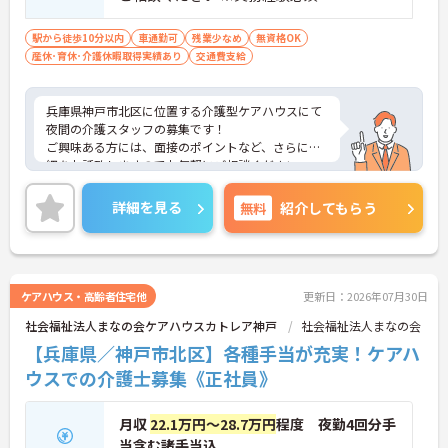
駅から徒歩10分以内
車通勤可
残業少なめ
無資格OK
産休･育休･介護休暇取得実績あり
交通費支給
兵庫県神戸市北区に位置する介護型ケアハウスにて
夜間の介護スタッフの募集です！
ご興味ある方には、面接のポイントなど、さらに詳
細をお話致しますのでお気軽にご相談ください。
詳細を見る
無料
紹介してもらう
ケアハウス・高齢者住宅他
更新日：2026年07月30日
社会福祉法人まなの会ケアハウスカトレア神戸
社会福祉法人まなの会
【兵庫県／神戸市北区】各種手当が充実！ケアハ
ウスでの介護士募集《正社員》
月収
22.1万円～28.7万円
程度 夜勤4回分手
当含む諸手当込