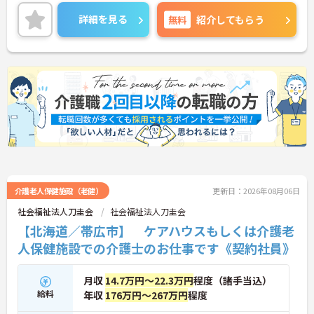
実です。
ご興味のある方は、お気軽にお問い合わせくださ
詳細を見る
無料
紹介してもらう
い。
介護老人保健施設（老健）
更新日：2026年08月06日
社会福祉法人刀圭会
社会福祉法人刀圭会
【北海道／帯広市】 ケアハウスもしくは介護老
人保健施設での介護士のお仕事です《契約社員》
月収
14.7万円～22.3万円
程度（諸手当込）
給料
年収
176万円～267万円
程度