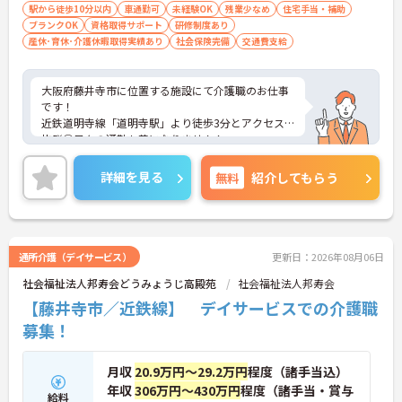
駅から徒歩10分以内
車通勤可
未経験OK
残業少なめ
住宅手当・補助
ブランクOK
資格取得サポート
研修制度あり
産休･育休･介護休暇取得実績あり
社会保険完備
交通費支給
大阪府藤井寺市に位置する施設にて介護職のお仕事
です！
近鉄道明寺線「道明寺駅」より徒歩3分とアクセス
抜群◎日々の通勤も苦になりません！
お休みは基本的に月9日、残業も月5時間ほどなの
で、プライベートや家庭を大切にしながらご勤務い
詳細を見る
無料
紹介してもらう
ただけます！
資格をお持ちであれば経験は不問！経験に自信がな
い人やブランクに不安のある方もご応募可能♪
また、最上階に利用者様が利用できるバーを設置し
て1ヶ月に2回バーを開放したり、
通所介護（デイサービス）
更新日：2026年08月06日
利用者様がご自宅と近い環境で過ごしていただける
社会福祉法人邦寿会どうみょうじ高殿苑
社会福祉法人邦寿会
ように、お部屋を和の作りにしたりと
利用者様のために様々な工夫をされていらっしゃい
【藤井寺市／近鉄線】 デイサービスでの介護職
ます。
募集！
ご興味がある方は是非一度マイナビまでお問合せく
ださい！！
月収
20.9万円～29.2万円
程度（諸手当込）
年収
306万円～430万円
程度（諸手当・賞与
給料