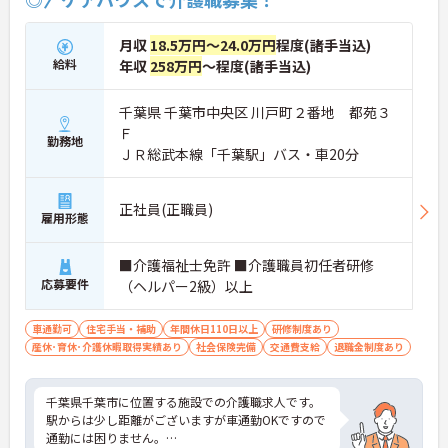
月収
18.5万円～24.0万円
程度(諸手当込)
給料
年収
258万円
～程度(諸手当込)
千葉県 千葉市中央区 川戸町２番地 都苑３
Ｆ
勤務地
ＪＲ総武本線「千葉駅」バス・車20分
正社員(正職員)
雇用形態
■介護福祉士免許 ■介護職員初任者研修
応募要件
（ヘルパー2級）以上
車通勤可
住宅手当・補助
年間休日110日以上
研修制度あり
産休･育休･介護休暇取得実績あり
社会保険完備
交通費支給
退職金制度あり
千葉県千葉市に位置する施設での介護職求人です。
駅からは少し距離がございますが車通勤OKですので
通勤には困りません。