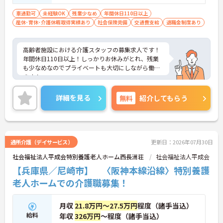
``
車通勤可
未経験OK
残業少なめ
年間休日110日以上
産休･育休･介護休暇取得実績あり
社会保険完備
交通費支給
退職金制度あり
高齢者施設における介護スタッフの募集求人です！
年間休日110日以上！しっかりお休みがとれ、残業
も少なめなのでプライベートも大切にしながら働け
ます！
ご興味ある方には、面接のポイントなど、さらに詳
細をお話致しますのでお気軽にご相談ください。
詳細を見る
無料
紹介してもらう
通所介護（デイサービス）
更新日：2026年07月30日
社会福祉法人平成会特別養護老人ホーム西長洲荘
社会福祉法人平成会
【兵庫県／尼崎市】 〈阪神本線沿線〉特別養護
老人ホームでの介護職募集！
月収
21.8万円～27.5万円
程度（諸手当込）
給料
年収
326万円
～程度（諸手当込）