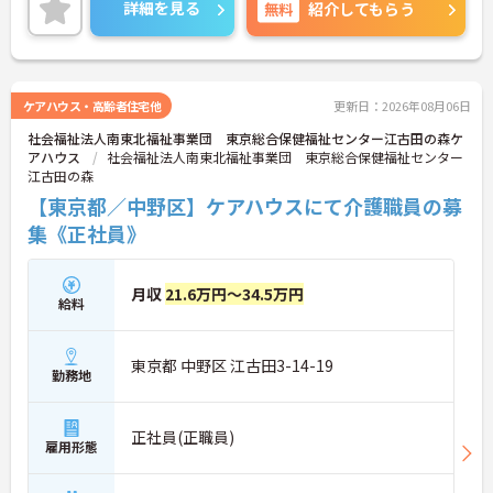
て1ヶ月に2回バーを開放したり、
詳細を見る
無料
紹介してもらう
利用者様がご自宅と近い環境で過ごしていただける
ように、お部屋を和の作りにしたりと
利用者様のために様々な工夫をされていらっしゃい
ます。
ご興味のある方はお気軽にお問い合わせ下さい。
ケアハウス・高齢者住宅他
更新日：2026年08月06日
社会福祉法人南東北福祉事業団 東京総合保健福祉センター江古田の森ケ
アハウス
社会福祉法人南東北福祉事業団 東京総合保健福祉センター
江古田の森
【東京都／中野区】ケアハウスにて介護職員の募
集《正社員》
月収
21.6万円～34.5万円
給料
東京都 中野区 江古田3-14-19
勤務地
正社員(正職員)
雇用形態