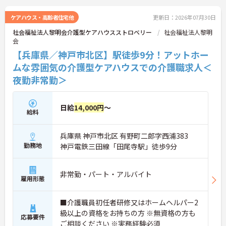
ケアハウス・高齢者住宅他
更新日：2026年07月30日
社会福祉法人黎明会介護型ケアハウスストロベリー
社会福祉法人黎明
会
【兵庫県／神戸市北区】駅徒歩9分！アットホー
ムな雰囲気の介護型ケアハウスでの介護職求人＜
夜勤非常勤＞
日給
14,000円
～
給料
兵庫県 神戸市北区 有野町二郎字西浦383
勤務地
神戸電鉄三田線「田尾寺駅」徒歩9分
非常勤・パート・アルバイト
雇用形態
■介護職員初任者研修又はホームヘルパー2
級以上の資格をお持ちの方 ※無資格の方も
応募要件
ご相談ください ※実務経験必須