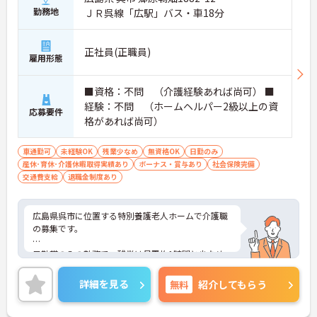
勤務地
ＪＲ呉線「広駅」バス・車18分
正社員(正職員)
雇用形態
■資格：不問 （介護経験あれば尚可） ■
経験：不問 （ホームヘルパー2級以上の資
応募要件
格があれば尚可）
車通勤可
未経験OK
残業少なめ
無資格OK
日勤のみ
産休･育休･介護休暇取得実績あり
ボーナス・賞与あり
社会保険完備
交通費支給
退職金制度あり
広島県呉市に位置する特別養護老人ホームで介護職
の募集です。
日勤帯のみの勤務で、残業は月平均1時間と少なめ
です。賞与支給実績は計3.50か月分、昇給実績もあ
り安定した環境で働けます。マイカー通勤可能で駐
詳細を見る
無料
紹介してもらう
車場も完備されています。ご興味のある方には、面
接対策ポイントなどさらに詳細をお話いたしますの