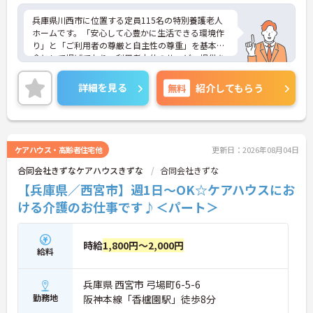
兵庫県川西市に位置する定員115名の特別養護老人
ホームです。「安心して心豊かに生活できる環境作
り」と「ご利用者の尊厳と自主性の尊重」を基本理
念として掲げており、利用者本位のサービス提供を
大切にしています。夜勤時に休憩60分に加えて120
分の仮眠時間が設けられており、体力的な負担に配
詳細を見る
無料
紹介してもらう
慮した働き方が可能です。また、年間休日は115日
あり、夏休みや冬休みの特別休暇も取得できるほ
か、月平均の残業時間は5時間程度に抑えられてい
るため、ワークライフバランスを保ちながら勤務で
きます。さらに、賞与実績4.2ヶ月分と高く、経験に
ケアハウス・高齢者住宅他
更新日：2026年08月04日
応じた給与優遇制度も用意されているため、これま
合同会社きずなケアハウスきずな
合同会社きずな
でのキャリアを活かして収入アップが期待できま
す。退職金制度や定年延長制度などの福利厚生も充
【兵庫県／西宮市】週1日～OK☆ケアハウスにお
実しており、腰を据えて長期的に活躍していける環
ける介護のお仕事です♪＜パート＞
境が整っています。
★おすすめPOINT★
時給
1,800円～2,000円
◆月9日の公休に加えて夏休みや冬休みなどの特別
給料
休暇が用意されており、年間休日115日を取得でき
ます。
兵庫県 西宮市 弓場町6-5-6
◆月の平均残業時間も5時間程度と少なく抑えられ
ているため、ご家庭や趣味の時間をしっかりと確保
勤務地
阪神本線「香櫨園駅」徒歩8分
できる環境です。