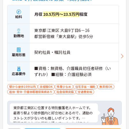
月収
20.5万円～23.5万円
程度
給料
東京都 江東区 大島9丁目6－16
勤務地
都営新宿線「東大島駅」徒歩5分
契約社員・嘱託社員
雇用形態
■資格：無資格、介護職員初任者研修（い
応募要件
ずれか） ■経験：介護経験必須
駅から徒歩10分以内
未経験OK
残業少なめ
住宅手当・補助
無資格OK
産休･育休･介護休暇取得実績あり
社会保険完備
交通費支給
東京都江東区に位置する特別養護老人ホームです。
最寄り駅より徒歩圏内と好立地にあるので、通勤の
ストレスが少ないのも嬉しいポイントです。
現場で働きながら経験を積んでいくことができま
す。