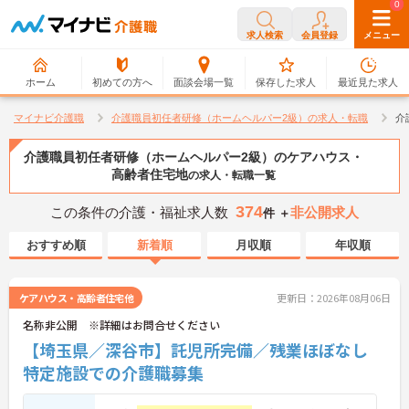
0
0
求人検索
会員登録
メニュー
ホーム
初めての方へ
面談会場一覧
保存した求人
最近見た求人
マイナビ介護職
介護職員初任者研修（ホームヘルパー2級）の求人・転職
介
介護職員初任者研修（ホームヘルパー2級）のケアハウス・
高齢者住宅地
の求人・転職一覧
374
この条件の介護・福祉求人数
非公開求人
件 ＋
おすすめ順
新着順
月収順
年収順
ケアハウス・高齢者住宅他
更新日：2026年08月06日
名称非公開 ※詳細はお問合せください
【埼玉県／深谷市】託児所完備／残業ほぼなし
特定施設での介護職募集