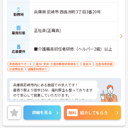
兵庫県 尼崎市 西長洲町3丁目3番20号
勤務地
正社員(正職員)
雇用形態
■介護職員初任者研修（ヘルパー2級）以上
応募要件
資格取得サポート
産休･育休･介護休暇取得実績あり
高収入
社会保険完備
交通費支給
退職金制度あり
兵庫県尼崎市内にある施設での求人です！
最寄り駅より徒歩15分、福利厚生も整っております
ので安心して就業していただけます。
少しでも興味をお持ちであれば詳細なお話を致しま
すので気軽にご連絡ください。
詳細を見る
無料
紹介してもらう