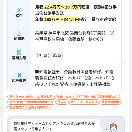
月収
22.4万円～28.7万円
程度 夜勤4回分手
当含む諸手当込
給料
年収
268万円～344万円
程度 賞与別途支給
兵庫県 神戸市北区 鈴蘭台北町1丁目21－10
勤務地
神戸電鉄有馬線「鈴蘭台駅」徒歩6分
正社員(正職員)
雇用形態
■介護福祉士、介護職員実務者研修、介護
職員初任者研修、ヘルパー1級、ヘルパー2
応募要件
級のいずれか資格 ※無資格・未経験相談可
能
駅から徒歩10分以内
車通勤可
残業少なめ
住宅手当・補助
研修制度あり
産休･育休･介護休暇取得実績あり
高収入
ボーナス・賞与あり
社会保険完備
交通費支給
退職金制度あり
特別養護老人ホームとケアハウスの複合施設での介
護スタッフ募集求人です！