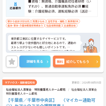
■資格：無資格、介護職員初任者研修（い
ずれか）、普通自動車運転免許必須 ■経
応募要件
験：介護経験必須、運転経験必須（送迎あ
り ワゴン車・ワンボックス等）
駅から徒歩10分以内
残業少なめ
住宅手当・補助
無資格OK
産休･育休･介護休暇取得実績あり
社会保険完備
交通費支給
東京都江東区に位置するデイサービスです。
最寄り駅より徒歩圏内と好立地にあるので、通勤の
ストレスが少ないのも嬉しいポイントです。
毎月希望休の受付があり有給も1時間単位で取得で
きるので、プライベートの予定も立てやすい環境で
す。
詳細を見る
無料
紹介してもらう
ご興味をお持ちの方はお気軽にお問い合わせくださ
い。
ケアハウス・高齢者住宅他
更新日：2026年08月05日
社会福祉法人清峯会 特別養護老人ホーム都苑
社会福祉法人清峯会
特別養護老人ホーム都苑
【千葉県／千葉市中央区】 〈マイカー通勤可
◎〉ケアハウスで介護職募集！