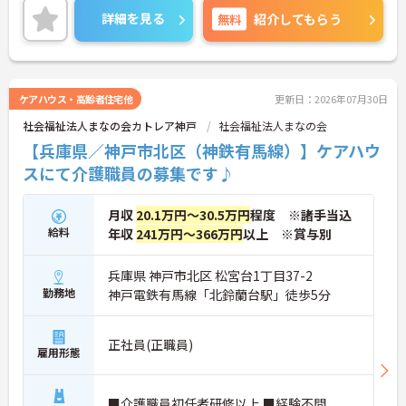
ご興味ある方には、面接のポイントなど、さらに詳
詳細を見る
無料
紹介してもらう
細をお話致しますのでお気軽にご相談ください。
ケアハウス・高齢者住宅他
更新日：2026年07月30日
社会福祉法人まなの会カトレア神戸
社会福祉法人まなの会
【兵庫県／神戸市北区（神鉄有馬線）】ケアハウ
スにて介護職員の募集です♪
月収
20.1万円～30.5万円
程度 ※諸手当込
給料
年収
241万円～366万円
以上 ※賞与別
兵庫県 神戸市北区 松宮台1丁目37-2
勤務地
神戸電鉄有馬線「北鈴蘭台駅」徒歩5分
正社員(正職員)
雇用形態
■介護職員初任者研修以上 ■経験不問