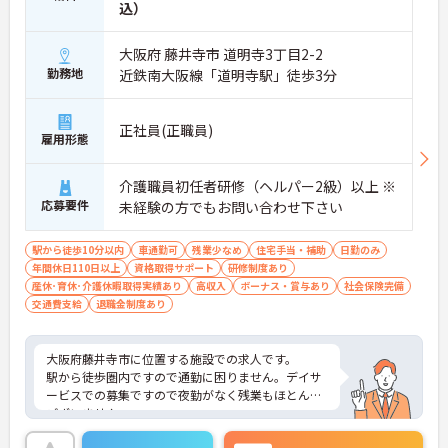
込）
大阪府 藤井寺市 道明寺3丁目2-2
勤務地
近鉄南大阪線「道明寺駅」徒歩3分
正社員(正職員)
雇用形態
介護職員初任者研修（ヘルパー2級）以上 ※
応募要件
未経験の方でもお問い合わせ下さい
駅から徒歩10分以内
車通勤可
残業少なめ
住宅手当・補助
日勤のみ
年間休日110日以上
資格取得サポート
研修制度あり
産休･育休･介護休暇取得実績あり
高収入
ボーナス・賞与あり
社会保険完備
交通費支給
退職金制度あり
大阪府藤井寺市に位置する施設での求人です。
駅から徒歩圏内ですので通勤に困りません。デイサ
ービスでの募集ですので夜勤がなく残業もほとんど
ございません。
また、最上階に利用者様が利用できるバーを設置し