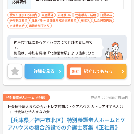
応募要件
駅から徒歩10分以内
車通勤可
未経験OK
住宅手当・補助
日勤のみ
研修制度あり
産休･育休･介護休暇取得実績あり
高収入
社会保険完備
交通費支給
退職金制度あり
神戸市北区にあるケアハウスにて介護のお仕事で
す。
施設は、神鉄有馬線「北鈴蘭台駅」より徒歩5分と
アクセス抜群◎また、マイカー通勤も可能と便利で
す！
ご興味がある方は是非一度マイナビまでお問い合わ
詳細を見る
無料
紹介してもらう
せください。さらに詳細などお伝えします！
特別養護老人ホーム（特養）
更新日：2026年07月30日
社会福祉法人まなの会カトレア鈴蘭台・ケアハウス カトレアすずらん台
社会福祉法人まなの会
【兵庫県／神戸市北区】特別養護老人ホームとケ
アハウスの複合施設での介護士募集《正社員》