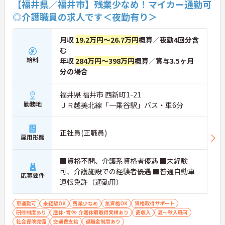
【福井県／福井市】残業少なめ！マイカー通勤可
◎介護職員の求人です＜夜勤有り＞
月収
19.2万円～26.7万円
概算／夜勤4回分含
む
給料
年収
284万円～398万円
概算／賞与3.5ヶ月
分の場合
福井県 福井市 西新町1-21
勤務地
ＪＲ越美北線「一乗谷駅」バス・車6分
正社員(正職員)
雇用形態
■資格不問、介護系資格者優遇 ■未経験
可、介護施設での経験者優遇 ■普通自動車
応募要件
運転免許（通勤用）
車通勤可
未経験OK
残業少なめ
無資格OK
資格取得サポート
研修制度あり
産休･育休･介護休暇取得実績あり
高収入
夏～秋入職可
社会保険完備
交通費支給
退職金制度あり