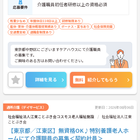
介護職員初任者研修以上の資格必須
応募要件
残業少なめ
年間休日110日以上
研修制度あり
産休･育休･介護休暇取得実績あり
ボーナス・賞与あり
社会保険完備
交通費支給
退職金制度あり
東京都中野区にございますケアハウスにて介護職員
の募集です。
ご興味のある方はお問い合わせください。
詳細を見る
無料
紹介してもらう
通所介護（デイサービス）
更新日：2026年08月06日
社会福祉法人江東ことぶき会コスモス老人福祉施設
社会福祉法人江東
ことぶき会
【東京都／江東区】無資格OK♪特別養護老人ホ
ームにて介護職員の募集＜契約社員＞