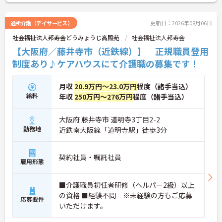
通所介護（デイサービス）
更新日：2026年08月06日
社会福祉法人邦寿会どうみょうじ高殿苑
社会福祉法人邦寿会
【大阪府／藤井寺市（近鉄線）】 正規職員登用
制度あり♪ケアハウスにて介護職の募集です！
月収
20.9万円～23.0万円
程度（諸手当込）
給料
年収
250万円～276万円
程度（諸手当込）
大阪府 藤井寺市 道明寺3丁目2-2
勤務地
近鉄南大阪線「道明寺駅」徒歩3分
契約社員・嘱託社員
雇用形態
■介護職員初任者研修（ヘルパー2級）以上
の資格 ■経験不問 ※未経験の方もご応募
応募要件
いただけます。