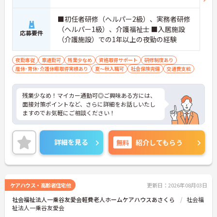
■初任者研修（ヘルパー2級）、実務者研修
（ヘルパー1級）、介護福祉士 ■入居施設
応募要件
（介護施設）での1年以上の夜勤の経験
夜勤専従
車通勤可
残業少なめ
資格取得サポート
研修制度あり
産休･育休･介護休暇取得実績あり
夏～秋入職可
社会保険完備
交通費支給
残業少なめ！マイカー通勤可◎ご興味ある方には、
面接対策ポイントなど、さらに詳細をお話しいたし
ますのでお気軽にご相談ください！
詳細を見る
無料
紹介してもらう
ケアハウス・高齢者住宅他
更新日：2026年08月03日
社会福祉法人一乗谷友愛会軽費老人ホームケアハウスあさくら
社会福
祉法人一乗谷友愛会