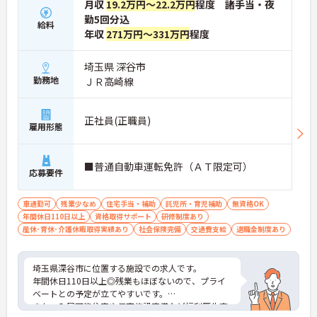
月収
19.2万円～22.2万円
程度 諸手当・夜
勤5回分込
給料
年収
271万円～331万円
程度
埼玉県 深谷市
勤務地
ＪＲ高崎線
正社員(正職員)
雇用形態
■普通自動車運転免許（ＡＴ限定可）
応募要件
車通勤可
残業少なめ
住宅手当・補助
託児所・育児補助
無資格OK
年間休日110日以上
資格取得サポート
研修制度あり
産休･育休･介護休暇取得実績あり
社会保険完備
交通費支給
退職金制度あり
埼玉県深谷市に位置する施設での求人です。
年間休日110日以上◎残業もほぼないので、プライ
ベートとの予定が立てやすいです。
また、入居可能住宅や保育施設完備など福利厚生充