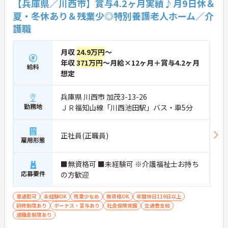
【兵庫県／川西市】賞与4.2ヶ月実績♪月9日休＆
夏・冬休あり＆残業少◎特別養護老人ホーム／介
護職
月収
24.9万円
～
年収
371万円
～月給×12ヶ月＋賞与4.2ヶ月
給料
想定
兵庫県 川西市 加茂3-13-26
勤務地
ＪＲ福知山線「川西池田駅」バス・車5分
正社員(正職員)
雇用形態
■無資格可 ■未経験可 ※介護福祉士お持ち
応募要件
の方歓迎
車通勤可
未経験OK
残業少なめ
無資格OK
年間休日110日以上
研修制度あり
ボーナス・賞与あり
社会保険完備
交通費支給
退職金制度あり