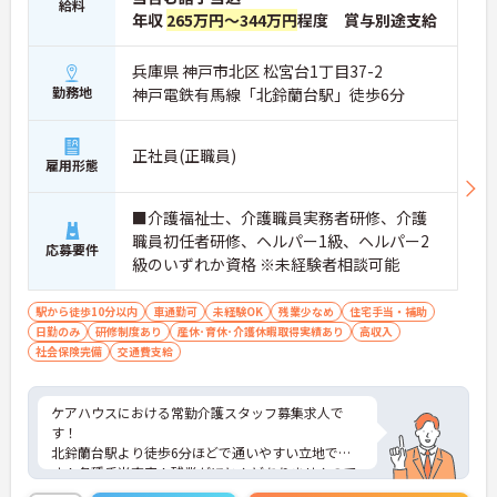
給料
年収
265万円～344万円
程度 賞与別途支給
兵庫県 神戸市北区 松宮台1丁目37-2
勤務地
神戸電鉄有馬線「北鈴蘭台駅」徒歩6分
正社員(正職員)
雇用形態
■介護福祉士、介護職員実務者研修、介護
職員初任者研修、ヘルパー1級、ヘルパー2
応募要件
級のいずれか資格 ※未経験者相談可能
駅から徒歩10分以内
車通勤可
未経験OK
残業少なめ
住宅手当・補助
日勤のみ
研修制度あり
産休･育休･介護休暇取得実績あり
高収入
社会保険完備
交通費支給
ケアハウスにおける常勤介護スタッフ募集求人で
す！
北鈴蘭台駅より徒歩6分ほどで通いやすい立地で
す！各種手当充実！残業がほとんどありませんので
お仕事のあとの時間も有効に使えます！