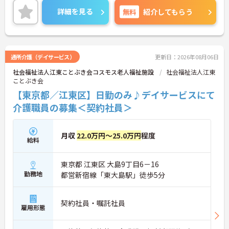
ご興味をお持ちの方はお気軽にお問い合わせくださ
詳細を見る
無料
紹介してもらう
い。
通所介護（デイサービス）
更新日：2026年08月06日
社会福祉法人江東ことぶき会コスモス老人福祉施設
社会福祉法人江東
ことぶき会
【東京都／江東区】日勤のみ♪デイサービスにて
介護職員の募集＜契約社員＞
月収
22.0万円～25.0万円
程度
給料
東京都 江東区 大島9丁目6－16
勤務地
都営新宿線「東大島駅」徒歩5分
契約社員・嘱託社員
雇用形態