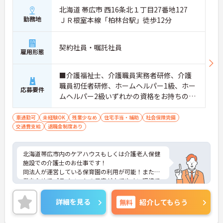
北海道 帯広市 西16条北１丁目27番地127
勤務地
ＪＲ根室本線「柏林台駅」徒歩12分
契約社員・嘱託社員
雇用形態
■介護福祉士、介護職員実務者研修、介護
職員初任者研修、ホームヘルパー1級、ホー
応募要件
ムヘルパー2級いずれかの資格をお持ちの
方 ※無資格・未経験応相談 ■普通自動車
運転免許（AT限定可）
車通勤可
未経験OK
残業少なめ
住宅手当・補助
社会保険完備
交通費支給
退職金制度あり
北海道帯広市内のケアハウスもしくは介護老人保健
施設での介護士のお仕事です！
同法人が運営している保育園の利用が可能！また残
業少なめでプライベートの予定が立てやすい環境で
す！
ご興味ある方には、面接のポイントなど、さらに詳
詳細を見る
無料
紹介してもらう
細をお話致しますのでお気軽にご相談ください。