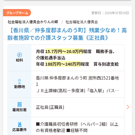
で、お気軽にご相談ください。
グループホーム
更新日：2026年07月30日
■ 日勤のみで働きやすい環境
社会福祉法人優真会かりんの郷
社会福祉法人優真会
日勤帯で勤務できる職場です
【香川県／仲多度郡まんのう町】残業少なめ！高
→ 夜勤がなく生活リズムを整えやすい環境です♪
齢者施設での介護スタッフ募集《正社員》
■ 安定収入を目指せる待遇
月収
15.7万円～20.0万円
程度 職務手当、
介護処遇手当込
各種待遇が整っています
給料
年収
188万円～240万円
程度 賞与別途支給
・賞与過去実績計3.50か月分
・昇給実績あり
・資格手当あり
香川県 仲多度郡まんのう町 炭所西1521番地
→ 長期的な就業を目指しやすい環境です♪
1
勤務地
ＪＲ土讃線(高松－多度津)「塩入駅」バス・
車8分
■ 通勤しやすい勤務環境
正社員(正職員)
通勤面にも配慮された職場です
雇用形態
・マイカー通勤可
・駐車場あり
■介護職員初任者研修（ヘルパー2級）以上
・通勤手当支給あり
応募要件
の有資格者歓迎 ■経験不問
→ 毎日の通勤負担を軽減しやすい環境です♪