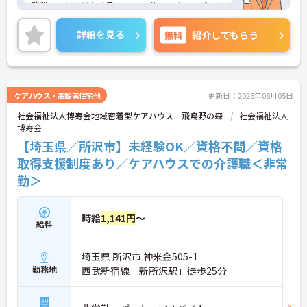
残業もほとんどなく月10～11日休みですのでプライ
ベートも充実できます。
ご興味のある方はお気軽にお問い合わせ下さい。
詳細を見る
無料
紹介してもらう
ケアハウス・高齢者住宅他
更新日：2026年08月05日
社会福祉法人博寿会地域密着型ケアハウス 飛鳥野の森
社会福祉法人
博寿会
【埼玉県／所沢市】未経験OK／資格不問／資格
取得支援制度あり／ケアハウスでの介護職＜非常
勤＞
時給
1,141円
～
給料
埼玉県 所沢市 神米金505-1
勤務地
西武新宿線「新所沢駅」徒歩25分