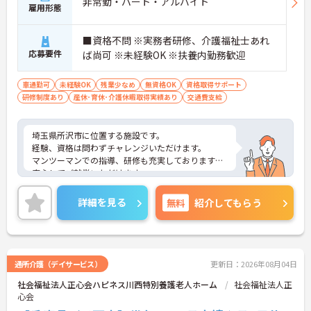
非常勤・パート・アルバイト
雇用形態
■資格不問 ※実務者研修、介護福祉士あれ
応募要件
ば尚可 ※未経験OK ※扶養内勤務歓迎
車通勤可
未経験OK
残業少なめ
無資格OK
資格取得サポート
研修制度あり
産休･育休･介護休暇取得実績あり
交通費支給
埼玉県所沢市に位置する施設です。
経験、資格は問わずチャレンジいただけます。
マンツーマンでの指導、研修も充実しておりますで
安心してご就業いただけます。
ご興味ある方には、面接対策ポイントなど、さらに
詳細をお話しいたしますのでお気軽にご相談くださ
詳細を見る
無料
紹介してもらう
い！
通所介護（デイサービス）
更新日：2026年08月04日
社会福祉法人正心会ハピネス川西特別養護老人ホーム
社会福祉法人正
心会