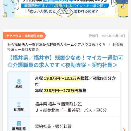
ケアハウス・高齢者住宅他
更新日：2026年08月03日
社会福祉法人一乗谷友愛会軽費老人ホームケアハウスあさくら
社会福
祉法人一乗谷友愛会
【福井県／福井市】残業少なめ！マイカー通勤可
◎介護職員の求人です＜夜勤専従・契約社員＞
月収
19.8万円～23.2万円
概算／夜勤9回分含
む
給料
年収
238万円～278万円
概算
福井県 福井市 西新町1-21
勤務地
ＪＲ越美北線「一乗谷駅」バス・車6分
契約社員・嘱託社員
雇用形態