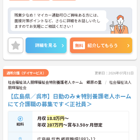
残業少なめ！マイカー通勤可◎ご興味ある方には、
面接対策ポイントなど、さらに詳細をお話しいたし
ますのでお気軽にご相談ください！
詳細を見る
無料
紹介してもらう
通所介護（デイサービス）
更新日：2026年07月31日
社会福祉法人朋輝福祉会特別養護老人ホーム 郷原の里
社会福祉法人
朋輝福祉会
【広島県／呉市】日勤のみ★特別養護老人ホーム
にて介護職の募集です＜正社員＞
月収
18.8万円
～
給料
年収
287万円
～賞与3.50ヶ月想定
広島県 呉市 郷原鵯畑1882-12