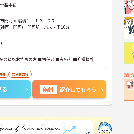
～基本給
州市門司区 稲積１－１２－２７
(神戸－門司)「門司駅」バス・車10分
)
かの資格お持ちの方 ■初任者 ■実務者 ■介護福祉士
完備
交通費支給
見る
無料
紹介してもらう