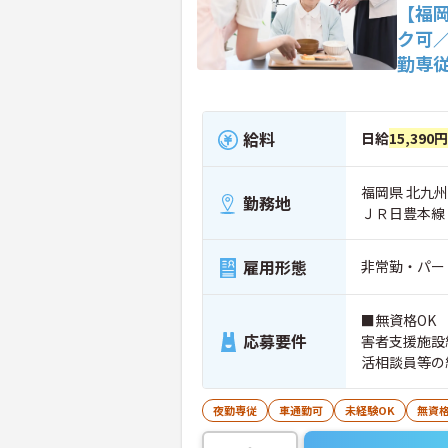
【福
ク可
勤専
給料
日給
15,390円
福岡県 北九州
勤務地
ＪＲ日豊本線
雇用形態
非常勤・パー
■無資格OK
応募要件
害者支援施設
活相談員等の
夜勤専従
車通勤可
未経験OK
無資格