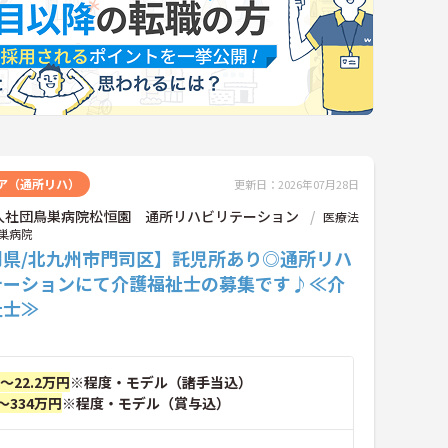
ア（通所リハ）
更新日：2026年07月28日
人社団鳥巣病院松恒園 通所リハビリテーション
医療法
巣病院
岡県/北九州市門司区】託児所あり◎通所リハ
テーションにて介護福祉士の募集です♪≪介
祉士≫
円～22.2万円
※程度・モデル（諸手当込）
～334万円
※程度・モデル（賞与込）