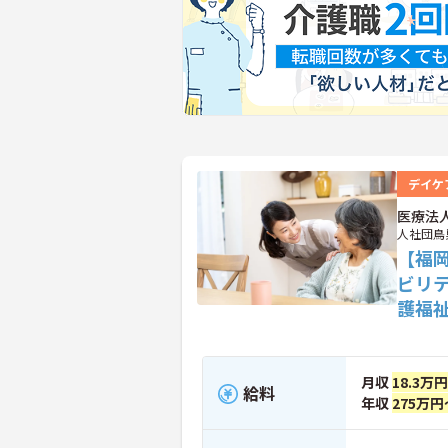
デイケ
医療法
人社団鳥
【福
ビリ
護福
月収
18.3万
給料
年収
275万円