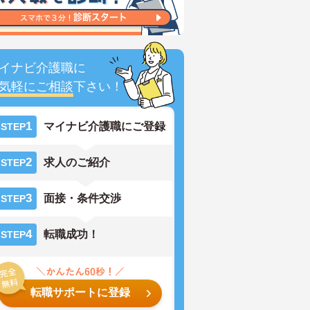
イナビ介護職に
気軽にご相談
下さい！
1
マイナビ介護職にご登録
STEP
2
求人のご紹介
STEP
3
面接・条件交渉
STEP
4
転職成功！
STEP
転職サポートに登録