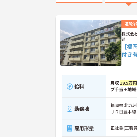
通所介
株式会
部
【福
付き
月収
19.5万
給料
プ手当＋地域
福岡県 北九州
勤務地
ＪＲ日豊本線
雇用形態
正社員(正職員