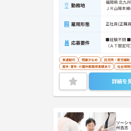
福岡県 北九州
勤務地
ＪＲ山陽本線
雇用形態
正社員(正職員
■経験不問 
応募要件
（ＡＴ限定可
車通勤可
残業少なめ
託児所・育児補助
産休･育休･介護休暇取得実績あり
社会保険
詳細を
ソーシ
州吉志