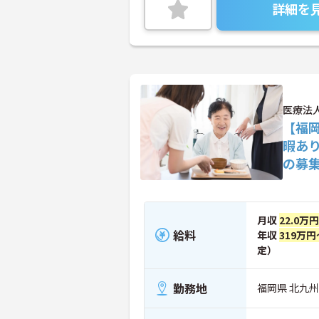
詳細を
医療法
【福
暇あ
の募
月収
22.0万
給料
年収
319万円
定）
勤務地
福岡県 北九州