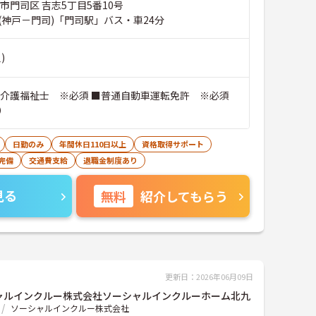
市門司区 吉志5丁目5番10号
(神戸－門司)「門司駅」バス・車24分
)
■介護福祉士 ※必須 ■普通自動車運転免許 ※必須
）
日勤のみ
年間休日110日以上
資格取得サポート
完備
交通費支給
退職金制度あり
見る
無料
紹介してもらう
更新日：2026年06月09日
ャルインクルー株式会社ソーシャルインクルーホーム北九
ソーシャルインクルー株式会社