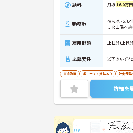
給料
月収
16.0万円
福岡県 北九
勤務地
ＪＲ山陽本線
雇用形態
正社員(正職員
応募要件
以下のいずれ
車通勤可
ボーナス・賞与あり
社会保険
詳細を