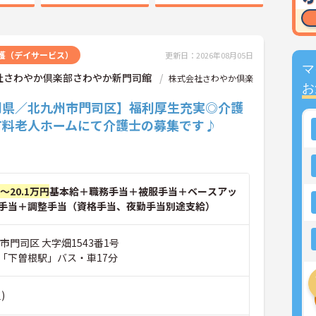
護（デイサービス）
更新日：2026年08月05日
マ
社さわやか倶楽部さわやか新門司館
株式会社さわやか倶楽
お
岡県／北九州市門司区】福利厚生充実◎介護
有料老人ホームにて介護士の募集です♪
円～20.1万円
基本給＋職務手当＋被服手当＋ベースアッ
手当＋調整手当（資格手当、夜勤手当別途支給）
市門司区 大字畑1543番1号
「下曽根駅」バス・車17分
)