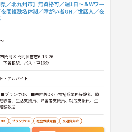
岡県／北九州市】無資格可／週1日～＆Wワー
／夜間複数名体制／障がい者GH／世話人／夜
従
～
市門司区 門司区吉志6-13-26
「下曽根駅」バス・車16分
ト・アルバイト
 ■ブランクOK ■未経験OK ※福祉系業務経験者、障
経験者、生活支援員、障害者支援員、就労支援員、生
経験歓迎
OK
ブランクOK
社会保険完備
交通費支給