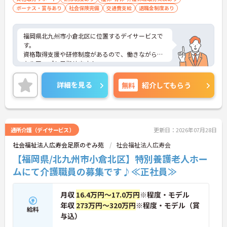
ボーナス・賞与あり
社会保険完備
交通費支給
退職金制度あり
福岡県北九州市小倉北区に位置するデイサービスで
す。
資格取得支援や研修制度があるので、働きながらス
キルアップも目指せます！
年間休日110日あり、しっかり働いてしっかり休め
る、社員にとって理想の働き方を実現できます。
詳細を見る
無料
紹介してもらう
ご興味をお持ちの方はお気軽にお問い合わせくださ
い。
通所介護（デイサービス）
更新日：2026年07月28日
社会福祉法人広寿会足原のぞみ苑
社会福祉法人広寿会
【福岡県/北九州市小倉北区】特別養護老人ホー
ムにて介護職員の募集です♪≪正社員≫
月収
16.4万円～17.0万円
※程度・モデル
年収
273万円～320万円
※程度・モデル（賞
給料
与込）