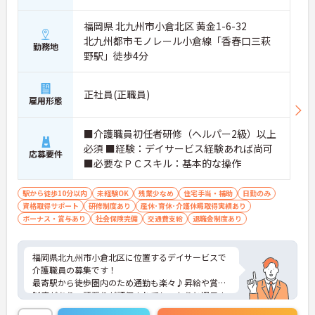
福岡県 北九州市小倉北区 黄金1-6-32
北九州都市モノレール小倉線「香春口三萩
勤務地
野駅」徒歩4分
正社員(正職員)
雇用形態
■介護職員初任者研修（ヘルパー2級）以上
必須 ■経験：デイサービス経験あれば尚可
応募要件
■必要なＰＣスキル：基本的な操作
駅から徒歩10分以内
未経験OK
残業少なめ
住宅手当・補助
日勤のみ
資格取得サポート
研修制度あり
産休･育休･介護休暇取得実績あり
ボーナス・賞与あり
社会保険完備
交通費支給
退職金制度あり
福岡県北九州市小倉北区に位置するデイサービスで
介護職員の募集です！
最寄駅から徒歩圏内のため通勤も楽々♪昇給や賞与
制度があり、頑張りが評価されてしっかりと還元さ
れます。さらに住宅手当などの各種手当もあるのは