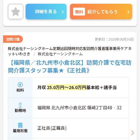
ご興味のある方には、面接対策ポイントなど、さら
に詳細をお話しいたしますのでお気軽にご相談くだ
詳細を見る
無料
紹介してもらう
さい！
訪問介護
更新日：2026年06月30日
株式会社ナーシングホーム定期巡回随時対応型訪問介護看護事業所ケアネ
ットいわさき
株式会社ナーシングホーム
【福岡県／北九州市小倉北区】訪問介護で在宅訪
問介護スタッフ募集★《正社員》
月収
25.0万円～26.0万円
基本給＋諸手当
給料
福岡県 北九州市小倉北区 篠崎2丁目48‐32
勤務地
正社員(正職員)
雇用形態