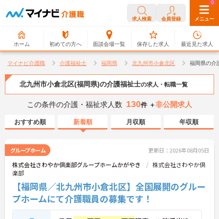
0
0
求人検索
会員登録
メニュー
ホーム
初めての方へ
面談会場一覧
保存した求人
最近見た求人
マイナビ介護職
介護福祉士
福岡県
北九州市小倉北区
福岡県の介
北九州市小倉北区(福岡県)の介護福祉士
の求人・転職一覧
130
この条件の介護・福祉求人数
非公開求人
件 ＋
おすすめ順
新着順
月収順
年収順
グループホーム
更新日：2026年08月05日
株式会社さわやか倶楽部グループホームかがやき
株式会社さわやか倶
楽部
【福岡県／北九州市小倉北区】全国展開のグルー
プホームにて介護職員の募集です！