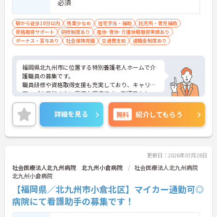
必須
駅から徒歩10分以内
残業少なめ
住宅手当・補助
託児所・育児補助
資格取得サポート
研修制度あり
産休･育休･介護休暇取得実績あり
ボーナス・賞与あり
社会保険完備
交通費支給
退職金制度あり
福岡県北九州市に位置する特別養護老人ホームで介
護職員の募集です。
職員研修や資格取得支援も充実しており、キャリア
アップを目指す方に最適な環境です。交通アクセス
も良好で、バス停から徒歩4分と通勤しやすい立地
です。賞与は年2回、年間休日は107日と、プライベ
詳細を見る
無料
紹介してもらう
ートも大切にできます。住宅手当や扶養手当など福
利厚生も充実しており、長く安心して働ける職場で
す。
ご興味のある方には、面接対策ポイントなどさらに
詳細をお話いたしますので、お気軽にご相談くださ
更新日：2026年07月28日
い。
社会医療法人北九州病院 北九州小倉病院
社会医療法人北九州病院
北九州小倉病院
【福岡県／北九州市小倉北区】マイカー通勤可◎
病院にて看護助手の募集です！