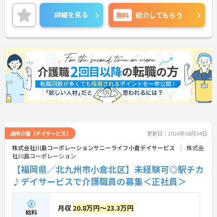
4週8休のシフト制できちんと休みが取れ、昇給・賞
与もあり働きやすい環境が整っています。
詳細を見る
無料
紹介してもらう
ご興味がある方は是非一度マイナビまでお問い合わ
せください。さらに詳細などお伝えします。
通所介護（デイサービス）
更新日：2026年08月04日
株式会社川島コーポレーションサニーライフ小倉デイサービス
株式会
社川島コーポレーション
【福岡県／北九州市小倉北区】未経験可◎駅チカ
♪デイサービスで介護職員の募集＜正社員＞
月収
20.8万円～23.3万円
給料