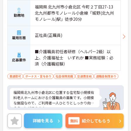
福岡県 北九州市小倉北区 今町２丁目27-13
北九州都市モノレール小倉線「城野(北九州
勤務地
モノレール)駅」徒歩20分
正社員(正職員)
雇用形態
■介護職員初任者研修（ヘルパー2級）以
上、介護福祉士 いずれか ■実務経験：必
応募要件
須（介護職経験）
車通勤可
ボーナス・賞与あり
社会保険完備
交通費支給
退職金制度あり
福岡県北九州市小倉北区に位置する住宅型小規模有
料老人ホームにおける介護職員の募集です。小規模
な施設なので、ご利用者一人ひとりとしっかり向き
合うことができます。
経験者の募集なので、これまでの経験を活かしなが
らご勤務いただけます。昇給・賞与制度があり、頑
詳細を見る
無料
紹介してもらう
張りがきちんと評価される職場です。
ご興味のある方には、面接対策ポイントなど、さら