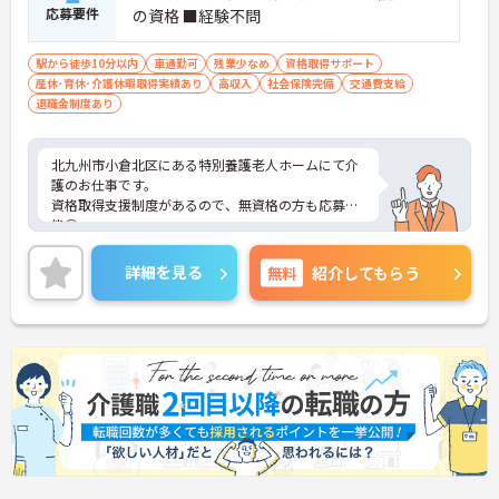
応募要件
の資格 ■経験不問
駅から徒歩10分以内
車通勤可
残業少なめ
資格取得サポート
産休･育休･介護休暇取得実績あり
高収入
社会保険完備
交通費支給
退職金制度あり
北九州市小倉北区にある特別養護老人ホームにて介
護のお仕事です。
資格取得支援制度があるので、無資格の方も応募可
能◎
ご興味がある方は是非一度マイナビまでお問い合わ
せください。さらに詳細などお伝えします！
詳細を見る
無料
紹介してもらう