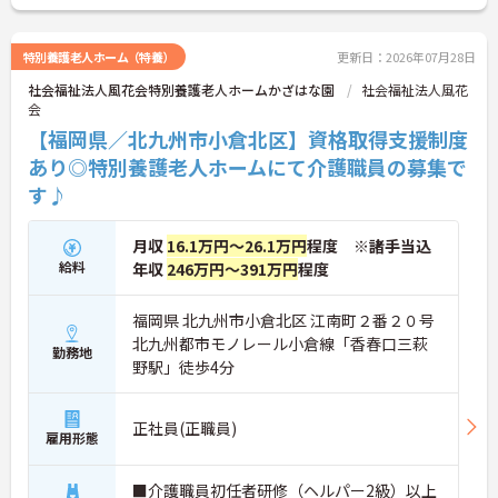
特別養護老人ホーム（特養）
更新日：2026年07月28日
社会福祉法人風花会特別養護老人ホームかざはな園
社会福祉法人風花
会
【福岡県／北九州市小倉北区】資格取得支援制度
あり◎特別養護老人ホームにて介護職員の募集で
す♪
月収
16.1万円～26.1万円
程度 ※諸手当込
給料
年収
246万円～391万円
程度
福岡県 北九州市小倉北区 江南町２番２０号
北九州都市モノレール小倉線「香春口三萩
勤務地
野駅」徒歩4分
正社員(正職員)
雇用形態
■介護職員初任者研修（ヘルパー2級）以上