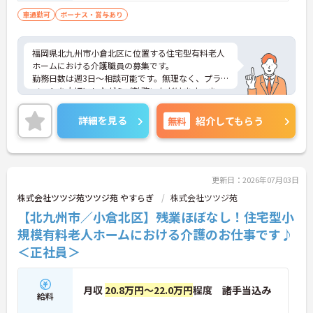
車通勤可
ボーナス・賞与あり
福岡県北九州市小倉北区に位置する住宅型有料老人
ホームにおける介護職員の募集です。
勤務日数は週3日～相談可能です。無理なく、プライ
ベートを大切にしながらご勤務いただけます。ま
た、マイカー通勤が可能です。通勤が苦になりませ
ん。
詳細を見る
無料
紹介してもらう
ご興味のある方には、面接対策ポイントなど、さら
に詳細をご案内しますのでお気軽にご相談くださ
い！
更新日：2026年07月03日
株式会社ツツジ苑ツツジ苑 やすらぎ
株式会社ツツジ苑
【北九州市／小倉北区】残業ほぼなし！住宅型小
規模有料老人ホームにおける介護のお仕事です♪
＜正社員＞
月収
20.8万円～22.0万円
程度 諸手当込み
給料