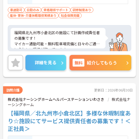
車通勤可
日勤のみ
資格取得サポート
研修制度あり
産休･育休･介護休暇取得実績あり
社会保険完備
福岡県北九州市小倉北区の施設にて計画作成責任者
の募集です！
マイカー通勤可能・無料駐車場完備と日々のご通勤
にうれしい環境が整っています。
ご興味のある方には、面接対策ポイントなど、さら
に詳細をお話しいたしますのでお気軽にご相談くだ
詳細を見る
無料
紹介してもらう
さい！
訪問介護
更新日：2026年06月30日
株式会社ナーシングホームヘルパーステーションいわさき
株式会社ナ
ーシングホーム
【福岡県／北九州市小倉北区】多様な休暇制度あ
り☆施設にてサービス提供責任者の募集です！＜
正社員＞