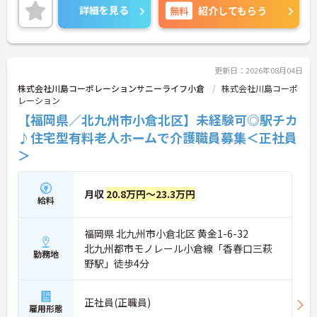
嬉しいポイントです◎現場経験のない方でもチャレ
詳細を見る
無料
紹介してもらう
ンジできる職場で、フォロー体制もあり、経験に関
わらず安心してスタートできます。
こちらの求人にご興味がございましたら面接のポイ
ントもお伝えしますので是非ご応募お待ちしており
ます。
更新日：2026年08月04日
株式会社川島コーポレーションサニーライフ小倉
株式会社川島コーポ
レーション
【福岡県／北九州市小倉北区】未経験可◎駅チカ
♪住宅型有料老人ホームで介護職員募集＜正社員
＞
月収
20.8万円～23.3万円
給料
福岡県 北九州市小倉北区 黄金1-6-32
北九州都市モノレール小倉線「香春口三萩
勤務地
野駅」徒歩4分
正社員(正職員)
雇用形態