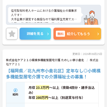
住宅型有料老人ホームにおける介護福祉士の募集求
人です！
大手企業が運営する施設なので福利厚生充実でスキ
ルアップも目指せる環境が整っています！
ご興味ある方には、面接のポイントなど、さらに詳
細をお話致しますのでお気軽にご相談ください。
詳細を見る
無料
紹介してもらう
更新日：2026年06月25日
株式会社ケア２１小規模多機能型居宅介護 たのしい家小倉北
株式会
社ケア２１
【福岡県／北九州市小倉北区】定年なし◎小規模
多機能型居宅介護での介護福祉士の募集！
月収
23.3万円
～以上（夜勤4回分・諸手当込
み）
給料
年収
280万円
～以上（別途賞与付与）