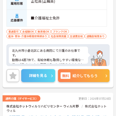
正社員(正職員)
雇用形態
■介護福祉士免許
応募要件
車通勤可
未経験OK
無資格OK
ブランクOK
産休･育休･介護休暇取得実績あり
社会保険完備
交通費支給
退職金制度あり
北九州市小倉北区にある病院にて介護のお仕事で
す。
勤務は4週7休で、有給休暇も取得しやすい環境なの
で、プライベートも満喫することができます！また
賞与4.7ヶ月分支給実績もあり、頑張りがしっかりと
反映されるのもおすすめしたいポイントのひとつで
詳細を見る
無料
紹介してもらう
す♪
ご興味がある方は是非一度マイナビまでお問い合わ
せください。さらに詳細などお伝えします！
通所介護（デイサービス）
更新日：2026年07月28日
株式会社ホットウィルリハビリセンター ウィル片野
株式会社ホット
ウィル