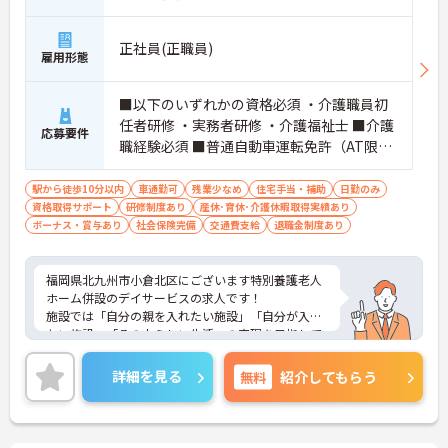
正社員(正職員)
雇用形態
■以下のいずれかの資格必須 ・介護職員初
任者研修 ・実務者研修 ・介護福祉士 ■介護
応募要件
職経験必須 ■普通自動車運転免許（AT限定
可）必須
駅から徒歩10分以内
車通勤可
残業少なめ
住宅手当・補助
日勤のみ
資格取得サポート
研修制度あり
産休･育休･介護休暇取得実績あり
ボーナス・賞与あり
社会保険完備
交通費支給
退職金制度あり
福岡県北九州市小倉北区にございます特別養護老人
ホーム併設のデイサービスの求人です！
施設では「自分の親を入れたい施設」「自分が入り
たい施設」「その人らしい生活」の実現を目指して
います☆
事業所内には保育園を完備しており、福岡県子育て
詳細を見る
無料
紹介してもらう
応援宣言企業に認定されているなど子育て中の方も
安心して働ける環境♪
また有給消化率30%を目指しており、残業0活動も
推進中とワークライフバランスの良い職場です！