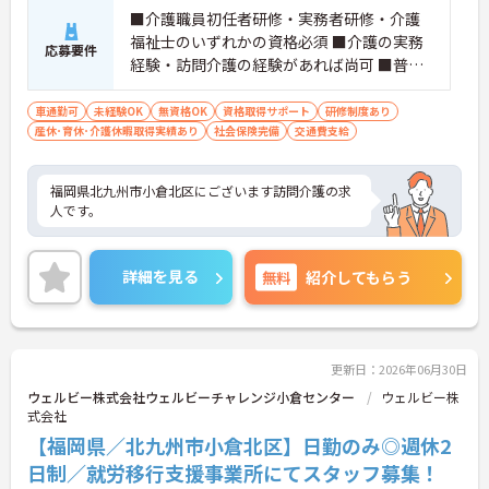
■介護職員初任者研修・実務者研修・介護
福祉士のいずれかの資格必須 ■介護の実務
応募要件
経験・訪問介護の経験があれば尚可 ■普通
自動車運転免許（AT限定可）必須 ■入力が
できる程度のPCスキル
車通勤可
未経験OK
無資格OK
資格取得サポート
研修制度あり
産休･育休･介護休暇取得実績あり
社会保険完備
交通費支給
福岡県北九州市小倉北区にございます訪問介護の求
人です。
詳細を見る
無料
紹介してもらう
更新日：2026年06月30日
ウェルビー株式会社ウェルビーチャレンジ小倉センター
ウェルビー株
式会社
【福岡県／北九州市小倉北区】日勤のみ◎週休2
日制／就労移行支援事業所にてスタッフ募集！