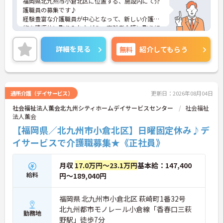
福岡県北九州市小倉北区に位置する、施設内にて介
護職員の募集です♪
経験豊富な介護職員が中心となって、新しい介護技
術を積極的に取り入れながら、高齢者介護に取り組
んでいます。
新人教育はもとより、外部講師や法人幹部講師によ
詳細を見る
無料
紹介してもらう
る全職員を対象とした内部研修を毎月1回行ってい
ます。
ご興味ある方には、面接のポイントなど、さらに詳
細をお話致しますのでお気軽にご相談ください。
通所介護（デイサービス）
更新日：2026年08月04日
社会福祉法人薫会北九州シティホームデイサービスセンター
社会福祉
法人薫会
【福岡県／北九州市小倉北区】日曜固定休み♪デ
イサービスで介護職募集★《正社員》
月収
17.0万円～23.1万円
基本給：147,400
給料
円～189,040円
福岡県 北九州市小倉北区 萩崎町1番32号
北九州都市モノレール小倉線「香春口三萩
勤務地
野駅」徒歩7分