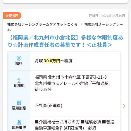
に詳細をお話しいたしますのでお気軽にご相談くだ
さい！
定期巡回
更新日：2026年06月30日
株式会社ナーシングホームケアネットこくら
株式会社ナーシングホー
ム
【福岡県／北九州市小倉北区】多様な休暇制度あ
り☆計画作成責任者の募集です！＜正社員＞
月収
30.0万円
～程度
給料
福岡県 北九州市小倉北区 下富野3-11-8
北九州都市モノレール小倉線「平和通駅」
勤務地
徒歩19分
正社員(正職員)
雇用形態
■介護福祉士お持ちの方 ■経験必須 ■普通
応募要件
自動車運転免許(AT限定可) 必須