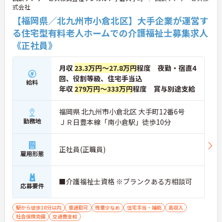
式会社
【福岡県／北九州市小倉北区】大手企業が運営す
る住宅型有料老人ホームでの介護福祉士募集求人
《正社員》
月収
23.3万円～27.8万円
程度 夜勤・宿直4
回、役割等級、住宅手当込
給料
年収
279万円～333万円
程度 賞与別途支給
福岡県 北九州市小倉北区 大手町12番6号
勤務地
ＪＲ日豊本線「南小倉駅」徒歩10分
正社員(正職員)
雇用形態
■介護福祉士資格 ※ブランクある方相談可
応募要件
駅から徒歩10分以内
車通勤可
残業少なめ
住宅手当・補助
高収入
社会保険完備
交通費支給