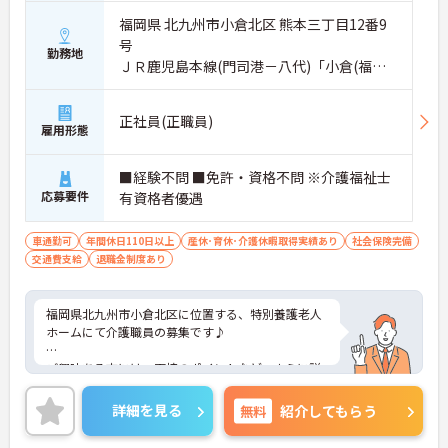
福岡県 北九州市小倉北区 熊本三丁目12番9
号
勤務地
ＪＲ鹿児島本線(門司港－八代)「小倉(福岡)
駅」バス・車15分
正社員(正職員)
雇用形態
■経験不問 ■免許・資格不問 ※介護福祉士
応募要件
有資格者優遇
車通勤可
年間休日110日以上
産休･育休･介護休暇取得実績あり
社会保険完備
交通費支給
退職金制度あり
福岡県北九州市小倉北区に位置する、特別養護老人
ホームにて介護職員の募集です♪
ご興味ある方には、面接のポイントなど、さらに詳
細をお話致しますのでお気軽にご相談ください。
詳細を見る
無料
紹介してもらう