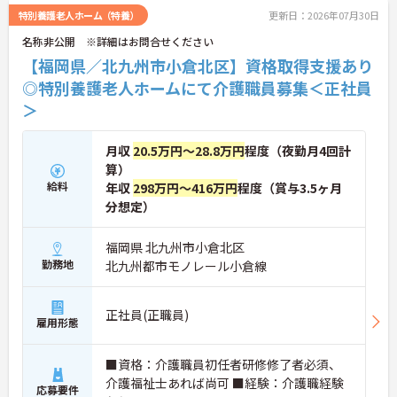
ご興味がある方は是非一度マイナビまでお問合せく
特別養護老人ホーム（特養）
更新日：2026年07月30日
ださい！さらに詳細などお伝えします！！
名称非公開 ※詳細はお問合せください
【福岡県／北九州市小倉北区】資格取得支援あり
◎特別養護老人ホームにて介護職員募集＜正社員
＞
月収
20.5万円～28.8万円
程度（夜勤月4回計
算）
給料
年収
298万円～416万円
程度（賞与3.5ヶ月
分想定）
福岡県 北九州市小倉北区
勤務地
北九州都市モノレール小倉線
正社員(正職員)
雇用形態
■資格：介護職員初任者研修修了者必須、
介護福祉士あれば尚可 ■経験：介護職経験
応募要件