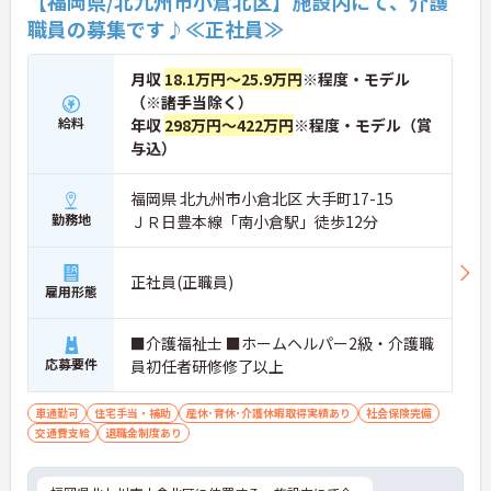
【福岡県/北九州市小倉北区】施設内にて、介護
職員の募集です♪≪正社員≫
月収
18.1万円～25.9万円
※程度・モデル
（※諸手当除く）
給料
年収
298万円～422万円
※程度・モデル（賞
与込）
福岡県 北九州市小倉北区 大手町17-15
勤務地
ＪＲ日豊本線「南小倉駅」徒歩12分
正社員(正職員)
雇用形態
■介護福祉士 ■ホームヘルパー2級・介護職
応募要件
員初任者研修修了以上
車通勤可
住宅手当・補助
産休･育休･介護休暇取得実績あり
社会保険完備
交通費支給
退職金制度あり