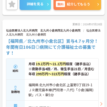
ご興味のある方は、マイナビ介護職までお問い合わ
詳細を見る
無料
紹介してもらう
せください。
更新日：2026年07月28日
社会医療法人北九州病院 北九州小倉病院北九州小倉病院
社会医療法
人北九州病院 北九州小倉病院
【福岡県／北九州市小倉北区】賞与4.7ヶ月分！
年間有日106日◎病院にて介護福祉士の募集で
す！
月収
19.2万円～21.2万円
程度（諸手当込）
※夜勤手当4回／月、衛生手当21日／月含む
給料
年収
299万円～323万円
程度（諸手当込）
福岡県 北九州市小倉北区 上富野3丁目19-1
ＪＲ鹿児島本線(門司港－八代)「小倉(福岡)
勤務地
駅」バス・車5分