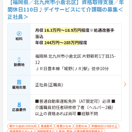
【福岡県／北九州市小倉北区】資格取得支援／年
間休日110日♪デイサービスにて介護職の募集＜
正社員＞
月収
16.3万円～18.9万円
程度※処遇改善手
当込
給料
年収
244万円～285万円
程度
福岡県 北九州市小倉北区 片野新町1丁目15-
12
勤務地
ＪＲ日豊本線「城野(ＪＲ)駅」徒歩10分
正社員(正職員)
雇用形態
■普通自動車運転免許（AT限定可）必須 ■
介護職員初任者研修修了者（ヘルパー2級）
応募要件
以上の資格あれば尚可 ■経験不問
駅から徒歩10分以内
車通勤可
残業少なめ
日勤のみ
年間休日110日以上
資格取得サポート
研修制度あり
産休･育休･介護休暇取得実績あり