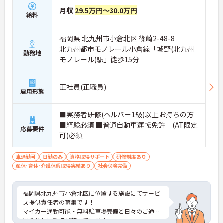
月収
29.5万円～30.0万円
給料
福岡県 北九州市小倉北区 篠崎2-48-8
北九州都市モノレール小倉線「城野(北九州
勤務地
モノレール)駅」徒歩15分
正社員(正職員)
雇用形態
■実務者研修(ヘルパー1級)以上お持ちの方
■経験必須 ■普通自動車運転免許 (AT限定
応募要件
可)必須
車通勤可
日勤のみ
資格取得サポート
研修制度あり
産休･育休･介護休暇取得実績あり
社会保険完備
福岡県北九州市小倉北区に位置する施設にてサービ
ス提供責任者の募集です！
マイカー通勤可能・無料駐車場完備と日々のご通勤
にうれしい環境が整っています。