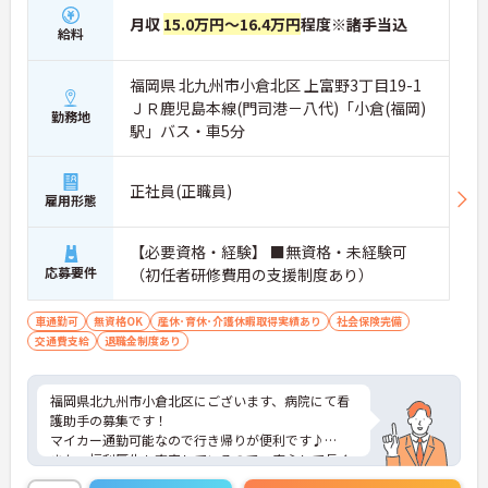
月収
15.0万円～16.4万円
程度※諸手当込
給料
福岡県 北九州市小倉北区 上富野3丁目19-1
ＪＲ鹿児島本線(門司港－八代)「小倉(福岡)
勤務地
駅」バス・車5分
正社員(正職員)
雇用形態
【必要資格・経験】 ■無資格・未経験可
応募要件
（初任者研修費用の支援制度あり）
車通勤可
無資格OK
産休･育休･介護休暇取得実績あり
社会保険完備
交通費支給
退職金制度あり
福岡県北九州市小倉北区にございます、病院にて看
護助手の募集です！
マイカー通勤可能なので行き帰りが便利です♪
また、福利厚生も充実しているので、安心して長く
働くことが出来る環境が整っていますよ◎