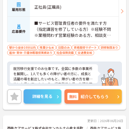
正社員(正職員)
雇用形態
■サービス管理責任者の要件を満たす方
（指定講習を修了している方）※経験不問
応募要件
※業種問わず営業経験のある方、相談支
援・直接支援の経験がある方歓迎
駅から徒歩10分以内
残業少なめ
日勤のみ
資格取得サポート
研修制度あり
産休･育休･介護休暇取得実績あり
社会保険完備
交通費支給
就労移行支援でのお仕事です。全国に多数の事業所
を展開し、1人でも多くの障がい者の方に、成長と
活躍の場を創出したいのもと、障がい者の方を継続
的に支援しています。他、児童発達支援、放課後等
デイサービスも展開しており安定感も抜群です。
ご興味ある方には、面接対策ポイントなど、さらに
詳細を見る
無料
紹介してもらう
詳細をお話しいたしますのでお気軽にご相談くださ
い！
更新日：2026年06月26日
西鉄ケアサービス株式会社サンカルナ小倉大手町
西鉄ケアサービス株