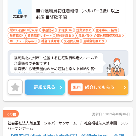
■介護職員初任者研修（ヘルパー2級）以上
応募要件
必須 ■経験不問
駅から徒歩10分以内
車通勤可
未経験OK
残業少なめ
住宅手当・補助
無資格OK
資格取得サポート
研修制度あり
産休･育休･介護休暇取得実績あり
ボーナス・賞与あり
社会保険完備
交通費支給
退職金制度あり
福岡県北九州市に位置する住宅型有料老人ホームで
介護職員の募集です！
最寄駅から徒歩圏内のため通勤も楽々♪昇給や賞与
制度があり、頑張りが評価されてしっかりと還元さ
れます。さらに住宅手当などの各種手当もあるのは
嬉しいポイントです◎現場経験のない方でもチャレ
詳細を見る
無料
紹介してもらう
ンジできる職場で、フォロー体制もあり、経験に関
わらず安心してスタートできます。
こちらの求人にご興味がございましたら面接のポイ
ントもお伝えしますので是非ご応募お待ちしており
ます。
その他
更新日：2026年08月04日
社会福祉法人兼恵園 シルバーサンホーム
社会福祉法人兼恵園 シル
バーサンホーム