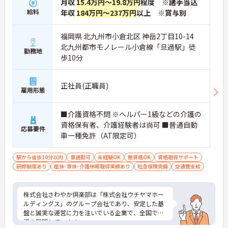
月収
15.4万円～19.8万円
程度 ※諸手当込
給料
年収
184万円～237万円
以上 ※賞与別
福岡県 北九州市小倉北区 神岳2丁目10-14
北九州都市モノレール小倉線「旦過駅」徒
勤務地
歩10分
正社員(正職員)
雇用形態
■介護資格不問 ※ヘルパー1級などの介護の
資格保有者、介護経験者は尚可 ■普通自動
応募要件
車一種免許（AT限定可）
駅から徒歩10分以内
車通勤可
未経験OK
無資格OK
資格取得サポート
研修制度あり
産休･育休･介護休暇取得実績あり
社会保険完備
交通費支給
株式会社さわやか倶楽部は「株式会社ウチヤマホー
ルディングス」のグループ会社であり、安定した基
盤と誠実な運営に力を注いでいる企業で、全国で施
設を展開しています。