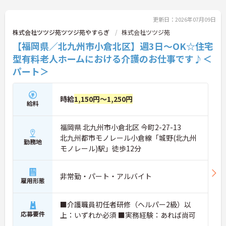
更新日：2026年07月09日
株式会社ツツジ苑ツツジ苑やすらぎ
株式会社ツツジ苑
【福岡県／北九州市小倉北区】週3日～OK☆住宅
型有料老人ホームにおける介護のお仕事です♪＜
パート＞
時給
1,150円～1,250円
給料
福岡県 北九州市小倉北区 今町2-27-13
北九州都市モノレール小倉線「城野(北九州
勤務地
モノレール)駅」徒歩12分
非常勤・パート・アルバイト
雇用形態
■介護職員初任者研修（ヘルパー2級）以
応募要件
上：いずれか必須 ■実務経験：あれば尚可