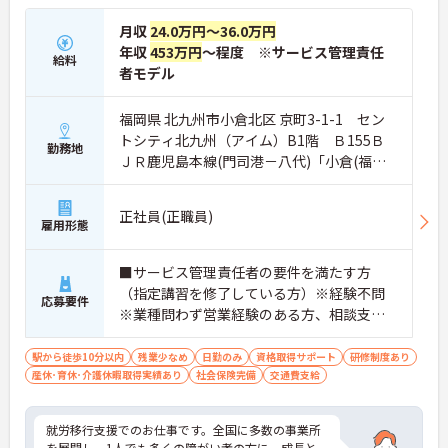
月収
24.0万円～36.0万円
年収
453万円
～程度 ※サービス管理責任
給料
者モデル
福岡県 北九州市小倉北区 京町3-1-1 セン
トシティ北九州（アイム）B1階 Ｂ155Ｂ
勤務地
ＪＲ鹿児島本線(門司港－八代)「小倉(福岡)
駅」徒歩3分
正社員(正職員)
雇用形態
■サービス管理責任者の要件を満たす方
（指定講習を修了している方）※経験不問
応募要件
※業種問わず営業経験のある方、相談支
援・直接支援の経験がある方歓迎
駅から徒歩10分以内
残業少なめ
日勤のみ
資格取得サポート
研修制度あり
産休･育休･介護休暇取得実績あり
社会保険完備
交通費支給
就労移行支援でのお仕事です。全国に多数の事業所
を展開し、1人でも多くの障がい者の方に、成長と