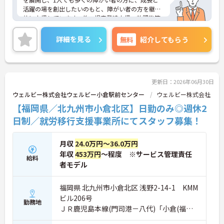
活躍の場を創出したいのもと、障がい者の方を継続
的に支援しています。他、児童発達支援、放課後等
デイサービスも展開しており安定感も抜群です。
ご興味ある方には、面接対策ポイントなど、さらに
詳細を見る
無料
紹介してもらう
詳細をお話しいたしますのでお気軽にご相談くださ
い！
更新日：2026年06月30日
ウェルビー株式会社ウェルビー小倉駅前センター
ウェルビー株式会社
【福岡県／北九州市小倉北区】日勤のみ◎週休2
日制／就労移行支援事業所にてスタッフ募集！
月収
24.0万円～36.0万円
年収
453万円
～程度 ※サービス管理責任
給料
者モデル
福岡県 北九州市小倉北区 浅野2-14-1 KMM
ビル206号
勤務地
ＪＲ鹿児島本線(門司港－八代)「小倉(福岡)
駅」徒歩4分